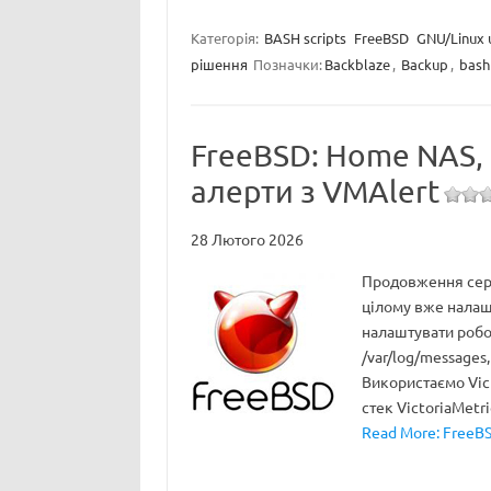
Категорія:
BASH scripts
FreeBSD
GNU/Linux u
рішення
Позначки:
Backblaze
,
Backup
,
bash
FreeBSD: Home NAS, pa
алерти з VMAlert
28 Лютого 2026
Продовження сері
цілому вже налаш
налаштувати роботу
/var/log/messages,
Використаємо Vict
стек VictoriaMetr
Read More: FreeBSD