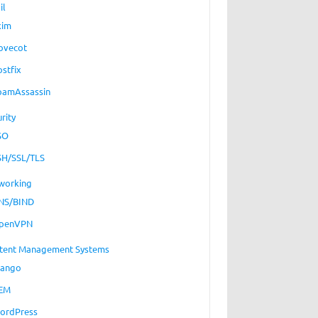
il
xim
ovecot
ostfix
pamAssassin
rity
SO
SH/SSL/TLS
working
NS/BIND
penVPN
tent Management Systems
jango
EM
ordPress