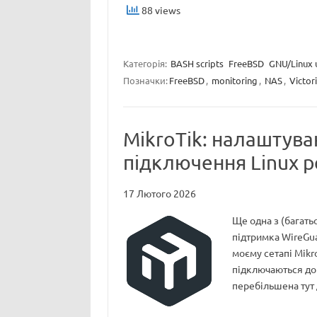
88 views
Категорія:
BASH scripts
FreeBSD
GNU/Linux u
Позначки:
FreeBSD
,
monitoring
,
NAS
,
Victor
MikroTik: налаштува
підключення Linux p
17 Лютого 2026
Ще одна з (багать
підтримка WireGuar
моєму сетапі Mikro
підключаються до 
перебільшена тут 