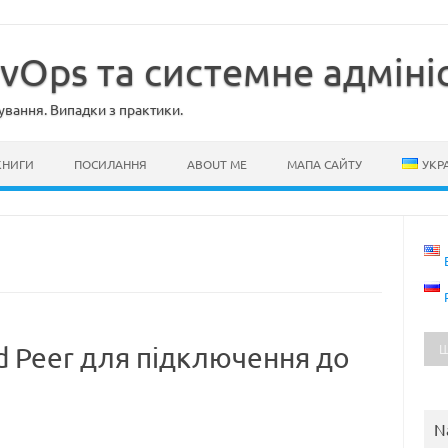
evOps та системне адміні
ування. Випадки з практики.
КНИГИ
ПОСИЛАННЯ
ABOUT ME
МАПА САЙТУ
УКР
rd Peer для підключення до
N