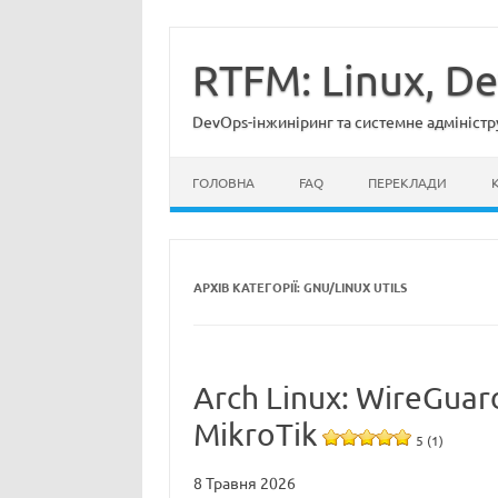
Перейти
до
вмісту
RTFM: Linux, D
DevOps-інжиніринг та системне адміністр
ГОЛОВНА
FAQ
ПЕРЕКЛАДИ
АРХІВ КАТЕГОРІЇ:
GNU/LINUX UTILS
Arch Linux: WireGua
MikroTik
5 (1)
8 Травня 2026