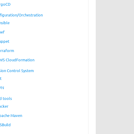
rgoCD
figuration/Orchestration
nsible
hef
uppet
erraform
WS CloudFormation
sion Control System
t
VN
d tools
acker
pache Maven
SBuild