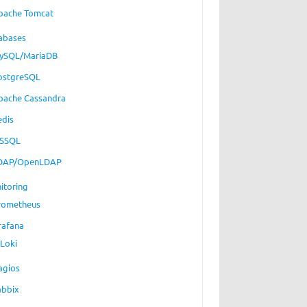
pache Tomcat
abases
ySQL/MariaDB
ostgreSQL
pache Cassandra
edis
SSQL
DAP/OpenLDAP
itoring
rometheus
rafana
Loki
agios
abbix