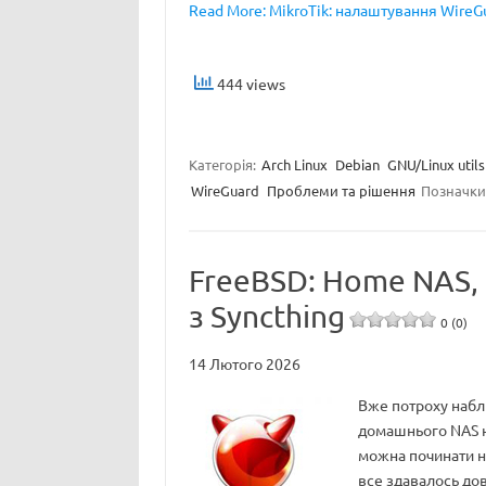
Read More: MikroTik: налаштування WireGu
444 views
Категорія:
Arch Linux
Debian
GNU/Linux utils
WireGuard
Проблеми та рішення
Позначки
FreeBSD: Home NAS, 
з Syncthing
0 (0)
14 Лютого 2026
Вже потроху набл
домашнього NAS на
можна починати н
все здавалось дов