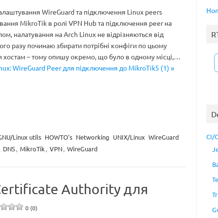
Ho
 налаштування WireGuard та підключення Linux peers
ання MikroTik в ролі VPN Hub та підключення peer на
R
лом, налатування на Arch Linux не відрізняються від
ого разу починаю збирати потрібні конфіги по цьому
м хостам – тому опишу окремо, що було в одному місці,…
nux: WireGuard Peer для підключення до MikroTik5 (1) »
D
CI/
GNU/Linux utils
HOWTO's
Networking
UNIX/Linux
WireGuard
,
DNS
,
MikroTik
,
VPN
,
WireGuard
J
B
T
Certificate Authority для
Tr
0 (0)
G