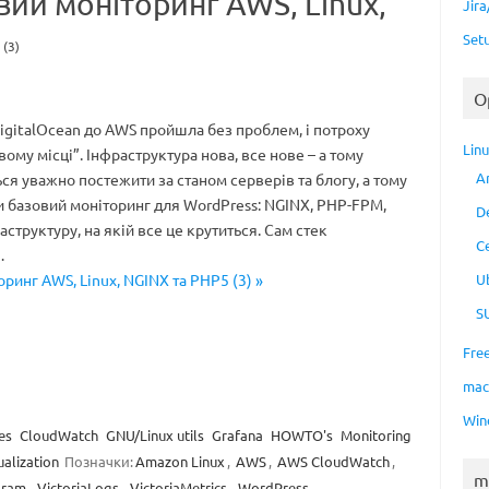
овий моніторинг AWS, Linux,
Jir
Set
 (3)
O
igitalOcean до AWS пройшла без проблем, і потроху
Lin
ому місці”. Інфраструктура нова, все нове – а тому
A
ся уважно постежити за станом серверів та блогу, а тому
и базовий моніторинг для WordPress: NGINX, PHP-FPM,
D
аструктуру, на якій все це крутиться. Сам стек
C
…
оринг AWS, Linux, NGINX та PHP5 (3) »
U
S
Fre
ma
Win
es
CloudWatch
GNU/Linux utils
Grafana
HOWTO's
Monitoring
ualization
Позначки:
Amazon Linux
,
AWS
,
AWS CloudWatch
,
m
gram
,
VictoriaLogs
,
VictoriaMetrics
,
WordPress