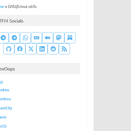
me
»
GNU/Linux utils
TFM Socials
evOops
CD
enkins
amboo
eamCity
avis
oCD