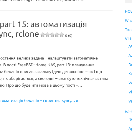
HO
Wha
part 15: автоматизація
Tro
ync, rclone
0 (0)
Virt
A
A
 остання велика задача – налаштувати автоматичне
D
. В пості FreeBSD: Home NAS, part 13: планування
та бекапів описав загальну ідею детальніше – як і що
K
, як зберігається, а сьогодні – вже суто технічна частина
V
ію. Про що буде йти мова в цьому пості –…
V
томатизація бекапів – скрипти, rsync,… »
V
Web
N
A