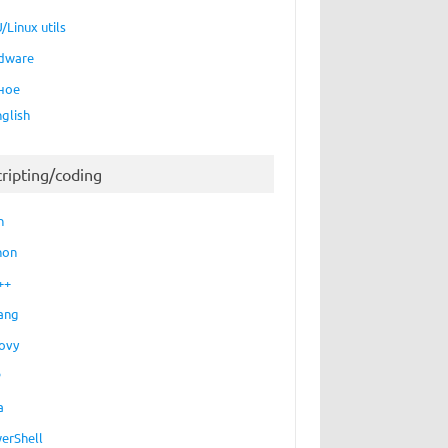
/Linux utils
dware
ное
nglish
cripting/coding
h
hon
++
ang
ovy
P
a
erShell