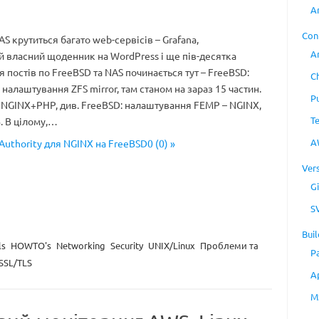
A
Con
 крутиться багато web-сервісів – Grafana,
A
мій власний щоденник на WordPress і ще пів-десятка
я постів по FreeBSD та NAS починається тут – FreeBSD:
C
 налаштування ZFS mirror, там станом на зараз 15 частин.
P
NGINX+PHP, див. FreeBSD: налаштування FEMP – NGINX,
T
. В цілому,…
A
e Authority для NGINX на FreeBSD0 (0) »
Ver
Gi
S
Buil
ls
HOWTO's
Networking
Security
UNIX/Linux
Проблеми та
P
SSL/TLS
A
M