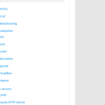
WTO’s
t is?
ubleshooting
ualization
WS
zure
ocker
ubernetes
agrant
irtualBox
Mware
 servers
GINX
pache HTTP Server