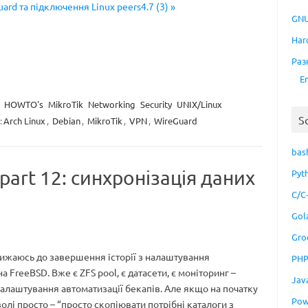
ard та підключення Linux peers4.7 (3) »
GNU
Har
Раз
E
HOWTO's
MikroTik
Networking
Security
UNIX/Linux
S
:
Arch Linux
,
Debian
,
MikroTik
,
VPN
,
WireGuard
bas
part 12: синхронізація даних
Pyt
C/C
Gol
Gro
ижаюсь до завершення історії з налаштування
PH
 FreeBSD. Вже є ZFS pool, є датасети, є моніторинг –
Jav
алаштування автоматизації бекапів. Але якщо на початку
Pow
олі просто – “просто скопіювати потрібні каталоги з