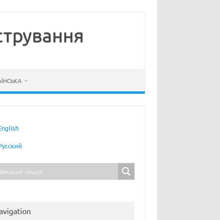
стрування
АЇНСЬКА
English
Русский
avigation