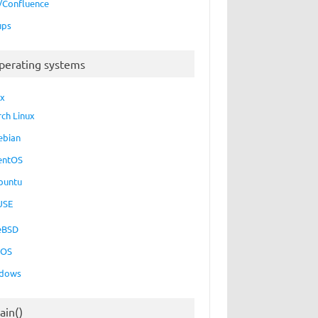
a/Confluence
ups
perating systems
ux
rch Linux
ebian
entOS
buntu
USE
eBSD
cOS
dows
ain()