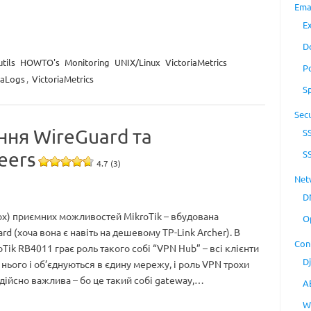
Ema
E
D
tils
HOWTO's
Monitoring
UNIX/Linux
VictoriaMetrics
P
iaLogs
,
VictoriaMetrics
S
Secu
ння WireGuard та
S
eers
S
4.7 (3)
Net
D
ох) приємних можливостей MikroTik – вбудована
O
d (хоча вона є навіть на дешевому TP-Link Archer). В
Con
Tik RB4011 грає роль такого собі “VPN Hub” – всі клієнти
D
нього і об’єднуються в єдину мережу, і роль VPN трохи
дійсно важлива – бо це такий собі gateway,…
A
W