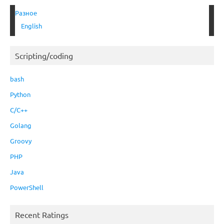
Разное
English
Scripting/coding
bash
Python
C/C++
Golang
Groovy
PHP
Java
PowerShell
Recent Ratings