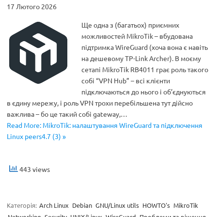
17 Лютого 2026
Ще одна з (багатьох) приємних
можливостей MikroTik – вбудована
підтримка WireGuard (хоча вона є навіть
на дешевому TP-Link Archer). В моєму
сетапі MikroTik RB4011 грає роль такого
собі “VPN Hub” – всі клієнти
підключаються до нього і об’єднуються
в єдину мережу, і роль VPN трохи перебільшена тут дійсно
важлива – бо це такий собі gateway,…
Read More: MikroTik: налаштування WireGuard та підключення
Linux peers4.7 (3) »
443 views
Категорія:
Arch Linux
Debian
GNU/Linux utils
HOWTO's
MikroTik
Networking
Security
UNIX/Linux
WireGuard
Проблеми та рішення