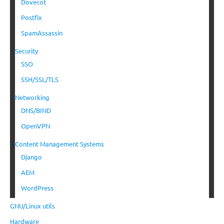
Dovecot
Postfix
SpamAssassin
Security
SSO
SSH/SSL/TLS
Networking
DNS/BIND
OpenVPN
Content Management Systems
Django
AEM
WordPress
GNU/Linux utils
Hardware