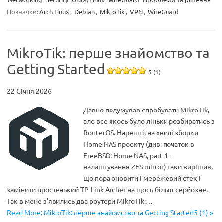
Позначки:
Arch Linux
,
Debian
,
MikroTik
,
VPN
,
WireGuard
MikroTik: перше знайомство та
Getting Started
5 (1)
22 Січня 2026
Давно подумував спробувати MikroTik,
але все якось було ліньки розбиратись з
RouterOS. Нарешті, на хвилі зборки
Home NAS проекту (див. початок в
FreeBSD: Home NAS, part 1 –
налаштування ZFS mirror) таки вирішив,
що пора оновити і мережевий стек і
замінити простенький TP-Link Archer на щось більш серйозне.
Так в мене з’явились два роутери MikroTik:…
Read More: MikroTik: перше знайомство та Getting Started5 (1) »