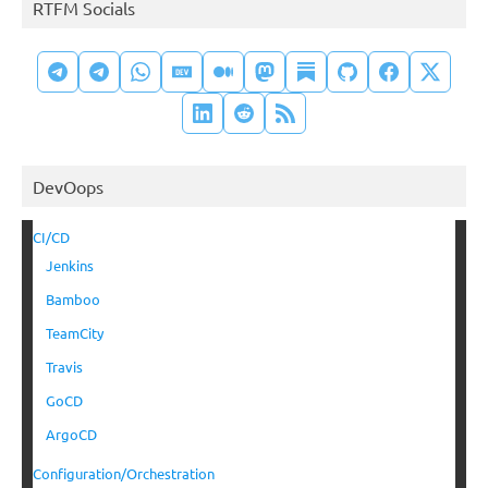
RTFM Socials
DevOops
CI/CD
Jenkins
Bamboo
TeamCity
Travis
GoCD
ArgoCD
Configuration/Orchestration