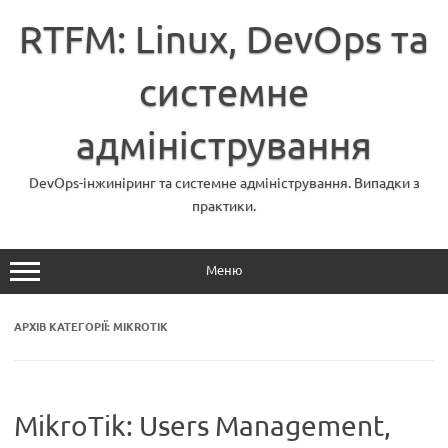
Перейти
до
RTFM: Linux, DevOps та
вмісту
системне
адміністрування
DevOps-інжиніринг та системне адміністрування. Випадки з
практики.
Меню
АРХІВ КАТЕГОРІЇ:
MIKROTIK
MikroTik: Users Management,