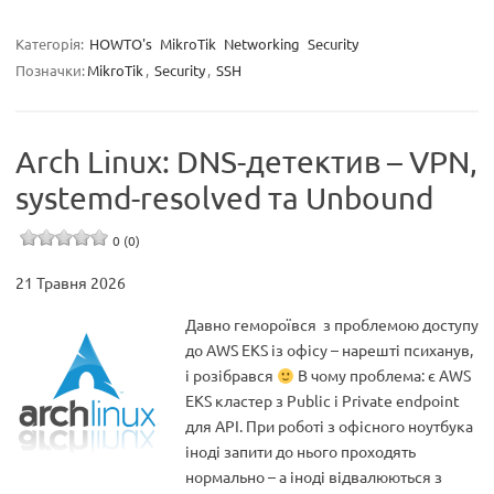
Категорія:
HOWTO's
MikroTik
Networking
Security
Позначки:
MikroTik
,
Security
,
SSH
Arch Linux: DNS-детектив – VPN,
systemd-resolved та Unbound
0 (0)
21 Травня 2026
Давно гемороївся з проблемою доступу
до AWS EKS із офісу – нарешті психанув,
і розібрався
В чому проблема: є AWS
EKS кластер з Public і Private endpoint
для API. При роботі з офісного ноутбука
іноді запити до нього проходять
нормально – а іноді відвалюються з