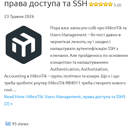
права доступа та SSH
5 (2)
23 Травня 2026
Пора вже записати собі про MikroTik та
Users Management – бо пост давно в
чернетках лежить, ну і заодно і
налаштувати аутентифікацію SSH з
ключами. Але пройдемось по основним
концептам та налаштуванням
Authentication, Authorization,
Accounting в MikroTik – групи, політики та юзери. Що є і що
треба зробити: роутер MikroTik RB4011 треба створити нового
root…
Read More: MikroTik: Users Management, права доступа та SSH5
(2) »
95 views