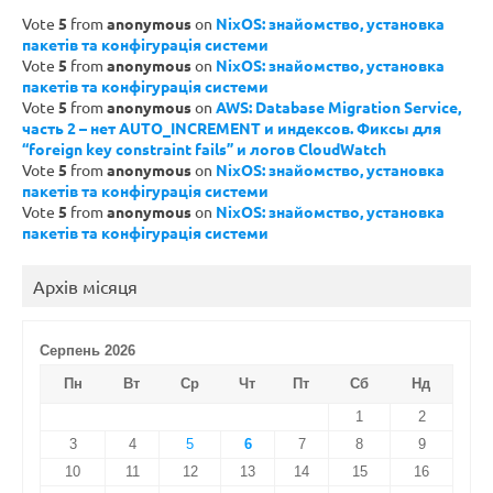
Vote
5
from
anonymous
on
NixOS: знайомство, установка
пакетів та конфігурація системи
Vote
5
from
anonymous
on
NixOS: знайомство, установка
пакетів та конфігурація системи
Vote
5
from
anonymous
on
AWS: Database Migration Service,
часть 2 – нет AUTO_INCREMENT и индексов. Фиксы для
“foreign key constraint fails” и логов CloudWatch
Vote
5
from
anonymous
on
NixOS: знайомство, установка
пакетів та конфігурація системи
Vote
5
from
anonymous
on
NixOS: знайомство, установка
пакетів та конфігурація системи
Архів місяця
Серпень 2026
Пн
Вт
Ср
Чт
Пт
Сб
Нд
1
2
3
4
5
6
7
8
9
10
11
12
13
14
15
16