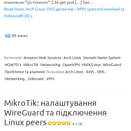
помилкою “i/o timeout“: $ kk get pod […] Get…
Read More: Arch Linux: DNS-детектив – VPN, systemd-resolved та
Unbound0 (0) »
89 views
Категорія:
Amazon Web Services
Arch Linux
Domain Name System
HOWTO's
MikroTik
Networking
OpenVPN
UNIX/Linux
WireGuard
Проблеми та рішення
Позначки:
Arch Linux
,
AWS
,
DNS
,
Networking
,
Unbound
,
VPN
MikroTik: налаштування
WireGuard та підключення
Linux peers
4.7 (3)