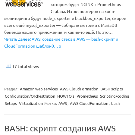
котором будет NGINX + Prometheus +
Grafana. Из экспортёров на хосте
мониторинга будут node_exporter и blackbox_exporter, скорее
всего ещё mysql_exporter — собирать метрики с MariaDB
бекенда нашего приложения, и какие-то ещё. Но это…
Читать далее: AWS: создание стека в AWS — bash-скрипт и
CloudFormation шаблон0… »
17 total views
Раздел:
Amazon web services
AWS CloudFormation
BASH scripts
Configuration/Orchestration
HOWTO's
Prometheus
Scripting/coding
Setups
Virtualization
Метки:
AWS
,
AWS CloudFormation
,
bash
BASH: скрипт создания AWS