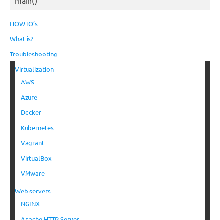
main()
HOWTO’s
What is?
Troubleshooting
Virtualization
AWS
Azure
Docker
Kubernetes
Vagrant
VirtualBox
VMware
Web servers
NGINX
Apache HTTP Server