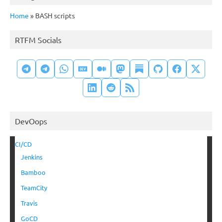
Home
»
BASH scripts
RTFM Socials
DevOops
CI/CD
Jenkins
Bamboo
TeamCity
Travis
GoCD