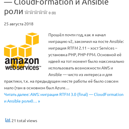
— CloudFormation и Ansible
роли
0 (0)
25 августа 2018
Прошёл почти год, как я начал
миграцию v2, закончил на посте Ansible:
миграция RTFM 2.11 – хост Services –
установка PHP, PHP-FPM. Основной её
идеей на тот момент было максимально
использовать возможности AWS и
Ansible — чисто из интереса и для
практики, т.к. на предыдущем месте работы её было совсем
мало (там в основном был Azure…
Читать далее: AWS: миграция RTFM 3.0 (final) — CloudFormation
и Ansible роли0… »
21 total views