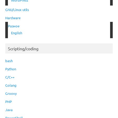
WordPress
GNU/Linux utils
Hardware
Разное
English
Scripting/coding
bash
Python
C/C++
Golang
Groovy
PHP
Java
PowerShell