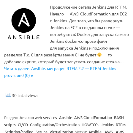
Продолжение сетапа Jenkins для RTFM.
Начало — AWS: CloudFormation для EC2
c Jenkins. Для того, что бы развернуть
Jenkins на EC2 в созданном стеке —
потребуются: Docker для запуска самого
Jenkins docker-compose файл
для запуска Jenkins и подключения
разделов Т.к. CI для развёртывания CI не будет
— то
добавлю скрипт, который будет запускать создание стека а…
Читать далее: Ansible: миграция RTFM 2.2 — RTFM Jenkins
provision0 (0) »
30 total views
Раздел:
Amazon web services
Ansible
AWS CloudFormation
BASH
scripts
CI/CD
Configuration/Orchestration
HOWTO's
Jenkins
RTFM
Scripting/coding
Setups
Virtualization
Метки:
Ansible
,
AWS
,
AWS