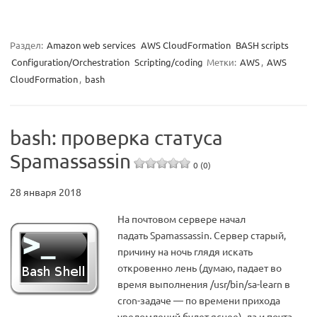
Раздел:
Amazon web services
AWS CloudFormation
BASH scripts
Configuration/Orchestration
Scripting/coding
Метки:
AWS
,
AWS
CloudFormation
,
bash
bash: проверка статуса
Spamassassin
0 (0)
28 января 2018
На почтовом сервере начал
падать Spamassassin. Сервер старый,
причину на ночь глядя искать
откровенно лень (думаю, падает во
время выполнения /usr/bin/sa-learn в
cron-задаче — по времени прихода
уведомлений будет яснее), да и почта