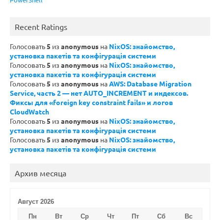
Recent Ratings
Голосовать
5
из
anonymous
на
NixOS: знайомство,
установка пакетів та конфігурація системи
Голосовать
5
из
anonymous
на
NixOS: знайомство,
установка пакетів та конфігурація системи
Голосовать
5
из
anonymous
на
AWS: Database Migration
Service, часть 2 — нет AUTO_INCREMENT и индексов.
Фиксы для «foreign key constraint fails» и логов
CloudWatch
Голосовать
5
из
anonymous
на
NixOS: знайомство,
установка пакетів та конфігурація системи
Голосовать
5
из
anonymous
на
NixOS: знайомство,
установка пакетів та конфігурація системи
Архив месяца
Август 2026
Пн
Вт
Ср
Чт
Пт
Сб
Вс