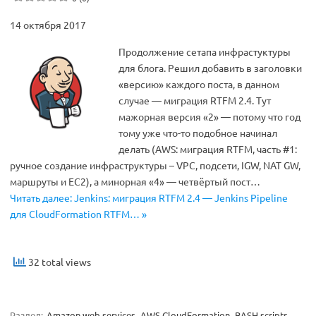
14 октября 2017
Продолжение сетапа инфрастуктуры
для блога. Решил добавить в заголовки
«версию» каждого поста, в данном
случае — миграция RTFM 2.4. Тут
мажорная версия «2» — потому что год
тому уже что-то подобное начинал
делать (AWS: миграция RTFM, часть #1:
ручное создание инфраструктуры – VPC, подсети, IGW, NAT GW,
маршруты и EC2), а минорная «4» — четвёртый пост…
Читать далее: Jenkins: миграция RTFM 2.4 — Jenkins Pipeline
для CloudFormation RTFM… »
32 total views
Раздел:
Amazon web services
AWS CloudFormation
BASH scripts