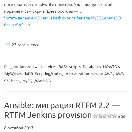
пользователя с read-write политикой для доступа к этой
корзине и сам скрипт Для простоты —…
Читать далее: AWS: IAM и bash скрипт бекапа MySQL/MariaDB
баз в AWS… »
23 total views
Раздел:
Amazon web services
BASH scripts
Databases
HOWTO's
MySQL/MariaDB
Scripting/coding
Virtualization
Метки:
AWS
,
AWS
S3
,
bash
,
MySQL/MariaDB
Ansible: миграция RTFM 2.2 —
RTFM Jenkins provision
0 (0)
8 октября 2017