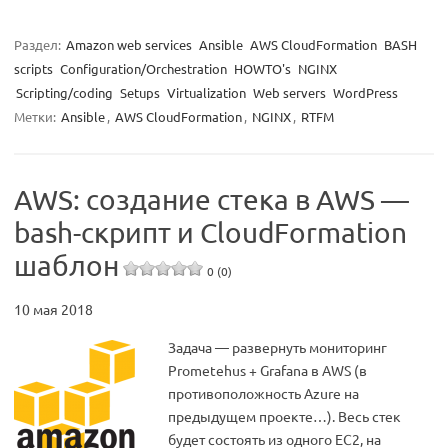
Раздел:
Amazon web services
Ansible
AWS CloudFormation
BASH
scripts
Configuration/Orchestration
HOWTO's
NGINX
Scripting/coding
Setups
Virtualization
Web servers
WordPress
Метки:
Ansible
,
AWS CloudFormation
,
NGINX
,
RTFM
AWS: создание стека в AWS —
bash-скрипт и CloudFormation
шаблон
0 (0)
10 мая 2018
Задача — развернуть мониторинг
Prometehus + Grafana в AWS (в
противоположность Azure на
предыдущем проекте…). Весь стек
будет состоять из одного EC2, на