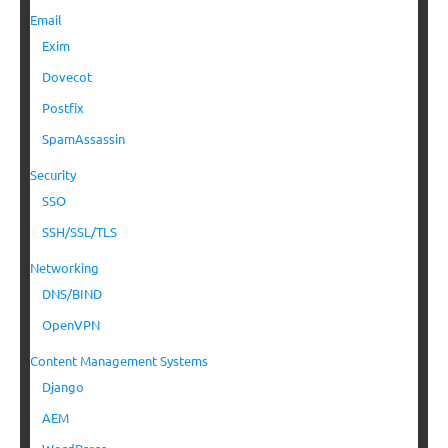
Email
Exim
Dovecot
Postfix
SpamAssassin
Security
SSO
SSH/SSL/TLS
Networking
DNS/BIND
OpenVPN
Content Management Systems
Django
AEM