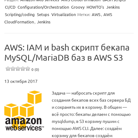
CI/CD
Configuration/Orchestration
Groovy
HOWTO's
Jenkins
Scripting/coding
Setups
Virtualization
Метки:
AWS
,
AWS
CloudFormation
,
Jenkins
AWS: IAM и bash скрипт бекапа
MySQL/MariaDB баз в AWS S3
0 (0)
13 октября 2017
Задача — набросать скрипт для
создания бекапов всех баз сервера БД
и сохранять их в корзину. В общем —
всё просто: бекапы делаем с помощью
mysqldump, в S3 корзину пушим с
помощью AWS CLI. Далее: создаём
корзину для бекапов создаём