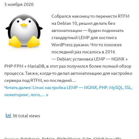
5 ноября 2020
Собрался наконец-то перенести RTFM
на Debian 10, решил делать без
автоматизации — будем поднимать
стандартный LEMP для хостинга
WordPress руками. Что-то похожее
последний раз писалось в 2016
— Debian: установка LEMP — NGINX +
PHP-FPM + MariaDB, в этот раз получился более полный обзор
процесса. Также, когда-то делал автоматизацию для настройки
сервера под RTFM, но последний…
Читать далее: Linux: настройка LEMP — NGINX, PHP, MySQL, SSL,
мониторинг, логи,… »
36 total views
Раздел:
Databases
Debian
DigitalOcean
Exim
GNU/Linux utils