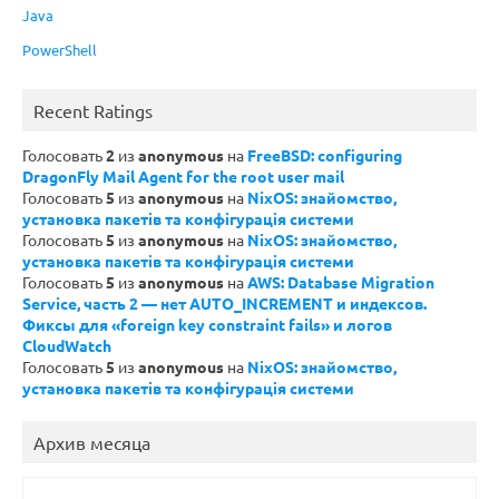
Java
PowerShell
Recent Ratings
Голосовать
2
из
anonymous
на
FreeBSD: configuring
DragonFly Mail Agent for the root user mail
Голосовать
5
из
anonymous
на
NixOS: знайомство,
установка пакетів та конфігурація системи
Голосовать
5
из
anonymous
на
NixOS: знайомство,
установка пакетів та конфігурація системи
Голосовать
5
из
anonymous
на
AWS: Database Migration
Service, часть 2 — нет AUTO_INCREMENT и индексов.
Фиксы для «foreign key constraint fails» и логов
CloudWatch
Голосовать
5
из
anonymous
на
NixOS: знайомство,
установка пакетів та конфігурація системи
Архив месяца