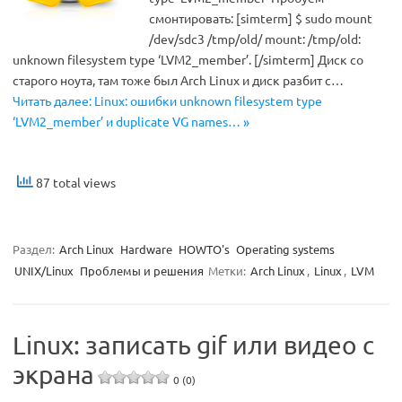
смонтировать: [simterm] $ sudo mount
/dev/sdc3 /tmp/old/ mount: /tmp/old:
unknown filesystem type ‘LVM2_member’. [/simterm] Диск со
старого ноута, там тоже был Arch Linux и диск разбит с…
Читать далее: Linux: ошибки unknown filesystem type
‘LVM2_member’ и duplicate VG names… »
87 total views
Раздел:
Arch Linux
Hardware
HOWTO's
Operating systems
UNIX/Linux
Проблемы и решения
Метки:
Arch Linux
,
Linux
,
LVM
Linux: записать gif или видео с
экрана
0 (0)