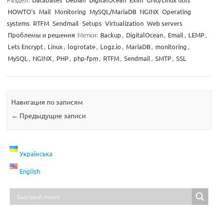
HOWTO's
Mail
Monitoring
MySQL/MariaDB
NGINX
Operating
systems
RTFM
Sendmail
Setups
Virtualization
Web servers
Проблемы и решения
Метки:
Backup
,
DigitalOcean
,
Email
,
LEMP
,
Lets Encrypt
,
Linux
,
logrotate
,
Logz.io
,
MariaDB
,
monitoring
,
MySQL
,
NGINX
,
PHP
,
php-fpm
,
RTFM
,
Sendmail
,
SMTP
,
SSL
Навигация по записям
←
Предыдущие записи
Українська
English