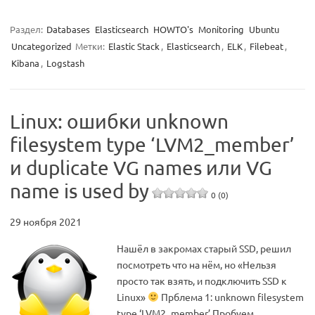
Раздел:
Databases
Elasticsearch
HOWTO's
Monitoring
Ubuntu
Uncategorized
Метки:
Elastic Stack
,
Elasticsearch
,
ELK
,
Filebeat
,
Kibana
,
Logstash
Linux: ошибки unknown
filesystem type ‘LVM2_member’
и duplicate VG names или VG
name is used by
0 (0)
29 ноября 2021
Нашёл в закромах старый SSD, решил
посмотреть что на нём, но «Нельзя
просто так взять, и подключить SSD к
Linux»
Прблема 1: unknown filesystem
type ‘LVM2_member’ Пробуем