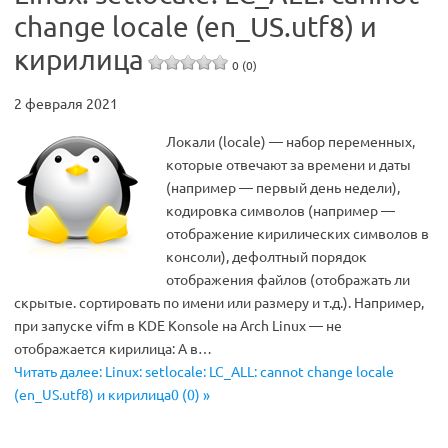
change locale (en_US.utf8) и
кирилица
0 (0)
2 февраля 2021
Локали (locale) — набор переменных,
которые отвечают за времени и даты
(например — первый день недели),
кодировка символов (например —
отображение кирилических символов в
консоли), дефолтный порядок
отображения файлов (отображать ли
скрытые. сортировать по имени или размеру и т.д.). Например,
при запуске vifm в KDE Konsole на Arch Linux — не
отображается кирилица: А в…
Читать далее: Linux: setlocale: LC_ALL: cannot change locale
(en_US.utf8) и кирилица0 (0) »