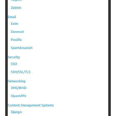
Zabbix
Email
Exim
Dovecot
Postfix
SpamAssassin
Security
SSO
SSH/SSL/TLS
Networking
DNS/BIND
OpenVPN
Content Management Systems
Django