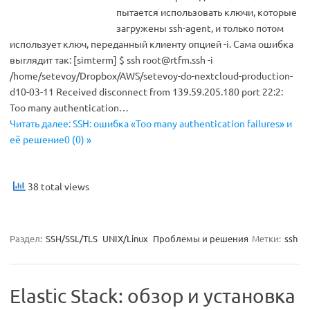
пытается использовать ключи, которые
загружены ssh-agent, и только потом
использует ключ, переданный клиенту опцией -i. Сама ошибка
выглядит так: [simterm] $ ssh
root@rtfm.ssh
-i
/home/setevoy/Dropbox/AWS/setevoy-do-nextcloud-production-
d10-03-11 Received disconnect from 139.59.205.180 port 22:2:
Too many authentication…
Читать далее: SSH: ошибка «Too many authentication failures» и
её решение0 (0) »
38 total views
Раздел:
SSH/SSL/TLS
UNIX/Linux
Проблемы и решения
Метки:
ssh
Elastic Stack: обзор и установка