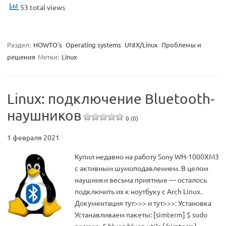
53 total views
Раздел:
HOWTO's
Operating systems
UNIX/Linux
Проблемы и
решения
Метки:
Linux
Linux: подключение Bluetooth-
наушников
0 (0)
1 февраля 2021
Купил недавно на работу Sony WH-1000XM3
с активным шумоподавлением. В целом
наушники весьма приятные — осталось
подключить их к ноутбуку с Arch Linux.
Документация тут>>> и тут>>>: Установка
Устанавливаем пакеты: [simterm] $ sudo
pacman -S bluez bluez-utils [/simterm]