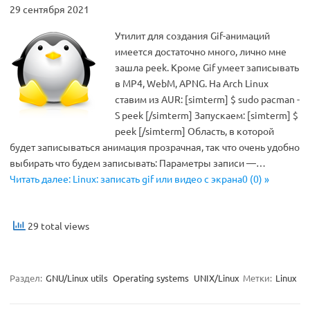
29 сентября 2021
Утилит для создания Gif-анимаций
имеется достаточно много, лично мне
зашла peek. Кроме Gif умеет записывать
в MP4, WebM, APNG. На Arch Linux
ставим из AUR: [simterm] $ sudo pacman -
S peek [/simterm] Запускаем: [simterm] $
peek [/simterm] Область, в которой
будет записываться анимация прозрачная, так что очень удобно
выбирать что будем записывать: Параметры записи —…
Читать далее: Linux: записать gif или видео с экрана0 (0) »
29 total views
Раздел:
GNU/Linux utils
Operating systems
UNIX/Linux
Метки:
Linux