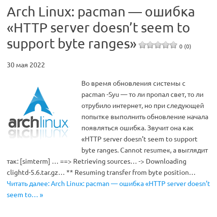
Arch Linux: pacman — ошибка
«HTTP server doesn’t seem to
support byte ranges»
0 (0)
30 мая 2022
Во время обновления системы с
pacman -Syu — то ли пропал свет, то ли
отрубило интернет, но при следующей
попытке выполнить обновление начала
появляться ошибка. Звучит она как
«HTTP server doesn’t seem to support
byte ranges. Cannot resume«, а выглядит
так: [simterm] … ==> Retrieving sources… -> Downloading
clightd-5.6.tar.gz… ** Resuming transfer from byte position…
Читать далее: Arch Linux: pacman — ошибка «HTTP server doesn’t
seem to… »