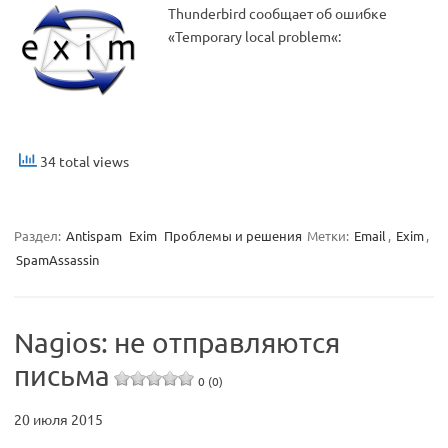
Thunderbird сообщает об ошибке
«Temporary local problem«:
34 total views
Раздел:
Antispam
Exim
Проблемы и решения
Метки:
Email
,
Exim
,
SpamAssassin
Nagios: не отправляются
письма
0 (0)
20 июля 2015