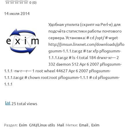
0 (0)
14 июля 2014
Удобная утилита (скрипт на Perl-е) для
подсчёта статистики работы почтового
сервера. Установка: # cd /opt/ # wget
http://jimsun.linxnet.com/downloads/pflo
gsumm-1.1.1.tar.gz # tar xfp pflogsumm-
1.1.1.tar.gz # ls -l total 184 drwxr-xr— 2
332 daemon 512 Apr 6 2007 pflogsumm-
1.1.1 -rw-r—r— 1 root wheel 44627 Apr 6 2007 pflogsumm-
1.1.1.tar.gz # chown root:root pflogsumm-1.1.1 # cd pflogsumm-
1.1.1
25 total views
Раздел:
Exim
GNU/Linux utils
Mail
Метки:
Email
,
Exim