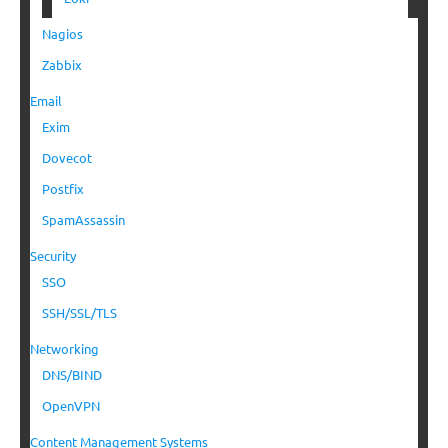
Nagios
Zabbix
Email
Exim
Dovecot
Postfix
SpamAssassin
Security
SSO
SSH/SSL/TLS
Networking
DNS/BIND
OpenVPN
Content Management Systems