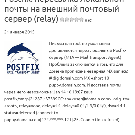
почты на внешний почтовый
сервер (relay)
0 (0)
21 января 2015
Письма для root по умолчанию
доставляются через локальный Posfix-
сервер (MTA — Mail Transport Agent).
Проблема заключается в том, что для
домена прописана неверная МХ-запись:
# dig domain.com MX +short 10
puppy.domain.com. И доставка почты
через него невозможна: Jan 14 16:19:07 zeus
postfix/smtp[21287]: 37399CC: to=<
user@domain.com
>, orig_to=
<root>, relay=none, delay=1.4, delays=0.01/1.3/0.04/0, dsn=4.4.1,
status=deferred (connect to
puppy.domain.com[172.***.***.121]:25: Connection refused)