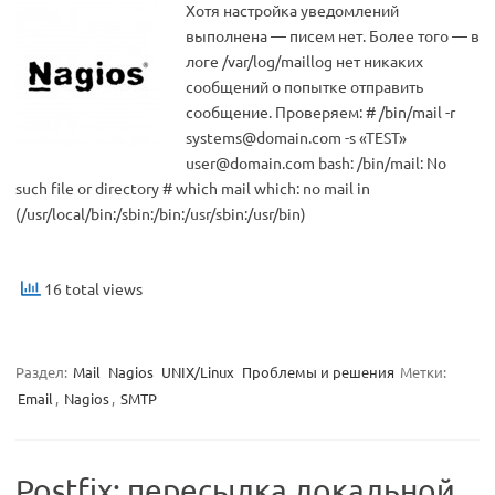
Хотя настройка уведомлений
выполнена — писем нет. Более того — в
логе /var/log/maillog нет никаких
сообщений о попытке отправить
сообщение. Проверяем: # /bin/mail -r
systems@domain.com
-s «TEST»
user@domain.com
bash: /bin/mail: No
such file or directory # which mail which: no mail in
(/usr/local/bin:/sbin:/bin:/usr/sbin:/usr/bin)
16 total views
Раздел:
Mail
Nagios
UNIX/Linux
Проблемы и решения
Метки:
Email
,
Nagios
,
SMTP
Postfix: пересылка локальной