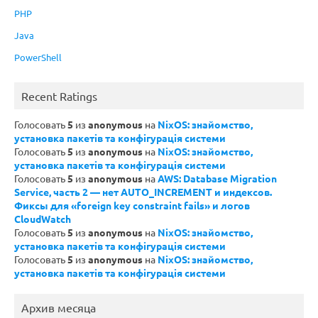
PHP
Java
PowerShell
Recent Ratings
Голосовать
5
из
anonymous
на
NixOS: знайомство,
установка пакетів та конфігурація системи
Голосовать
5
из
anonymous
на
NixOS: знайомство,
установка пакетів та конфігурація системи
Голосовать
5
из
anonymous
на
AWS: Database Migration
Service, часть 2 — нет AUTO_INCREMENT и индексов.
Фиксы для «foreign key constraint fails» и логов
CloudWatch
Голосовать
5
из
anonymous
на
NixOS: знайомство,
установка пакетів та конфігурація системи
Голосовать
5
из
anonymous
на
NixOS: знайомство,
установка пакетів та конфігурація системи
Архив месяца