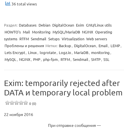
36 total views
Раздел:
Databases
Debian
DigitalOcean
Exim
GNU/Linux utils
HOWTO's
Mail
Monitoring
MySQL/MariaDB
NGINX
Operating
systems
RTFM
Sendmail
Setups
Virtualization
Web servers
Проблемы и решения
Метки:
Backup
,
DigitalOcean
,
Email
,
LEMP
,
Lets Encrypt
,
Linux
,
logrotate
,
Logz.io
,
MariaDB
,
monitoring
,
MySQL
,
NGINX
,
PHP
,
php-fpm
,
RTFM
,
Sendmail
,
SMTP
,
SSL
Exim: temporarily rejected after
DATA и temporary local problem
0 (0)
22 ноября 2016
При отправке сообщения —