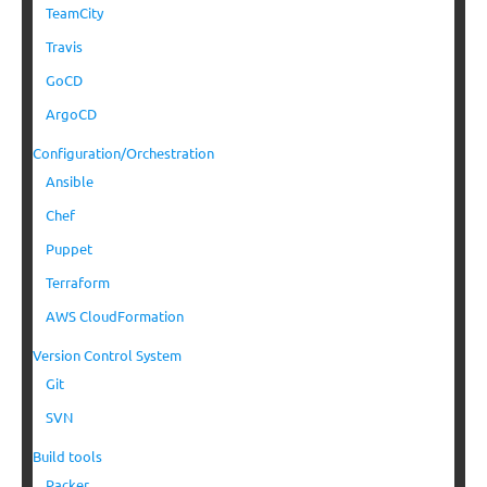
TeamCity
Travis
GoCD
ArgoCD
Configuration/Orchestration
Ansible
Chef
Puppet
Terraform
AWS CloudFormation
Version Control System
Git
SVN
Build tools
Packer