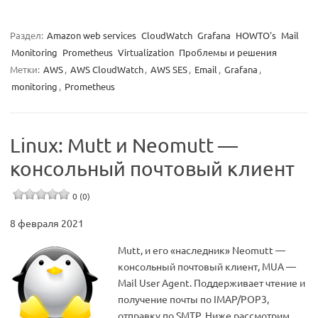
Раздел:
Amazon web services
CloudWatch
Grafana
HOWTO's
Mail
Monitoring
Prometheus
Virtualization
Проблемы и решения
Метки:
AWS
,
AWS CloudWatch
,
AWS SES
,
Email
,
Grafana
,
monitoring
,
Prometheus
Linux: Mutt и Neomutt —
консольный почтовый клиент
0 (0)
8 февраля 2021
Mutt, и его «наследник» Neomutt —
консольный почтовый клиент, MUA —
Mail User Agent. Поддерживает чтение и
получение почты по IMAP/POP3,
отправку по SMTP. Ниже рассмотрим