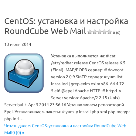
CentOS: установка и настройка
RoundCube Web Mail
0 (0)
13 июля 2014
Установка выполняется на: # cat
/etc/redhat-release CentOS release 6.5
(Final) IMAP/POP3 сервер: # dovecot —
version 2.0.9 SMTP сервер: # yum list
installed | grep exim exim.x86_64 4.72-
5.el6 @epel Apache HTTP: # httpd -v
Server version: Apache/2.2.15 (Unix)
Server built: Apr 3 2014 23:56:16 Устанавливаем репозиторий
Epel. Устанавливаем пакеты: # yum -y install php-xml php-mcrypt
php-intl…
Читать далее: CentOS: установка и настройка RoundCube Web
Mail0 (0) »