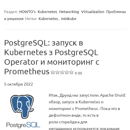
Раздел:
HOWTO's
Kubernetes
Networking
Virtualization
Проблемы
и решения
Метки:
Kubernetes
,
minikube
PostgreSQL: запуск в
Kubernetes з PostgreSQL
Operator и мониторинг с
Prometheus
0 (0)
5 октября 2022
Итак, Друид мы запустили. Apache Druid:
обзор, запуск в Kubernetes и
мониторинг с Prometheus . Пока что в
дефолтном виде, то есть в
роли сторейджа для
метаданных используется локальная