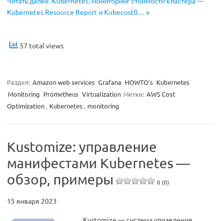
Читать далее: Kubernetes: мониторинг стоимости кластера —
Kubernetes Resource Report и Kubecost0… »
57 total views
Раздел:
Amazon web services
Grafana
HOWTO's
Kubernetes
Monitoring
Prometheus
Virtualization
Метки:
AWS Cost
Optimization
,
Kubernetes
,
monitoring
Kustomize: управление
манифестами Kubernetes —
обзор, примеры
0 (0)
15 января 2023
Kustomize — система управления