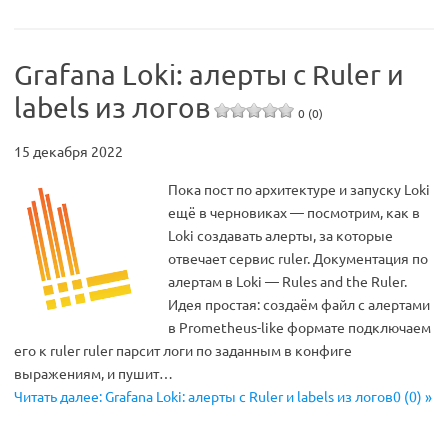
Grafana Loki: алерты с Ruler и
labels из логов
0 (0)
15 декабря 2022
Пока пост по архитектуре и запуску Loki
ещё в черновиках — посмотрим, как в
Loki создавать алерты, за которые
отвечает сервис ruler. Документация по
алертам в Loki — Rules and the Ruler.
Идея простая: создаём файл с алертами
в Prometheus-like формате подключаем
его к ruler ruler парсит логи по заданным в конфиге
выражениям, и пушит…
Читать далее: Grafana Loki: алерты с Ruler и labels из логов0 (0) »