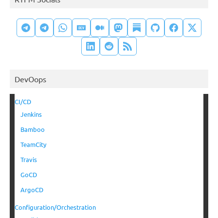
DevOops
CI/CD
Jenkins
Bamboo
TeamCity
Travis
GoCD
ArgoCD
Configuration/Orchestration