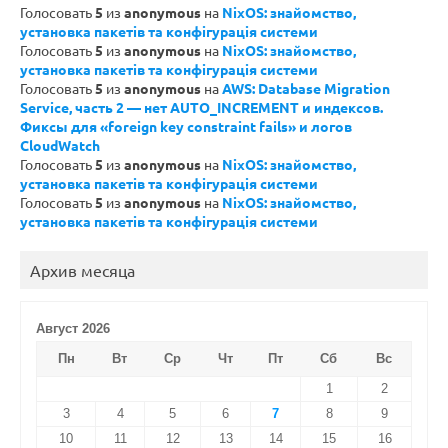
Голосовать
5
из
anonymous
на
NixOS: знайомство,
установка пакетів та конфігурація системи
Голосовать
5
из
anonymous
на
NixOS: знайомство,
установка пакетів та конфігурація системи
Голосовать
5
из
anonymous
на
AWS: Database Migration
Service, часть 2 — нет AUTO_INCREMENT и индексов.
Фиксы для «foreign key constraint fails» и логов
CloudWatch
Голосовать
5
из
anonymous
на
NixOS: знайомство,
установка пакетів та конфігурація системи
Голосовать
5
из
anonymous
на
NixOS: знайомство,
установка пакетів та конфігурація системи
Архив месяца
Август 2026
Пн
Вт
Ср
Чт
Пт
Сб
Вс
1
2
3
4
5
6
7
8
9
10
11
12
13
14
15
16