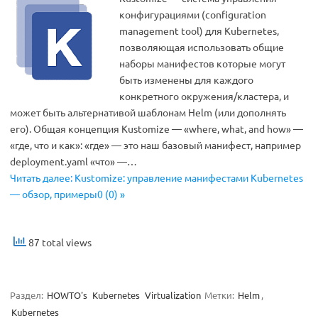
конфигурациями (configuration
management tool) для Kubernetes,
позволяющая использовать общие
наборы манифестов которые могут
быть изменены для каждого
конкретного окружения/кластера, и
может быть альтернативой шаблонам Helm (или дополнять
его). Общая концепция Kustomize — «where, what, and how» —
«где, что и как»: «где» — это наш базовый манифест, например
deployment.yaml «что» —…
Читать далее: Kustomize: управление манифестами Kubernetes
— обзор, примеры0 (0) »
87 total views
Раздел:
HOWTO's
Kubernetes
Virtualization
Метки:
Helm
,
Kubernetes