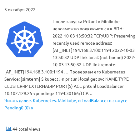
5 октября 2022
После запуска Pritunl в Minikube
невозможно подключиться к ВПН: …
2022-10-03 13:50:32 TCP/UDP: Preserving
recently used remote address:
[AF_INET]194.168.3.100:1194 2022-10-03
13:50:32 UDP link local: (not bound) 2022-
10-03 13:50:32 UDP link remote:
[AF_INET]194.168.3.100:1194 … Проверяем его Kubernetes
Service: [simterm] $ kubectl -n pritunl-local get svc NAME TYPE
CLUSTER-IP EXTERNAL-IP PORT(S) AGE pritunl LoadBalancer
10.102.129.25 <pending> 1194:30166/TCP…
Читать далее: Kubernetes: Minikube, и LoadBalancer в статусе
Pending0 (0) »
44 total views