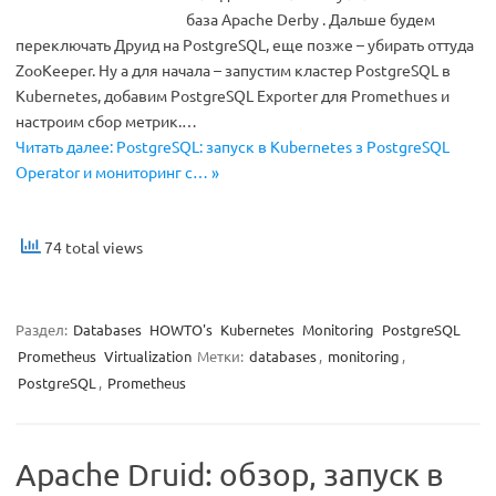
база Apache Derby . Дальше будем
переключать Друид на PostgreSQL, еще позже – убирать оттуда
ZooKeeper. Ну а для начала – запустим кластер PostgreSQL в
Kubernetes, добавим PostgreSQL Exporter для Promethues и
настроим сбор метрик.…
Читать далее: PostgreSQL: запуск в Kubernetes з PostgreSQL
Operator и мониторинг с… »
74 total views
Раздел:
Databases
HOWTO's
Kubernetes
Monitoring
PostgreSQL
Prometheus
Virtualization
Метки:
databases
,
monitoring
,
PostgreSQL
,
Prometheus
Apache Druid: обзор, запуск в