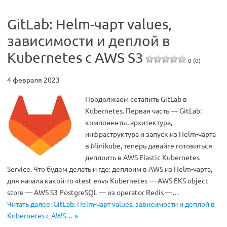
GitLab: Helm-чарт values,
зависимости и деплой в
Kubernetes с AWS S3
0 (0)
4 февраля 2023
Продолжаем сетапить GitLab в
Kubernetes. Первая часть — GitLab:
компоненты, архитектура,
инфраструктура и запуск из Helm-чарта
в Minikube, теперь давайте готовиться
деплоить в AWS Elastic Kubernetes
Service. Что будем делать и где: деплоим в AWS из Helm-чарта,
для начала какой-то «test env» Kubernetes — AWS EKS object
store — AWS S3 PostgreSQL — из operator Redis —…
Читать далее: GitLab: Helm-чарт values, зависимости и деплой в
Kubernetes с AWS… »