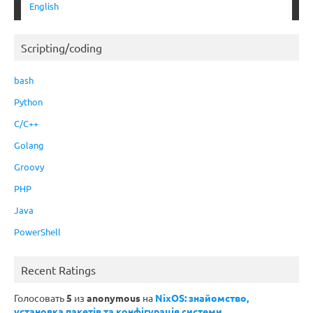
English
Scripting/coding
bash
Python
C/C++
Golang
Groovy
PHP
Java
PowerShell
Recent Ratings
Голосовать
5
из
anonymous
на
NixOS: знайомство,
установка пакетів та конфігурація системи