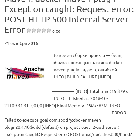
Exception caught: Request error:
POST HTTP 500 Internal Server
Error
0 (0)
21 октября 2016
Во время сборки проекта — билд
образа с помощью плагина docker-
maven-plugin падает с ошибкой: …
[INFO] BUILD FAILURE [INFO]
———————————————————
————— [INFO] Total time: 19.379 s
[INFO] Finished at: 2016-10-
21T09:31:31+00:00 [INFO] Final Memory: 76M/562M [INFO]
———————————————————————— [ERROR]
Failed to execute goal com.spotify:docker-maven-
plugin:0.4.10:build (default) on project oauth2-authserver:
Exception caught: Request error: POST unix://localhost:80/build?