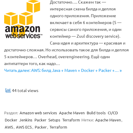
Достаточно…. Скажем так —
интересная схема билда и деплоя
одного приложения. Приложение
включает в себя 6 контейнеров (5 —
сервисы самого приложения, и один
контейнер — Zuul discovery service).
Сама идея и архитектура — красивая и
достаточно сложная. Но использовать такое для билда и деплоя
5 контейнеров… Overhead, overengineering. Ещё один
антипаттерн того, как надо…
Читать далее: AWS: билд Java + Maven + Docker + Packer +… »
44 total views
Раздел:
Amazon web services
Apache Maven
Build tools
CI/CD
Docker
Jenkins
Packer
Setups
Terraform
Метки:
Apache Maven
,
AWS
,
AWS ECS
,
Packer
,
Terraform