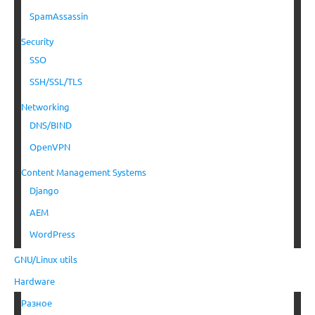
SpamAssassin
Security
SSO
SSH/SSL/TLS
Networking
DNS/BIND
OpenVPN
Content Management Systems
Django
AEM
WordPress
GNU/Linux utils
Hardware
Разное