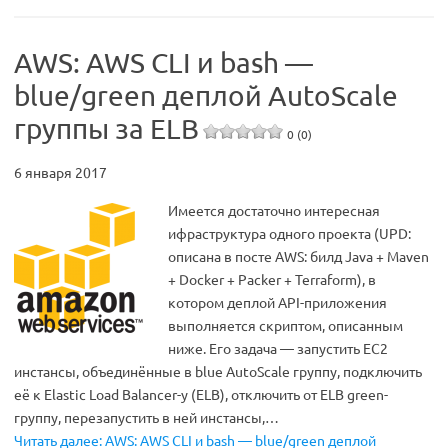
AWS: AWS CLI и bash —
blue/green деплой AutoScale
группы за ELB
0 (0)
6 января 2017
Имеется достаточно интересная
ифраструктура одного проекта (UPD:
описана в посте AWS: билд Java + Maven
+ Docker + Packer + Terraform), в
котором деплой API-приложения
выполняется скриптом, описанным
ниже. Его задача — запустить EC2
инстансы, объединённые в blue AutoScale группу, подключить
её к Elastic Load Balancer-у (ELB), отключить от ELB green-
группу, перезапустить в ней инстансы,…
Читать далее: AWS: AWS CLI и bash — blue/green деплой