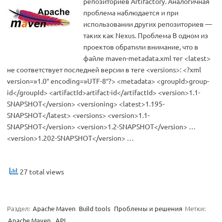
репозиториев Artifactory. Аналогичная
проблема наблюдается и при
использовании других репозиториев —
таких как Nexus. Проблема В одном из
проектов обратили внимание, что в
файле maven-metadata.xml тег <latest>
не соответствует последней версии в теге <versions>: <?xml
version=»1.0″ encoding=»UTF-8″?> <metadata> <groupId>group-
id</groupId> <artifactId>artifact-id</artifactId> <version>1.1-
SNAPSHOT</version> <versioning> <latest>1.195-
SNAPSHOT</latest> <versions> <version>1.1-
SNAPSHOT</version> <version>1.2-SNAPSHOT</version> …
<version>1.202-SNAPSHOT</version> …
27 total views
Раздел:
Apache Maven
Build tools
Проблемы и решения
Метки:
Apache Maven
,
API