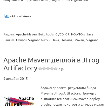
24 total views
Раздел:
Apache Maven
Build tools
CI/CD
Git
HOWTO's
Java
Jenkins
Ubuntu
Vagrant
Метки:
Java
,
Jenkins
,
Maven
,
Vagrant
Apache Maven: деплой в JFrog
Artifactory
0 (0)
9 декабря 2015
Задача: деплоить результаты билда
Maven в JFrog Artifactory. Пример с
выполняется плагином maven-deploy-
plugin, но для некоторых случаев может