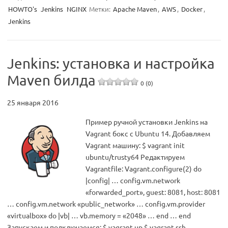
HOWTO's
Jenkins
NGINX
Метки:
Apache Maven
,
AWS
,
Docker
,
Jenkins
Jenkins: установка и настройка
Maven билда
0 (0)
25 января 2016
Пример ручной установки Jenkins на
Vagrant бокс с Ubuntu 14. Добавляем
Vagrant машину: $ vagrant init
ubuntu/trusty64 Редактируем
Vagrantfile: Vagrant.configure(2) do
|config| … config.vm.network
«forwarded_port», guest: 8081, host: 8081
… config.vm.network «public_network» … config.vm.provider
«virtualbox» do |vb| … vb.memory = «2048» … end … end
Запускаем и подключаемся: $ vagrant up $ vagrant ssh