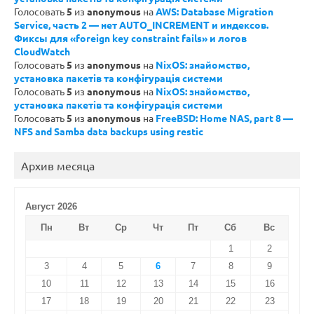
Голосовать
5
из
anonymous
на
AWS: Database Migration
Service, часть 2 — нет AUTO_INCREMENT и индексов.
Фиксы для «foreign key constraint fails» и логов
CloudWatch
Голосовать
5
из
anonymous
на
NixOS: знайомство,
установка пакетів та конфігурація системи
Голосовать
5
из
anonymous
на
NixOS: знайомство,
установка пакетів та конфігурація системи
Голосовать
5
из
anonymous
на
FreeBSD: Home NAS, part 8 —
NFS and Samba data backups using restic
Архив месяца
Август 2026
Пн
Вт
Ср
Чт
Пт
Сб
Вс
1
2
3
4
5
6
7
8
9
10
11
12
13
14
15
16
17
18
19
20
21
22
23