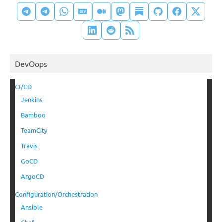
DevOops
CI/CD
Jenkins
Bamboo
TeamCity
Travis
GoCD
ArgoCD
Configuration/Orchestration
Ansible