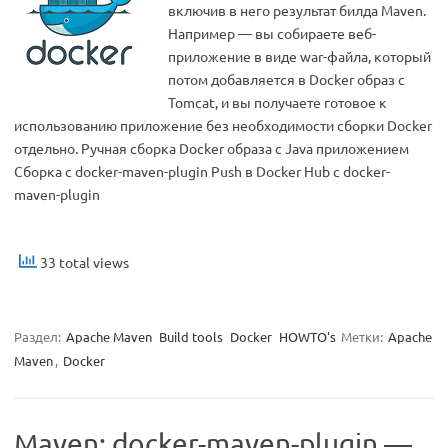
включив в него результат билда Maven.
Например — вы собираете веб-
приложение в виде war-файла, который
потом добавляется в Docker образ с
Tomcat, и вы получаете готовое к
использованию приложение без необходимости сборки Docker
отдельно. Ручная сборка Docker образа с Java приложением
Сборка с docker-maven-plugin Push в Docker Hub с docker-
maven-plugin
33 total views
Раздел:
Apache Maven
Build tools
Docker
HOWTO's
Метки:
Apache
Maven
,
Docker
Maven: docker-maven-plugin —