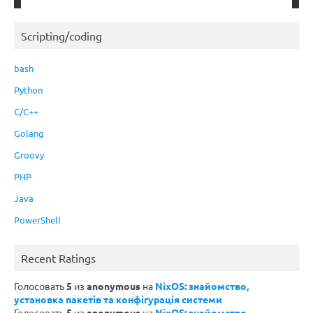
Scripting/coding
bash
Python
C/C++
Golang
Groovy
PHP
Java
PowerShell
Recent Ratings
Голосовать
5
из
anonymous
на
NixOS: знайомство,
установка пакетів та конфігурація системи
Голосовать
5
из
anonymous
на
NixOS: знайомство,