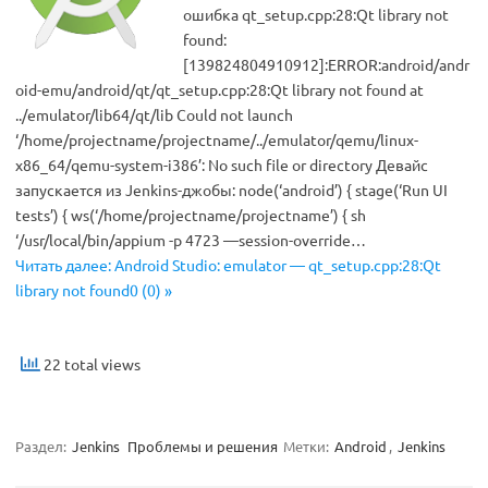
ошибка qt_setup.cpp:28:Qt library not
found:
[139824804910912]:ERROR:android/andr
oid-emu/android/qt/qt_setup.cpp:28:Qt library not found at
../emulator/lib64/qt/lib Could not launch
‘/home/projectname/projectname/../emulator/qemu/linux-
x86_64/qemu-system-i386’: No such file or directory Девайс
запускается из Jenkins-джобы: node(‘android’) { stage(‘Run UI
tests’) { ws(‘/home/projectname/projectname’) { sh
‘/usr/local/bin/appium -p 4723 —session-override…
Читать далее: Android Studio: emulator — qt_setup.cpp:28:Qt
library not found0 (0) »
22 total views
Раздел:
Jenkins
Проблемы и решения
Метки:
Android
,
Jenkins