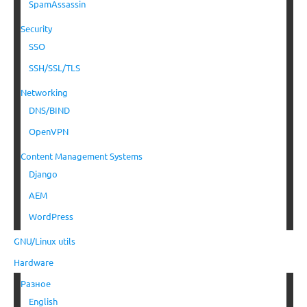
SpamAssassin
Security
SSO
SSH/SSL/TLS
Networking
DNS/BIND
OpenVPN
Content Management Systems
Django
AEM
WordPress
GNU/Linux utils
Hardware
Разное
English