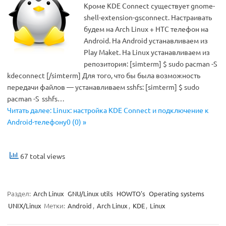
Кроме KDE Connect существует gnome-
shell-extension-gsconnect. Настраивать
будем на Arch Linux + HTC телефон на
Android. На Android устанавливаем из
Play Maket. На Linux устанавливаем из
репозитория: [simterm] $ sudo pacman -S
kdeconnect [/simterm] Для того, что бы была возможность
передачи файлов — устанавливаем sshfs: [simterm] $ sudo
pacman -S sshfs…
Читать далее: Linux: настройка KDE Connect и подключение к
Android-телефону0 (0) »
67 total views
Раздел:
Arch Linux
GNU/Linux utils
HOWTO's
Operating systems
UNIX/Linux
Метки:
Android
,
Arch Linux
,
KDE
,
Linux