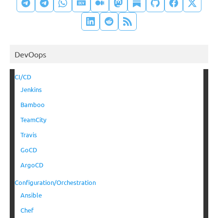
DevOops
CI/CD
Jenkins
Bamboo
TeamCity
Travis
GoCD
ArgoCD
Configuration/Orchestration
Ansible
Chef