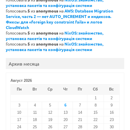
установка пакетів та конфігурація системи
Голосовать
5
из
anonymous
на
AWS: Database Migration
Service, часть 2 — нет AUTO_INCREMENT и индексов.
Фиксы для «foreign key constraint fails» и логов
CloudWatch
Голосовать
5
из
anonymous
на
NixOS: знайомство,
установка пакетів та конфігурація системи
Голосовать
5
из
anonymous
на
NixOS: знайомство,
установка пакетів та конфігурація системи
Архив месяца
Август 2026
Пн
Вт
Ср
Чт
Пт
Сб
Вс
1
2
3
4
5
6
7
8
9
10
11
12
13
14
15
16
17
18
19
20
21
22
23
24
25
26
27
28
29
30