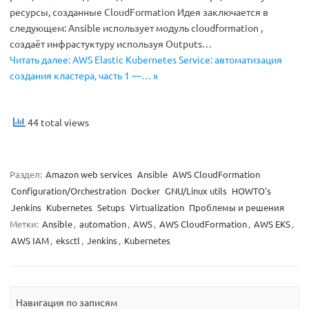
ресурсы, созданные CloudFormation Идея заключается в
следующем: Ansible использует модуль cloudformation ,
создаёт инфрастуктуру используя Outputs…
Читать далее: AWS Elastic Kubernetes Service: автоматизация
создания кластера, часть 1 —… »
44 total views
Раздел:
Amazon web services
Ansible
AWS CloudFormation
Configuration/Orchestration
Docker
GNU/Linux utils
HOWTO's
Jenkins
Kubernetes
Setups
Virtualization
Проблемы и решения
Метки:
Ansible
,
automation
,
AWS
,
AWS CloudFormation
,
AWS EKS
,
AWS IAM
,
eksctl
,
Jenkins
,
Kubernetes
Навигация по записям