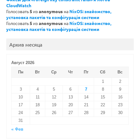
CloudWatch
Голосовать
5
из
anonymous
на
NixOS: знайомство,
установка пакетів та конфігурація системи
Голосовать
5
из
anonymous
на
NixOS: знайомство,
установка пакетів та конфігурація системи
Архив месяца
Август 2026
Пн
Вт
Ср
Чт
Пт
Сб
Вс
1
2
3
4
5
6
7
8
9
10
11
12
13
14
15
16
17
18
19
20
21
22
23
24
25
26
27
28
29
30
31
« Фев