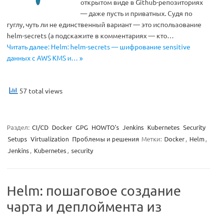
открытом виде в Github-репозиториях
— даже пусть и приватных. Судя по
гуглу, чуть ли не единственный вариант — это использование
helm-secrets (а подскажите в комментариях — кто…
Читать далее: Helm: helm-secrets — шифрование sensitive
данных с AWS KMS и… »
57 total views
Раздел:
CI/CD
Docker
GPG
HOWTO's
Jenkins
Kubernetes
Security
Setups
Virtualization
Проблемы и решения
Метки:
Docker
,
Helm
,
Jenkins
,
Kubernetes
,
security
Helm: пошаговое создание
чарта и деплоймента из