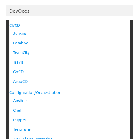
DevOops
CI/CD
Jenkins
Bamboo
TeamCity
Travis
GoCD
ArgoCD
Configuration/Orchestration
Ansible
Chef
Puppet
Terraform
AWS CloudFormation