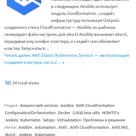
в следующем: Ansible использует
модуль cloudformation , создаёт
инфрастуктуру используя Outputs
созданного стека CloudFormation — Ansible из шаблона
генерирует файл настроек для eksctl Ansible вызывает eksctl,
передавая ему конфиг кластера, и создаёт или обновляет
кластер Запускаться…
Читать далее: AWS Elastic Kubernetes Service: — автоматизация
создания кластера, часть 2… »
34 total views
Раздел:
Amazon web services
Ansible
AWS CloudFormation
Configuration/Orchestration
Docker
GNU/Linux utils
HOWTO's
Jenkins
Kubernetes
Setups
Virtualization
Проблемы и решения
Метки:
Ansible
,
automation
,
AWS
,
AWS CloudFormation
,
AWS EKS
,
eksctl
,
Jenkins
,
Kubernetes