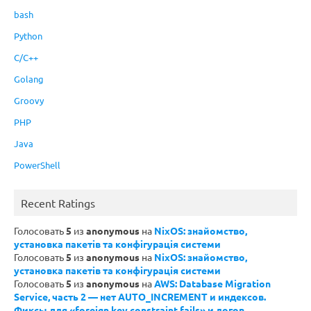
bash
Python
C/C++
Golang
Groovy
PHP
Java
PowerShell
Recent Ratings
Голосовать
5
из
anonymous
на
NixOS: знайомство,
установка пакетів та конфігурація системи
Голосовать
5
из
anonymous
на
NixOS: знайомство,
установка пакетів та конфігурація системи
Голосовать
5
из
anonymous
на
AWS: Database Migration
Service, часть 2 — нет AUTO_INCREMENT и индексов.
Фиксы для «foreign key constraint fails» и логов