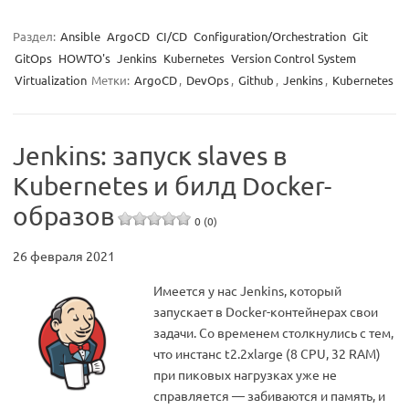
Раздел:
Ansible
ArgoCD
CI/CD
Configuration/Orchestration
Git
GitOps
HOWTO's
Jenkins
Kubernetes
Version Control System
Virtualization
Метки:
ArgoCD
,
DevOps
,
Github
,
Jenkins
,
Kubernetes
Jenkins: запуск slaves в
Kubernetes и билд Docker-
образов
0 (0)
26 февраля 2021
Имеется у нас Jenkins, который
запускает в Docker-контейнерах свои
задачи. Со временем столкнулись с тем,
что инстанс t2.2xlarge (8 CPU, 32 RAM)
при пиковых нагрузках уже не
справляется — забиваются и память, и