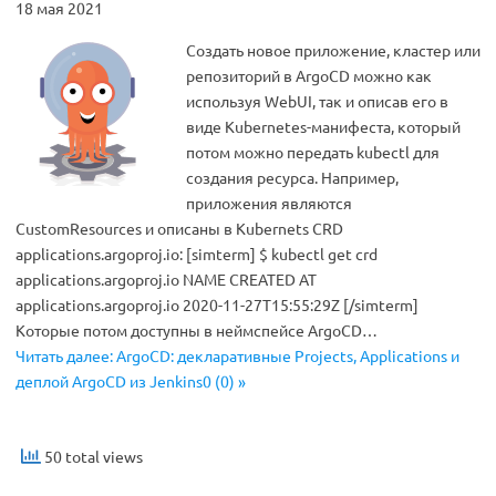
18 мая 2021
Создать новое приложение, кластер или
репозиторий в ArgoCD можно как
используя WebUI, так и описав его в
виде Kubernetes-манифеста, который
потом можно передать kubectl для
создания ресурса. Например,
приложения являются
CustomResources и описаны в Kubernets CRD
applications.argoproj.io: [simterm] $ kubectl get crd
applications.argoproj.io NAME CREATED AT
applications.argoproj.io 2020-11-27T15:55:29Z [/simterm]
Которые потом доступны в неймспейсе ArgoCD…
Читать далее: ArgoCD: декларативные Projects, Applications и
деплой ArgoCD из Jenkins0 (0) »
50 total views