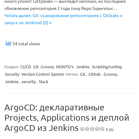
много утилит: Gittyleaks — выглядит неплохо, но последнее
обновление репозитория 2 года тому Repo Supervisor…
Читать далее: Git: сканирование репозиториев с Gitleaks и
запуск из Jenkins0 (0) »
54 total views
Раздел:
CI/CD
Git
Groovy
HOWTO's
Jenkins
Scripting/coding
Security
Version Control System
Метки:
Git
,
Github
,
Groovy
,
Jenkins
,
security
,
Slack
ArgoCD: декларативные
Projects, Applications и деплой
ArgoCD из Jenkins
0 (0)