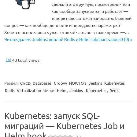
сделали это вручную, посмотрели что и
как вообще запускается и работает —
теперь надо автоматизировать. Главный
вопрос — как вообще деплоить и передавать параметры?
Хочется использовать уже готовый чарт, но в тоже время —…
Читать далее: Jenkins: деплой Redis и Helm subchart values0 (0) »
43 total views
Раздел:
CI/CD
Databases
Groovy
HOWTO's
Jenkins
Kubernetes
Redis
Virtualization
Метки:
Helm
,
Jenkins
,
Kubernetes
,
Redis
Kubernetes: запуск SQL-
миграций — Kubernetes Job и
Helm hook