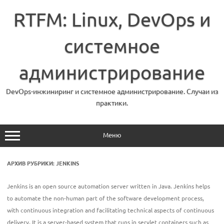
Перейти
к
RTFM: Linux, DevOps и
содержимому
системное
администрирование
DevOps-инжиниринг и системное администрирование. Случаи из
практики.
Меню
АРХИВ РУБРИКИ:
JENKINS
Jenkins is an open source automation server written in Java. Jenkins helps
to automate the non-human part of the software development process,
with continuous integration and facilitating technical aspects of continuous
delivery. It is a server-based system that runs in servlet containers such as