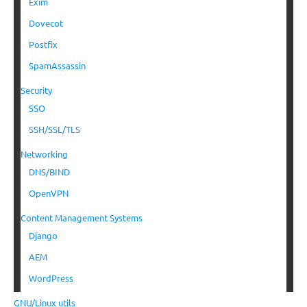
Exim
Dovecot
Postfix
SpamAssassin
Security
SSO
SSH/SSL/TLS
Networking
DNS/BIND
OpenVPN
Content Management Systems
Django
AEM
WordPress
GNU/Linux utils