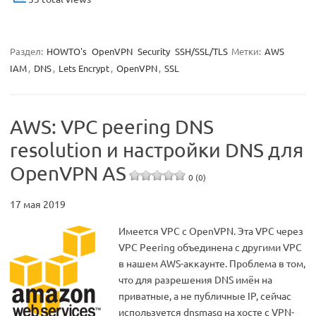
Раздел:
HOWTO's
OpenVPN
Security
SSH/SSL/TLS
Метки:
AWS
IAM
,
DNS
,
Lets Encrypt
,
OpenVPN
,
SSL
AWS: VPC peering DNS
resolution и настройки DNS для
OpenVPN AS
0 (0)
17 мая 2019
Имеется VPC с OpenVPN. Эта VPC через
VPC Peering объединена с другими VPC
в нашем AWS-аккаунте. Проблема в том,
что для разрешения DNS имён на
приватные, а не публичные IP, сейчас
используется dnsmasq на хосте с VPN-