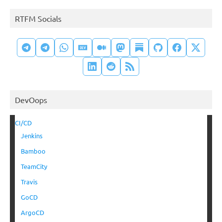
RTFM Socials
DevOops
CI/CD
Jenkins
Bamboo
TeamCity
Travis
GoCD
ArgoCD