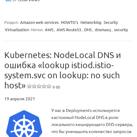
Раздел:
Amazon web services
HOWTO's
Networking
Security
Virtualization
Метки:
AWS
,
AWS Route53
,
DNS
,
dnsmasq
,
security
Kubernetes: NodeLocal DNS и
ошибка «lookup istiod.istio-
system.svc on lookup: no such
host»
0 (0)
19 апреля 2021
У нас в Deployments используется
кастомный NodeLocal DNS в роли
локального кеширующего DNS-сервера,
что бы уменьшить количество запросов