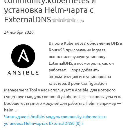
community.kubernetes и
установка Helm-чарта с
ExternalDNS
0 (0)
24 ноября 2020
В посте Kubernetes: обновление DNS в
Route53 при создании Ingress
выполнили ручную установку
ExternalDNS, и посмотрели, как он
работает — пора добавить
автоматизацию его установки на
кластера. В роли Configuration
Management Tool у нас используется Ansible, для которого
существует модуль community.kubernetes — используем его.
Вообще, есть много модулей для работы с Helm, например —
helm…
Читать далее: Ansible: модуль community.kubernetes и
установка Helm-чарта с ExternalDNS0 (0) »