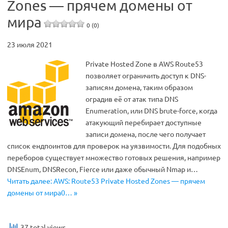
Zones — прячем домены от
мира
0 (0)
23 июля 2021
Private Hosted Zone в AWS Route53
позволяет ограничить доступ к DNS-
записям домена, таким образом
оградив её от атак типа DNS
Enumeration, или DNS brute-force, когда
атакующий перебирает доступные
записи домена, после чего получает
список ендпоинтов для проверок на уязвимости. Для подобных
переборов существует множество готовых решения, например
DNSEnum, DNSRecon, Fierce или даже обычный Nmap и…
Читать далее: AWS: Route53 Private Hosted Zones — прячем
домены от мира0… »
37 total views