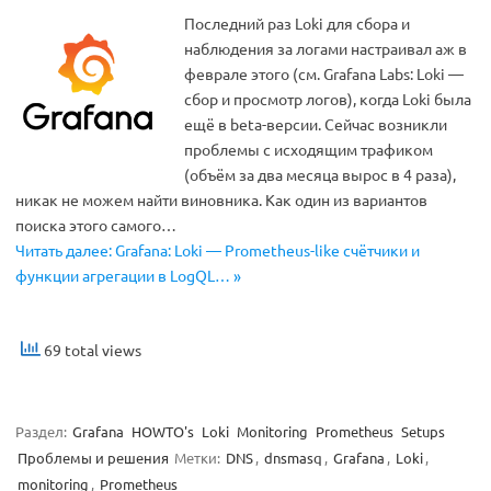
Последний раз Loki для сбора и
наблюдения за логами настраивал аж в
феврале этого (см. Grafana Labs: Loki —
сбор и просмотр логов), когда Loki была
ещё в beta-версии. Сейчас возникли
проблемы с исходящим трафиком
(объём за два месяца вырос в 4 раза),
никак не можем найти виновника. Как один из вариантов
поиска этого самого…
Читать далее: Grafana: Loki — Prometheus-like счётчики и
функции агрегации в LogQL… »
69 total views
Раздел:
Grafana
HOWTO's
Loki
Monitoring
Prometheus
Setups
Проблемы и решения
Метки:
DNS
,
dnsmasq
,
Grafana
,
Loki
,
monitoring
,
Prometheus