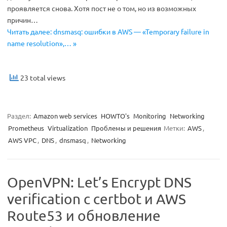
проявляется снова. Хотя пост не о том, но из возможных
причин…
Читать далее: dnsmasq: ошибки в AWS — «Temporary failure in
name resolution»,… »
23 total views
Раздел:
Amazon web services
HOWTO's
Monitoring
Networking
Prometheus
Virtualization
Проблемы и решения
Метки:
AWS
,
AWS VPC
,
DNS
,
dnsmasq
,
Networking
OpenVPN: Let’s Encrypt DNS
verification с certbot и AWS
Route53 и обновление