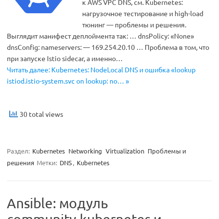
к AWS VPC DNS, см. Kubernetes:
нагрузочное тестирование и high-load
тюнинг — проблемы и решения.
Выглядит манифест деплоймента так: … dnsPolicy: «None»
dnsConfig: nameservers: — 169.254.20.10 … Проблема в том, что
при запуске Istio sidecar, а именно…
Читать далее: Kubernetes: NodeLocal DNS и ошибка «lookup
istiod.istio-system.svc on lookup: no… »
30 total views
Раздел:
Kubernetes
Networking
Virtualization
Проблемы и
решения
Метки:
DNS
,
Kubernetes
Ansible: модуль