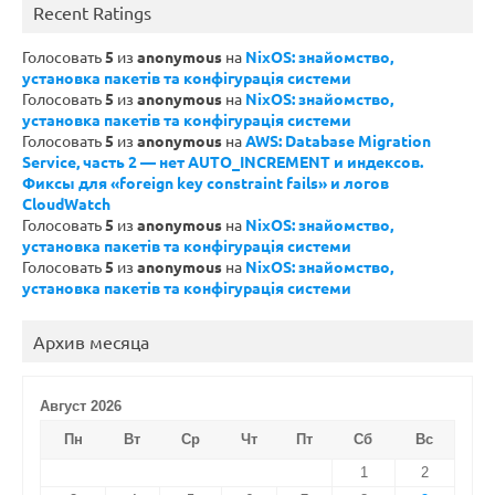
Recent Ratings
Голосовать
5
из
anonymous
на
NixOS: знайомство,
установка пакетів та конфігурація системи
Голосовать
5
из
anonymous
на
NixOS: знайомство,
установка пакетів та конфігурація системи
Голосовать
5
из
anonymous
на
AWS: Database Migration
Service, часть 2 — нет AUTO_INCREMENT и индексов.
Фиксы для «foreign key constraint fails» и логов
CloudWatch
Голосовать
5
из
anonymous
на
NixOS: знайомство,
установка пакетів та конфігурація системи
Голосовать
5
из
anonymous
на
NixOS: знайомство,
установка пакетів та конфігурація системи
Архив месяца
Август 2026
Пн
Вт
Ср
Чт
Пт
Сб
Вс
1
2