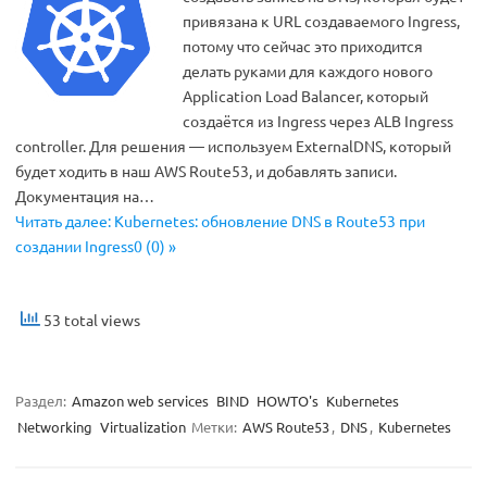
привязана к URL создаваемого Ingress,
потому что сейчас это приходится
делать руками для каждого нового
Application Load Balancer, который
создаётся из Ingress через ALB Ingress
controller. Для решения — используем ExternalDNS, который
будет ходить в наш AWS Route53, и добавлять записи.
Документация на…
Читать далее: Kubernetes: обновление DNS в Route53 при
создании Ingress0 (0) »
53 total views
Раздел:
Amazon web services
BIND
HOWTO's
Kubernetes
Networking
Virtualization
Метки:
AWS Route53
,
DNS
,
Kubernetes