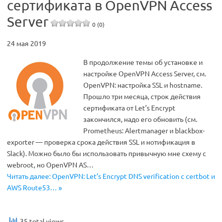
сертификата в OpenVPN Access
Server
0 (0)
24 мая 2019
В продолжение темы об установке и
настройке OpenVPN Access Server, см.
OpenVPN: настройка SSL и hostname.
Прошло три месяца, строк действия
сертификата от Let’s Encrypt
закончился, надо его обновить (см.
Prometheus: Alertmanager и blackbox-
exporter — проверка срока действия SSL и нотификация в
Slack). Можно было бы использовать привычную мне схему с
webroot, но OpenVPN AS…
Читать далее: OpenVPN: Let’s Encrypt DNS verification с certbot и
AWS Route53… »
35 total views