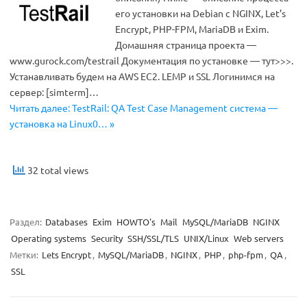
его установки на Debian с NGINX, Let’s
Encrypt, PHP-FPM, MariaDB и Exim.
Домашняя страница проекта —
www.gurock.com/testrail Документация по установке — тут>>>.
Устанавливать будем на AWS EC2. LEMP и SSL Логинимся на
сервер: [simterm]…
Читать далее: TestRail: QA Test Case Management система —
установка на Linux0… »
32 total views
Раздел:
Databases
Exim
HOWTO's
Mail
MySQL/MariaDB
NGINX
Operating systems
Security
SSH/SSL/TLS
UNIX/Linux
Web servers
Метки:
Lets Encrypt
,
MySQL/MariaDB
,
NGINX
,
PHP
,
php-fpm
,
QA
,
SSL