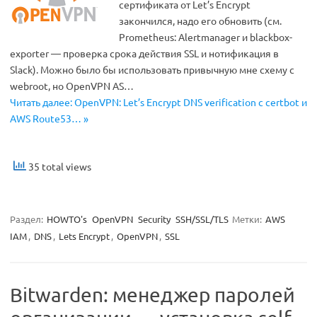
сертификата от Let’s Encrypt
закончился, надо его обновить (см.
Prometheus: Alertmanager и blackbox-
exporter — проверка срока действия SSL и нотификация в
Slack). Можно было бы использовать привычную мне схему с
webroot, но OpenVPN AS…
Читать далее: OpenVPN: Let’s Encrypt DNS verification с certbot и
AWS Route53… »
35 total views
Раздел:
HOWTO's
OpenVPN
Security
SSH/SSL/TLS
Метки:
AWS
IAM
,
DNS
,
Lets Encrypt
,
OpenVPN
,
SSL
Bitwarden: менеджер паролей