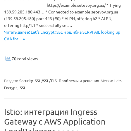
https://example.setevoy.org.ua/ * Trying
139.59.205.180:443… * Connected to example.setevoy.org.ua
(139.59.205.180) port 443 (#0) * ALPN, offering h2 * ALPN,
offering http/1.1 * successfully set…
Читать далее: Let’s Encrypt: SSL и ошибка SERVFAIL looking up
CAA for… »
70 total views
Раздел:
Security
SSH/SSL/TLS
Проблемы и решения
Метки:
Lets
Encrypt
,
SSL
Istio: интеграция Ingress
Gateway с AWS Application