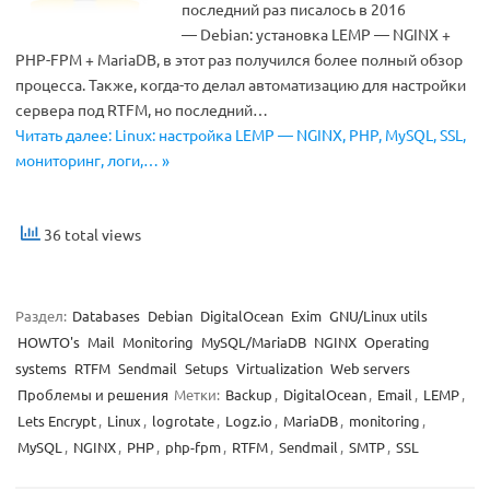
последний раз писалось в 2016
— Debian: установка LEMP — NGINX +
PHP-FPM + MariaDB, в этот раз получился более полный обзор
процесса. Также, когда-то делал автоматизацию для настройки
сервера под RTFM, но последний…
Читать далее: Linux: настройка LEMP — NGINX, PHP, MySQL, SSL,
мониторинг, логи,… »
36 total views
Раздел:
Databases
Debian
DigitalOcean
Exim
GNU/Linux utils
HOWTO's
Mail
Monitoring
MySQL/MariaDB
NGINX
Operating
systems
RTFM
Sendmail
Setups
Virtualization
Web servers
Проблемы и решения
Метки:
Backup
,
DigitalOcean
,
Email
,
LEMP
,
Lets Encrypt
,
Linux
,
logrotate
,
Logz.io
,
MariaDB
,
monitoring
,
MySQL
,
NGINX
,
PHP
,
php-fpm
,
RTFM
,
Sendmail
,
SMTP
,
SSL