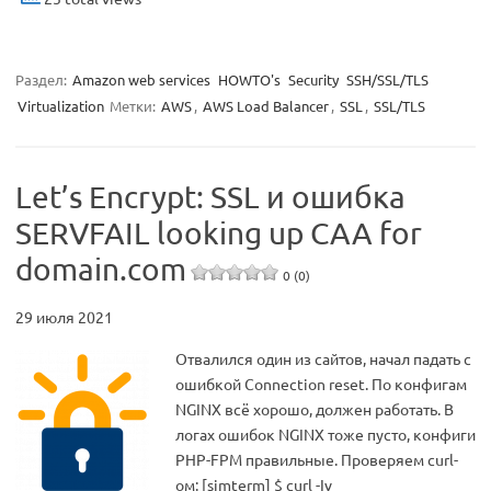
Раздел:
Amazon web services
HOWTO's
Security
SSH/SSL/TLS
Virtualization
Метки:
AWS
,
AWS Load Balancer
,
SSL
,
SSL/TLS
Let’s Encrypt: SSL и ошибка
SERVFAIL looking up CAA for
domain.com
0 (0)
29 июля 2021
Отвалился один из сайтов, начал падать с
ошибкой Connection reset. По конфигам
NGINX всё хорошо, должен работать. В
логах ошибок NGINX тоже пусто, конфиги
PHP-FPM правильные. Проверяем curl-
ом: [simterm] $ curl -Iv