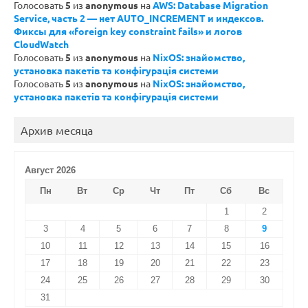
Голосовать
5
из
anonymous
на
AWS: Database Migration
Service, часть 2 — нет AUTO_INCREMENT и индексов.
Фиксы для «foreign key constraint fails» и логов
CloudWatch
Голосовать
5
из
anonymous
на
NixOS: знайомство,
установка пакетів та конфігурація системи
Голосовать
5
из
anonymous
на
NixOS: знайомство,
установка пакетів та конфігурація системи
Архив месяца
Август 2026
Пн
Вт
Ср
Чт
Пт
Сб
Вс
1
2
3
4
5
6
7
8
9
10
11
12
13
14
15
16
17
18
19
20
21
22
23
24
25
26
27
28
29
30
31