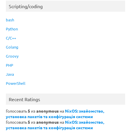
Scripting/coding
bash
Python
C/C++
Golang
Groovy
PHP
Java
PowerShell
Recent Ratings
Голосовать
5
из
anonymous
на
NixOS: знайомство,
установка пакетів та конфігурація системи
Голосовать
5
из
anonymous
на
NixOS: знайомство,
установка пакетів та конфігурація системи