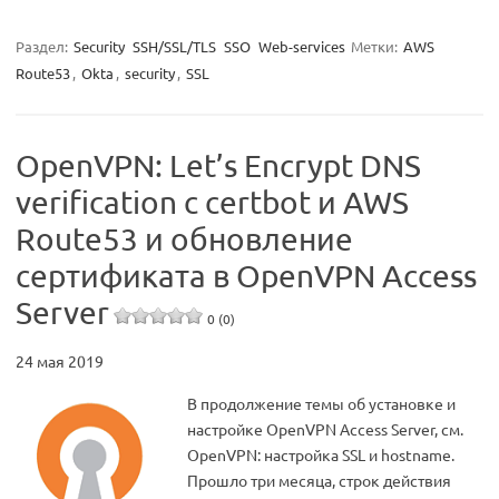
Раздел:
Security
SSH/SSL/TLS
SSO
Web-services
Метки:
AWS
Route53
,
Okta
,
security
,
SSL
OpenVPN: Let’s Encrypt DNS
verification с certbot и AWS
Route53 и обновление
сертификата в OpenVPN Access
Server
0 (0)
24 мая 2019
В продолжение темы об установке и
настройке OpenVPN Access Server, см.
OpenVPN: настройка SSL и hostname.
Прошло три месяца, строк действия