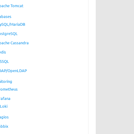
pache Tomcat
abases
ySQL/MariaDB
ostgreSQL
pache Cassandra
edis
SSQL
DAP/OpenLDAP
itoring
rometheus
rafana
Loki
agios
abbix