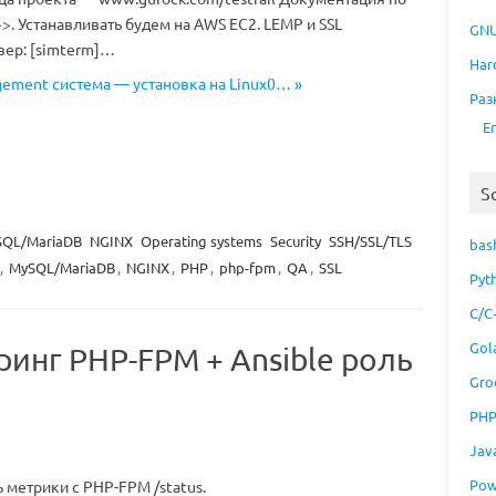
>. Устанавливать будем на AWS EC2. LEMP и SSL
GNU
вер: [simterm]…
Har
agement система — установка на Linux0… »
Раз
E
S
QL/MariaDB
NGINX
Operating systems
Security
SSH/SSL/TLS
bas
,
MySQL/MariaDB
,
NGINX
,
PHP
,
php-fpm
,
QA
,
SSL
Pyt
C/C
Gol
инг PHP-FPM + Ansible роль
Gro
PH
Jav
Pow
 метрики с PHP-FPM /status.