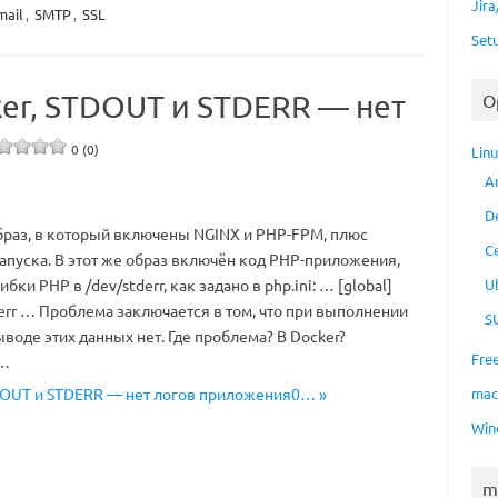
Jir
mail
,
SMTP
,
SSL
Set
ker, STDOUT и STDERR — нет
O
0 (0)
Lin
A
D
браз, в который включены NGINX и PHP-FPM, плюс
C
 запуска. В этот же образ включён код PHP-приложения,
ки PHP в /dev/stderr, как задано в php.ini: … [global]
U
derr … Проблема заключается в том, что при выполнении
S
ыводе этих данных нет. Где проблема? В Docker?
Fre
x…
STDOUT и STDERR — нет логов приложения0… »
ma
Win
m