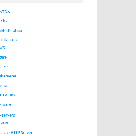
WTO’s
t is?
ubleshooting
ualization
WS
zure
ocker
ubernetes
agrant
irtualBox
Mware
 servers
GINX
pache HTTP Server