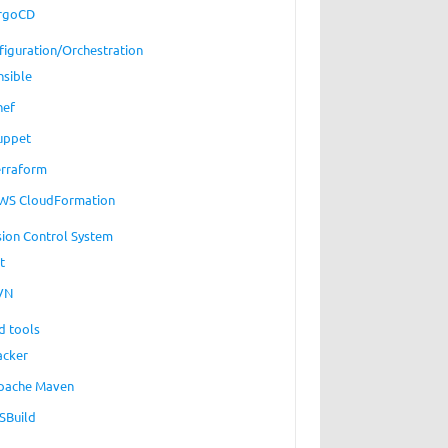
rgoCD
figuration/Orchestration
nsible
hef
uppet
erraform
WS CloudFormation
sion Control System
t
VN
d tools
acker
pache Maven
SBuild