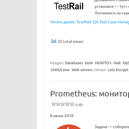
установке — тут>>
Логинимся на сер
Читать далее: TestRail: QA Test Case Man
32 total views
Раздел:
Databases
Exim
HOWTO's
Mail
MyS
UNIX/Linux
Web servers
Метки:
Lets Encrypt
Prometheus: монитор
0 (0)
8 июня 2018
Задача — собирать