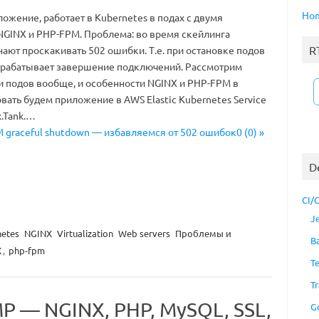
Ho
ожение, работает в Kubernetes в подах с двумя
GINX и PHP-FPM. Проблема: во время скейлинга
R
ают проскакивать 502 ошибки. Т.е. при остановке подов
трабатывает завершение подключений. Рассмотрим
и подов вообще, и особенности NGINX и PHP-FPM в
овать будем приложение в AWS Elastic Kubernetes Service
.Tank.…
 graceful shutdown — избавляемся от 502 ошибок0 (0) »
D
CI/
J
etes
NGINX
Virtualization
Web servers
Проблемы и
B
X
,
php-fpm
T
Tr
MP — NGINX, PHP, MySQL, SSL,
G