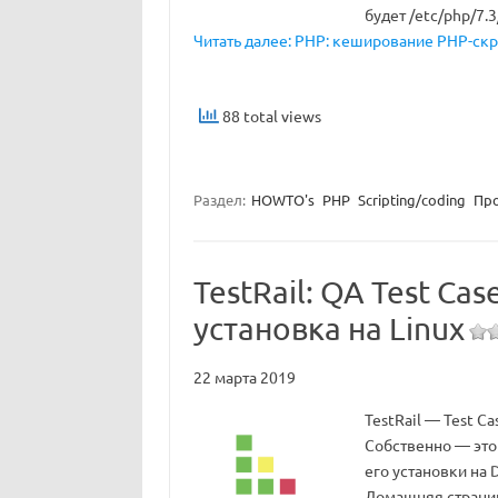
будет /etc/php/7.
Читать далее: PHP: кеширование PHP-скр
88 total views
Раздел:
HOWTO's
PHP
Scripting/coding
Пр
TestRail: QA Test C
установка на Linux
22 марта 2019
TestRail — Test C
Собственно — это
его установки на D
Домашняя страниц