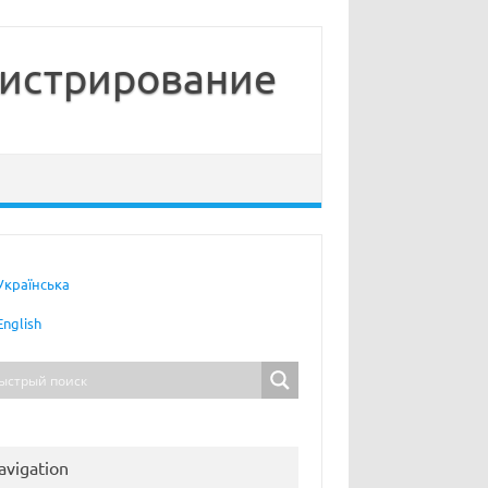
нистрирование
Українська
English
avigation