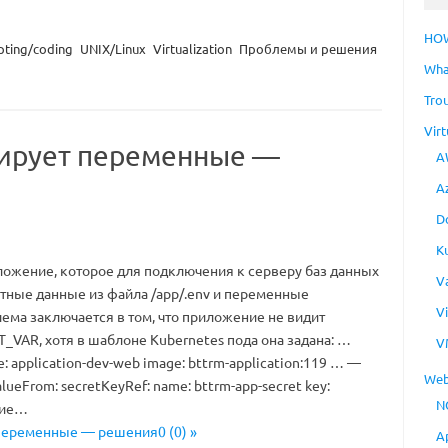
HO
pting/coding
UNIX/Linux
Virtualization
Проблемы и решения
Wha
Tro
Virt
рирует переменные —
A
A
D
K
ожение, которое для подключения к серверу баз данных
V
тные данные из файла /app/.env и переменные
V
ема заключается в том, что приложение не видит
_VAR, хотя в шаблоне Kubernetes пода она задана: …
V
: application-dev-web image: bttrm-application:119 … —
Web
lueFrom: secretKeyRef: name: bttrm-app-secret key:
N
ние…
 переменные — решения0 (0) »
A