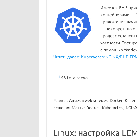
Имеется PHP-прил
контейнерами — N
приложения начин
— некорректно о
процесс остановк
частности. Тестир
с помощью Yandex
Читать далее: Kubernetes: NGINX/PHP-FPM
45 total views
Раздел:
Amazon web services
Docker
Kubern
решения
Метки:
Docker
,
Kubernetes
,
NGIN
Linux: настройка LE