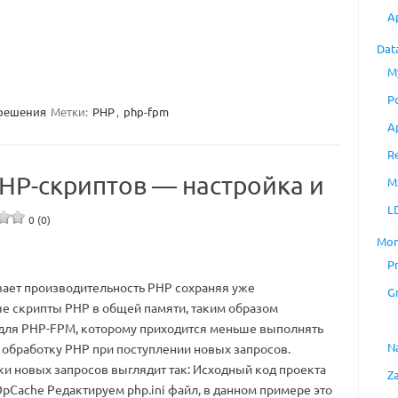
A
Dat
M
P
решения
Метки:
PHP
,
php-fpm
A
R
HP-скриптов — настройка и
M
L
0 (0)
Mon
P
ает производительность PHP сохраняя уже
G
 скрипты PHP в общей памяти, таким образом
для PHP-FPM, которому приходится меньше выполнять
N
и обработку PHP при поступлении новых запросов.
ки новых запросов выглядит так: Исходный код проекта
Z
OpCache Редактируем php.ini файл, в данном примере это