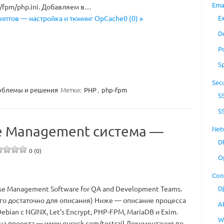
Ema
3/fpm/php.ini. Добавляем в…
E
иптов — настройка и тюнинг OpCache0 (0) »
D
P
S
Secu
облемы и решения
Метки:
PHP
,
php-fpm
S
S
ase Management система —
Net
D
0 (0)
O
Con
ase Management Software for QA and Development Teams.
D
го достаточно для описания) Ниже — описание процесса
A
ebian с NGINX, Let’s Encrypt, PHP-FPM, MariaDB и Exim.
W
а проекта — www.gurock.com/testrail Документация по