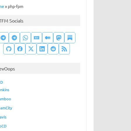
me
»
php-fpm
TFM Socials
evOops
CD
enkins
amboo
eamCity
avis
oCD