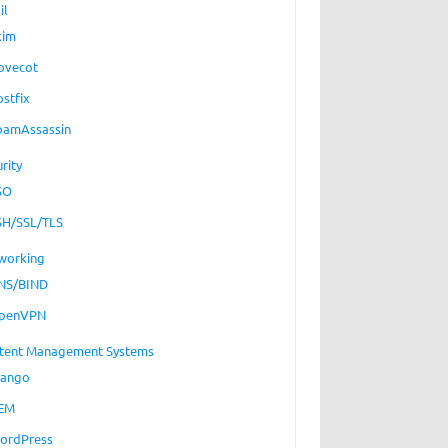
il
xim
ovecot
ostfix
pamAssassin
rity
SO
SH/SSL/TLS
working
NS/BIND
penVPN
tent Management Systems
jango
EM
ordPress