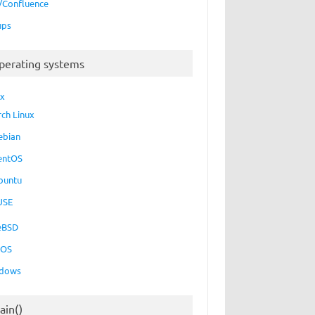
a/Confluence
ups
perating systems
ux
rch Linux
ebian
entOS
buntu
USE
eBSD
cOS
dows
ain()