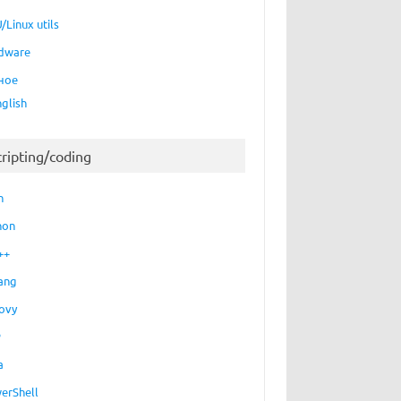
/Linux utils
dware
ное
nglish
cripting/coding
h
hon
++
ang
ovy
P
a
erShell