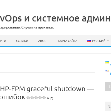
DevOps и системное адми
рирование. Случаи из практики.
НИГИ
ССЫЛКИ
ABOUT
КАРТА САЙТА
РУССКИЙ
PHP-FPM graceful shutdown —
 ошибок
0 (0)
N