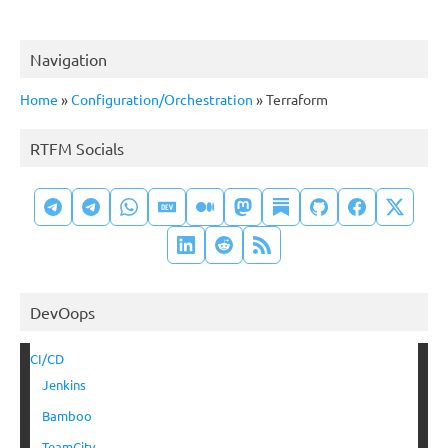
Navigation
Home
»
Configuration/Orchestration
»
Terraform
RTFM Socials
DevOops
CI/CD
Jenkins
Bamboo
TeamCity