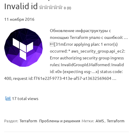
Invalid id
0 (0)
11 ноября 2016
Обновление инфраструктуры с
помощью Terraform упало с ошибкой: …
[31mError applying plan: 1 error(s)
occurred: * aws_security_group.api_ec2:
Error authorizing security group ingress
rules: InvalidGroupId.Malformed: Invalid
id: «0» (expecting «sg-…») status code:
400, request id: f761e22f-9773-413e-af57-a13632569604 …
17 total views
Раздел:
Terraform
Проблемы и решения
Метки:
AWS
,
Terraform