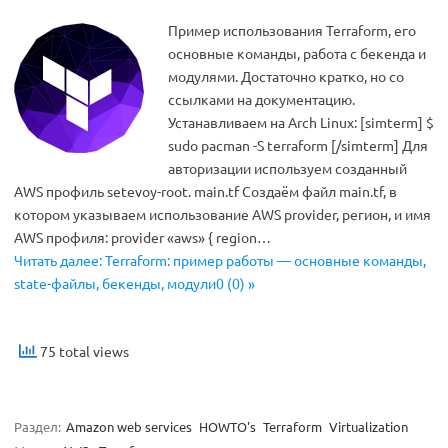
Пример использования Terraform, его
основные команды, работа с бекенда и
модулями. Достаточно кратко, но со
ссылками на документацию.
Устанавливаем на Arch Linux: [simterm] $
sudo pacman -S terraform [/simterm] Для
авторизации используем созданный
AWS профиль setevoy-root. main.tf Создаём файл main.tf, в
котором указываем использование AWS provider, регион, и имя
AWS профиля: provider «aws» { region…
Читать далее: Terraform: пример работы — основные команды,
state-файлы, бекенды, модули0 (0) »
75 total views
Раздел:
Amazon web services
HOWTO's
Terraform
Virtualization