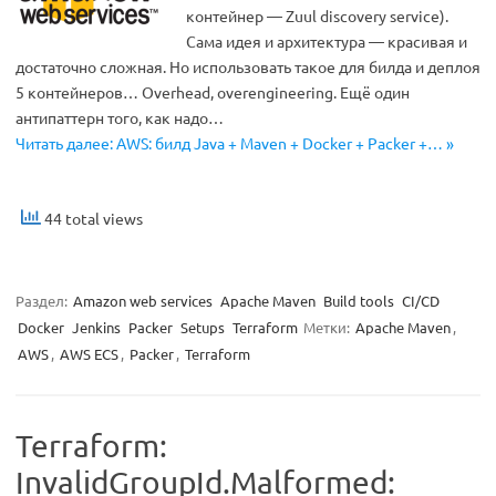
контейнер — Zuul discovery service).
Сама идея и архитектура — красивая и
достаточно сложная. Но использовать такое для билда и деплоя
5 контейнеров… Overhead, overengineering. Ещё один
антипаттерн того, как надо…
Читать далее: AWS: билд Java + Maven + Docker + Packer +… »
44 total views
Раздел:
Amazon web services
Apache Maven
Build tools
CI/CD
Docker
Jenkins
Packer
Setups
Terraform
Метки:
Apache Maven
,
AWS
,
AWS ECS
,
Packer
,
Terraform
Terraform:
InvalidGroupId.Malformed: