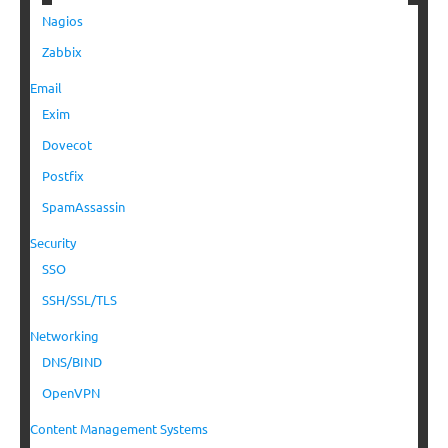
Nagios
Zabbix
Email
Exim
Dovecot
Postfix
SpamAssassin
Security
SSO
SSH/SSL/TLS
Networking
DNS/BIND
OpenVPN
Content Management Systems