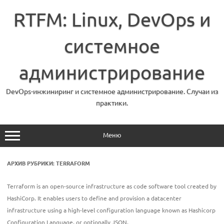
Перейти
к
RTFM: Linux, DevOps и
содержимому
системное
администрирование
DevOps-инжиниринг и системное администрирование. Случаи из
практики.
Меню
АРХИВ РУБРИКИ:
TERRAFORM
Terraform is an open-source infrastructure as code software tool created by
HashiCorp. It enables users to define and provision a datacenter
infrastructure using a high-level configuration language known as Hashicorp
Configuration Language, or optionally JSON.