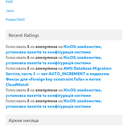
PHP
Java
PowerShell
Recent Ratings
Голосовать
5
из
anonymous
на
NixOS: знайомство,
установка пакетів та конфігурація системи
Голосовать
5
из
anonymous
на
NixOS: знайомство,
установка пакетів та конфігурація системи
Голосовать
5
из
anonymous
на
AWS: Database Migration
Service, часть 2 — нет AUTO_INCREMENT и индексов.
Фиксы для «foreign key constraint fails» и логов
CloudWatch
Голосовать
5
из
anonymous
на
NixOS: знайомство,
установка пакетів та конфігурація системи
Голосовать
5
из
anonymous
на
NixOS: знайомство,
установка пакетів та конфігурація системи
Архив месяца