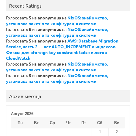
Recent Ratings
Голосовать
5
из
anonymous
на
NixOS: знайомство,
установка пакетів та конфігурація системи
Голосовать
5
из
anonymous
на
NixOS: знайомство,
установка пакетів та конфігурація системи
Голосовать
5
из
anonymous
на
AWS: Database Migration
Service, часть 2 — нет AUTO_INCREMENT и индексов.
Фиксы для «foreign key constraint fails» и логов
CloudWatch
Голосовать
5
из
anonymous
на
NixOS: знайомство,
установка пакетів та конфігурація системи
Голосовать
5
из
anonymous
на
NixOS: знайомство,
установка пакетів та конфігурація системи
Архив месяца
Август 2026
Пн
Вт
Ср
Чт
Пт
Сб
Вс
1
2