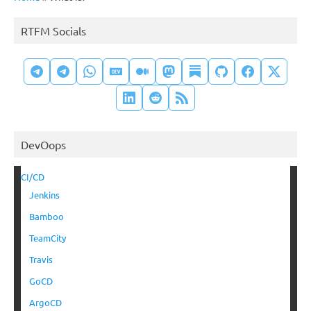
RTFM Socials
DevOops
CI/CD
Jenkins
Bamboo
TeamCity
Travis
GoCD
ArgoCD