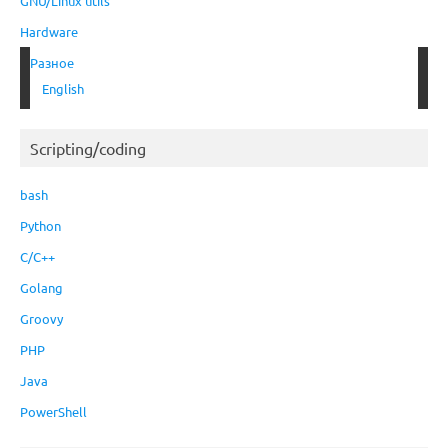
GNU/Linux utils
Hardware
Разное
English
Scripting/coding
bash
Python
C/C++
Golang
Groovy
PHP
Java
PowerShell