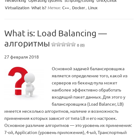
Networking
Operating systems
Scripting/coding
UNIX/Linux
Virtualization
What is?
Метки:
C++
,
Docker
,
Linux
What is: Load Balancing —
алгоритмы
0 (0)
27 февраля 2018
Основной задачей балансировщика
является определение того, какой из
серверов из бекенд-пула может
наиболее эффективно обработать
входящий пакет данных. Для этого у
балансировщика (Load Balancer, LB)
имеется несколько алгоритмов, наличие и возможность
применения которых зависит от типа LB и его настроек.
Основное различие алгоритмов — это уровень их применения:
7-ой, Application (уровень приложения), 4-ый, Транспортный