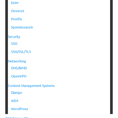
Exim
Dovecot
Postfix
SpamAssassin
Security
SSO
SSH/SSL/TLS
Networking
DNS/BIND
OpenVPN
Content Management Systems
Django
AEM
WordPress