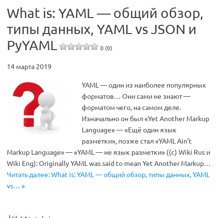
What is: YAML — общий обзор,
типы данных, YAML vs JSON и
PyYAML
0 (0)
14 марта 2019
YAML — один из наиболее популярных
форматов… Они сами не знают —
форматом чего, на самом деле.
Изначально он был «Yet Another Markup
Language» — «Ещё один язык
разметки», позже стал «YAML Ain’t
Markup Language» — «YAML — не язык разметки» ((с) Wiki Rus и
Wiki Eng): Originally YAML was said to mean Yet Another Markup…
Читать далее: What is: YAML — общий обзор, типы данных, YAML
vs… »