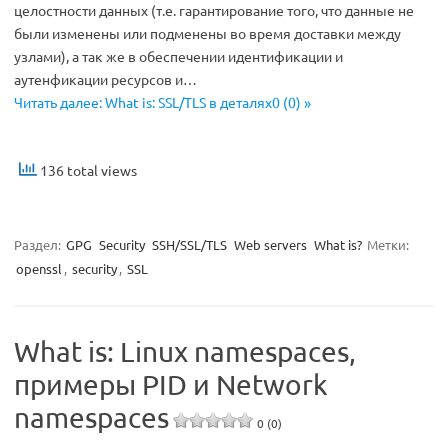
целостности данных (т.е. гарантирование того, что данные не
были изменены или подменены во время доставки между
узлами), а так же в обеспечении идентификации и
аутенфикации ресурсов и…
Читать далее: What is: SSL/TLS в деталях0 (0) »
136 total views
Раздел:
GPG
Security
SSH/SSL/TLS
Web servers
What is?
Метки:
openssl
,
security
,
SSL
What is: Linux namespaces,
примеры PID и Network
namespaces
0 (0)