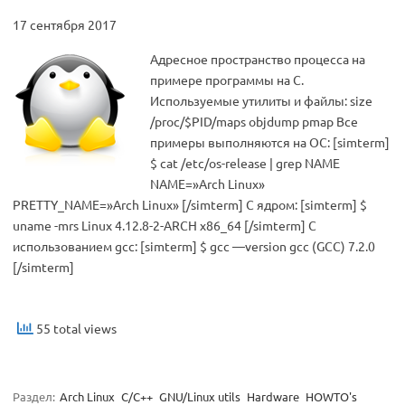
17 сентября 2017
Адресное пространство процесса на
примере программы на C.
Используемые утилиты и файлы: size
/proc/$PID/maps objdump pmap Все
примеры выполняются на ОС: [simterm]
$ cat /etc/os-release | grep NAME
NAME=»Arch Linux»
PRETTY_NAME=»Arch Linux» [/simterm] С ядром: [simterm] $
uname -mrs Linux 4.12.8-2-ARCH x86_64 [/simterm] С
использованием gcc: [simterm] $ gcc —version gcc (GCC) 7.2.0
[/simterm]
55 total views
Раздел:
Arch Linux
C/C++
GNU/Linux utils
Hardware
HOWTO's