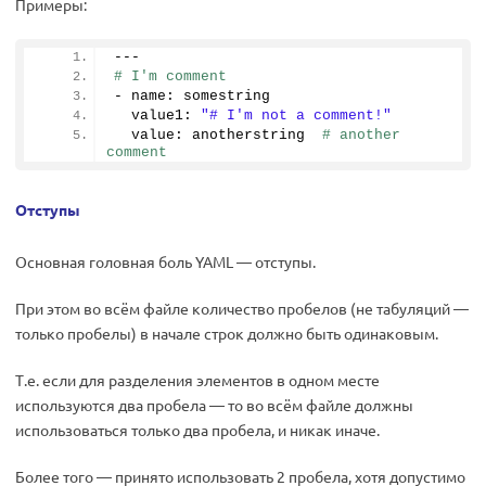
Примеры:
---
# I'm comment
- name: somestring
  value1: 
"# I'm not a comment!"
  value: anotherstring  
# another 
comment
Отступы
Основная головная боль YAML — отступы.
При этом во всём файле количество пробелов (не табуляций —
только пробелы) в начале строк должно быть одинаковым.
Т.е. если для разделения элементов в одном месте
используются два пробела — то во всём файле должны
использоваться только два пробела, и никак иначе.
Более того — принято использовать 2 пробела, хотя допустимо