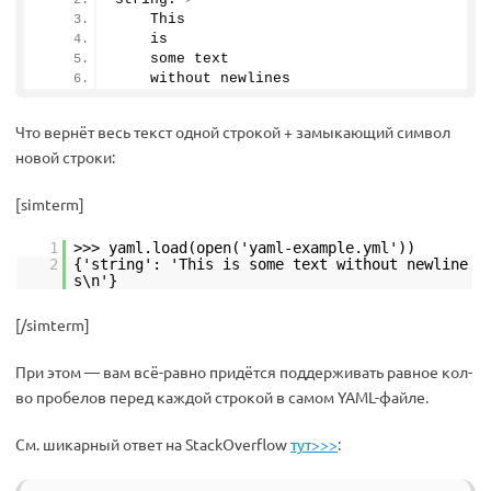
    This
    is
    some text
    without newlines
Что вернёт весь текст одной строкой + замыкающий символ
новой строки:
[simterm]
1
>>> yaml.load(open('yaml-example.yml'))
2
{'string': 'This is some text without newline
s\n'}
[/simterm]
При этом — вам всё-равно придётся поддерживать равное кол-
во пробелов перед каждой строкой в самом YAML-файле.
См. шикарный ответ на StackOverflow
тут>>>
: