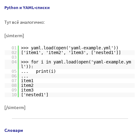
Python и YAML-списки
Тут всё аналогично:
[simterm]
01
>>> yaml.load(open('yaml-example.yml'))
02
['item1', 'item2', 'item3', ['nested1']]
03
04
>>> for i in yaml.load(open('yaml-example.ym
l')):
05
... print(i)
06
...
07
item1
08
item2
09
item3
10
['nested1']
[/simterm]
Словари