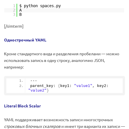
1
$ python spaces.py
2
A
3
B
[/simterm]
Однострочный YAML
Кроме стандартного вида и разделения пробелами — можно
использовать запись в одну строку, аналогично JSON,
например:
---
parent_key: 
{
key1: 
"value1"
, key2: 
"value2"
}
Literal Block Scalar
YAML поддерживает возможность записи многострочных
строковых блочных скаляров
и имеет три варианта их записи —