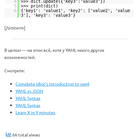
4
>>> dict.update({'key3':'value3'})
5
>>> print(dict)
6
{'key1': 'value1', 'key2': ['value2', 'value
3'], 'key3': 'value3'}
[/simterm]
В целом — на этом всё, хотя у YAML много других
возможностей.
Смотрите:
Complete idiot’s introduction to yaml
YAML vs JSON
YAML Syntax
YAML Syntax
Learn X in Y minutes
66 total views