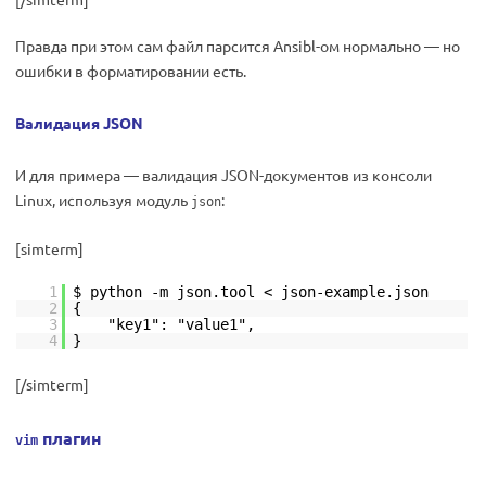
Правда при этом сам файл парсится Ansibl-ом нормально — но
ошибки в форматировании есть.
Валидация JSON
И для примера — валидация JSON-документов из консоли
Linux, используя модуль
:
json
[simterm]
1
$ python -m json.tool < json-example.json
2
{
3
"key1": "value1",
4
}
[/simterm]
плагин
vim