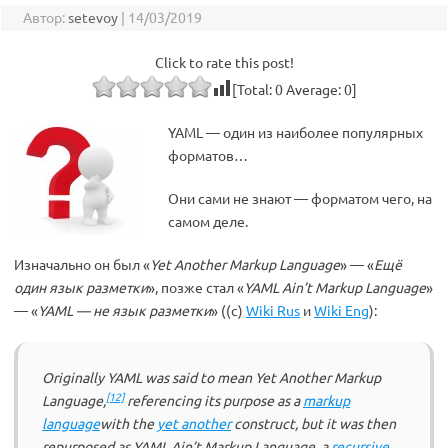
Автор:
setevoy
|
14/03/2019
Click to rate this post!
[Total:
0
Average:
0
]
YAML — один из наиболее популярных
форматов…
Они сами не знают — форматом чего, на
самом деле.
Изначально он был «
Yet Another Markup Language
» — «
Ещё
один язык разметки
», позже стал «
YAML Ain’t Markup Language
»
— «
YAML — не язык разметки
» ((с)
Wiki Rus
и
Wiki Eng
):
Originally YAML was said to mean
Yet Another Markup
[12]
Language
,
referencing its purpose as a
markup
language
with the
yet another
construct, but it was then
repurposed as
YAML Ain’t Markup Language
, a
recursive