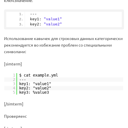
ключ:значение:
---
key1: 
"value1"
key2: 
"value2"
Использование кавычек для строковых данных категорически
рекомендуется во избежание проблем со специальными
символами:
[simterm]
1
$ cat example.yml
2
---
3
key1: "value1"
4
key2: "value2"
5
key3: %value3
[/simterm]
Проверяем: