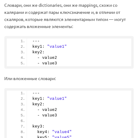
Словари, они же dictionaries, они же mappings, схожи со
калярами и содержат пары ключ:значение и, в отличии от
скаляров, которые являются элементарным типом — могут
содержать вложенные элементы:
---
key1: 
"value1"
key2:
  - value2
  - value3
Или вложенные словари:
---
key1: 
"value1"
key2:
  - value2
  - value3
key3:
  key4: 
"value4"
  key5: 
"value5"