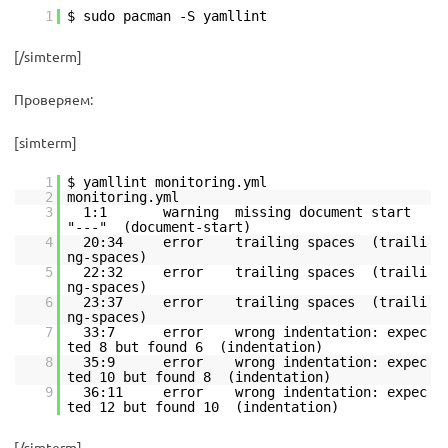
1
$ sudo pacman -S yamllint
[/simterm]
Проверяем:
[simterm]
1
$ yamllint monitoring.yml
2
monitoring.yml
3
1:1 warning missing document start
"---" (document-start)
4
20:34 error trailing spaces (traili
ng-spaces)
5
22:32 error trailing spaces (traili
ng-spaces)
6
23:37 error trailing spaces (traili
ng-spaces)
7
33:7 error wrong indentation: expec
ted 8 but found 6 (indentation)
8
35:9 error wrong indentation: expec
ted 10 but found 8 (indentation)
9
36:11 error wrong indentation: expec
ted 12 but found 10 (indentation)
[/simterm]