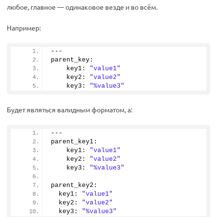
любое, главное — одинаковое везде и во всём.
Например:
---
parent_key:
    key1: 
"value1"
    key2: 
"value2"
    key3: 
"%value3"
Будет являться валидным форматом, а:
---
parent_key1:
    key1: 
"value1"
    key2: 
"value2"
    key3: 
"%value3"
parent_key2:
  key1: 
"value1"
  key2: 
"value2"
  key3: 
"%value3"