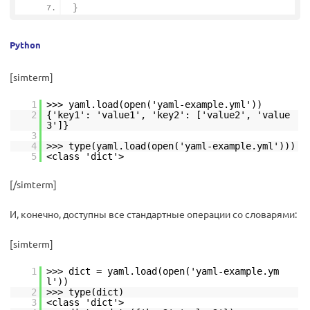
}
Python
[simterm]
1
>>> yaml.load(open('yaml-example.yml'))
2
{'key1': 'value1', 'key2': ['value2', 'value
3']}
3
4
>>> type(yaml.load(open('yaml-example.yml')))
5
<class 'dict'>
[/simterm]
И, конечно, доступны все стандартные операции со словарями:
[simterm]
1
>>> dict = yaml.load(open('yaml-example.ym
l'))
2
>>> type(dict)
3
<class 'dict'>