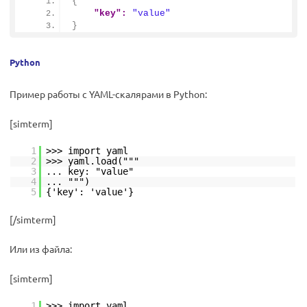
{
"key":
"value"
}
Python
Пример работы с YAML-скалярами в Python:
[simterm]
1
>>> import yaml
2
>>> yaml.load("""
3
... key: "value"
4
... """)
5
{'key': 'value'}
[/simterm]
Или из файла:
[simterm]
1
>>> import yaml