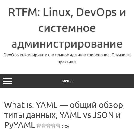
Перейти
к
RTFM: Linux, DevOps и
содержимому
системное
администрирование
DevOps-инжиниринг и системное администрирование. Случаи из
практики.
Меню
What is: YAML — общий обзор,
типы данных, YAML vs JSON и
PyYAML
0 (0)