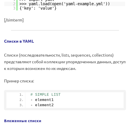
2
>>> yaml.load(open('yaml-example.yml'))
3
{'key': 'value'}
[/simterm]
Списки в YAML
Списки (последовательности, lists, sequences, collections)
представляют собой коллекции упорядоченных данных, доступ
к которым возможен по их индексам.
Пример списка:
# SIMPLE LIST
- element1
- element2
Вложенные списки