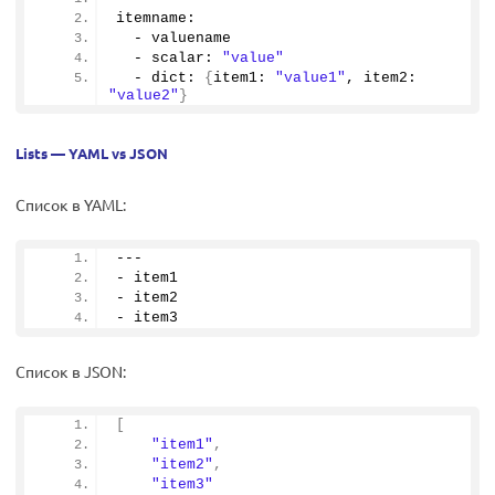
itemname:
  - valuename
  - scalar: 
"value"
  - dict: 
{
item1: 
"value1"
, item2: 
"value2"
}
Lists — YAML vs JSON
Список в YAML:
---
- item1
- item2
- item3
Список в JSON:
[
"item1"
,
"item2"
,
"item3"