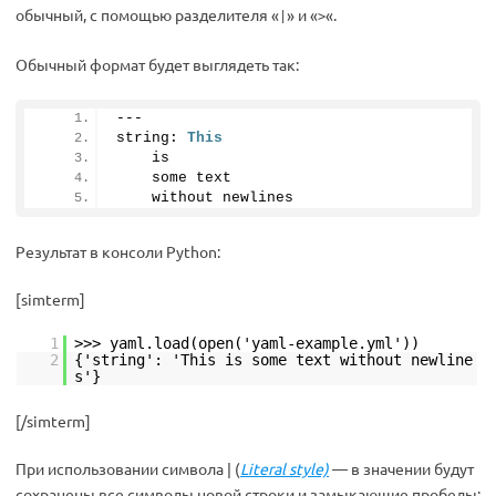
обычный, с помощью разделителя «
» и «
«.
|
>
Обычный формат будет выглядеть так:
---
string: 
This
    is
    some text
    without newlines
Результат в консоли Python:
[simterm]
1
>>> yaml.load(open('yaml-example.yml'))
2
{'string': 'This is some text without newline
s'}
[/simterm]
При использовании символа | (
Literal style)
— в значении будут
сохранены все символы новой строки и замыкающие пробелы: