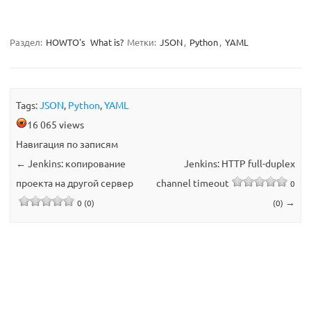
Раздел:
HOWTO's
What is?
Метки:
JSON
,
Python
,
YAML
Tags:
JSON
,
Python
,
YAML
16 065 views
Навигация по записям
←
Jenkins: копирование
Jenkins: HTTP full-duplex
проекта на другой сервер
channel timeout
0
→
0 (0)
(0)