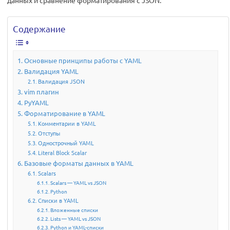
данных и сравнение форматирования с JSON.
Содержание
Основные принципы работы с YAML
Валидация YAML
Валидация JSON
vim плагин
PyYAML
Форматирование в YAML
Комментарии в YAML
Отступы
Однострочный YAML
Literal Block Scalar
Базовые форматы данных в YAML
Scalars
Scalars — YAML vs JSON
Python
Списки в YAML
Вложенные списки
Lists — YAML vs JSON
Python и YAML-списки