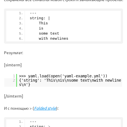
---
string: |
    This
    is
    some text
    with newlines
Результат:
[simterm]
1
>>> yaml.load(open('yaml-example.yml'))
2
{'string': 'This\nis\nsome text\nwith newline
s\n'}
[/simterm]
И с помощью > (
Folded style
):
---
string: 
>