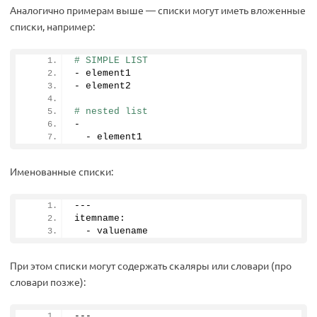
Аналогично примерам выше — списки могут иметь вложенные
списки, например:
# SIMPLE LIST
- element1
- element2
# nested list
-
  - element1
Именованные списки:
---
itemname:
  - valuename
При этом списки могут содержать скаляры или словари (про
словари позже):
---