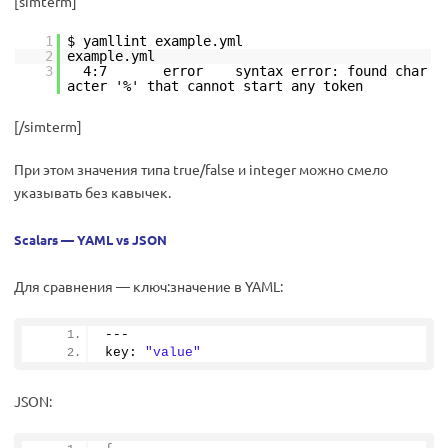
[simterm]
1
$ yamllint example.yml
2
example.yml
3
4:7 error syntax error: found char
acter '%' that cannot start any token
[/simterm]
При этом значения типа true/false и integer можно смело
указывать без кавычек.
Scalars — YAML vs JSON
Для сравнения — ключ:значение в YAML:
---
key: 
"value"
JSON: