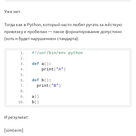
Уже нет.
Тогда как в Python, который часто любят ругать за жёсткую
привязку к пробелам — такое форматирование допустимо
(хоть и будет нарушением стандарта):
#!/usr/bin/env python
def
a
()
:
print
(
"A"
)
def
b
()
:
print
(
"B"
)
a
()
b
()
И результат:
[simterm]