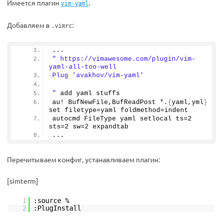
Имеется плагин
.
vim-yaml
Добавляем в
:
.vimrc
...
" https://vimawesome.com/plugin/vim-
yaml-all-too-well
Plug 'avakhov/vim-yaml'
"
 add yaml stuffs
au! BufNewFile,BufReadPost *.
{
yaml,yml
}
set filetype=yaml foldmethod=indent
autocmd FileType yaml setlocal ts=
2
sts=
2
 sw=
2
 expandtab
...
Перечитываем конфиг, устанавливаем плагин:
[simterm]
1
:source %
2
:PlugInstall