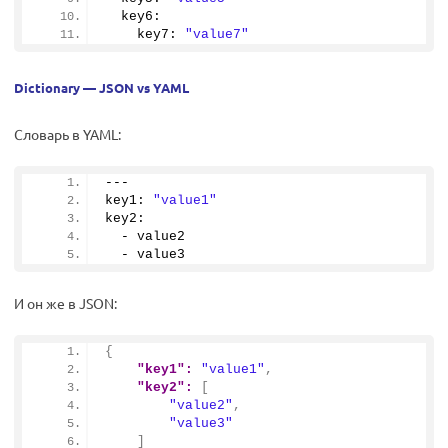
  key6:
    key7: 
"value7"
Dictionary — JSON vs YAML
Словарь в YAML:
---
key1: 
"value1"
key2:
  - value2
  - value3
И он же в JSON:
{
"key1":
"value1"
,
"key2":
[
"value2"
,
"value3"
]