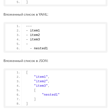
]
Вложенный список в YAML:
---
- item1
- item2
- item3
-
  - nested1
Вложенный список в JSON:
[
"item1"
,
"item2"
,
"item3"
,
[
"nested1"
]
]