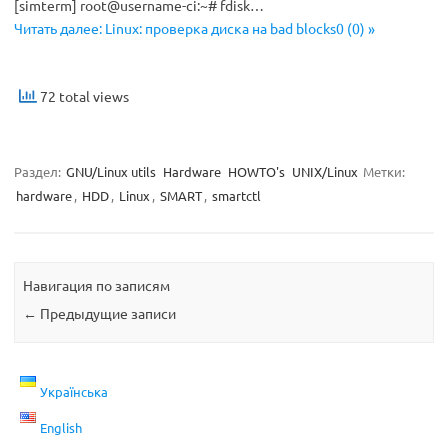
[simterm] root@username-ci:~# fdisk…
Читать далее: Linux: проверка диска на bad blocks0 (0) »
72 total views
Раздел:
GNU/Linux utils
Hardware
HOWTO's
UNIX/Linux
Метки:
hardware
,
HDD
,
Linux
,
SMART
,
smartctl
Навигация по записям
←
Предыдущие записи
Українська
English