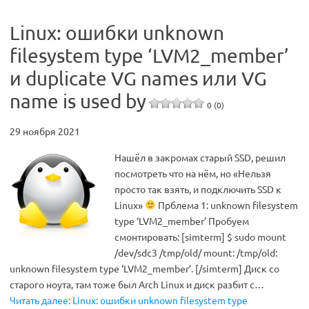
Linux: ошибки unknown
filesystem type ‘LVM2_member’
и duplicate VG names или VG
name is used by
0 (0)
29 ноября 2021
Нашёл в закромах старый SSD, решил
посмотреть что на нём, но «Нельзя
просто так взять, и подключить SSD к
Linux»
Прблема 1: unknown filesystem
type ‘LVM2_member’ Пробуем
смонтировать: [simterm] $ sudo mount
/dev/sdc3 /tmp/old/ mount: /tmp/old:
unknown filesystem type ‘LVM2_member’. [/simterm] Диск со
старого ноута, там тоже был Arch Linux и диск разбит с…
Читать далее: Linux: ошибки unknown filesystem type