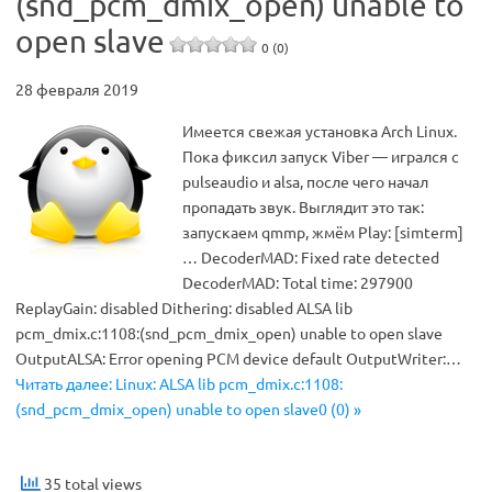
(snd_pcm_dmix_open) unable to
open slave
0 (0)
28 февраля 2019
Имеется свежая установка Arch Linux.
Пока фиксил запуск Viber — игрался с
pulseaudio и alsa, после чего начал
пропадать звук. Выглядит это так:
запускаем qmmp, жмём Play: [simterm]
… DecoderMAD: Fixed rate detected
DecoderMAD: Total time: 297900
ReplayGain: disabled Dithering: disabled ALSA lib
pcm_dmix.c:1108:(snd_pcm_dmix_open) unable to open slave
OutputALSA: Error opening PCM device default OutputWriter:…
Читать далее: Linux: ALSA lib pcm_dmix.c:1108:
(snd_pcm_dmix_open) unable to open slave0 (0) »
35 total views