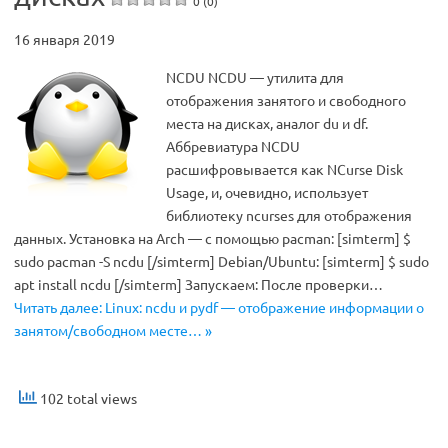
0 (0)
16 января 2019
NCDU NCDU — утилита для
отображения занятого и свободного
места на дисках, аналог du и df.
Аббревиатура NCDU
расшифровывается как NCurse Disk
Usage, и, очевидно, использует
библиотеку ncurses для отображения
данных. Установка на Arch — с помощью pacman: [simterm] $
sudo pacman -S ncdu [/simterm] Debian/Ubuntu: [simterm] $ sudo
apt install ncdu [/simterm] Запускаем: После проверки…
Читать далее: Linux: ncdu и pydf — отображение информации о
занятом/свободном месте… »
102 total views