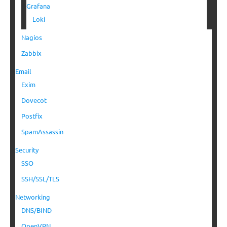
Grafana
Loki
Nagios
Zabbix
Email
Exim
Dovecot
Postfix
SpamAssassin
Security
SSO
SSH/SSL/TLS
Networking
DNS/BIND
OpenVPN