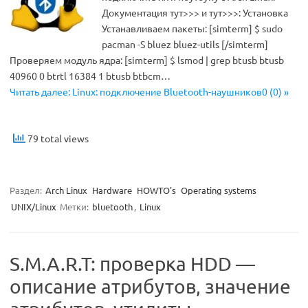
Документация тут>>> и тут>>>: Установка
Устанавливаем пакеты: [simterm] $ sudo
pacman -S bluez bluez-utils [/simterm]
Проверяем модуль ядра: [simterm] $ lsmod | grep btusb btusb
40960 0 btrtl 16384 1 btusb btbcm…
Читать далее: Linux: подключение Bluetooth-наушников0 (0) »
79 total views
Раздел:
Arch Linux
Hardware
HOWTO's
Operating systems
UNIX/Linux
Метки:
bluetooth
,
Linux
S.M.A.R.T: проверка HDD —
описание атрибутов, значение