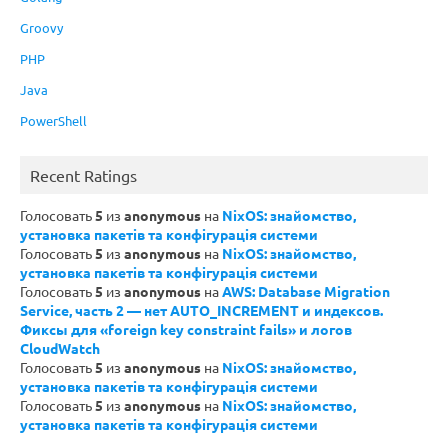
Groovy
PHP
Java
PowerShell
Recent Ratings
Голосовать
5
из
anonymous
на
NixOS: знайомство,
установка пакетів та конфігурація системи
Голосовать
5
из
anonymous
на
NixOS: знайомство,
установка пакетів та конфігурація системи
Голосовать
5
из
anonymous
на
AWS: Database Migration
Service, часть 2 — нет AUTO_INCREMENT и индексов.
Фиксы для «foreign key constraint fails» и логов
CloudWatch
Голосовать
5
из
anonymous
на
NixOS: знайомство,
установка пакетів та конфігурація системи
Голосовать
5
из
anonymous
на
NixOS: знайомство,
установка пакетів та конфігурація системи