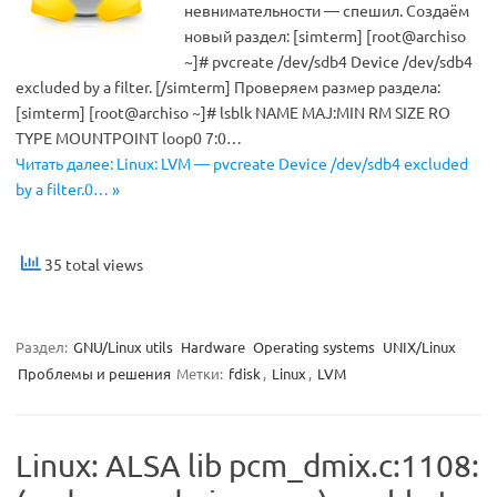
невнимательности — спешил. Создаём
новый раздел: [simterm] [root@archiso
~]# pvcreate /dev/sdb4 Device /dev/sdb4
excluded by a filter. [/simterm] Проверяем размер раздела:
[simterm] [root@archiso ~]# lsblk NAME MAJ:MIN RM SIZE RO
TYPE MOUNTPOINT loop0 7:0…
Читать далее: Linux: LVM — pvcreate Device /dev/sdb4 excluded
by a filter.0… »
35 total views
Раздел:
GNU/Linux utils
Hardware
Operating systems
UNIX/Linux
Проблемы и решения
Метки:
fdisk
,
Linux
,
LVM
Linux: ALSA lib pcm_dmix.c:1108: