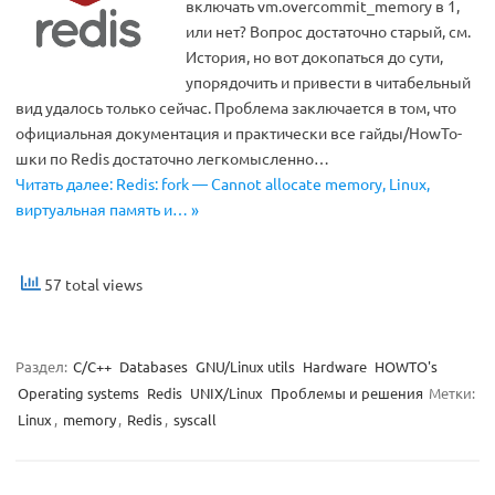
включать vm.overcommit_memory в 1,
или нет? Вопрос достаточно старый, см.
История, но вот докопаться до сути,
упорядочить и привести в читабельный
вид удалось только сейчас. Проблема заключается в том, что
официальная документация и практически все гайды/HowTo-
шки по Redis достаточно легкомысленно…
Читать далее: Redis: fork — Cannot allocate memory, Linux,
виртуальная память и… »
57 total views
Раздел:
C/C++
Databases
GNU/Linux utils
Hardware
HOWTO's
Operating systems
Redis
UNIX/Linux
Проблемы и решения
Метки:
Linux
,
memory
,
Redis
,
syscall