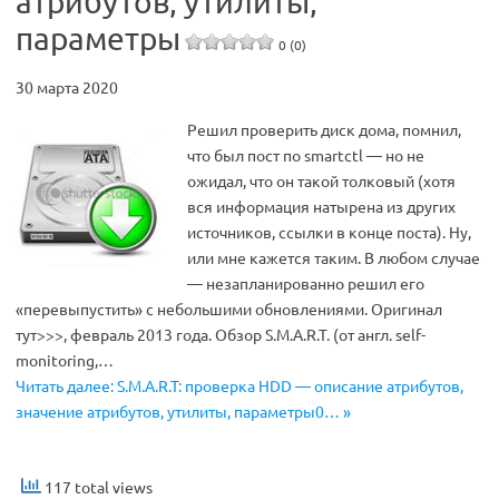
атрибутов, утилиты,
параметры
0 (0)
30 марта 2020
Решил проверить диск дома, помнил,
что был пост по smartctl — но не
ожидал, что он такой толковый (хотя
вся информация натырена из других
источников, ссылки в конце поста). Ну,
или мне кажется таким. В любом случае
— незапланированно решил его
«перевыпустить» с небольшими обновлениями. Оригинал
тут>>>, февраль 2013 года. Обзор S.M.A.R.T. (от англ. self-
monitoring,…
Читать далее: S.M.A.R.T: проверка HDD — описание атрибутов,
значение атрибутов, утилиты, параметры0… »
117 total views