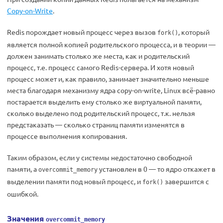
Copy-on-Write
.
Redis порождает новый процесс через вызов
, который
fork()
является полной копией родительского процесса, и в теории —
должен занимать столько же места, как и родительский
процесс, т.е. процесс самого Redis-сервера. И хотя новый
процесс может и, как правило, занимает значительно меньше
места благодаря механизму ядра copy-on-write, Linux всё-равно
постарается выделить ему столько же виртуальной памяти,
сколько выделено под родительский процесс, т.к. нельзя
предстаказать — сколько страниц памяти изменятся в
процессе выполнения копирования.
Таким образом, если у системы недостаточно свободной
памяти, а
установлен в 0 — то ядро откажет в
overcommit_memory
выделении памяти под новый процесс, и
завершится с
fork()
ошибкой.
Значения
overcommit_memory