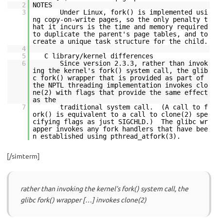
2
NOTES
3
Under Linux, fork() is implemented usi
ng copy-on-write pages, so the only penalty t
hat it incurs is the time and memory required
to duplicate the parent's page tables, and to
create a unique task structure for the child.
4
5
C library/kernel differences
6
Since version 2.3.3, rather than invok
ing the kernel's fork() system call, the glib
c fork() wrapper that is provided as part of
the NPTL threading implementation invokes clo
ne(2) with flags that provide the same effect
as the
7
traditional system call. (A call to f
ork() is equivalent to a call to clone(2) spe
cifying flags as just SIGCHLD.) The glibc wr
apper invokes any fork handlers that have bee
n established using pthread_atfork(3).
[/simterm]
rather than invoking the kernel’s fork() system call, the
glibc fork() wrapper […] invokes clone(2)