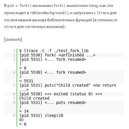
В
вызываем
аналогично тому, как это
pid = fork()
fork()
происходит в
, и запускаем с
для
rdbSaveBackground()
ltrace
отслеживания вызова библиотечных функций (в отличии от
для системных вызовов):
strace
[simterm]
1
$ ltrace -C -f ./test_fork_lib
2
[pid 5530] fork( <unfinished ...>
3
[pid 5531] <... fork resumed>
= 0
4
[pid 5530] <... fork resumed>
= 5531
5
[pid 5531] puts("Child created" <no return
...>
6
[pid 5530] +++ exited (status 0) +++
7
Child created
8
[pid 5531] <... puts resumed>
= 14
9
[pid 5531] sleep(10
= 0