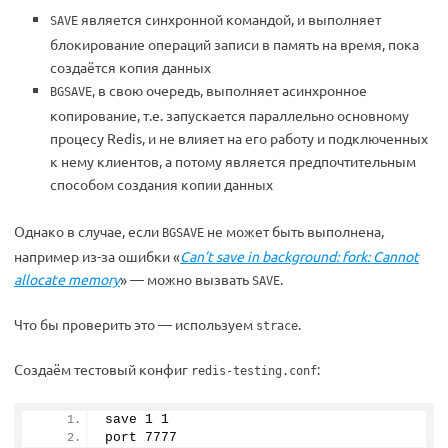
является синхронной командой, и выполняет
SAVE
блокирование операций записи в память на время, пока
создаётся копия данных
, в свою очередь, выполняет асинхронное
BGSAVE
копирование, т.е. запускается параллельно основному
процесу Redis, и не влияет на его работу и подключенных
к нему клиентов, а потому является предпочтительным
способом создания копии данных
Однако в случае, если
не может быть выполнена,
BGSAVE
например из-за ошибки «
Can’t save in background: fork: Cannot
allocate memory
» — можно вызвать
.
SAVE
Что бы проверить это — используем
.
strace
Создаём тестовый конфиг
:
redis-testing.conf
save 
1
1
port 
7777