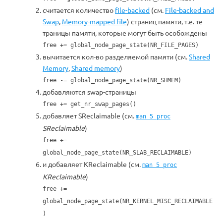
считается количество
file-backed
(см.
File-backed and
Swap
,
Memory-mapped file
) страниц памяти, т.е. те
траницы памяти, которые могут быть особождены
free += global_node_page_state(NR_FILE_PAGES)
вычитается кол-во разделяемой памяти (см.
Shared
Memory
,
Shared memory
)
free -= global_node_page_state(NR_SHMEM)
добавляются swap-страницы
free += get_nr_swap_pages()
добавляет SReclaimable (см.
man 5 proc
SReclaimable
)
free +=
global_node_page_state(NR_SLAB_RECLAIMABLE)
и добавляет KReclaimable (см.
man 5 proc
KReclaimable
)
free +=
global_node_page_state(NR_KERNEL_MISC_RECLAIMABLE
)