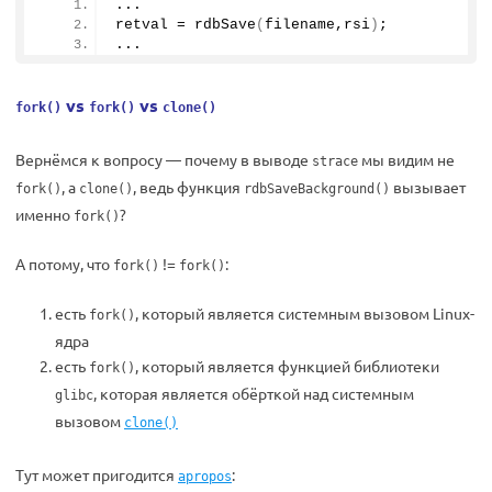
...
retval = 
rdbSave
(
filename,rsi
)
;
...
vs
vs
fork()
fork()
clone()
Вернёмся к вопросу — почему в выводе
мы видим не
strace
, а
, ведь функция
вызывает
fork()
clone()
rdbSaveBackground()
именно
?
fork()
А потому, что
!=
:
fork()
fork()
есть
, который является системным вызовом Linux-
fork()
ядра
есть
, который является функцией библиотеки
fork()
, которая является обёрткой над системным
glibc
вызовом
clone()
Тут может пригодится
:
apropos