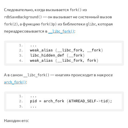
Следовательно, когда вызывается
из
fork()
— он вызывает не системный вызов
rdbSaveBackground()
, а функцию
из библиотеки
, которая
fork(2)
fork(3p)
glibc
переадресовывается в
:
__libc_fork()
...
weak_alias
(
__libc_fork, __fork
)
libc_hidden_def
(
__fork
)
weak_alias
(
__libc_fork, fork
)
А в самом
— «магия» происходит в макросе
__libc_fork()
:
arch_fork()
...
pid = 
arch_fork
(
&THREAD_SELF-
>
tid
)
;
...
Находим его: