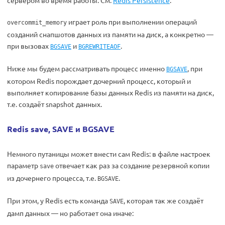
сервером во время работы. См.
Redis Persistence
.
играет роль при выполнении операций
overcommit_memory
созданий снапшотов данных из памяти на диск, а конкретно —
при вызовах
и
.
BGSAVE
BGREWRITEAOF
Ниже мы будем рассматривать процесс именно
, при
BGSAVE
котором Redis порождает дочерний процесс, который и
выполняет копирование базы данных Redis из памяти на диск,
т.е. создаёт snapshot данных.
Redis save, SAVE и BGSAVE
Немного путаницы может внести сам Redis: в файле настроек
параметр
отвечает как раз за создание резервной копии
save
из дочернего процесса, т.е.
.
BGSAVE
При этом, у Redis есть команда
, которая так же создаёт
SAVE
дамп данных — но работает она иначе: