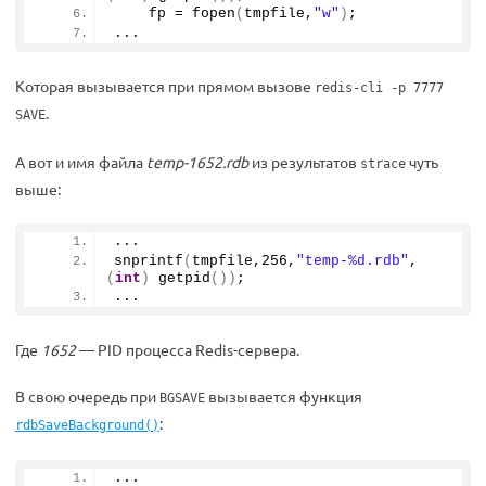
    fp = 
fopen
(
tmpfile,
"w"
)
;
...
Которая вызывается при прямом вызове
redis-cli -p 7777
.
SAVE
А вот и имя файла
temp-1652.rdb
из результатов
чуть
strace
выше:
...
snprintf
(
tmpfile,256,
"temp-%d.rdb"
, 
(
int
)
getpid
())
;
...
Где
1652
— PID процесса Redis-сервера.
В свою очередь при
вызывается функция
BGSAVE
:
rdbSaveBackground()
...