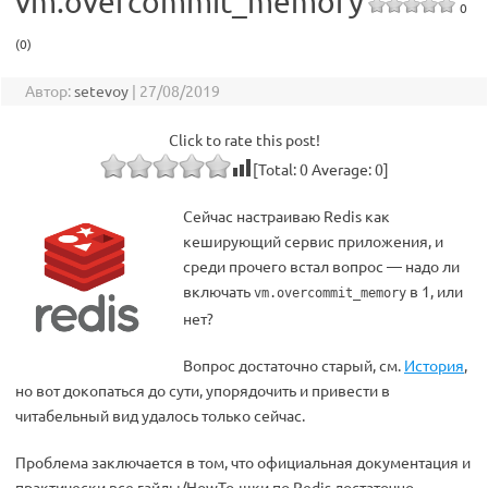
vm.overcommit_memory
0
(0)
Автор:
setevoy
|
27/08/2019
Click to rate this post!
[Total:
0
Average:
0
]
Cейчас настраиваю Redis как
кеширующий сервис приложения, и
среди прочего встал вопрос — надо ли
включать
в 1, или
vm.overcommit_memory
нет?
Вопрос достаточно старый, см.
История
,
но вот докопаться до сути, упорядочить и привести в
читабельный вид удалось только сейчас.
Проблема заключается в том, что официальная документация и
практически все гайды/HowTo-шки по Redis достаточно