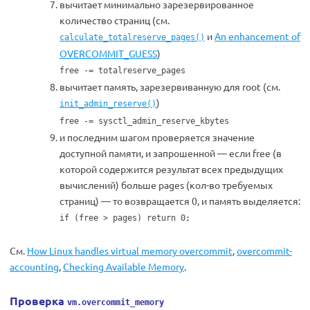
вычитает минимально зарезервированное
количество страниц (см.
и
An enhancement of
calculate_totalreserve_pages()
OVERCOMMIT_GUESS
)
free -= totalreserve_pages
вычитает память, зарезервиванную для root (см.
)
init_admin_reserve()
free -= sysctl_admin_reserve_kbytes
и последним шагом проверяется значение
доступной памяти, и запрошенной — если free (в
которой содержится результат всех предыдущих
вычислений) больше pages (кол-во требуемых
страниц) — то возвращается 0, и память выделяется:
if (free > pages) return 0;
См.
How Linux handles virtual memory overcommit
,
overcommit-
accounting
,
Checking Available Memory
.
Проверка
vm.overcommit_memory