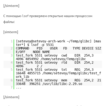
[/simterm]
С помощью
проверяем открытые нашим процессом
lsof
файлы:
[simterm]
1
[setevoy@setevoy-arch-work ~/Temp/glibc] [mas
ter*] $ lsof -p 5531
2
COMMAND PID USER FD TYPE DEVICE SIZ
E/OFF NODE NAME
3
test_fork 5531 setevoy cwd DIR 254,3
4096 4854992 /home/setevoy/Temp/glibc
4
test_fork 5531 setevoy rtd DIR 254,2
4096 2 /
5
test_fork 5531 setevoy txt REG 254,3
16648 4855715 /home/setevoy/Temp/glibc/test_f
ork_lib
6
test_fork 5531 setevoy mem REG 254,2 21
33648 396251 /usr/lib/libc-2.29.so
7
...
[/simterm]