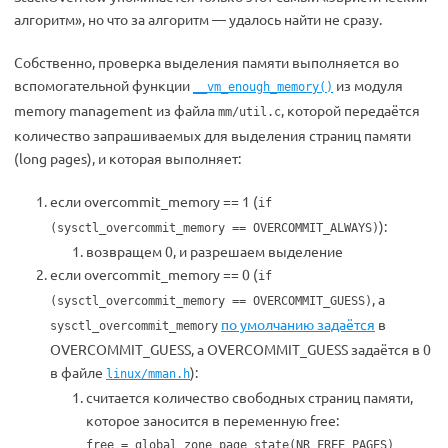
алгоритм», но что за алгоритм — удалось найти не сразу.
Собственно, проверка выделения памяти выполняется во
вспомогательной функции
из модуля
__vm_enough_memory()
memory management из файла
, которой передаётся
mm/util.c
количество запрашиваемых для выделения страниц памяти
(long pages), и которая выполняет:
если overcommit_memory == 1 (
if
):
(sysctl_overcommit_memory == OVERCOMMIT_ALWAYS)
возвращем 0, и разрешаем выделение
если overcommit_memory == 0 (
if
, а
(sysctl_overcommit_memory == OVERCOMMIT_GUESS)
по умолчанию задаётся
в
sysctl_overcommit_memory
OVERCOMMIT_GUESS, а OVERCOMMIT_GUESS задаётся в 0
в файле
):
linux/mman.h
считается количество свободных страниц памяти,
которое заносится в переменную free:
free = global_zone_page_state(NR_FREE_PAGES)