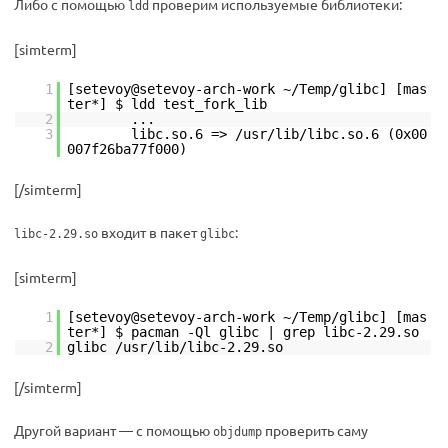
Либо с помощью
проверим используемые библиотеки:
ldd
[simterm]
1
[setevoy@setevoy-arch-work ~/Temp/glibc] [mas
ter*] $ ldd test_fork_lib
2
...
3
libc.so.6 => /usr/lib/libc.so.6 (0x00
007f26ba77f000)
[/simterm]
входит в пакет
:
libc-2.29.so
glibc
[simterm]
1
[setevoy@setevoy-arch-work ~/Temp/glibc] [mas
ter*] $ pacman -Ql glibc | grep libc-2.29.so
2
glibc /usr/lib/libc-2.29.so
[/simterm]
Другой вариант — с помощью
проверить саму
objdump