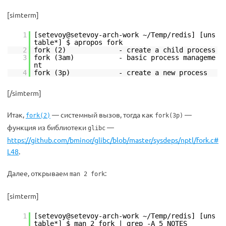
[simterm]
1
[setevoy@setevoy-arch-work ~/Temp/redis] [uns
table*] $ apropos fork
2
fork (2) - create a child process
3
fork (3am) - basic process manageme
nt
4
fork (3p) - create a new process
[/simterm]
Итак,
— системный вызов, тогда как
—
fork(2)
fork(3p)
функция из библиотеки
—
glibc
https://github.com/bminor/glibc/blob/master/sysdeps/nptl/fork.c#
L48
.
Далее, открываем
:
man 2 fork
[simterm]
1
[setevoy@setevoy-arch-work ~/Temp/redis] [uns
table*] $ man 2 fork | grep -A 5 NOTES