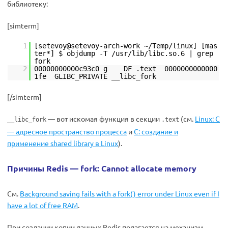
библиотеку:
[simterm]
1
[setevoy@setevoy-arch-work ~/Temp/linux] [mas
ter*] $ objdump -T /usr/lib/libc.so.6 | grep
fork
2
00000000000c93c0 g DF .text 0000000000000
1fe GLIBC_PRIVATE __libc_fork
[/simterm]
— вот искомая функция в секции
(см.
Linux: C
__libc_fork
.text
— адресное пространство процесса
и
C: создание и
применение shared library в Linux
).
Причины Redis — fork: Cannot allocate memory
См.
Background saving fails with a fork() error under Linux even if I
have a lot of free RAM
.
При создании копии данных Redis полагается на механизм