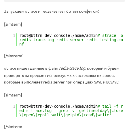
Запускаем
и
с этим конфигом:
strace
redis-server
[simterm]
1
root@bttrm-dev-console:/home/admin
# strace -o
redis-trace.log redis-server redis-testing.co
nf
[/simterm]
пишет данные в файл
redis-trace.log
, который и будем
strace
проверять на предмет используемых системных вызовов,
которые выполняет redis-server при операциях
и
:
SAVE
BGSAVE
[simterm]
1
root@bttrm-dev-console:/home/admin
# tail -f r
edis-trace.log | grep -v 'gettimeofday\|close
\|open\|epoll_wait\|getpid\|read\|write'
[/simterm]