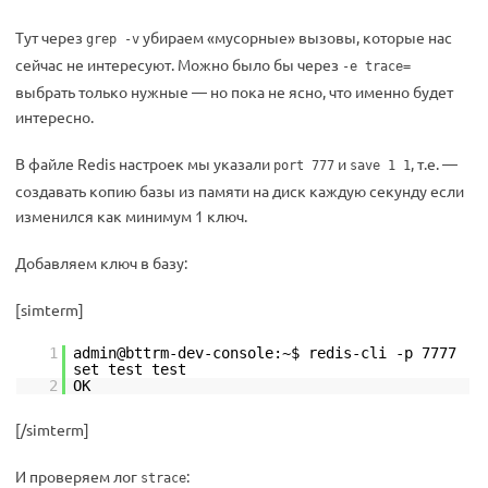
Тут через
убираем «мусорные» вызовы, которые нас
grep -v
сейчас не интересуют. Можно было бы через
-e trace=
выбрать только нужные — но пока не ясно, что именно будет
интересно.
В файле Redis настроек мы указали
и
, т.е. —
port 777
save 1 1
создавать копию базы из памяти на диск каждую секунду если
изменился как минимум 1 ключ.
Добавляем ключ в базу:
[simterm]
1
admin@bttrm-dev-console:~$ redis-cli -p 7777
set test test
2
OK
[/simterm]
И проверяем лог
:
strace