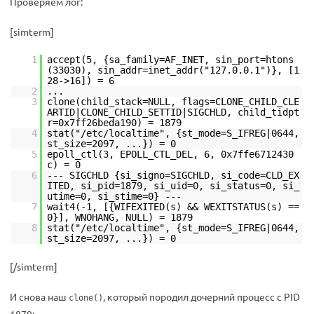
Проверяем лог:
[simterm]
1
accept(5, {sa_family=AF_INET, sin_port=htons
(33030), sin_addr=inet_addr("127.0.0.1")}, [1
28->16]) = 6
2
...
3
clone(child_stack=NULL, flags=CLONE_CHILD_CLE
ARTID|CLONE_CHILD_SETTID|SIGCHLD, child_tidpt
r=0x7ff26beda190) = 1879
4
stat("/etc/localtime", {st_mode=S_IFREG|0644,
st_size=2097, ...}) = 0
5
epoll_ctl(3, EPOLL_CTL_DEL, 6, 0x7ffe6712430
c) = 0
6
--- SIGCHLD {si_signo=SIGCHLD, si_code=CLD_EX
ITED, si_pid=1879, si_uid=0, si_status=0, si_
utime=0, si_stime=0} ---
7
wait4(-1, [{WIFEXITED(s) && WEXITSTATUS(s) ==
0}], WNOHANG, NULL) = 1879
8
stat("/etc/localtime", {st_mode=S_IFREG|0644,
st_size=2097, ...}) = 0
[/simterm]
И снова наш
, который породил дочерний процесс с PID
clone()