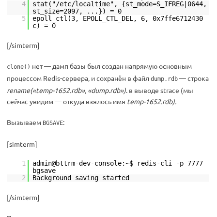
4
stat("/etc/localtime", {st_mode=S_IFREG|0644,
st_size=2097, ...}) = 0
5
epoll_ctl(3, EPOLL_CTL_DEL, 6, 0x7ffe6712430
c) = 0
[/simterm]
нет — дамп базы был создан напрямую основным
clone()
процессом Redis-сервера, и сохранён в файл
— строка
dump.rdb
rename(«temp-1652.rdb», «dump.rdb»)
. в выводе strace (мы
сейчас увидим — откуда взялось имя
temp-1652.rdb).
Вызываем
:
BGSAVE
[simterm]
1
admin@bttrm-dev-console:~$ redis-cli -p 7777
bgsave
2
Background saving started
[/simterm]