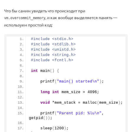
Что бы самим увидеть что происходит при
, и как вообще выделяется память —
vm.overcommit_memory
используем простой код:
#include <stdio.h>
#include <stdlib.h>
#include <unistd.h>
#include <string.h>
#include <fcntl.h>
int
main
()
{
printf
(
"main() started\n"
)
;
long
int
 mem_size = 4096;
void
 *mem_stack = 
malloc
(
mem_size
)
;
printf
(
"Parent pid: %lu\n"
, 
getpid
())
;
sleep
(
1200
)
;