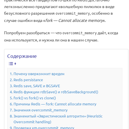
легкомысленно предлагают «волшебную пилюлю» в виде
безусловного разрешения
, особенно в
overcommit_memory
случае ошибки вида «
fork — Cannot allocate memory
«.
Попробуем разобраться — что
даёт, когда
overcommit_memory
она используется, и нужна ли она в нашем случае.
Содержание
Почему оверкоммит вреден
Redis persistance
Redis save, SAVE и BGSAVE
Redis функции rdbSave() и rdbSaveBackground()
fork() vs fork() vs clone()
Причины Redis — fork: Cannot allocate memory
Значения overcommit_memory
Знаменитый «Эвристический алгоритм» (Heuristic
Overcommit handling)
Проверка vm.overcommit_memory