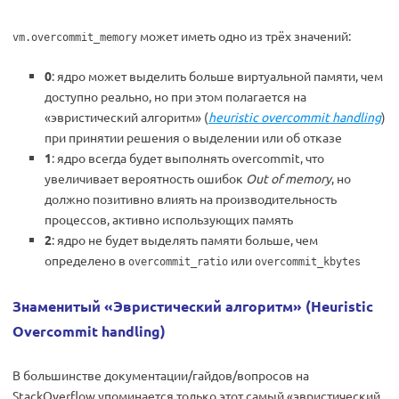
может иметь одно из трёх значений:
vm.overcommit_memory
0
: ядро может выделить больше виртуальной памяти, чем
доступно реально, но при этом полагается на
«эвристический алгоритм» (
heuristic overcommit handling
)
при принятии решения о выделении или об отказе
1
: ядро всегда будет выполнять overcommit, что
увеличивает вероятность ошибок
Out of memory
, но
должно позитивно влиять на производительность
процессов, активно использующих память
2
: ядро не будет выделять памяти больше, чем
определено в
или
overcommit_ratio
overcommit_kbytes
Знаменитый «Эвристический алгоритм» (Heuristic
Overcommit handling)
В большинстве документации/гайдов/вопросов на
StackOverflow упоминается только этот самый «эвристический