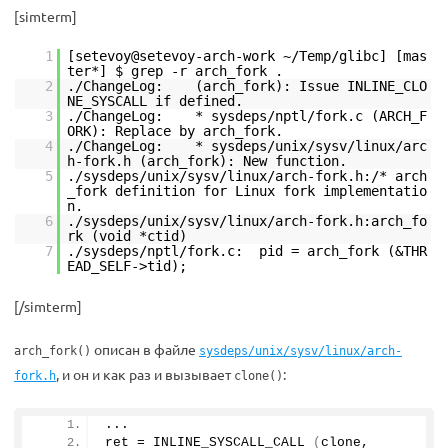
[simterm]
1
[setevoy@setevoy-arch-work ~/Temp/glibc] [mas
ter*] $ grep -r arch_fork .
2
./ChangeLog: (arch_fork): Issue INLINE_CLO
NE_SYSCALL if defined.
3
./ChangeLog: * sysdeps/nptl/fork.c (ARCH_F
ORK): Replace by arch_fork.
4
./ChangeLog: * sysdeps/unix/sysv/linux/arc
h-fork.h (arch_fork): New function.
5
./sysdeps/unix/sysv/linux/arch-fork.h:/* arch
_fork definition for Linux fork implementatio
n.
6
./sysdeps/unix/sysv/linux/arch-fork.h:arch_fo
rk (void *ctid)
7
./sysdeps/nptl/fork.c: pid = arch_fork (&THR
EAD_SELF->tid);
[/simterm]
описан в файле
arch_fork()
sysdeps/unix/sysv/linux/arch-
, и он и как раз и вызывает
:
fork.h
clone()
...
ret = 
INLINE_SYSCALL_CALL
(
clone, 