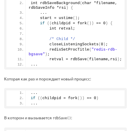
int 
rdbSaveBackground
(
char *filename, 
rdbSaveInfo *rsi
)
{
    ...
    start = 
ustime
()
;
if
((
childpid = 
fork
())
 == 
0
)
{
        int retval;
/* Child */
closeListeningSockets
(
0
)
;
redisSetProcTitle
(
"redis-rdb-
bgsave"
)
;
        retval = 
rdbSave
(
filename,rsi
)
;
...
Которая как раз и порождает новый процесс:
...
if
((
childpid = 
fork
())
 == 
0
)
...
В котором и вызывается
:
rdbSave()