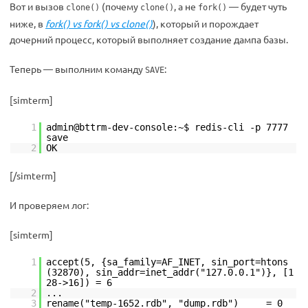
Вот и вызов
(почему
, а не
— будет чуть
clone()
clone()
fork()
ниже, в
fork() vs fork() vs clone()
), который и порождает
дочерний процесс, который выполняет создание дампа базы.
Теперь — выполним команду
:
SAVE
[simterm]
1
admin@bttrm-dev-console:~$ redis-cli -p 7777
save
2
OK
[/simterm]
И проверяем лог:
[simterm]
1
accept(5, {sa_family=AF_INET, sin_port=htons
(32870), sin_addr=inet_addr("127.0.0.1")}, [1
28->16]) = 6
2
...
3
rename("temp-1652.rdb", "dump.rdb") = 0