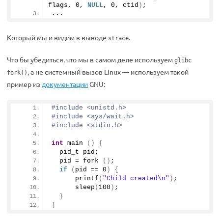
flags, 
0
, 
NULL
, 
0
, ctid
)
;
...
Который мы и видим в выводе
.
strace
Что бы убедиться, что мы в самом деле используем
glibc
, а не системный вызов Linux — используем такой
fork()
пример из
документации
GNU:
#include <unistd.h>
#include <sys/wait.h>
#include <stdio.h>
int
main
()
{
  pid_t pid;
  pid = 
fork
()
;
if
(
pid == 0
)
{
printf
(
"Child created\n"
)
;
sleep
(
100
)
;
}
}