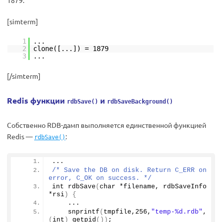
1879:
[simterm]
1
...
2
clone([...]) = 1879
3
...
[/simterm]
Redis ф
ункции
и
rdbSave()
rdbSaveBackground()
Собственно RDB-дамп выполняется единственной функцией
Redis —
:
rdbSave()
...
/* Save the DB on disk. Return C_ERR on 
error, C_OK on success. */
int 
rdbSave
(
char *filename, rdbSaveInfo 
*rsi
)
{
    ...
snprintf
(
tmpfile,
256
,
"temp-%d.rdb"
, 
(
int
)
getpid
())
;