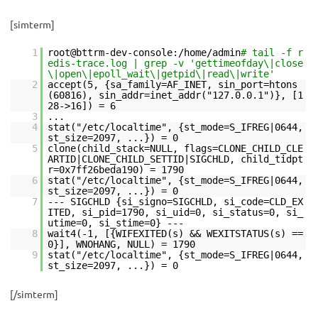
[simterm]
1
root@bttrm-dev-console:/home/admin
# tail -f r
edis-trace.log | grep -v 'gettimeofday\|close
\|open\|epoll_wait\|getpid\|read\|write'
2
accept(5, {sa_family=AF_INET, sin_port=htons
(60816), sin_addr=inet_addr("127.0.0.1")}, [1
28->16]) = 6
3
...
4
stat("/etc/localtime", {st_mode=S_IFREG|0644,
st_size=2097, ...}) = 0
5
clone(child_stack=NULL, flags=CLONE_CHILD_CLE
ARTID|CLONE_CHILD_SETTID|SIGCHLD, child_tidpt
r=0x7ff26beda190) = 1790
6
stat("/etc/localtime", {st_mode=S_IFREG|0644,
st_size=2097, ...}) = 0
7
--- SIGCHLD {si_signo=SIGCHLD, si_code=CLD_EX
ITED, si_pid=1790, si_uid=0, si_status=0, si_
utime=0, si_stime=0} ---
8
wait4(-1, [{WIFEXITED(s) && WEXITSTATUS(s) ==
0}], WNOHANG, NULL) = 1790
9
stat("/etc/localtime", {st_mode=S_IFREG|0644,
st_size=2097, ...}) = 0
[/simterm]