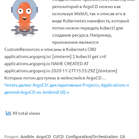
репозиторий в ArgoCD можно как
используя WebUI, так и описав его в
виде Kubernetes-манифеста, который
потом можно передать kubectl для
создания ресурса. Например,
приложения являются
CustomResources и описаны в Kubernets CRD
applications.argoproj.io: [simterm] $ kubectl get crd
applications.argoproj.io NAME CREATED AT
applications.argoproj.io 2020-11-27T15:55:29Z [/simterm]
Которые потом доступны в неймспейсе ArgoCD…
Читать далее: ArgoCD: декларативные Projects, Applications и
деплой ArgoCD из Jenkins0 (0) »
49 total views
Раздел:
Ansible
ArgoCD
CI/CD
Configuration/Orchestration
Git