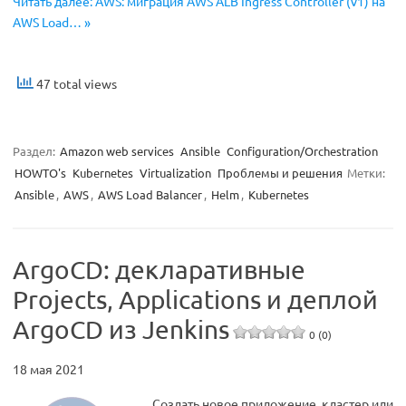
Читать далее: AWS: миграция AWS ALB Ingress Controller (v1) на
AWS Load… »
47 total views
Раздел:
Amazon web services
Ansible
Configuration/Orchestration
HOWTO's
Kubernetes
Virtualization
Проблемы и решения
Метки:
Ansible
,
AWS
,
AWS Load Balancer
,
Helm
,
Kubernetes
ArgoCD: декларативные
Projects, Applications и деплой
ArgoCD из Jenkins
0 (0)
18 мая 2021
Создать новое приложение, кластер или