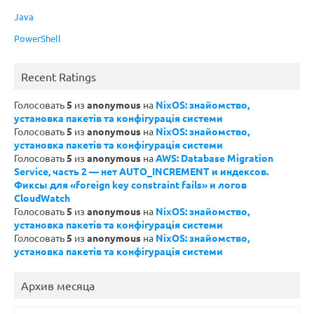
Java
PowerShell
Recent Ratings
Голосовать
5
из
anonymous
на
NixOS: знайомство,
установка пакетів та конфігурація системи
Голосовать
5
из
anonymous
на
NixOS: знайомство,
установка пакетів та конфігурація системи
Голосовать
5
из
anonymous
на
AWS: Database Migration
Service, часть 2 — нет AUTO_INCREMENT и индексов.
Фиксы для «foreign key constraint fails» и логов
CloudWatch
Голосовать
5
из
anonymous
на
NixOS: знайомство,
установка пакетів та конфігурація системи
Голосовать
5
из
anonymous
на
NixOS: знайомство,
установка пакетів та конфігурація системи
Архив месяца