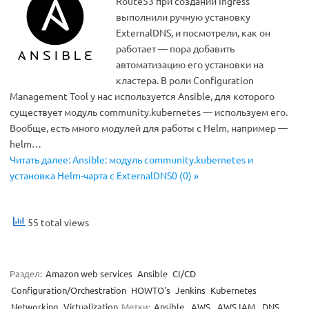
Route53 при создании Ingress
выполнили ручную установку
ExternalDNS, и посмотрели, как он
работает — пора добавить
автоматизацию его установки на
кластера. В роли Configuration
Management Tool у нас используется Ansible, для которого
существует модуль community.kubernetes — используем его.
Вообще, есть много модулей для работы с Helm, например —
helm…
Читать далее: Ansible: модуль community.kubernetes и
установка Helm-чарта с ExternalDNS0 (0) »
55 total views
Раздел:
Amazon web services
Ansible
CI/CD
Configuration/Orchestration
HOWTO's
Jenkins
Kubernetes
Networking
Virtualization
Метки:
Ansible
,
AWS
,
AWS IAM
,
DNS
,