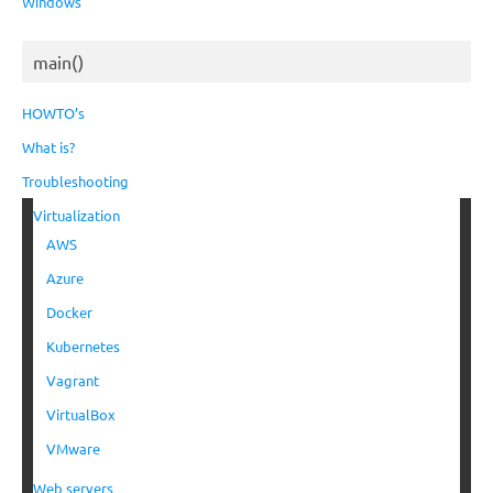
Windows
main()
HOWTO’s
What is?
Troubleshooting
Virtualization
AWS
Azure
Docker
Kubernetes
Vagrant
VirtualBox
VMware
Web servers