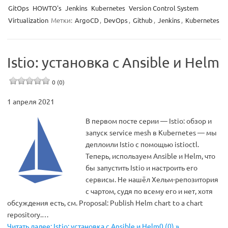
GitOps
HOWTO's
Jenkins
Kubernetes
Version Control System
Virtualization
Метки:
ArgoCD
,
DevOps
,
Github
,
Jenkins
,
Kubernetes
Istio: установка с Ansible и Helm
0 (0)
1 апреля 2021
В первом посте серии — Istio: обзор и
запуск service mesh в Kubernetes — мы
деплоили Istio с помощью istioctl.
Теперь, используем Ansible и Helm, что
бы запустить Istio и настроить его
сервисы. Не нашёл Хельм-репозитория
с чартом, судя по всему его и нет, хотя
обсуждения есть, см. Proposal: Publish Helm chart to a chart
repository.…
Читать далее: Istio: установка с Ansible и Helm0 (0) »