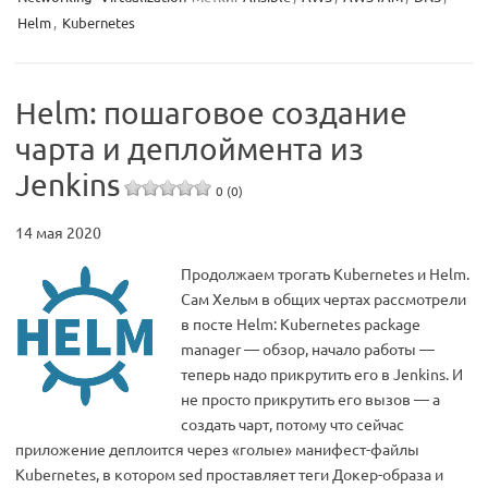
Helm
,
Kubernetes
Helm: пошаговое создание
чарта и деплоймента из
Jenkins
0 (0)
14 мая 2020
Продолжаем трогать Kubernetes и Helm.
Сам Хельм в общих чертах рассмотрели
в посте Helm: Kubernetes package
manager — обзор, начало работы —
теперь надо прикрутить его в Jenkins. И
не просто прикрутить его вызов — а
создать чарт, потому что сейчас
приложение деплоится через «голые» манифест-файлы
Kubernetes, в котором sed проставляет теги Докер-образа и