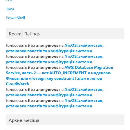
Java
PowerShell
Recent Ratings
Голосовать
5
из
anonymous
на
NixOS: знайомство,
установка пакетів та конфігурація системи
Голосовать
5
из
anonymous
на
NixOS: знайомство,
установка пакетів та конфігурація системи
Голосовать
5
из
anonymous
на
AWS: Database Migration
Service, часть 2 — нет AUTO_INCREMENT и индексов.
Фиксы для «foreign key constraint fails» и логов
CloudWatch
Голосовать
5
из
anonymous
на
NixOS: знайомство,
установка пакетів та конфігурація системи
Голосовать
5
из
anonymous
на
NixOS: знайомство,
установка пакетів та конфігурація системи
Архив месяца