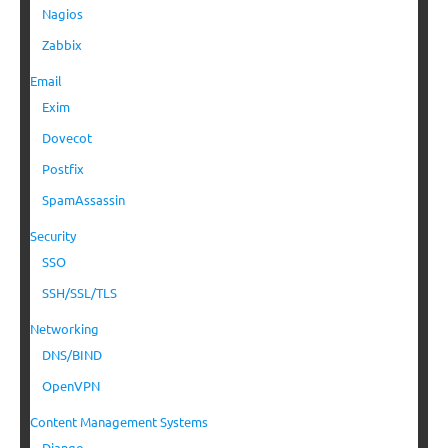
Nagios
Zabbix
Email
Exim
Dovecot
Postfix
SpamAssassin
Security
SSO
SSH/SSL/TLS
Networking
DNS/BIND
OpenVPN
Content Management Systems
Django