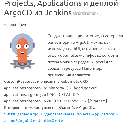
Projects, Applications и деплой
ArgoCD из Jenkins
0 (0)
18 мая 2021
Создать новое приложение, кластер или
репозиторий в ArgoCD можно как
используя WebUI, так и описав его в
виде Kubernetes-манифеста, который
потом можно передать kubectl для
создания ресурса. Например,
приложения являются
CustomResources и описаны в Kubernets CRD
applications.argoproj.io: [simterm] $ kubectl get crd
applications.argoproj.io NAME CREATED AT
applications.argoproj.io 2020-11-27T15:55:29Z [/simterm]
Которые потом доступны в неймспейсе ArgoCD…
Читать далее: ArgoCD: декларативные Projects, Applications и
деплой ArgoCD из Jenkins0 (0) »