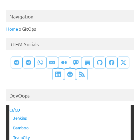
Navigation
Home
»
GitOps
RTFM Socials
DevOops
CI/CD
Jenkins
Bamboo
TeamCity