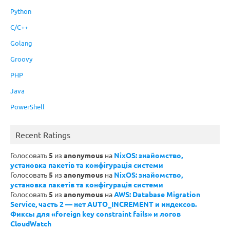
Python
C/C++
Golang
Groovy
PHP
Java
PowerShell
Recent Ratings
Голосовать
5
из
anonymous
на
NixOS: знайомство,
установка пакетів та конфігурація системи
Голосовать
5
из
anonymous
на
NixOS: знайомство,
установка пакетів та конфігурація системи
Голосовать
5
из
anonymous
на
AWS: Database Migration
Service, часть 2 — нет AUTO_INCREMENT и индексов.
Фиксы для «foreign key constraint fails» и логов
CloudWatch