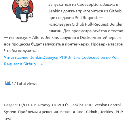
запускаться из Codeception. Задача в
Jenkins должна триггериться из Github,
при создании Pull Request —
используем Github Pull-Request Builder
плагин. Для просмотра отчётов о тестах
— используем Allure. Jenkins запущен в Docker-контейнере, и
все процессы будет запускать в контейнерах. Проверка тестов
Что бы получить…
Читать далее: Jenkins: запуск PHPUnit из Codeception по Pull
Reguest в Github… »
17 total views
Раздел:
CI/CD
Git
Groovy
HOWTO's
Jenkins
PHP
Version Control
System
Проблемы и решения
Метки:
Allure
,
Github
,
Jenkins
,
PHP
,
test