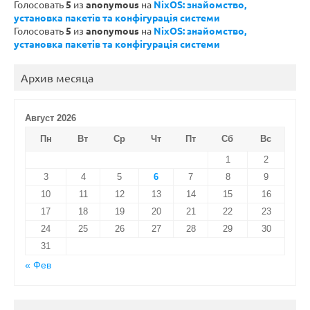
Голосовать
5
из
anonymous
на
NixOS: знайомство,
установка пакетів та конфігурація системи
Голосовать
5
из
anonymous
на
NixOS: знайомство,
установка пакетів та конфігурація системи
Архив месяца
Август 2026
Пн
Вт
Ср
Чт
Пт
Сб
Вс
1
2
3
4
5
6
7
8
9
10
11
12
13
14
15
16
17
18
19
20
21
22
23
24
25
26
27
28
29
30
31
« Фев