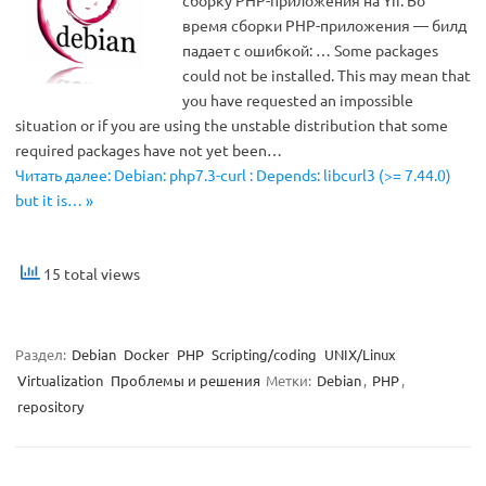
сборку PHP-приложения на Yii. Во
время сборки PHP-приложения — билд
падает с ошибкой: … Some packages
could not be installed. This may mean that
you have requested an impossible
situation or if you are using the unstable distribution that some
required packages have not yet been…
Читать далее: Debian: php7.3-curl : Depends: libcurl3 (>= 7.44.0)
but it is… »
15 total views
Раздел:
Debian
Docker
PHP
Scripting/coding
UNIX/Linux
Virtualization
Проблемы и решения
Метки:
Debian
,
PHP
,
repository