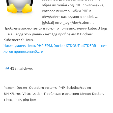
образ включён код PHP-приложения,
которое пишет ошибки PHP в
/dev/stderr, как задано в php.ini: …
[global] error_log=/dev/stderr …
Проблема заключается в том, что при выполнении kubectl logs
— в выводе этих данных нет. Где проблема? В Docker?
Kubernetes? Linux…
Читать далее: Linux: PHP-FPM, Docker, STDOUT и STDERR — нет
логов приложения0… »
43 total views
Раздел:
Docker
Operating systems
PHP
Scripting/coding
UNIX/Linux
Virtualization
Проблемы и решения
Метки:
Docker
,
Linux
,
PHP
,
php-fpm