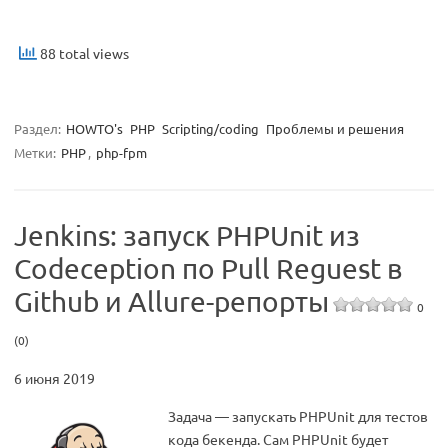
88 total views
Раздел:
HOWTO's
PHP
Scripting/coding
Проблемы и решения
Метки:
PHP
,
php-fpm
Jenkins: запуск PHPUnit из
Codeception по Pull Reguest в
Github и Allure-репорты
0
(0)
6 июня 2019
Задача — запускать PHPUnit для тестов
кода бекенда. Сам PHPUnit будет