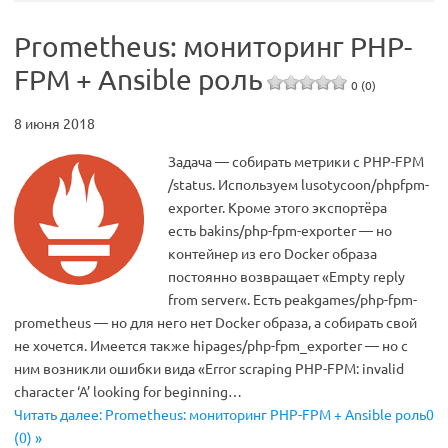
Prometheus: мониторинг PHP-
FPM + Ansible роль
0 (0)
8 июня 2018
Задача — собирать метрики с PHP-FPM
/status. Используем lusotycoon/phpfpm-
exporter. Кроме этого экспортёра
есть bakins/php-fpm-exporter — но
контейнер из его Docker образа
постоянно возвращает «Empty reply
from server«. Есть peakgames/php-fpm-
prometheus — но для него нет Docker образа, а собирать свой
не хочется. Имеется также hipages/php-fpm_exporter — но с
ним возникли ошибки вида «Error scraping PHP-FPM: invalid
character ‘A’ looking for beginning…
Читать далее: Prometheus: мониторинг PHP-FPM + Ansible роль0
(0) »