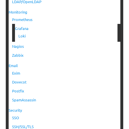
LDAP/OpenLDAP
Monitoring
Prometheus
Grafana
Loki
Nagios
Zabbix
Email
Exim
Dovecot
Postfix
SpamAssassin
Security
SSO
SSH/SSL/TLS