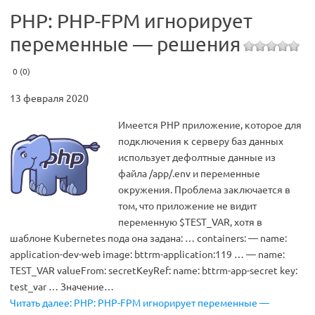
PHP: PHP-FPM игнорирует
переменные — решения
0 (0)
13 февраля 2020
Имеется PHP приложение, которое для
подключения к серверу баз данных
использует дефолтные данные из
файла /app/.env и переменные
окружения. Проблема заключается в
том, что приложение не видит
переменную $TEST_VAR, хотя в
шаблоне Kubernetes пода она задана: … containers: — name:
application-dev-web image: bttrm-application:119 … — name:
TEST_VAR valueFrom: secretKeyRef: name: bttrm-app-secret key:
test_var … Значение…
Читать далее: PHP: PHP-FPM игнорирует переменные —