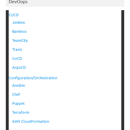
DevOops
CI/CD
Jenkins
Bamboo
TeamCity
Travis
GoCD
ArgoCD
Configuration/Orchestration
Ansible
Chef
Puppet
Terraform
AWS CloudFormation