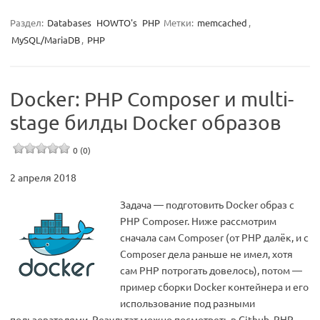
Раздел:
Databases
HOWTO's
PHP
Метки:
memcached
,
MySQL/MariaDB
,
PHP
Docker: PHP Composer и multi-
stage билды Docker образов
0 (0)
2 апреля 2018
Задача — подготовить Docker образ с
PHP Composer. Ниже рассмотрим
сначала сам Composer (от PHP далёк, и с
Composer дела раньше не имел, хотя
сам PHP потрогать довелось), потом —
пример сборки Docker контейнера и его
использование под разными
пользователями. Результат можно посмотреть в Github. PHP