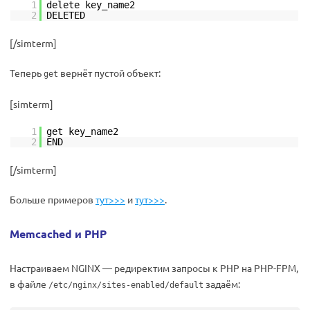
1
delete key_name2
2
DELETED
[/simterm]
Теперь
вернёт пустой объект:
get
[simterm]
1
get key_name2
2
END
[/simterm]
Больше примеров
тут>>>
и
тут>>>
.
Memcached и PHP
Настраиваем NGINX — редиректим запросы к PHP на PHP-FPM,
в файле
задаём:
/etc/nginx/sites-enabled/default