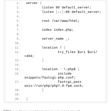
server 
{
        listen 
80
 default_server;
        listen 
[
::
]
:
80
 default_server;
        root /var/www/html;
        index index.
php
;
        server_name _;
        location / 
{
                try_files $uri $uri/ 
=
404
;
}
        location 
~
 \.php$ 
{
                include 
snippets/fastcgi-php.
conf
;
                fastcgi_pass 
unix:/run/php/php7.
0
-fpm.
sock
;
}
}