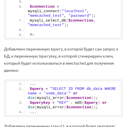
$connection
 = 
mysqli_connect
(
"localhost"
, 
"memcached_test"
, 
"password"
)
;
mysqli_select_db
(
$connection,
"memcached_test"
)
;
?
>
Добавляем переменную
, в которой будет сам запрос к
$query
БД, и переменную
, в которой сгенерируем ключ,
$querykey
который будет использоваться в
для получения
memchached
данных:
...
$query
 = 
"SELECT ID FROM db_data WHERE 
name = 'some_data'"
or
die
(
mysqli_error
(
$connection
))
;
$querykey
 = 
"KEY"
 . 
md5
(
$query
)
or
die
(
mysqli_error
(
$connection
))
;
...
Добавляем переменную
, в которой будет результат,
$result