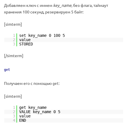
Добавляем ключ с имнем
key_name
, без флага, таймаут
хранения 100 секунд, резервируем 5 байт:
[simterm]
1
set key_name 0 100 5
2
value
3
STORED
[/simterm]
get
Получаем его с помощью
:
get
[simterm]
1
get key_name
2
VALUE key_name 0 5
3
value
4
END