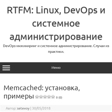
Перейти
к
RTFM: Linux, DevOps и
содержимому
системное
администрирование
DevOps-инжиниринг и системное администрирование. Случаи из
практики.
Меню
Memcached: установка,
примеры
0 (0)
Автор:
setevoy
|
30/05/2018