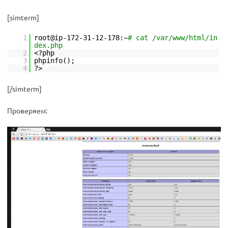
[simterm]
1
root@ip-172-31-12-178:~
# cat /var/www/html/in
dex.php
2
<?php
3
phpinfo();
4
?>
[/simterm]
Проверяем: