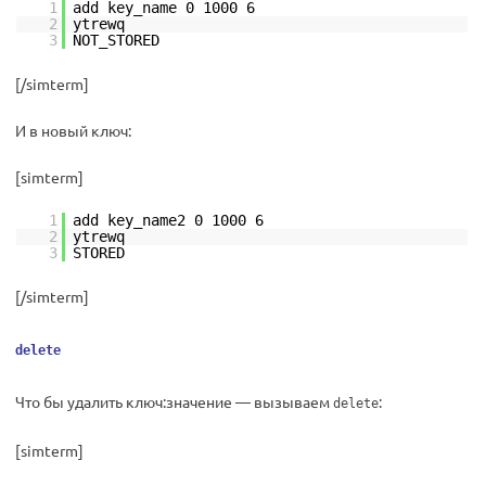
1
add key_name 0 1000 6
2
ytrewq
3
NOT_STORED
[/simterm]
И в новый ключ:
[simterm]
1
add key_name2 0 1000 6
2
ytrewq
3
STORED
[/simterm]
delete
Что бы удалить ключ:значение — вызываем
:
delete
[simterm]