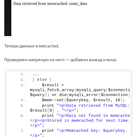
Теперь данные в
.
memcached
Проверяем напрямую из него — добавим вывод ключа:
...
}
else
{
    $result = 
mysqli_fetch_array
(
mysqli_query
(
$connection,
$query
))
 or 
die
(
mysqli_error
(
$connection
))
;
    $mem-
>
set
(
$querykey, $result, 
10
)
;
    print 
"<p>Data retrieved from MySQL: "
 
$result
[
0
]
 . 
"</p>"
;
    print 
"<p>Data not found in memcached.
</p><p>Stored in memcached for next time.
</p>"
;
    print 
"<p>Memcached key: $querykey.
</p>"
;