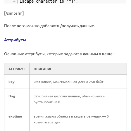
4
Escape character is '^]'.
[/simterm]
После чего можно добавлять/получать данные.
Аттрибуты
Основные аттрибуты, которые задаются данным в кеше:
АТТРИБУТ
ОПИСАНИЕ
key
имя ключа, максимальная длина 250 байт
flag
32-х битная целочисленное, обычно можн
оустановить в 0
exptime
время жизни объекта в кеше в секундах — 0
хранить всегда=