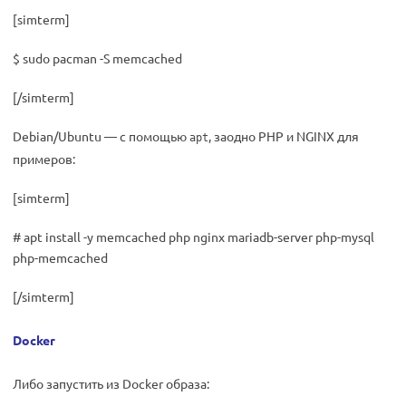
[simterm]
$ sudo pacman -S memcached
[/simterm]
Debian/Ubuntu — с помощью
, заодно PHP и NGINX для
apt
примеров:
[simterm]
# apt install -y memcached php nginx mariadb-server php-mysql
php-memcached
[/simterm]
Docker
Либо запустить из Docker образа: