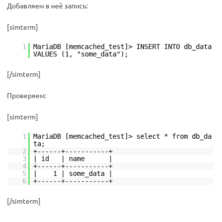
Добавляем в неё запись:
[simterm]
1
MariaDB [memcached_test]> INSERT INTO db_data
VALUES (1, "some_data");
[/simterm]
Проверяем:
[simterm]
1
MariaDB [memcached_test]> select * from db_da
ta;
2
+------+-----------+
3
| id | name |
4
+------+-----------+
5
| 1 | some_data |
6
+------+-----------+
[/simterm]