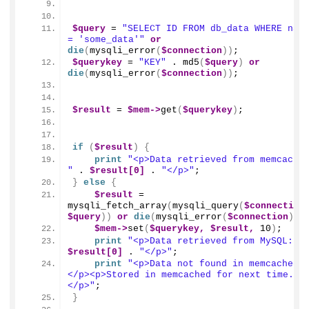
$query
 = 
"SELECT ID FROM db_data WHERE name
= 'some_data'"
or
die
(
mysqli_error
(
$connection
))
;
$querykey
 = 
"KEY"
 . 
md5
(
$query
)
or
die
(
mysqli_error
(
$connection
))
;
$result
 = 
$mem
->
get
(
$querykey
)
;
if
(
$result
)
{
print
"<p>Data retrieved from memcached
"
 . 
$result[0]
 . 
"</p>"
;
}
else
{
$result
 = 
mysqli_fetch_array
(
mysqli_query
(
$connection
$query
))
or
die
(
mysqli_error
(
$connection
))
;
$mem
->
set
(
$querykey,
$result,
10
)
;
print
"<p>Data retrieved from MySQL: "
$result[0]
 . 
"</p>"
;
print
"<p>Data not found in memcached.
</p><p>Stored in memcached for next time.
</p>"
;
}