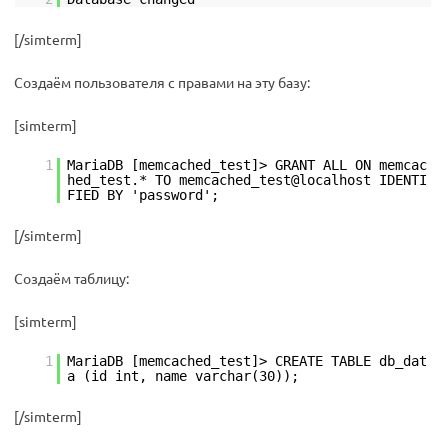
[/simterm]
Создаём пользователя с правами на эту базу:
[simterm]
1
MariaDB [memcached_test]> GRANT ALL ON memcac
hed_test.* TO memcached_test@localhost IDENTI
FIED BY 'password';
[/simterm]
Создаём таблицу:
[simterm]
1
MariaDB [memcached_test]> CREATE TABLE db_dat
a (id int, name varchar(30));
[/simterm]