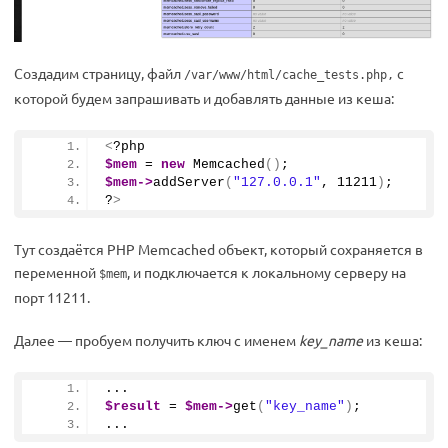
Создадим страницу, файл
с
/var/www/html/cache_tests.php,
которой будем запрашивать и добавлять данные из кеша:
<
?php
$mem
 = 
new
Memcached
()
;
$mem
->
addServer
(
"127.0.0.1"
, 
11211
)
;
?
>
Тут создаётся PHP Memcached объект, который сохраняется в
переменной
, и подключается к локальному серверу на
$mem
порт 11211.
Далее — пробуем получить ключ с именем
key_name
из кеша:
...
$result
 = 
$mem
->
get
(
"key_name"
)
;
...