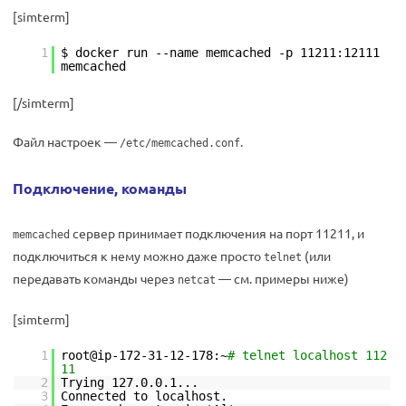
[simterm]
1
$ docker run --name memcached -p 11211:12111
memcached
[/simterm]
Файл настроек —
.
/etc/memcached.conf
Подключение, команды
сервер принимает подключения на порт 11211, и
memcached
подключиться к нему можно даже просто
(или
telnet
передавать команды через
— см. примеры ниже)
netcat
[simterm]
1
root@ip-172-31-12-178:~
# telnet localhost 112
11
2
Trying 127.0.0.1...
3
Connected to localhost.