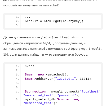
который мы получаем из
:
memcached
...
$result = $mem-
>
get
(
$querykey
)
;
...
Далее добавляем логику: если
пустой — то
$result
обращаемся напрямую к MySQL, получаем данные, и
записываем их в
с помощью
memchaced
set($querykey, $result,
, если данные найдены — то выводим их в браузер:
10)
<
?php
$mem
 = 
new
Memcached
()
;
$mem
->
addServer
(
"127.0.0.1"
, 
11211
)
;
$connection
 = 
mysqli_connect
(
"localhost"
, 
"memcached_test"
, 
"password"
)
;
mysqli_select_db
(
$connection,
"memcached_test"
)
;