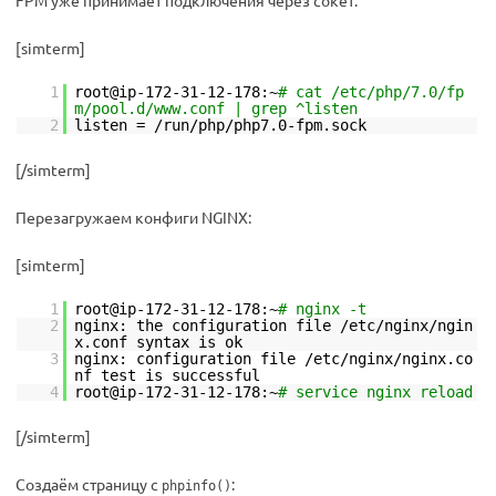
FPM уже принимает подключения через сокет:
[simterm]
1
root@ip-172-31-12-178:~
# cat /etc/php/7.0/fp
m/pool.d/www.conf | grep ^listen
2
listen = /run/php/php7.0-fpm.sock
[/simterm]
Перезагружаем конфиги NGINX:
[simterm]
1
root@ip-172-31-12-178:~
# nginx -t
2
nginx: the configuration file /etc/nginx/ngin
x.conf syntax is ok
3
nginx: configuration file /etc/nginx/nginx.co
nf test is successful
4
root@ip-172-31-12-178:~
# service nginx reload
[/simterm]
Создаём страницу с
:
phpinfo()