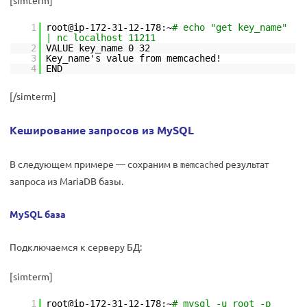
1
root@ip-172-31-12-178:~
# echo "get key_name"
| nc localhost 11211
2
VALUE key_name 0 32
3
Key_name's value from memcached!
4
END
[/simterm]
Кеширование запросов из MySQL
В следующем примере — сохраним в
результат
memcached
запроса из MariaDB базы.
MySQL база
Подключаемся к серверу БД:
[simterm]
1
root@ip-172-31-12-178:~
# mysql -u root -p