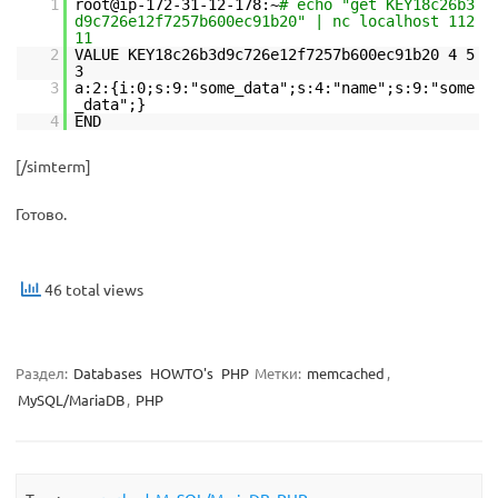
1
root@ip-172-31-12-178:~
# echo "get KEY18c26b3
d9c726e12f7257b600ec91b20" | nc localhost 112
11
2
VALUE KEY18c26b3d9c726e12f7257b600ec91b20 4 5
3
3
a:2:{i:0;s:9:"some_data";s:4:"name";s:9:"some
_data";}
4
END
[/simterm]
Готово.
46 total views
Раздел:
Databases
HOWTO's
PHP
Метки:
memcached
,
MySQL/MariaDB
,
PHP