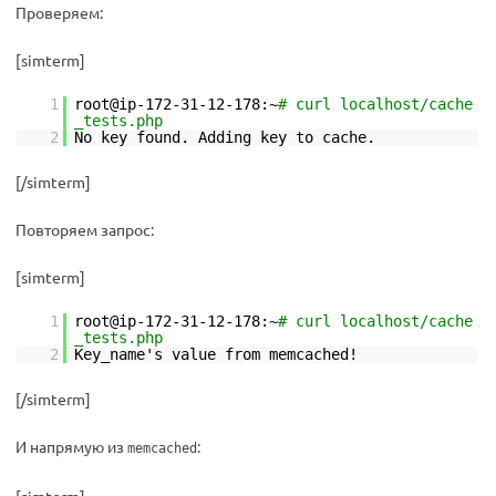
Проверяем:
[simterm]
1
root@ip-172-31-12-178:~
# curl localhost/cache
_tests.php
2
No key found. Adding key to cache.
[/simterm]
Повторяем запрос:
[simterm]
1
root@ip-172-31-12-178:~
# curl localhost/cache
_tests.php
2
Key_name's value from memcached!
[/simterm]
И напрямую из
:
memcached
[simterm]