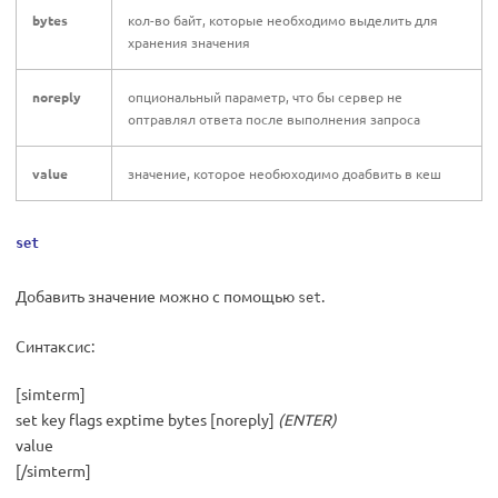
bytes
кол-во байт, которые необходимо выделить для
хранения значения
noreply
опциональный параметр, что бы сервер не
оптравлял ответа после выполнения запроса
value
значение, которое необюходимо доабвить в кеш
set
Добавить значение можно с помощью
.
set
Синтаксис:
[simterm]
set key flags exptime bytes [noreply]
(ENTER)
value
[/simterm]