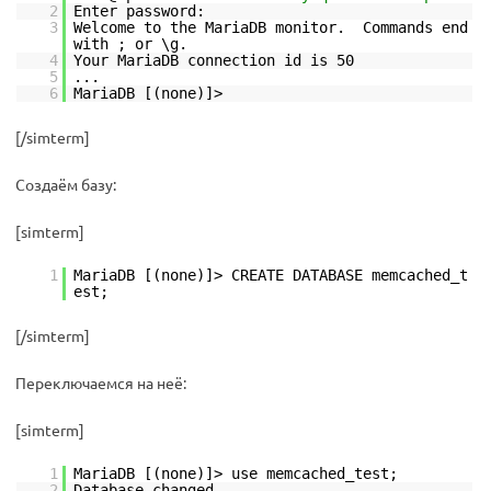
2
Enter password:
3
Welcome to the MariaDB monitor. Commands end
with ; or \g.
4
Your MariaDB connection id is 50
5
...
6
MariaDB [(none)]>
[/simterm]
Создаём базу:
[simterm]
1
MariaDB [(none)]> CREATE DATABASE memcached_t
est;
[/simterm]
Переключаемся на неё:
[simterm]
1
MariaDB [(none)]> use memcached_test;
2
Database changed