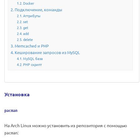
Docker
Подключение, команды
Аттрибуты
set
get
add
delete
Memcached и PHP
Кеширование запросов из MySQL
MySQL база
PHP скрипт
Установка
pacman
На Arch Linux можно установить из репозитория с помощью
:
pacman