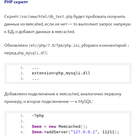
PHP скрипт
Скрипт
будет пробовать получить
/var/www/html/db_test.php
данные из
, если их нет — то выполнит запрос напряую
memcahed
к БД, и добавит данные в
.
memcached
Обновляем
, убираем комментарий
/etc/php/7.0/fpm/php.ini
;
перед
:
php_mysqli.dll
...
extension=php_mysqli.
dll
...
Добавляем подключение к
, аналогично первому
memcached
примеру, и второе подключение — к MySQL:
<
?php
$mem
 = 
new
Memcached
()
;
$mem
->
addServer
(
"127.0.0.1"
, 
11211
)
;