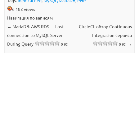
Tags:
memcached
,
MySQL/MariaDB
,
PHP
6 182 views
Навигация по записям
←
MariaDB: AWS RDS — Lost
CircleCI: обзор Continuous
connection to MySQL Server
Integration сервиса
During Query
→
0 (0)
0 (0)