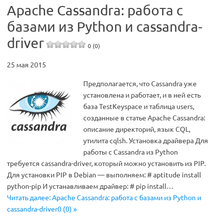
Apache Cassandra: работа с
базами из Python и cassandra-
driver
0 (0)
25 мая 2015
Предполагается, что Cassandra уже
установлена и работает, и в ней есть
база TestKeyspace и таблица users,
созданные в статье Apache Cassandra:
описание директорий, язык CQL,
утилита cqlsh. Установка драйвера Для
работы с Cassandra из Python
требуется cassandra-driver, который можно установить из PIP.
Для установки PIP в Debian — выполняем: # aptitude install
python-pip И устанавливаем драйвер: # pip install…
Читать далее: Apache Cassandra: работа с базами из Python и
cassandra-driver0 (0) »