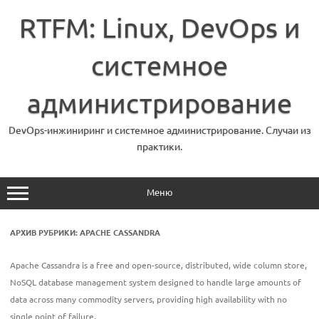
Перейти
к
RTFM: Linux, DevOps и
содержимому
системное
администрирование
DevOps-инжиниринг и системное администрирование. Случаи из
практики.
Меню
АРХИВ РУБРИКИ:
APACHE CASSANDRA
Apache Cassandra is a free and open-source, distributed, wide column store,
NoSQL database management system designed to handle large amounts of
data across many commodity servers, providing high availability with no
single point of failure.