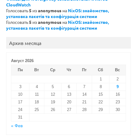
CloudWatch
Голосовать
5
из
anonymous
на
NixOS: знайомство,
установка пакетів та конфігурація системи
Голосовать
5
из
anonymous
на
NixOS: знайомство,
установка пакетів та конфігурація системи
Архив месяца
Август 2026
Пн
Вт
Ср
Чт
Пт
Сб
Вс
1
2
3
4
5
6
7
8
9
10
11
12
13
14
15
16
17
18
19
20
21
22
23
24
25
26
27
28
29
30
31
« Фев