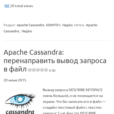
20 total views
Раздел:
Apache Cassandra
HOWTO's
Nagios
Метки:
Apache
Cassandra
,
Nagios
Apache Cassandra:
перенаправить вывод запроса
в файл
0 (0)
20 июня 2015
Вывод запроса DESCRIBE KEYSPACE
очень большой, и не помещается на
экране. Что бы записать его в файл —
создаём текстовый файл с текстом
запроса: $ cat desc.txt DESCRIBE