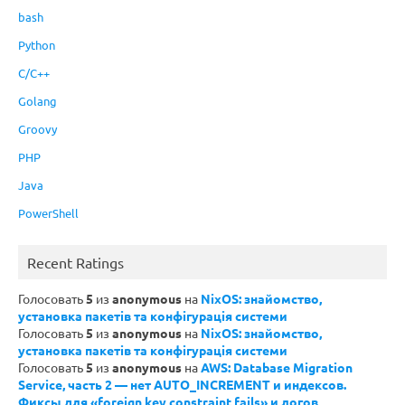
bash
Python
C/C++
Golang
Groovy
PHP
Java
PowerShell
Recent Ratings
Голосовать
5
из
anonymous
на
NixOS: знайомство,
установка пакетів та конфігурація системи
Голосовать
5
из
anonymous
на
NixOS: знайомство,
установка пакетів та конфігурація системи
Голосовать
5
из
anonymous
на
AWS: Database Migration
Service, часть 2 — нет AUTO_INCREMENT и индексов.
Фиксы для «foreign key constraint fails» и логов