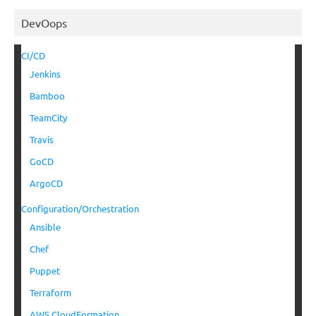
DevOops
CI/CD
Jenkins
Bamboo
TeamCity
Travis
GoCD
ArgoCD
Configuration/Orchestration
Ansible
Chef
Puppet
Terraform
AWS CloudFormation