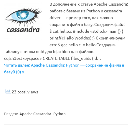
В дополнение к статье Apache Cassandra:
работа с базами из Python и cassandra-
driver — пример того, как можно
сохранить файл в базу. Создадим файл:
$ cat hello.c #include <stdio.h> main() {
printf(«Hello Worldn»); } Скомпилируем
его: $ gcc hello.c -o hello Создадим
таблицу с типом uuid для id, и blob для файлов:
cqlsh:testkeyspace> CREATE TABLE files_uuids (id…
Читать далее: Apache Cassandra: Python — сохранение файла в
базу0 (0) »
23 total views
Раздел:
Apache Cassandra
Python