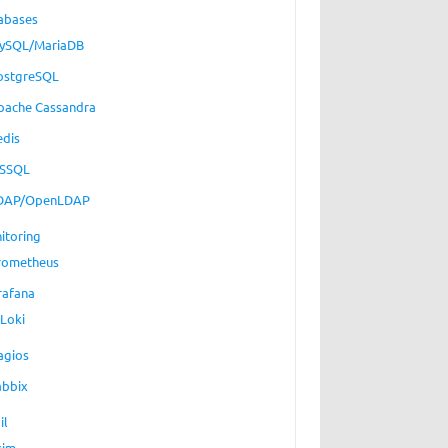
abases
ySQL/MariaDB
ostgreSQL
pache Cassandra
edis
SSQL
DAP/OpenLDAP
itoring
rometheus
rafana
Loki
agios
abbix
il
xim