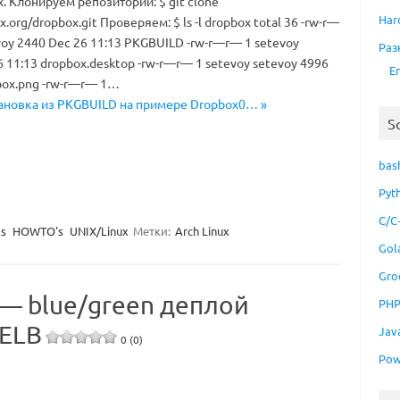
. Клонируем репозиторий: $ git clone
Har
ux.org/dropbox.git Проверяем: $ ls -l dropbox total 36 -rw-r—
voy 2440 Dec 26 11:13 PKGBUILD -rw-r—r— 1 setevoy
Раз
6 11:13 dropbox.desktop -rw-r—r— 1 setevoy setevoy 4996
E
box.png -rw-r—r— 1…
становка из PKGBUILD на примере Dropbox0… »
S
bas
Pyt
C/C
ls
HOWTO's
UNIX/Linux
Метки:
Arch Linux
Gol
Gro
 — blue/green деплой
PH
 ELB
Jav
0 (0)
Pow