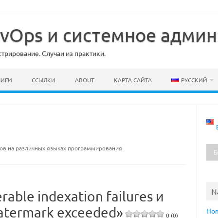
DevOps и системное адми
рирование. Случаи из практики.
НИГИ
ССЫЛКИ
ABOUT
КАРТА САЙТА
РУССКИЙ
ов на различных языках программирования
N
able indexation failures и
watermark exceeded»
Ho
0 (0)