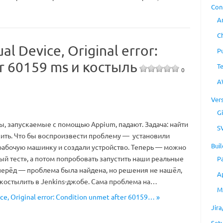
Con
A
C
al Device, Original error:
P
er 60159 ms и костыль
T
0
A
Ver
Gi
ы, запускаемые с помощью Appium, падают. Задача: найти
S
сить. Что бы воспроизвести проблему — установили
Buil
 рабочую машинку и создали устройство. Теперь — можно
ый тест», а потом попробовать запустить наши реальные
P
аперёд — проблема была найдена, но решения не нашёл,
A
костылить в Jenkins-джобе. Сама проблема на…
M
ce, Original error: Condition unmet after 60159… »
Jir
Set