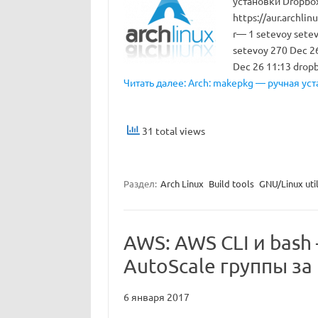
установки Dropbox
https://aur.archlin
r— 1 setevoy sete
setevoy 270 Dec 2
Dec 26 11:13 drop
Читать далее: Arch: makepkg — ручная у
31 total views
Раздел:
Arch Linux
Build tools
GNU/Linux uti
AWS: AWS CLI и bash
AutoScale группы за
6 января 2017