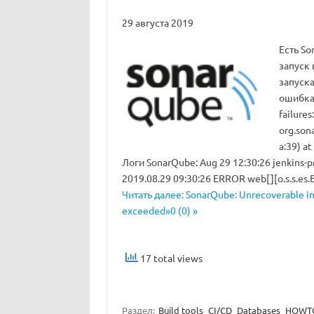
29 августа 2019
Есть So
запуск 
запуска
ошибка:
failures
org.son
a:39) at
Логи SonarQube: Aug 29 12:30:26 jenkins-
2019.08.29 09:30:26 ERROR web[][o.s.s.es.
Читать далее: SonarQube: Unrecoverable ind
exceeded»0 (0) »
17 total views
Раздел:
Build tools
CI/CD
Databases
HOWTO