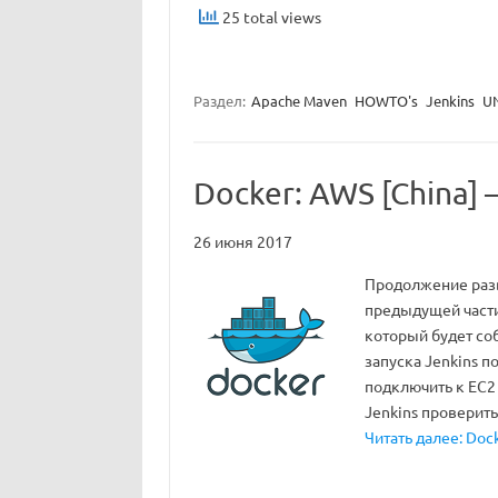
25 total views
Раздел:
Apache Maven
HOWTO's
Jenkins
UN
Docker: AWS [China] 
26 июня 2017
Продолжение разв
предыдущей части 
который будет со
запуска Jenkins п
подключить к EC2 
Jenkins проверит
Читать далее: Dock