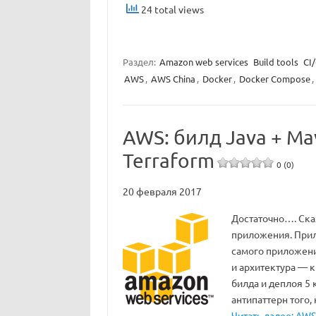
24 total views
Раздел:
Amazon web services
Build tools
CI
AWS
,
AWS China
,
Docker
,
Docker Compose
,
AWS: билд Java + Mav
Terraform
0 (0)
20 февраля 2017
Достаточно…. Ска
приложения. Прил
самого приложения
и архитектура — к
билда и деплоя 5
антипаттерн того,
Читать далее: AWS