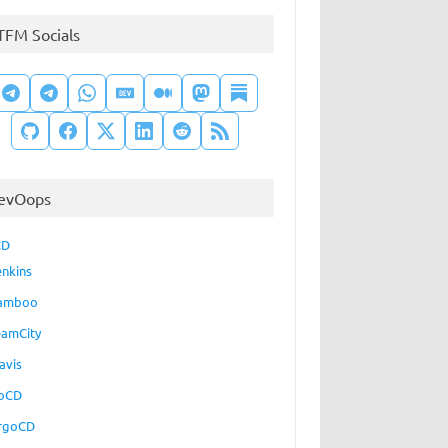
TFM Socials
evOops
CD
enkins
amboo
eamCity
avis
oCD
rgoCD