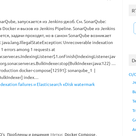
R
narQube, запускается из Jenkins-джоб. См. SonarQube:
в Docker и вызов из Jenkins Pipeline. SonarQube из Jenkins
ется, задачи проходят, но в самом SonarQube возникает
 java.lang.IllegalStateException: Unrecoverable indexation
: 1 errors among 1 requests at
ar.server.es.IndexingListener$1.onFinish(IndexingListener.jav
D
 org.sonar.server.es.BulkIndexer.stop(BulkIndexer.java:122) …
production docker-compose[12591]: sonarqube_1 |
CI/
BulkIndexer] index…
J
exation failures и Elasticsearch «Disk watermark
B
T
Tr
G
A
's
Проблемы и решения
Метки:
Docker Compose
,