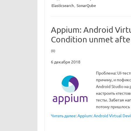
Elasticsearch
,
SonarQube
Appium: Android Virtu
Condition unmet aft
(0)
6 декабря 2018
Проблема: UI-тест
причину, и пофик
Android Studio на
настроить «тестов
тесты. Забегая н
потому пришлось 
Читать далее: Appium: Android Virtual Devi