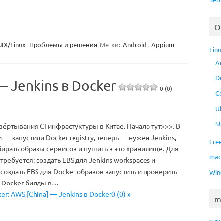
O
IX/Linux
Проблемы и решения
Метки:
Android
,
Appium
Lin
A
D
— Jenkins в Docker
0 (0)
C
U
S
ёртывания CI инфрастуктуры в Китае. Начало тут>>>. В
— запустили Docker registry, теперь — нужен Jenkins,
Fre
бирать образы сервисов и пушить в это хранилище. Для
ma
отребуется: создать EBS для Jenkins workspaces и
создать EBS для Docker образов запустить и проверить
Win
ь Docker билды в…
er: AWS [China] — Jenkins в Docker0 (0) »
m