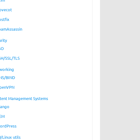
ovecot
ostfix
pamAssassin
rity
SO
SH/SSL/TLS
working
NS/BIND
penVPN
tent Management Systems
jango
EM
ordPress
/Linux utils