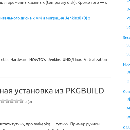
 для временных данных (temporary disk). Кроме того — к
D
ительного диска к VM и миграция Jenkins0 (0) »
P
S
Secu
S
S
utils
Hardware
HOWTO's
Jenkins
UNIX/Linux
Virtualization
Net
D
O
ная установка из PKGBUILD
Con
D
0 (0)
A
W
итать тут>>>, про makepkg — тут>>>. Пример ручной
GNU