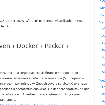
HO
Wha
Tro
/CD
Docker
HOWTO's
Jenkins
Setups
Virtualization
Метки:
Virt
Jenkins
A
A
D
en + Docker + Packer +
K
V
V
V
жем так — интересная схема билда и деплоя одного
ожение включает в себя 6 контейнеров (5 — сервисы
Web
, и один контейнер — Zuul discovery service). Сама идея
N
расивая и достаточно сложная. Но использовать такое для
A
 контейнеров… Overhead, overengineering. Ещё один
 как надо…
A
: билд Java + Maven + Docker + Packer +… »