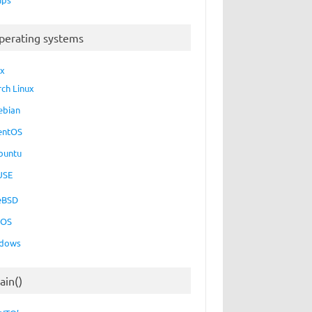
perating systems
ux
rch Linux
ebian
entOS
buntu
USE
eBSD
cOS
dows
ain()