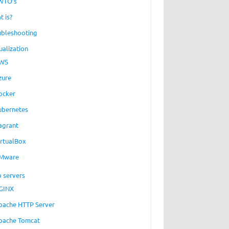
WTO’s
t is?
ubleshooting
ualization
WS
zure
ocker
ubernetes
agrant
irtualBox
Mware
 servers
GINX
pache HTTP Server
pache Tomcat