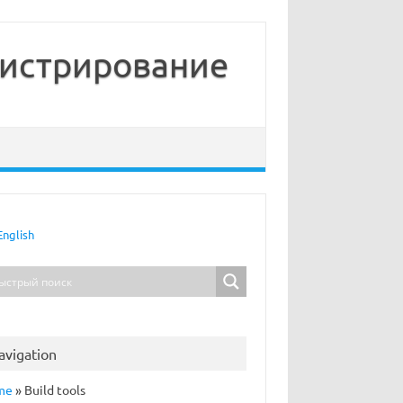
нистрирование
English
avigation
me
»
Build tools