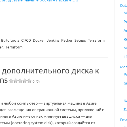
Dat
M
P
A
R
Build tools
CI/CD
Docker
Jenkins
Packer
Setups
Terraform
er
,
Terraform
M
L
Mon
 дополнительного диска к
P
ns
0 (0)
G
N
к и любой компьютер — виртуальная машина в Azure
Z
 для размещения операционной системы, приложений и
ины в Azure имеют как минимум два диска — для
Ema
емы (operating system disk), который создаётся из
E