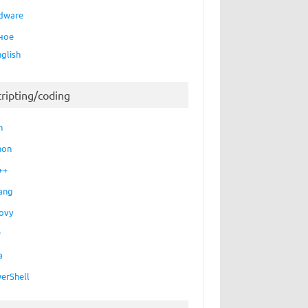
dware
ное
nglish
cripting/coding
h
hon
++
ang
ovy
P
a
erShell