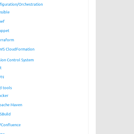
figuration/Orchestration
nsible
hef
uppet
erraform
WS CloudFormation
sion Control System
t
VN
d tools
acker
pache Maven
SBuild
a/Confluence
ups