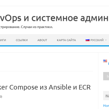
DevOps и системное адми
рирование. Случаи из практики.
НИГИ
ССЫЛКИ
ABOUT
КАРТА САЙТА
РУССКИЙ
ker Compose из Ansible и ECR
N
0)
Ho