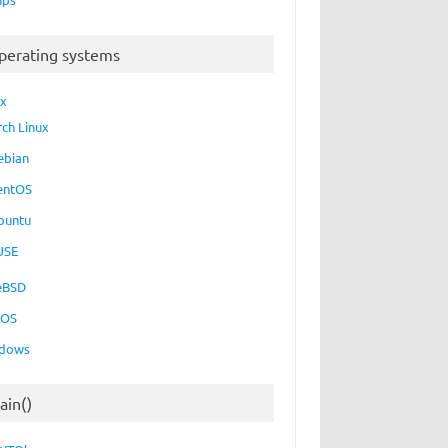
perating systems
ux
rch Linux
ebian
entOS
buntu
USE
eBSD
cOS
dows
ain()