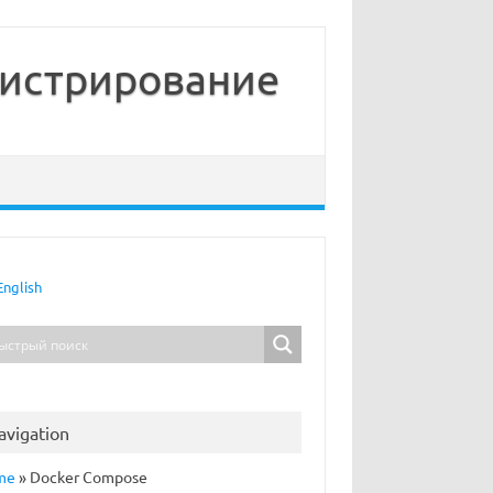
нистрирование
English
avigation
me
»
Docker Compose