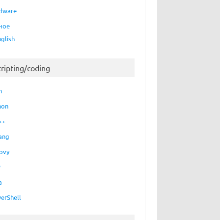
dware
ное
nglish
cripting/coding
h
hon
++
ang
ovy
P
a
erShell