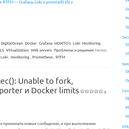
RTFM — Grafana, Loki и promtail0 (0) »
D
P
S
Secu
DigitalOcean
Docker
Grafana
HOWTO's
Loki
Monitoring
S
TLS
Virtualization
Web servers
Проблемы и решения
Метки:
S
Loki
,
monitoring
,
Prometheus
,
RTFM
Net
D
c(): Unable to fork,
O
rter и Docker limits
Con
0
D
A
W
л принимать новые сообщения, и при выполнении
GNU