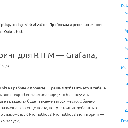
Dat
M
P
ripting/coding
Virtualization
Проблемы и решения
Метки:
A
narQube
,
test
R
M
ринг для RTFM — Grafana,
L
0 (0)
Mon
P
G
oki на рабочем проекте — решил добавить его и себе. А
 node_exporter и alertmanager, что бы получать
а на разделах будет заканчиваться место. Обычно
N
размещаю в конце поста, но тут стоит их добавить в
Z
го знакомства с Prometheus: Prometheus: мониторинг —
Ema
ка, запуск,…
E