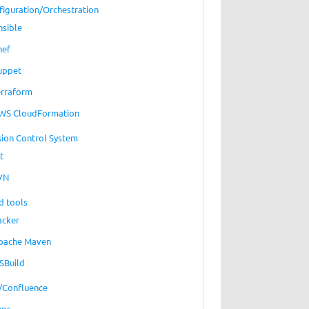
figuration/Orchestration
nsible
hef
uppet
erraform
WS CloudFormation
sion Control System
t
VN
d tools
acker
pache Maven
SBuild
a/Confluence
ups