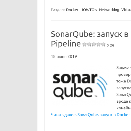
Раздел:
Docker
HOWTO's
Networking
Virtu
SonarQube: запуск в 
Pipeline
0 (0)
18 июня 2019
Задача 
проверк
тоже Do
запуска
SonarQu
вроде 
конейн
Читать далее: SonarQube: запуск в Docker 