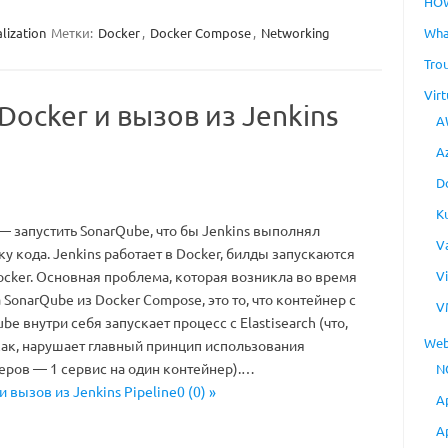
HO
Wha
alization
Метки:
Docker
,
Docker Compose
,
Networking
Tro
Virt
Docker и вызов из Jenkins
A
A
D
K
— запустить SonarQube, что бы Jenkins выполнял
V
у кода. Jenkins работает в Docker, билды запускаются
V
cker. Основная проблема, которая возникла во время
 SonarQube из Docker Compose, это то, что контейнер с
V
be внутри себя запускает процесс с Elastisearch (что,
Web
как, нарушает главный принцип использования
еров — 1 сервис на один контейнер).…
N
и вызов из Jenkins Pipeline0 (0) »
A
A