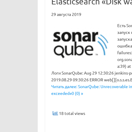
Elasticsearch «Disk 
29 августа 2019
Есть So
запуск 
запуска
ошибка:
failures
org.son
a:39) at
Логи SonarQube: Aug 29 12:30:26 jenkins-
2019.08.29 09:30:26 ERROR web[][o.s.s.es.
Читать далее: SonarQube: Unrecoverable ind
exceeded»0 (0) »
18 total views