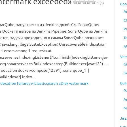
watermark exceeded»
0 (0)
Con
A
C
narQube, запускается из Jenkins-джоб. См. SonarQube:
P
в Docker и вызов из Jenkins Pipeline. SonarQube из Jenkins
ется, задачи проходят, но в самом SonarQube возникает
T
 java.lang.IllegalStateException: Unrecoverable indexation
A
: 1 errors among 1 requests at
Ver
ar.server.es.IndexingListener$1.onFinish(IndexingListener.jav
 org.sonar.server.es.BulkIndexer.stop(BulkIndexer.java:122) …
Gi
production docker-compose[12591]: sonarqube_1 |
S
BulkIndexer] index…
Buil
exation failures и Elasticsearch «Disk watermark
P
A
M
Jir
Set