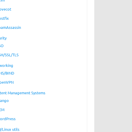
ovecot
ostfix
pamAssassin
rity
SO
SH/SSL/TLS
working
NS/BIND
penVPN
tent Management Systems
jango
EM
ordPress
/Linux utils