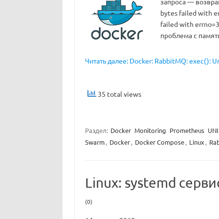
запроса — возвраща
bytes failed with 
failed with errno
проблема с памят
Читать далее: Docker: RabbitMQ: exec(): U
35 total views
Раздел:
Docker
Monitoring
Prometheus
UNI
Swarm
,
Docker
,
Docker Compose
,
Linux
,
Ra
Linux: systemd серв
(0)