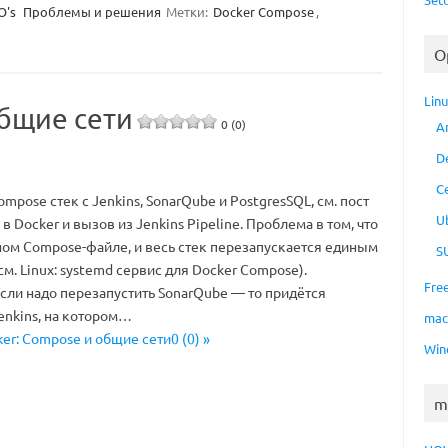
's
Проблемы и решения
Метки:
Docker Compose
,
O
Lin
общие сети
0 (0)
A
D
C
mpose стек с Jenkins, SonarQube и PostgresSQL, см. пост
U
в Docker и вызов из Jenkins Pipeline. Проблема в том, что
ном Compose-файле, и весь стек перезапускается единым
S
м. Linux: systemd сервис для Docker Compose).
Fre
если надо перезапустить SonarQube — то придётся
enkins, на котором…
ma
ker: Compose и общие сети0 (0) »
Win
m