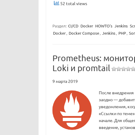
52 total views
Раздел:
CI/CD
Docker
HOWTO's
Jenkins
Sc
Docker
,
Docker Compose
,
Jenkins
,
PHP
,
So
Prometheus: монито
Loki и promtail
9 марта 2019
После внедрения L
заодно — добавить
уведомления, когд
«Ссылки по теме» 
начале. Для обще
введение, установ