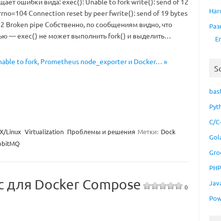
ет ошибки вида: exec(): Unable to fork write(): send of 12
Har
errno=104 Connection reset by peer fwrite(): send of 19 bytes
=32 Broken pipe Собственно, по сообщениям видно, что
Раз
ью — exec() не может выполнить fork() и выделить…
E
nable to fork, Prometheus node_exporter и Docker… »
S
bas
Pyt
C/C
X/Linux
Virtualization
Проблемы и решения
Метки:
Dock
Gol
bbitMQ
Gro
PH
ис для Docker Compose
Jav
0
Pow