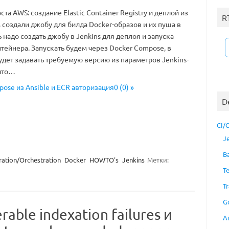
та AWS: создание Elastic Container Registry и деплой из
R
м создали джобу для билда Docker-образов и их пуша в
надо создать джобу в Jenkins для деплоя и запуска
тейнера. Запускать будем через Docker Compose, в
удет задавать требуемую версию из параметров Jenkins-
 что…
pose из Ansible и ECR авторизация0 (0) »
D
CI/
J
B
ration/Orchestration
Docker
HOWTO's
Jenkins
Метки:
T
Tr
G
able indexation failures и
A