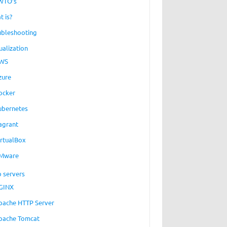
WTO’s
t is?
ubleshooting
ualization
WS
zure
ocker
ubernetes
agrant
irtualBox
Mware
 servers
GINX
pache HTTP Server
pache Tomcat