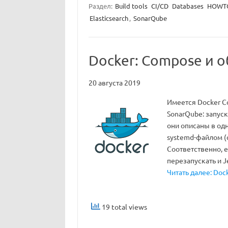
Раздел:
Build tools
CI/CD
Databases
HOWTO
Elasticsearch
,
SonarQube
Docker: Compose и 
20 августа 2019
Имеется Docker Co
SonarQube: запуск 
они описаны в од
systemd-файлом (с
Соответственно, 
перезапускать и J
Читать далее: Doc
19 total views