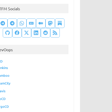
TFM Socials
evOops
CD
enkins
amboo
eamCity
avis
oCD
rgoCD