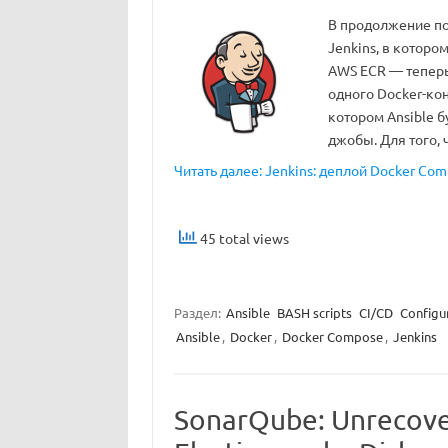
В продолжение пос
Jenkins, в которо
AWS ECR — теперь 
одного Docker-кон
котором Ansible б
джобы. Для того,
Читать далее: Jenkins: деплой Docker Com
45 total views
Раздел:
Ansible
BASH scripts
CI/CD
Configu
Ansible
,
Docker
,
Docker Compose
,
Jenkins
SonarQube: Unrecover