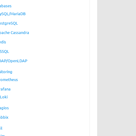
abases
ySQL/MariaDB
ostgreSQL
pache Cassandra
edis
SSQL
DAP/OpenLDAP
itoring
rometheus
rafana
Loki
agios
abbix
il
xim