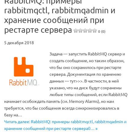
RabbitMQ: примеры
rabbitmqctl, rabbitmqadmin и
хранение сообщений при
рестарте сервера
0 (0)
5 декабря 2018
Задача — запустить RabbitMQ сервер и
создать сообщение, но таким образом,
что бы оно сохранилось при рестарте
сервера. Документация по хранению
данных — тут>>>. В частности, в ней
указано, что на диск будут сохранены
любые типы сообщений, если RabbitMQ
начинает особождать память (см. Memory Alarms), но нам
требуется, что бы сообщения всегда синхронизировались в
базу на…
Читать далее: RabbitMQ: примеры rabbitmqctl, rabbitmqadmin и
хранение сообщений при рестарте сервера0… »