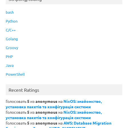
bash
Python
C/C++
Golang
Groovy
PHP
Java
PowerShell
Recent Ratings
Голосовать
5
из
anonymous
на
NixOS: знайомство,
установка пакетів та конфігурація системи
Голосовать
5
из
anonymous
на
NixOS: знайомство,
установка пакетів та конфігурація системи
Голосовать
5
из
anonymous
на
AWS: Database Migration