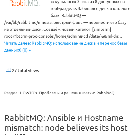
«скушалось» 3 гига из 8 доступных на
root-разделе. Забивался диск в каталоге
базы RabbitMQ —
/var/lib/rabbitmq/mnesia. Быстрый фикс — перенести его базу
на отдельный диск. Создаём новый каталог: [simterm]
root@bttrm-prod-console:/home/admin# cd /data/ && mkdir…
Читать далее: RabbitMQ: использование диска и перенос базы
данных0 (0) »
27 total views
Раздел:
HOWTO's
Проблемы и решения
Метки:
RabbitMQ
RabbitMQ: Ansible и Hostname
mismatch: node believes its host