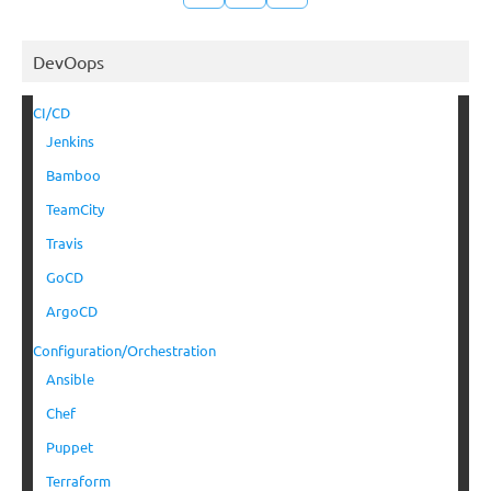
DevOops
CI/CD
Jenkins
Bamboo
TeamCity
Travis
GoCD
ArgoCD
Configuration/Orchestration
Ansible
Chef
Puppet
Terraform