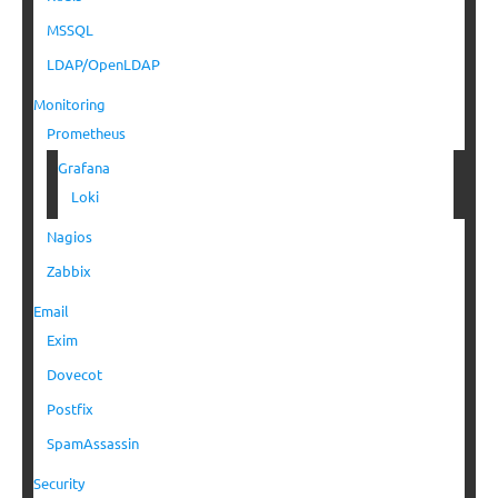
MSSQL
LDAP/OpenLDAP
Monitoring
Prometheus
Grafana
Loki
Nagios
Zabbix
Email
Exim
Dovecot
Postfix
SpamAssassin
Security