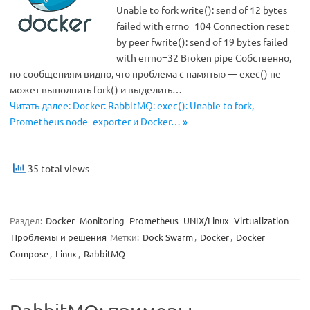
Unable to fork write(): send of 12 bytes
failed with errno=104 Connection reset
by peer fwrite(): send of 19 bytes failed
with errno=32 Broken pipe Собственно,
по сообщениям видно, что проблема с памятью — exec() не
может выполнить fork() и выделить…
Читать далее: Docker: RabbitMQ: exec(): Unable to fork,
Prometheus node_exporter и Docker… »
35 total views
Раздел:
Docker
Monitoring
Prometheus
UNIX/Linux
Virtualization
Проблемы и решения
Метки:
Dock Swarm
,
Docker
,
Docker
Compose
,
Linux
,
RabbitMQ