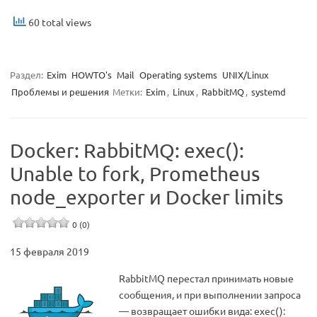
60 total views
Раздел:
Exim
HOWTO's
Mail
Operating systems
UNIX/Linux
Проблемы и решения
Метки:
Exim
,
Linux
,
RabbitMQ
,
systemd
Docker: RabbitMQ: exec():
Unable to fork, Prometheus
node_exporter и Docker limits
0 (0)
15 февраля 2019
RabbitMQ перестал принимать новые
сообщения, и при выполнении запроса
— возвращает ошибки вида: exec():