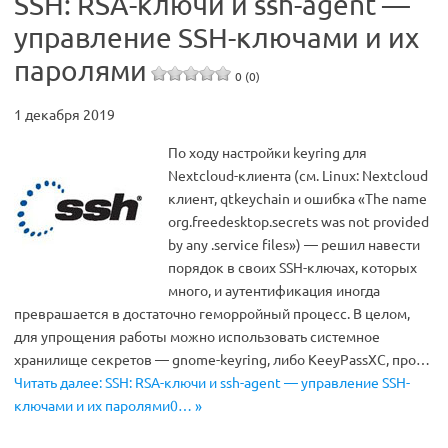
SSH: RSA-ключи и ssh-agent —
управление SSH-ключами и их
паролями
0 (0)
1 декабря 2019
По ходу настройки keyring для
Nextcloud-клиента (см. Linux: Nextcloud
клиент, qtkeychain и ошибка «The name
org.freedesktop.secrets was not provided
by any .service files») — решил навести
порядок в своих SSH-ключах, которых
много, и аутентификация иногда
преврашается в достаточно геморройный процесс. В целом,
для упрощения работы можно использовать системное
хранилище секретов — gnome-keyring, либо KeeyPassXC, про…
Читать далее: SSH: RSA-ключи и ssh-agent — управление SSH-
ключами и их паролями0… »