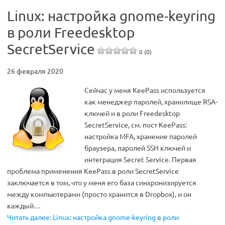
Linux: настройка gnome-keyring
в роли Freedesktop
SecretService
0 (0)
26 февраля 2020
Сейчас у меня KeePass используется
как менеджер паролей, хранилище RSA-
ключей и в роли Freedesktop
SecretService, см. пост KeePass:
настройка MFA, хранение паролей
браузера, паролей SSH ключей и
интеграция Secret Service. Первая
проблема применения KeePass в роли SecretService
заключается в том, что у меня его база синхронизируется
между компьютерами (просто хранится в Dropbox), и он
каждый…
Читать далее: Linux: настройка gnome-keyring в роли