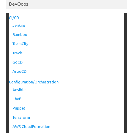
DevOops
CI/CD
Jenkins
Bamboo
TeamCity
Travis
GoCD
ArgoCD
Configuration/Orchestration
Ansible
Chef
Puppet
Terraform
AWS CloudFormation