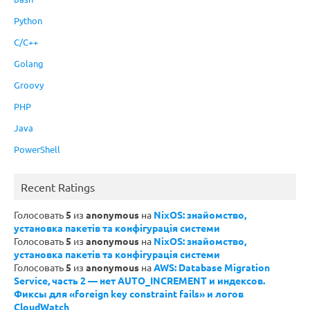
Python
C/C++
Golang
Groovy
PHP
Java
PowerShell
Recent Ratings
Голосовать
5
из
anonymous
на
NixOS: знайомство,
установка пакетів та конфігурація системи
Голосовать
5
из
anonymous
на
NixOS: знайомство,
установка пакетів та конфігурація системи
Голосовать
5
из
anonymous
на
AWS: Database Migration
Service, часть 2 — нет AUTO_INCREMENT и индексов.
Фиксы для «foreign key constraint fails» и логов
CloudWatch