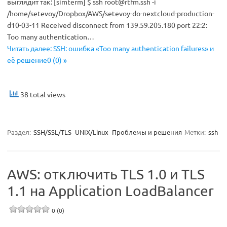
выглядит так: [simterm] $ ssh
root@rtfm.ssh
-i
/home/setevoy/Dropbox/AWS/setevoy-do-nextcloud-production-
d10-03-11 Received disconnect from 139.59.205.180 port 22:2:
Too many authentication…
Читать далее: SSH: ошибка «Too many authentication failures» и
её решение0 (0) »
38 total views
Раздел:
SSH/SSL/TLS
UNIX/Linux
Проблемы и решения
Метки:
ssh
AWS: отключить TLS 1.0 и TLS
1.1 на Application LoadBalancer
0 (0)