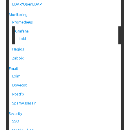
LDAP/OpenLDAP
Monitoring
Prometheus
Grafana
Loki
Nagios
Zabbix
Email
Exim
Dovecot
Postfix
SpamAssassin
Security
SSO
SSH/SSL/TLS