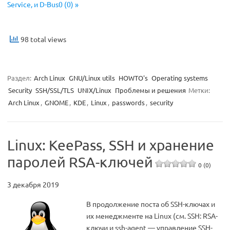
Service, и D-Bus0 (0) »
98 total views
Раздел:
Arch Linux
GNU/Linux utils
HOWTO's
Operating systems
Security
SSH/SSL/TLS
UNIX/Linux
Проблемы и решения
Метки:
Arch Linux
,
GNOME
,
KDE
,
Linux
,
passwords
,
security
Linux: KeePass, SSH и хранение
паролей RSA-ключей
0 (0)
3 декабря 2019
В продолжение поста об SSH-ключах и
их менеджменте на Linux (см. SSH: RSA-
ключи и ssh-agent — управление SSH-