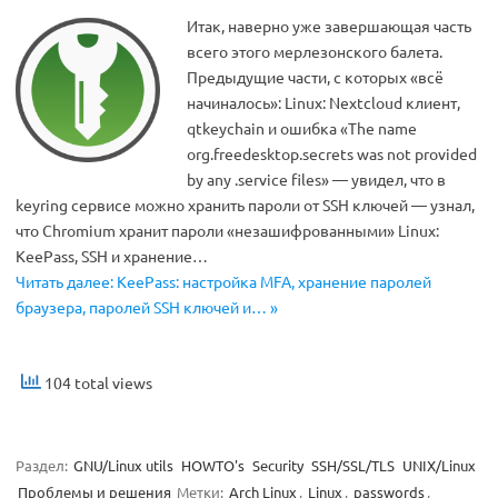
Итак, наверно уже завершающая часть
всего этого мерлезонского балета.
Предыдущие части, с которых «всё
начиналось»: Linux: Nextcloud клиент,
qtkeychain и ошибка «The name
org.freedesktop.secrets was not provided
by any .service files» — увидел, что в
keyring сервисе можно хранить пароли от SSH ключей — узнал,
что Chromium хранит пароли «незашифрованными» Linux:
KeePass, SSH и хранение…
Читать далее: KeePass: настройка MFA, хранение паролей
браузера, паролей SSH ключей и… »
104 total views
Раздел:
GNU/Linux utils
HOWTO's
Security
SSH/SSL/TLS
UNIX/Linux
Проблемы и решения
Метки:
Arch Linux
,
Linux
,
passwords
,