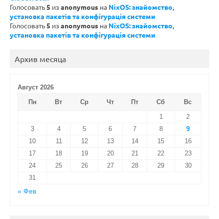
Голосовать
5
из
anonymous
на
NixOS: знайомство,
установка пакетів та конфігурація системи
Голосовать
5
из
anonymous
на
NixOS: знайомство,
установка пакетів та конфігурація системи
Архив месяца
Август 2026
Пн
Вт
Ср
Чт
Пт
Сб
Вс
1
2
3
4
5
6
7
8
9
10
11
12
13
14
15
16
17
18
19
20
21
22
23
24
25
26
27
28
29
30
31
« Фев