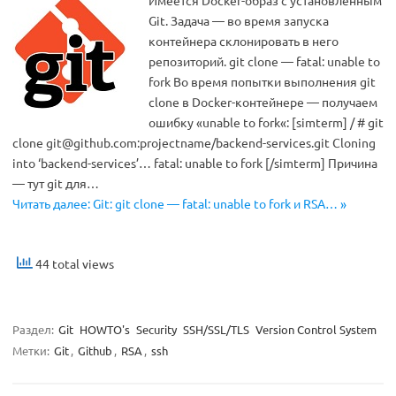
Имеется Docker-образ с установленным
Git. Задача — во время запуска
контейнера склонировать в него
репозиторий. git clone — fatal: unable to
fork Во время попытки выполнения git
clone в Docker-контейнере — получаем
ошибку «unable to fork«: [simterm] / # git
clone
git@github.com
:projectname/backend-services.git Cloning
into ‘backend-services’… fatal: unable to fork [/simterm] Причина
— тут git для…
Читать далее: Git: git clone — fatal: unable to fork и RSA… »
44 total views
Раздел:
Git
HOWTO's
Security
SSH/SSL/TLS
Version Control System
Метки:
Git
,
Github
,
RSA
,
ssh