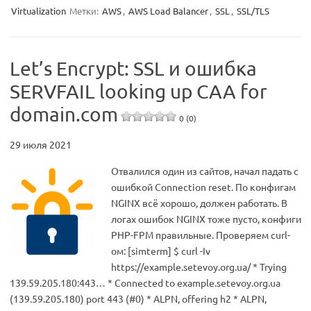
Virtualization
Метки:
AWS
,
AWS Load Balancer
,
SSL
,
SSL/TLS
Let’s Encrypt: SSL и ошибка
SERVFAIL looking up CAA for
domain.com
0 (0)
29 июля 2021
Отвалился один из сайтов, начал падать с
ошибкой Connection reset. По конфигам
NGINX всё хорошо, должен работать. В
логах ошибок NGINX тоже пусто, конфиги
PHP-FPM правильные. Проверяем curl-
ом: [simterm] $ curl -Iv
https://example.setevoy.org.ua/ * Trying
139.59.205.180:443… * Connected to example.setevoy.org.ua
(139.59.205.180) port 443 (#0) * ALPN, offering h2 * ALPN,