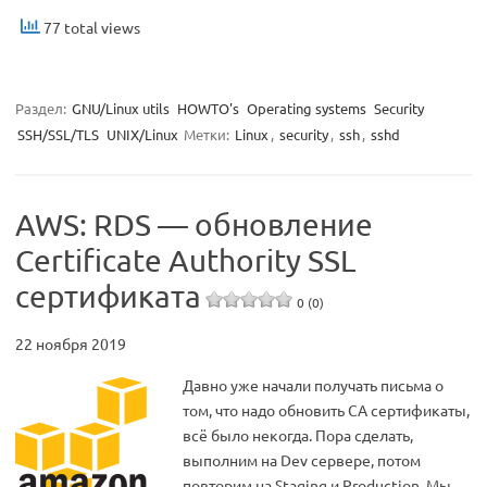
77 total views
Раздел:
GNU/Linux utils
HOWTO's
Operating systems
Security
SSH/SSL/TLS
UNIX/Linux
Метки:
Linux
,
security
,
ssh
,
sshd
AWS: RDS — обновление
Certificate Authority SSL
сертификата
0 (0)
22 ноября 2019
Давно уже начали получать письма о
том, что надо обновить CA сертификаты,
всё было некогда. Пора сделать,
выполним на Dev сервере, потом
повторим на Staging и Production. Мы