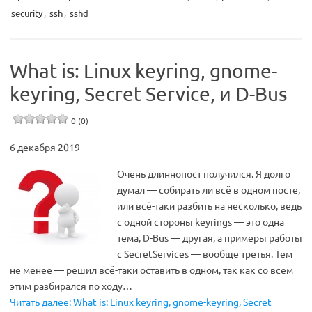
security
,
ssh
,
sshd
What is: Linux keyring, gnome-
keyring, Secret Service, и D-Bus
0 (0)
6 декабря 2019
Очень длиннопост получился. Я долго
думал — собирать ли всё в одном посте,
или всё-таки разбить на несколько, ведь
с одной стороны keyrings — это одна
тема, D-Bus — другая, а примеры работы
с SecretServices — вообще третья. Тем
не менее — решил всё-таки оставить в одном, так как со всем
этим разбирался по ходу…
Читать далее: What is: Linux keyring, gnome-keyring, Secret