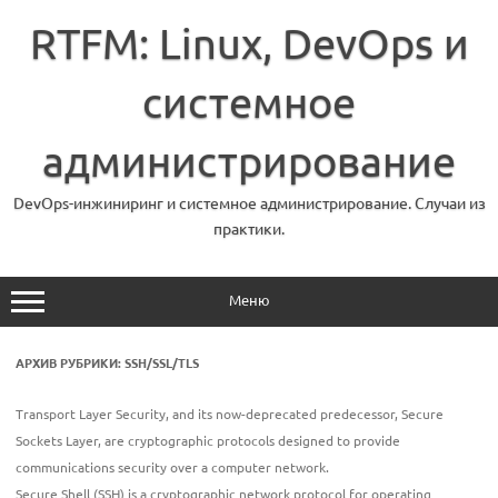
Перейти
к
RTFM: Linux, DevOps и
содержимому
системное
администрирование
DevOps-инжиниринг и системное администрирование. Случаи из
практики.
Меню
АРХИВ РУБРИКИ:
SSH/SSL/TLS
Transport Layer Security, and its now-deprecated predecessor, Secure
Sockets Layer, are cryptographic protocols designed to provide
communications security over a computer network.
Secure Shell (SSH) is a cryptographic network protocol for operating