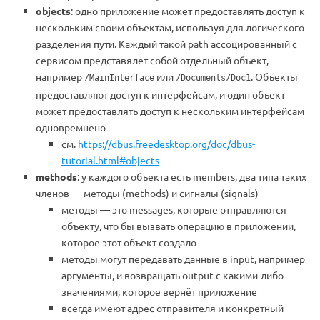
objects
: одно приложение может предоставлять доступ к
нескольким своим объектам, используя для логического
разделения пути. Каждый такой path ассоцированный с
сервисом представялет собой отдельный объект,
например
или
. Объекты
/MainInterface
/Documents/Doc1
предоставляют доступ к интерфейсам, и один объект
может предоставлять доступ к нескольким интерфейсам
одновремнено
см.
https://dbus.freedesktop.org/doc/dbus-
tutorial.html#objects
methods
: у каждого объекта есть members, два типа таких
членов — методы (methods) и сигналы (signals)
методы — это messages, которые отправляются
объекту, что бы вызвать операцию в приложении,
которое этот объект создало
методы могут передавать данные в input, например
аргументы, и возвращать output с какими-либо
значениями, которое вернёт приложение
всегда имеют адрес отправителя и конкретный