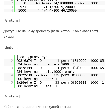
2
0: 43 42/42 34/1000000 768/25000000
3
971: 1 1/1 1/200 9/20000
4
1000: 4 4/4 4/200 46/20000
[/simterm]
Доступные нашему процессу (
, который вызывает
)
bash
cat
ключи:
[simterm]
1
$ cat /proc/keys
2
008f6a74 I--Q--- 1 perm 1f3f0000 1000 65
534 keyring _uid_ses.1000: 1
3
0ae78499 I--Q--- 4 perm 1f3f0000 1000 65
534 keyring _uid.1000: empty
4
0b0ffe3d I--Q--- 225 perm 3f030000 1000 1
000 keyring _ses: 1
5
2a28e4fe I--Q--- 33 perm 3f030000 1000 1
000 keyring _ses: 1
[/simterm]
Кейринги пользователя в текущей сессии: