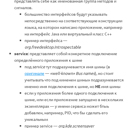
представлять себе как именованная группа методов и
сигналов.
большинство интерфейсов будут указывать
непосредственно на соответствующие конструкции
языка, на котором написано приложение, например
на интерфейс Java или виртуальный класс С++
пример интерфейса —
org.freedesktop.Introspectable
service
: представляет собой конкретное подключение
определённого приложения к шине
под
service
тут подразумевается имя шины (в
оригинале
—
«well-known» Bus names
), но стоит
учитывать что под «именем шины» подразумевается
именно имя подключения к шине, но
НЕ
имя шины
если у приложения более одного подключения к
шине, или если приложение запущено в нескольких
экземплярах — у имени сервиса может бтыь
добавлен, например, PID, что бы сделать его
уникальным
пример service —
org.kde.screensaver