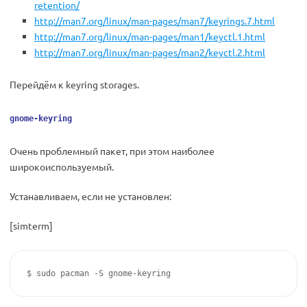
retention/
http://man7.org/linux/man-pages/man7/keyrings.7.html
http://man7.org/linux/man-pages/man1/keyctl.1.html
http://man7.org/linux/man-pages/man2/keyctl.2.html
Перейдём к keyring storages.
gnome-keyring
Очень проблемный пакет, при этом наиболее
широкоиспользуемый.
Устанавливаем, если не установлен:
[simterm]
$ sudo pacman -S gnome-keyring