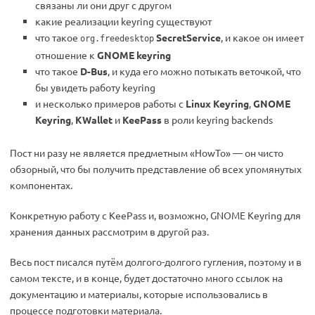
связаны ли они друг с другом
какие реализации keyring существуют
что такое
SecretService
, и какое он имеет
org.freedesktop
отношение к
GNOME keyring
что такое
D-Bus
, и куда его можно потыкать веточкой, что
бы увидеть работу keyring
и несколько примеров работы с
Linux Keyring
,
GNOME
Keyring
,
KWallet
и
KeePass
в роли keyring backends
Пост ни разу не является предметным «HowTo» — он чисто
обзорный, что бы получить представление об всех упомянутых
компонентах.
Конкретную работу с KeePass и, возможно, GNOME Keyring для
хранения данных рассмотрим в другой раз.
Весь пост писался путём долгого-долгого гугления, поэтому и в
самом тексте, и в конце, будет достаточно много ссылок на
документацию и материалы, которые использовались в
процессе подготовки материала.