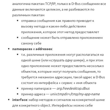
аналогична пакетам TCP/IP, только в D-Bus сообщении все
данные включаются целиком, а не разбиваются по
различным пакетам
отправка сообщения как правило приводит к
вызову метода и каким-либо действиям
приложения, которое этот метод предоставялет
сообщение может быть отправлено приложением
самому себе
namespaces
и
addresses
:
т.к. различные приложения могут располагаться на
одной шине (или «
слушать одну шину
«), и при этом
одно приложение может предоставлять несколько
объектов, которые могут получать сообщения, то
требуется механизм адресации, такой адрес в D-Bus
состоит из интерфейса + сервис + имя объекта
пример namespace —
org.freedesktop.dbus
пример адреса —
unix:tmpdir=/tmp/my-app-name
interface
: набор методов и сигналов на конкретной шине
для конкретного object. Интерфейсы можно себе