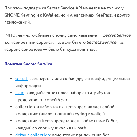
При этом поддержка Secret Service API имеется не только у
GNOME Keyring и к KWallet, но и у, например, KeePass, и других
приложений.
IMHO, немного сбивает с толку само название —
Secret Service
,
т.е. «секретный сервис». Назвали бы его
Secret
s
Service
, т.е.
«сервис секретов» — было бы куда понятнее.
Понятия Secret Service
secret
: сам пароль, или любая другая конфиденциальная
информация
item
: каждый секрет плюс набор его атрибутов
представляют собой
item
collection: а набор таких items преставляет собой
коллекцию (аналог понятий keyring и wallet)
коллекции и items представлены объектами D-Bus,
каждый со своим уникальным path
default collection
: клиентские приложения без