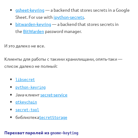
gsheet-keyring
— a backend that stores secrets in a Google
Sheet. For use with
ipython-secrets
.
bitwarden-keyring
— a backend that stores secrets in
the
BitWarden
password manager.
И это далеко не все.
Клиенты для работы с такими хранилищами, опять-таки —
список далеко не полный:
libsecret
python-keyring
Java-клиент
secret-service
qtkeychain
secret-tool
библиотека
SecretStorage
Перехват паролей из
gnome-keyting