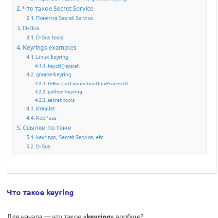
Что такое Secret Service
Понятия Secret Service
D-Bus
D-Bus tools
Keyrings examples
Linux keyring
keyctl() syscall
gnome-keyring
D-Bus GetConnectionUnixProcessID
python-keyring
secret-tools
KWallet
KeePass
Ссылки по теме
keyrings, Secret Service, etc
D-Bus
Что такое keyring
Для начала — что такое «
keyring
» вообще?