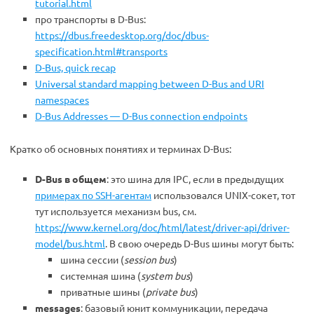
tutorial.html
про транспорты в D-Bus:
https://dbus.freedesktop.org/doc/dbus-
specification.html#transports
D-Bus, quick recap
Universal standard mapping between D-Bus and URI
namespaces
D-Bus Addresses — D-Bus connection endpoints
Кратко об основных понятиях и терминах D-Bus:
D-Bus в общем
: это шина для IPC, если в предыдущих
примерах по SSH-агентам
использовался UNIX-сокет, тот
тут используется механизм bus, см.
https://www.kernel.org/doc/html/latest/driver-api/driver-
model/bus.html
. В свою очередь D-Bus шины могут быть:
шина сессии (
session bus
)
системная шина (
system bus
)
приватные шины (
private bus
)
messages
: базовый юнит коммуникации, передача