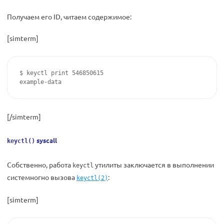
Получаем его ID, читаем содержимое:
[simterm]
$ keyctl print 546850615

example-data
[/simterm]
syscall
keyctl()
Собственно, работа
утилиты заключается в выполнении
keyctl
системногно вызова
:
keyctl(2)
[simterm]