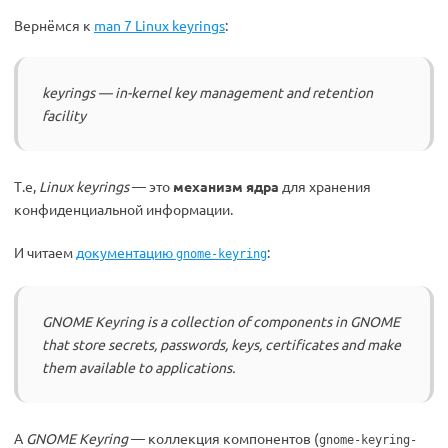
Вернёмся к
man 7 Linux keyrings
:
keyrings — in-kernel key management and retention
facility
Т.е,
Linux keyrings
— это
механизм ядра
для хранения
конфиденциальной информации.
И читаем
документацию
:
gnome-keyring
GNOME Keyring is a collection of components in GNOME
that store secrets, passwords, keys, certificates and make
them available to applications.
А
GNOME Keyring
— коллекция компонентов (
gnome-keyring-