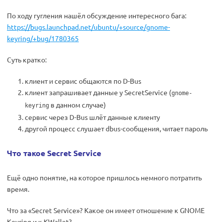
По ходу гугления нашёл обсуждение интересного бага:
https://bugs.launchpad.net/ubuntu/+source/gnome-
keyring/+bug/1780365
Суть кратко:
клиент и сервис общаются по D-Bus
клиент запрашивает данные у SecretService (
gnome-
в данном случае)
keyring
сервис через D-Bus шлёт данные клиенту
другой процесс слушает dbus-сообщения, читает пароль
Что такое Secret Service
Ещё одно понятие, на которое пришлось немного потратить
время.
Что за «Secret Service»? Какое он имеет отношение к GNOME
Keyring и к KWallet?