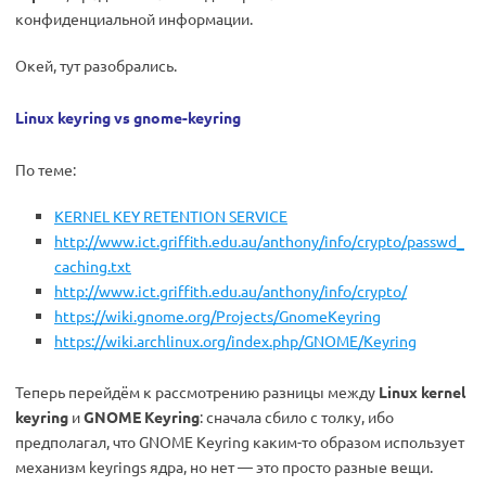
конфиденциальной информации.
Окей, тут разобрались.
Linux keyring vs gnome-keyring
По теме:
KERNEL KEY RETENTION SERVICE
http://www.ict.griffith.edu.au/anthony/info/crypto/passwd_
caching.txt
http://www.ict.griffith.edu.au/anthony/info/crypto/
https://wiki.gnome.org/Projects/GnomeKeyring
https://wiki.archlinux.org/index.php/GNOME/Keyring
Теперь перейдём к рассмотрению разницы между
Linux kernel
keyring
и
GNOME Keyring
: сначала сбило с толку, ибо
предполагал, что GNOME Keyring каким-то образом использует
механизм keyrings ядра, но нет — это просто разные вещи.