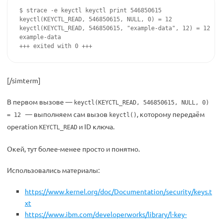
$ strace -e keyctl keyctl print 546850615

keyctl(KEYCTL_READ, 546850615, NULL, 0) = 12

keyctl(KEYCTL_READ, 546850615, "example-data", 12) = 12

example-data

+++ exited with 0 +++
[/simterm]
В первом вызове —
keyctl(KEYCTL_READ, 546850615, NULL, 0)
— выполняем сам вызов
, которому передаём
= 12
keyctl()
operation
и ID ключа.
KEYCTL_READ
Окей, тут более-менее просто и понятно.
Использовались материалы:
https://www.kernel.org/doc/Documentation/security/keys.t
xt
https://www.ibm.com/developerworks/library/l-key-