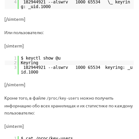
4
182944921 --alswrv 1000 65534 \_ keyrin
g: _uid.1000
[/simterm]
Или пользователю:
[simterm]
1
$ keyctl show @u
2
Keyring
3
182944921 --alswrv 1000 65534 keyring: _u
id.1000
[/simterm]
Кроме того, в файле
можно получить
/proc/key-users
информацию обо всех хранилищах и их статистике по каждому
пользователю:
[simterm]
1
$ cat /proc/key-users