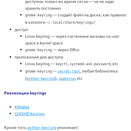
доступны только во время сесии — их не надо
хранить постоянно
— создаёт файл на диске, как правило
gnome-keyring
в каталоге
~/.local/share/keyrings/
доступ:
Linux keyring — через системные вызовы из user
space в kernel space
— через DBus
gnome-keyring
приложения для доступа:
Linux keyring —
,
, etc
keyctl
systemd-ask-password
—
, любая библиотека
gnome-keyring
secret-tool
(
),
, etc
python-keyring
seahorse
Реализации keyrings
KWallet
GNOME Keyring
Кроме того,
упоминает:
python-keyring