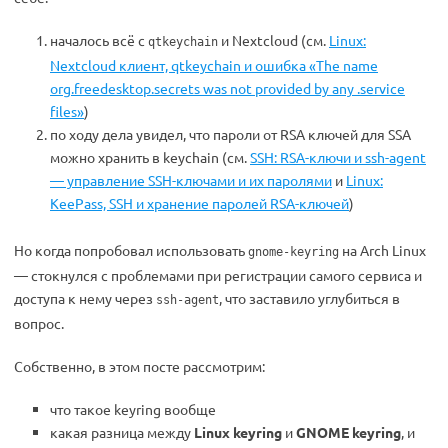
началось всё с
и Nextcloud (см.
Linux:
qtkeychain
Nextcloud клиент, qtkeychain и ошибка «The name
org.freedesktop.secrets was not provided by any .service
files»
)
по ходу дела увидел, что пароли от RSA ключей для SSA
можно хранить в keychain (см.
SSH: RSA-ключи и ssh-agent
— управление SSH-ключами и их паролями
и
Linux:
KeePass, SSH и хранение паролей RSA-ключей
)
Но когда попробовал использовать
на Arch Linux
gnome-keyring
— стокнулся с проблемами при регистрации самого сервиса и
доступа к нему через
, что заставило углубиться в
ssh-agent
вопрос.
Собственно, в этом посте рассмотрим:
что такое keyring вообще
какая разница между
Linux keyring
и
GNOME keyring
, и