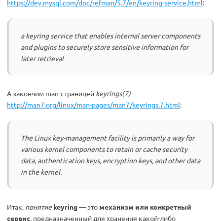
https://dev.mysql.com/doc/refman/5.7/en/keyring-service.html
:
a keyring service that enables internal server components
and plugins to securely store sensitive information for
later retrieval
А закончим man-страницей
keyrings(7)
—
http://man7.org/linux/man-pages/man7/keyrings.7.html
:
The Linux key-management facility is primarily a way for
various kernel components to retain or cache security
data, authentication keys, encryption keys, and other data
in the kernel.
Итак,
понятие
keyring
— это
механизм или конкретный
сервис
, предназначенный для хранения какой-либо