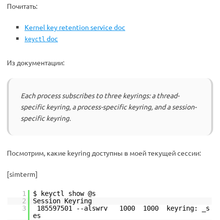
Почитать:
Kernel key retention service doc
doc
keyctl
Из документации:
Each process subscribes to three keyrings: a thread-
specific keyring, a process-specific keyring, and a session-
specific keyring.
Посмотрим, какие keyring доступны в моей текущей сессии:
[simterm]
1
$ keyctl show @s
2
Session Keyring
3
185597501 --alswrv 1000 1000 keyring: _s
es