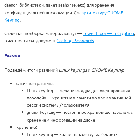
, библиотеки, пакет
, etc) для хранения
daemon
seahorse
конфиденциальной информации. См.
архитектуру GNOME
Keyring
.
Отличная подборка материалов тут —
Tower Floor — Encryption
,
в частности см. документ
Caching Passwords
.
Резюме
Подведём итоги различий
Linux keyrings
и
GNOME Keyring
:
ключевая разница:
Linux keyring — механизм ядра для «кеширования
паролей» — хранит их в памяти во время активной
сессии системы/пользователя
— постоянное хранилище паролей, с
gnome-keyring
хранением информации на диске
хранение:
Linux keyring — хранит в памяти, т.к. секреты