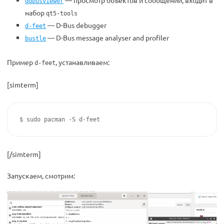
— просмотр объектов и сообщений, входит в
qdbusviewer
набор
qt5-tools
— D-Bus debugger
d-feet
— D-Bus message analyser and profiler
bustle
Пример
, устанавливаем:
d-feet
[simterm]
$ sudo pacman -S d-feet
[/simterm]
Запускаем, смотрим: