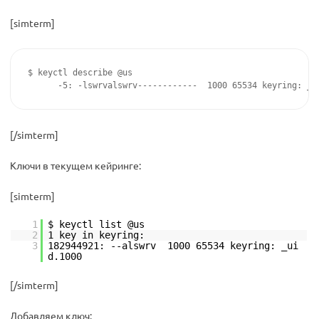
[simterm]
$ keyctl describe @us

      -5: -lswrvalswrv------------  1000 65534 keyring: _u
[/simterm]
Ключи в текущем кейринге:
[simterm]
1
$ keyctl list @us
2
1 key in keyring:
3
182944921: --alswrv 1000 65534 keyring: _ui
d.1000
[/simterm]
Добавляем ключ: