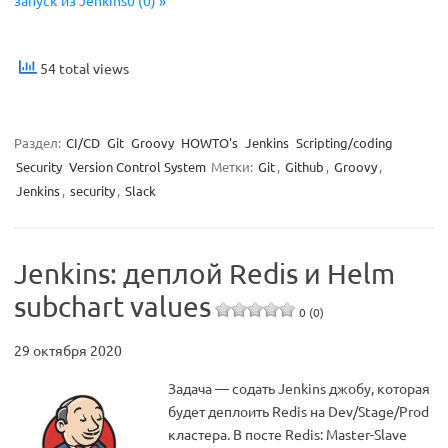
запуск из Jenkins0 (0) »
54 total views
Раздел:
CI/CD
Git
Groovy
HOWTO's
Jenkins
Scripting/coding
Security
Version Control System
Метки:
Git
,
Github
,
Groovy
,
Jenkins
,
security
,
Slack
Jenkins: деплой Redis и Helm
subchart values
0 (0)
29 октября 2020
Задача — содать Jenkins джобу, которая
будет деплоить Redis на Dev/Stage/Prod
кластера. В посте Redis: Master-Slave