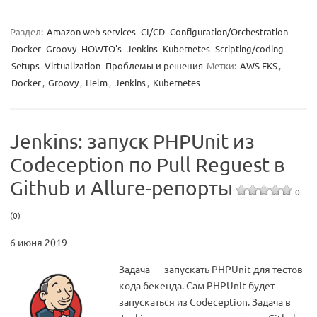
Раздел:
Amazon web services
CI/CD
Configuration/Orchestration
Docker
Groovy
HOWTO's
Jenkins
Kubernetes
Scripting/coding
Setups
Virtualization
Проблемы и решения
Метки:
AWS EKS
,
Docker
,
Groovy
,
Helm
,
Jenkins
,
Kubernetes
Jenkins: запуск PHPUnit из
Codeception по Pull Reguest в
Github и Allure-репорты
0
(0)
6 июня 2019
Задача — запускать PHPUnit для тестов
кода бекенда. Сам PHPUnit будет
запускаться из Codeception. Задача в