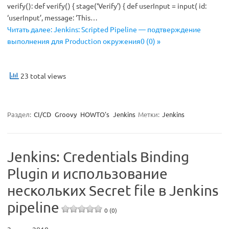
verify(): def verify() { stage(‘Verify’) { def userInput = input( id:
‘userInput’, message: ‘This…
Читать далее: Jenkins: Scripted Pipeline — подтверждение
выполнения для Production окружения0 (0) »
23 total views
Раздел:
CI/CD
Groovy
HOWTO's
Jenkins
Метки:
Jenkins
Jenkins: Credentials Binding
Plugin и использование
нескольких Secret file в Jenkins
pipeline
0 (0)