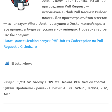
Jenkins должна триггериться из Github,
при создании Pull Request —
используем Github Pull-Request Builder
плагин. Для просмотра отчётов о тестах
— используем Allure. Jenkins запущен в Docker-контейнере, и
все процессы будет запускать в контейнерах. Проверка тестов
Что бы получить…
Читать далее: Jenkins: запуск PHPUnit из Codeception по Pull
Reguest в Github… »
18 total views
Раздел:
CI/CD
Git
Groovy
HOWTO's
Jenkins
PHP
Version Control
System
Проблемы и решения
Метки:
Allure
,
Github
,
Jenkins
,
PHP
,
test