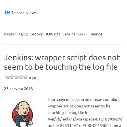
74 total views
Раздел:
CI/CD
Groovy
HOWTO's
Jenkins
Метки:
Jenkins
Jenkins: wrapper script does not
seem to be touching the log file
0 (0)
23 августа 2018
При запуске задачи возникает ошибка:
wrapper script does not seem to be
touching the log file in
/var/lib/jenkins/workspace/ETLFB@tmp/d
urable-893314e7 (JENKINS-48300: if on a