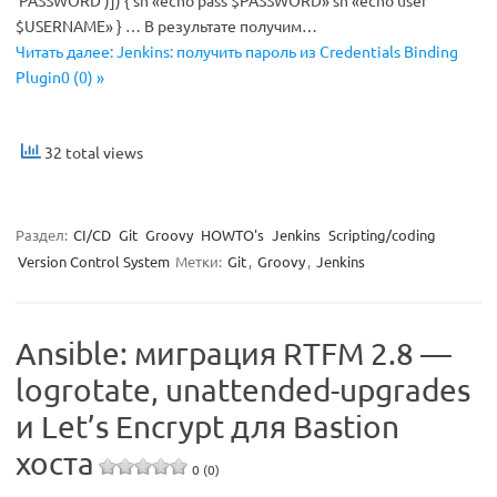
$USERNAME» } … В результате получим…
Читать далее: Jenkins: получить пароль из Credentials Binding
Plugin0 (0) »
32 total views
Раздел:
CI/CD
Git
Groovy
HOWTO's
Jenkins
Scripting/coding
Version Control System
Метки:
Git
,
Groovy
,
Jenkins
Ansible: миграция RTFM 2.8 —
logrotate, unattended-upgrades
и Let’s Encrypt для Bastion
хоста
0 (0)