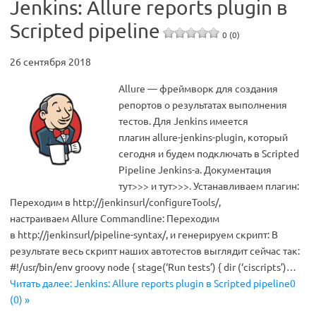
Jenkins: Allure reports plugin в
Scripted pipeline
0 (0)
26 сентября 2018
Allure — фреймворк для создания
репортов о результатах выполнения
тестов. Для Jenkins имеется
плагин allure-jenkins-plugin, который
сегодня и будем подключать в Scripted
Pipeline Jenkins-а. Документация
тут>>> и тут>>>. Устанавливаем плагин:
Переходим в http://jenkinsurl/configureTools/,
настраиваем Allure Commandline: Переходим
в http://jenkinsurl/pipeline-syntax/, и генерируем скрипт: В
результате весь скрипт наших автотестов выглядит сейчас так:
#!/usr/bin/env groovy node { stage(‘Run tests’) { dir (‘ciscripts’)…
Читать далее: Jenkins: Allure reports plugin в Scripted pipeline0
(0) »