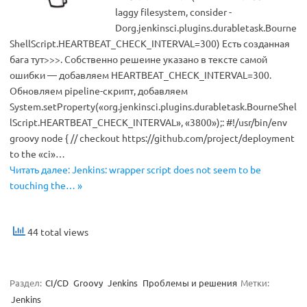
laggy filesystem, consider -
Dorg.jenkinsci.plugins.durabletask.Bourne
ShellScript.HEARTBEAT_CHECK_INTERVAL=300) Есть созданная
бага тут>>>. Собственно решеине указано в тексте самой
ошибки — добавляем HEARTBEAT_CHECK_INTERVAL=300.
Обновляем pipeline-скрипт, добавляем
System.setProperty(«org.jenkinsci.plugins.durabletask.BourneShel
lScript.HEARTBEAT_CHECK_INTERVAL», «3800»);: #!/usr/bin/env
groovy node { // checkout https://github.com/project/deployment
to the «ci»…
Читать далее: Jenkins: wrapper script does not seem to be
touching the… »
44 total views
Раздел:
CI/CD
Groovy
Jenkins
Проблемы и решения
Метки:
Jenkins