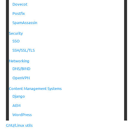
Dovecot
Postfix
SpamAssassin
Security
SSO
SSH/SSL/TLS
Networking
DNS/BIND
OpenVPN
Content Management Systems
Django
AEM
WordPress
GNU/Linux utils