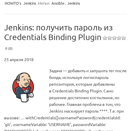
HOWTO's
Jenkins
Метки:
Ansible
,
Jenkins
Jenkins: получить пароль из
Credentials Binding Plugin
0 (0)
25 апреля 2018
Задача — добавить и запушить тег после
билда, используя логин:пароль
репозитория, которые добавлены
в Credentials Binding Plugin. Само
решение достаточно костыльное, но
рабочее. Главная проблема в том, что
Jenkins маскирует пароль ****. Т.е. при
вызове: … withCredentials([usernamePassword(credentialsId:
‘git’, usernameVariable: ‘USERNAME’, passwordVariable:
‘PASSWORD’)]) { sh «echo pass $PASSWORD» sh «echo user