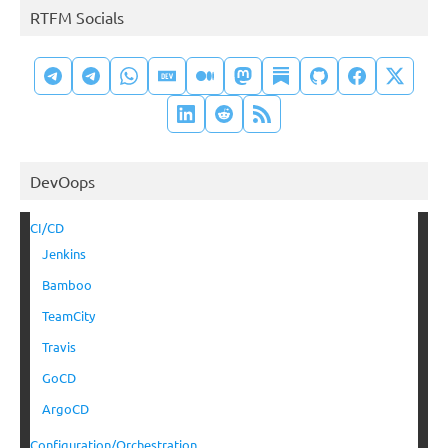
RTFM Socials
DevOops
CI/CD
Jenkins
Bamboo
TeamCity
Travis
GoCD
ArgoCD
Configuration/Orchestration