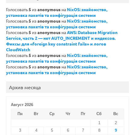
Голосовать
5
из
anonymous
на
NixOS: знайомство,
установка пакетів та конфігурація системи
Голосовать
5
из
anonymous
на
NixOS: знайомство,
установка пакетів та конфігурація системи
Голосовать
5
из
anonymous
на
AWS: Database Migration
Service, часть 2 — нет AUTO_INCREMENT и индексов.
Фиксы для «foreign key constraint fails» и логов
CloudWatch
Голосовать
5
из
anonymous
на
NixOS: знайомство,
установка пакетів та конфігурація системи
Голосовать
5
из
anonymous
на
NixOS: знайомство,
установка пакетів та конфігурація системи
Архив месяца
Август 2026
Пн
Вт
Ср
Чт
Пт
Сб
Вс
1
2
3
4
5
6
7
8
9