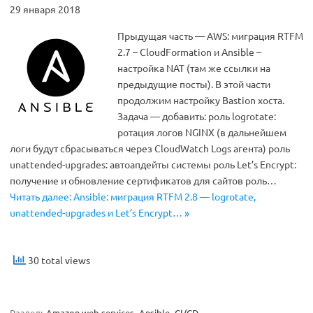
29 января 2018
Прыдущая часть — AWS: миграция RTFM
2.7 – CloudFormation и Ansible –
наcтройка NAT (там же ссылки на
предыдущие посты). В этой части
продолжим настройку Bastion хоста.
Задача — добавить: роль logrotate:
ротация логов NGINX (в дальнейшем
логи будут сбрасываться через CloudWatch Logs агента) роль
unattended-upgrades: автоапдейты системы роль Let’s Encrypt:
получение и обновление сертификатов для сайтов роль…
Читать далее: Ansible: миграция RTFM 2.8 — logrotate,
unattended-upgrades и Let’s Encrypt… »
30 total views
Раздел:
Amazon web services
Ansible
CI/CD