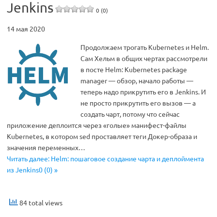
Jenkins
0 (0)
14 мая 2020
Продолжаем трогать Kubernetes и Helm.
Сам Хельм в общих чертах рассмотрели
в посте Helm: Kubernetes package
manager — обзор, начало работы —
теперь надо прикрутить его в Jenkins. И
не просто прикрутить его вызов — а
создать чарт, потому что сейчас
приложение деплоится через «голые» манифест-файлы
Kubernetes, в котором sed проставляет теги Докер-образа и
значения переменных…
Читать далее: Helm: пошаговое создание чарта и деплоймента
из Jenkins0 (0) »
84 total views