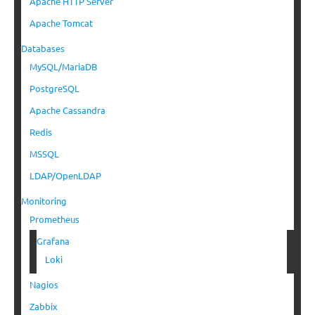
Apache HTTP Server
Apache Tomcat
Databases
MySQL/MariaDB
PostgreSQL
Apache Cassandra
Redis
MSSQL
LDAP/OpenLDAP
Monitoring
Prometheus
Grafana
Loki
Nagios
Zabbix