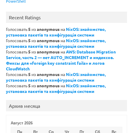
PowerShell
Recent Ratings
Голосовать
5
из
anonymous
на
NixOS: знайомство,
установка пакетів та конфігурація системи
Голосовать
5
из
anonymous
на
NixOS: знайомство,
установка пакетів та конфігурація системи
Голосовать
5
из
anonymous
на
AWS: Database Migration
Service, часть 2 — нет AUTO_INCREMENT и индексов.
Фиксы для «foreign key constraint fails» и логов
CloudWatch
Голосовать
5
из
anonymous
на
NixOS: знайомство,
установка пакетів та конфігурація системи
Голосовать
5
из
anonymous
на
NixOS: знайомство,
установка пакетів та конфігурація системи
Архив месяца
Август 2026
Пн
Вт
Ср
Чт
Пт
Сб
Вс