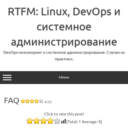
Перейти
к
RTFM: Linux, DevOps и
содержимому
системное
администрирование
DevOps-инжиниринг и системное администрирование. Случаи из
практики.
Меню
FAQ
4 (1)
Click to rate this post!
[Total:
1
Average:
4
]