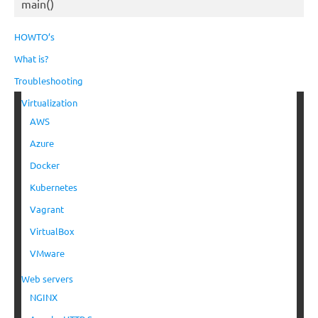
main()
HOWTO’s
What is?
Troubleshooting
Virtualization
AWS
Azure
Docker
Kubernetes
Vagrant
VirtualBox
VMware
Web servers
NGINX