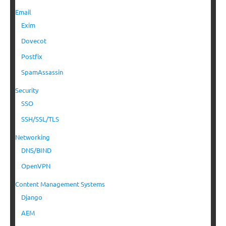
Email
Exim
Dovecot
Postfix
SpamAssassin
Security
SSO
SSH/SSL/TLS
Networking
DNS/BIND
OpenVPN
Content Management Systems
Django
AEM