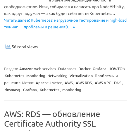
свободном стиле. Итак, собирался я написать про NodeAffinity,
как вдруг подумал — а как будет себя вести Kubernetes…
Читать далее: Kubernetes: нагрузочное тестирование и high-load
тюнинг — проблемы и решения0… »
56 total views
Раздел:
Amazon web services
Databases
Docker
Grafana
HOWTO's
Kubernetes
Monitoring
Networking
Virtualization
Проблемы и
решения
Метки:
Apache JMeter
,
AWS
,
AWS RDS
,
AWS VPC
,
DNS
,
dnsmasq
,
Grafana
,
Kubernetes
,
monitoring
AWS: RDS — обновление
Certificate Authority SSL