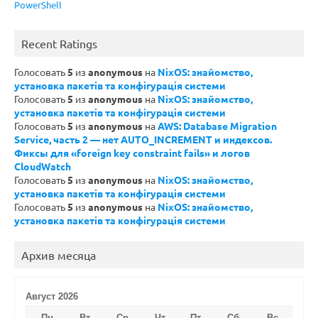
PowerShell
Recent Ratings
Голосовать
5
из
anonymous
на
NixOS: знайомство,
установка пакетів та конфігурація системи
Голосовать
5
из
anonymous
на
NixOS: знайомство,
установка пакетів та конфігурація системи
Голосовать
5
из
anonymous
на
AWS: Database Migration
Service, часть 2 — нет AUTO_INCREMENT и индексов.
Фиксы для «foreign key constraint fails» и логов
CloudWatch
Голосовать
5
из
anonymous
на
NixOS: знайомство,
установка пакетів та конфігурація системи
Голосовать
5
из
anonymous
на
NixOS: знайомство,
установка пакетів та конфігурація системи
Архив месяца
Август 2026
Пн
Вт
Ср
Чт
Пт
Сб
Вс