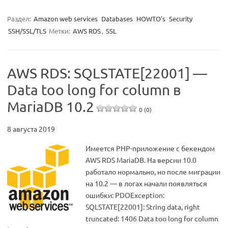
Раздел:
Amazon web services
Databases
HOWTO's
Security
SSH/SSL/TLS
Метки:
AWS RDS
,
SSL
AWS RDS: SQLSTATE[22001] —
Data too long for column в
MariaDB 10.2
0 (0)
8 августа 2019
Имеется PHP-приложение с бекендом
AWS RDS MariaDB. На версии 10.0
работало нормально, но после миграции
на 10.2 — в логах начали появляться
ошибки: PDOException:
SQLSTATE[22001]: String data, right
truncated: 1406 Data too long for column