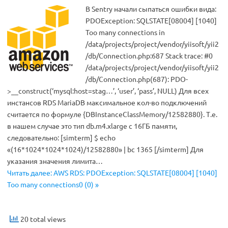
В Sentry начали сыпаться ошибки вида:
PDOException: SQLSTATE[08004] [1040]
Too many connections in
/data/projects/project/vendor/yiisoft/yii2
/db/Connection.php:687 Stack trace: #0
/data/projects/project/vendor/yiisoft/yii2
/db/Connection.php(687): PDO-
>__construct(‘mysql:host=stag…’, ‘user’, ‘pass’, NULL) Для всех
инстансов RDS MariaDB максимальное кол-во подключений
считается по формуле {DBInstanceClassMemory/12582880}. Т.е.
в нашем случае это тип db.m4.xlarge с 16ГБ памяти,
следовательно: [simterm] $ echo
«(16*1024*1024*1024)/12582880» | bc 1365 [/simterm] Для
указания значения лимита…
Читать далее: AWS RDS: PDOException: SQLSTATE[08004] [1040]
Too many connections0 (0) »
20 total views