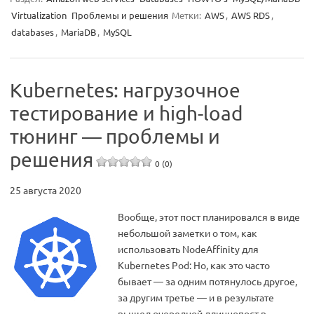
Virtualization
Проблемы и решения
Метки:
AWS
,
AWS RDS
,
databases
,
MariaDB
,
MySQL
Kubernetes: нагрузочное
тестирование и high-load
тюнинг — проблемы и
решения
0 (0)
25 августа 2020
Вообще, этот пост планировался в виде
небольшой заметки о том, как
использовать NodeAffinity для
Kubernetes Pod: Но, как это часто
бывает — за одним потянулось другое,
за другим третье — и в результате
вышел очередной длиннопост в