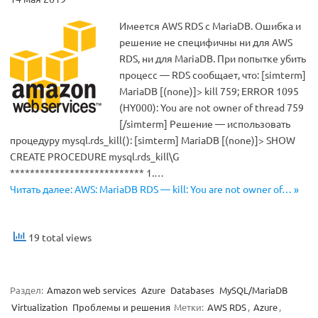
Имеется AWS RDS с MariaDB. Ошибка и
решение не специфичны ни для AWS
RDS, ни для MariaDB. При попытке убить
процесс — RDS сообщает, что: [simterm]
MariaDB [(none)]> kill 759; ERROR 1095
(HY000): You are not owner of thread 759
[/simterm] Решение — использовать
процедуру mysql.rds_kill(): [simterm] MariaDB [(none)]> SHOW
CREATE PROCEDURE mysql.rds_kill\G
*************************** 1.…
Читать далее: AWS: MariaDB RDS — kill: You are not owner of… »
19 total views
Раздел:
Amazon web services
Azure
Databases
MySQL/MariaDB
Virtualization
Проблемы и решения
Метки:
AWS RDS
,
Azure
,