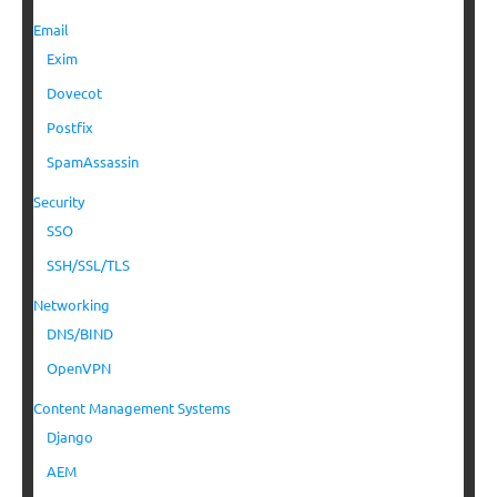
Email
Exim
Dovecot
Postfix
SpamAssassin
Security
SSO
SSH/SSL/TLS
Networking
DNS/BIND
OpenVPN
Content Management Systems
Django
AEM