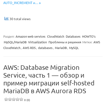
AUTO_INCREMENT и… »
30 total views
Раздел:
Amazon web services
CloudWatch
Databases
HOWTO's
MySQL/MariaDB
Virtualization
Проблемы и решения
Метки:
AWS
CloudWatch
,
AWS RDS
,
databases
,
MariaDB
,
MySQL
AWS: Database Migration
Service, часть 1 — обзор и
пример миграции self-hosted
MariaDB в AWS Aurora RDS
0 (0)