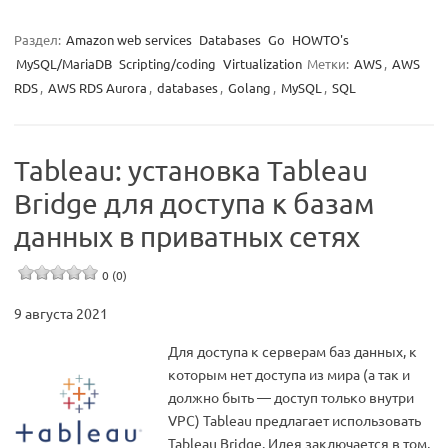
Раздел:
Amazon web services
Databases
Go
HOWTO's
MySQL/MariaDB
Scripting/coding
Virtualization
Метки:
AWS
,
AWS
RDS
,
AWS RDS Aurora
,
databases
,
Golang
,
MySQL
,
SQL
Tableau: установка Tableau
Bridge для доступа к базам
данных в приватных сетях
0 (0)
9 августа 2021
Для доступа к серверам баз данных, к
которым нет доступа из мира (а так и
должно быть — доступ только внутри
VPC) Tableau предлагает использовать
Tableau Bridge. Идея заключается в том,