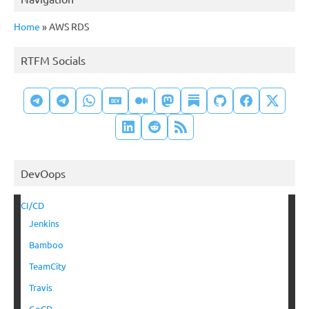
Home
»
AWS RDS
RTFM Socials
DevOops
CI/CD
Jenkins
Bamboo
TeamCity
Travis
GoCD