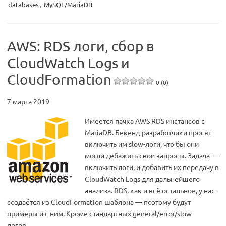
databases
,
MySQL/MariaDB
AWS: RDS логи, сбор в
CloudWatch Logs и
CloudFormation
0 (0)
7 марта 2019
Имеется пачка AWS RDS инстансов с
MariaDB. Бекенд-разработчики просят
включить им slow-логи, что бы они
могли дебажить свои запросы. Задача —
включить логи, и добавить их передачу в
CloudWatch Logs для дальнейшего
анализа. RDS, как и всё остальное, у нас
создаётся из CloudFormation шаблона — поэтому будут
примеры и с ним. Кроме стандартных general/error/slow
логов…