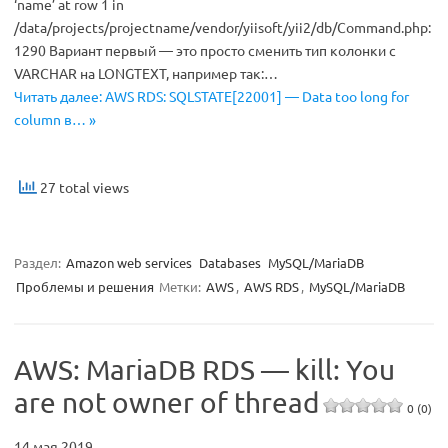
‘name’ at row 1 in
/data/projects/projectname/vendor/yiisoft/yii2/db/Command.php:
1290 Вариант первый — это просто сменить тип колонки с
VARCHAR на LONGTEXT, например так:…
Читать далее: AWS RDS: SQLSTATE[22001] — Data too long for
column в… »
27 total views
Раздел:
Amazon web services
Databases
MySQL/MariaDB
Проблемы и решения
Метки:
AWS
,
AWS RDS
,
MySQL/MariaDB
AWS: MariaDB RDS — kill: You
are not owner of thread
0 (0)
14 мая 2019