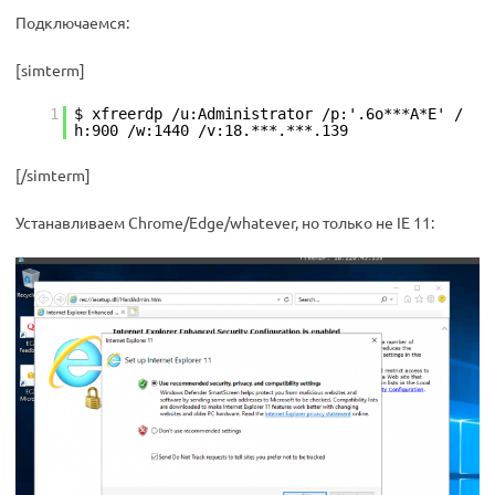
Подключаемся:
[simterm]
1
$ xfreerdp /u:Administrator /p:'.6o***A*E' /
h:900 /w:1440 /v:18.***.***.139
[/simterm]
Устанавливаем Chrome/Edge/whatever, но только не IE 11: