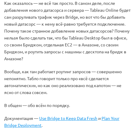
Как оказалось — не всё так просто. В самом деле, после
добавления нового датасорса и сервера — Tableau Online будет
сам разруливать трафик через Bridge, но вот что бы добавить
новый датасорс — к нему всё-равно требуется подключение.
Почему такое странное добавление новых датасорсов? Почему
нельзя было сделать так, что бы Tableau Desktop был в офисе,
со своим Бриджом, отдельная ЕС2 — в Амазоне, со своим
Бриджом, и роутить запросы с машины с десктопа на бридж в
Амазоне?
Вообще, как там работает роутинг запросов — совершенно
непонятно. Табло говорит только про «всё сделается
автоматически», но как оно реализовано под капотом — не
ясно от слова совсем.
В общем — обо всём по порядку.
Документация —
Use Bridge to Keep Data Fresh
и
Plan Your
Bridge Deployment
.