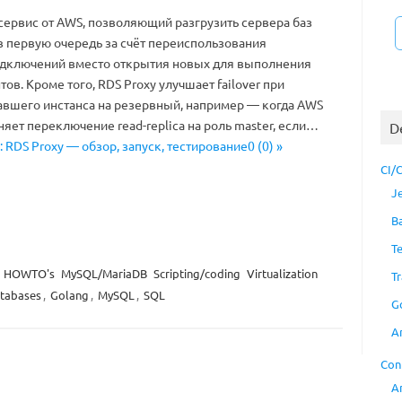
сервис от AWS, позволяющий разгрузить сервера баз
в первую очередь за счёт переиспользования
дключений вместо открытия новых для выполнения
тов. Кроме того, RDS Proxy улучшает failover при
вшего инстанса на резервный, например — когда AWS
яет переключение read-replica на роль master, если…
D
: RDS Proxy — обзор, запуск, тестирование0 (0) »
CI/
J
B
T
HOWTO's
MySQL/MariaDB
Scripting/coding
Virtualization
Tr
tabases
,
Golang
,
MySQL
,
SQL
G
A
Con
A