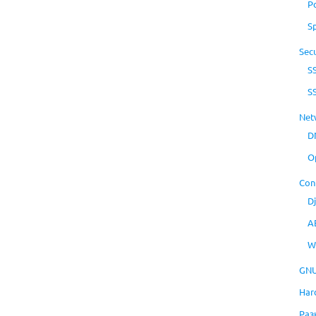
P
S
Secu
S
S
Net
D
O
Con
D
A
W
GNU
Har
Раз