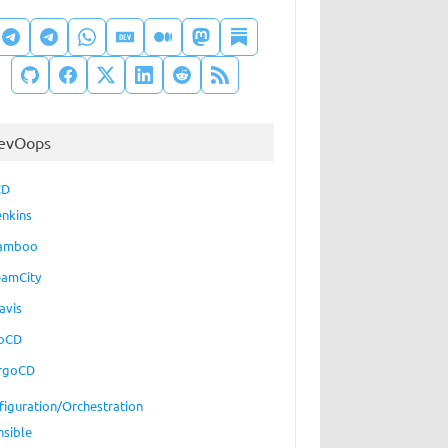
evOops
CD
enkins
amboo
eamCity
avis
oCD
rgoCD
figuration/Orchestration
nsible