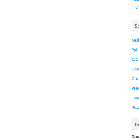
E
S
bas
Pyt
C/C
Gol
Gro
PH
Jav
Pow
R
Гол