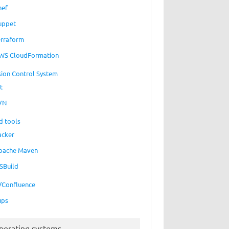
hef
uppet
erraform
WS CloudFormation
sion Control System
t
VN
d tools
acker
pache Maven
SBuild
a/Confluence
ups
perating systems