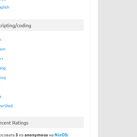
nglish
cripting/coding
h
hon
++
ang
ovy
P
a
erShell
ecent Ratings
осовать
5
из
anonymous
на
NixOS: