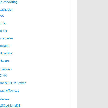
ubleshooting
ualization
WS
zure
ocker
ubernetes
agrant
irtualBox
Mware
 servers
GINX
pache HTTP Server
pache Tomcat
abases
ySQL/MariaDB