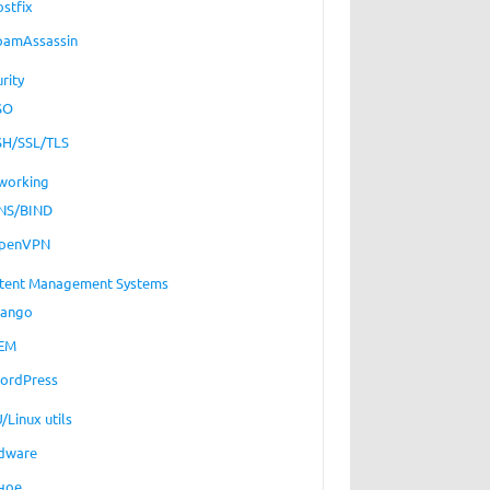
ostfix
pamAssassin
rity
SO
SH/SSL/TLS
working
NS/BIND
penVPN
tent Management Systems
jango
EM
ordPress
/Linux utils
dware
ное