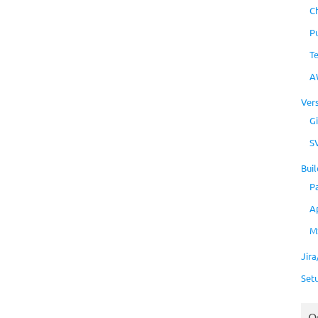
C
P
T
A
Ver
Gi
S
Buil
P
A
M
Jir
Set
O