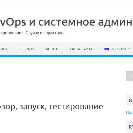
DevOps и системное адми
рирование. Случаи из практики.
НИГИ
ССЫЛКИ
ABOUT
КАРТА САЙТА
РУССКИЙ
N
зор, запуск, тестирование
Ho
R