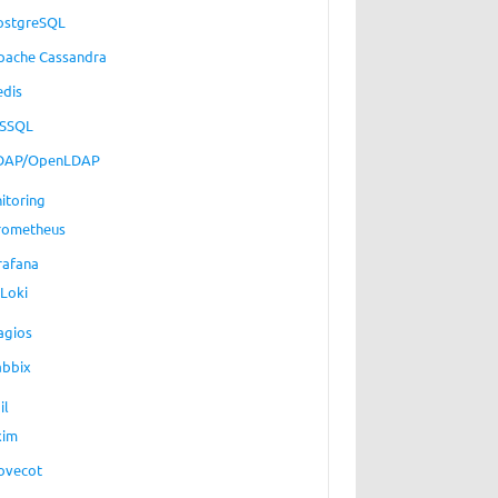
ostgreSQL
pache Cassandra
edis
SSQL
DAP/OpenLDAP
itoring
rometheus
rafana
Loki
agios
abbix
il
xim
ovecot