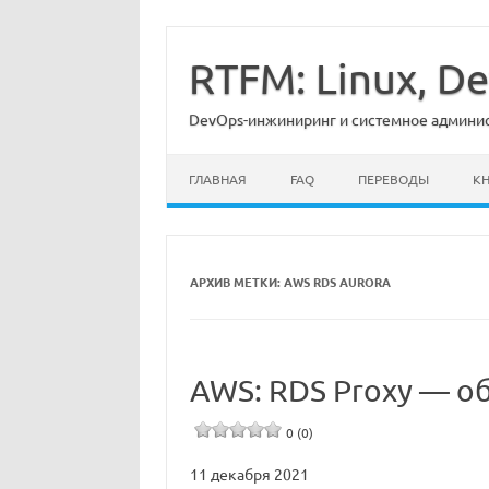
Перейти
к
содержимому
RTFM: Linux, 
DevOps-инжиниринг и системное админист
ГЛАВНАЯ
FAQ
ПЕРЕВОДЫ
К
АРХИВ МЕТКИ:
AWS RDS AURORA
AWS: RDS Proxy — об
0 (0)
11 декабря 2021