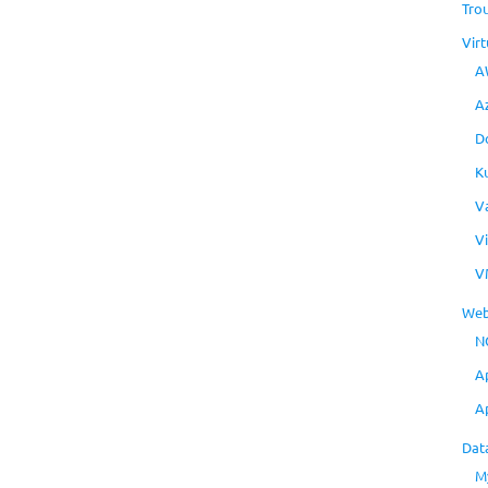
Tro
Virt
A
A
D
K
V
V
V
Web
N
A
A
Dat
M