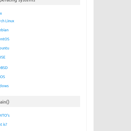
ux
rch Linux
ebian
entOS
buntu
USE
eBSD
cOS
dows
ain()
WTO’s
t is?