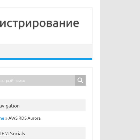
нистрирование
avigation
me
»
AWS RDS Aurora
TFM Socials