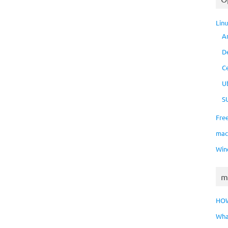
Lin
A
D
C
U
S
Fre
ma
Win
m
HO
Wha