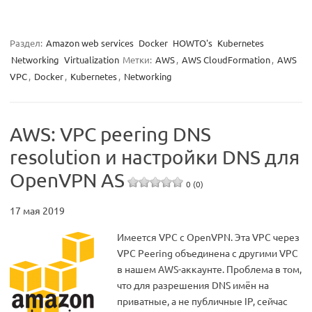
Раздел:
Amazon web services
Docker
HOWTO's
Kubernetes
Networking
Virtualization
Метки:
AWS
,
AWS CloudFormation
,
AWS
VPC
,
Docker
,
Kubernetes
,
Networking
AWS: VPC peering DNS
resolution и настройки DNS для
OpenVPN AS
0 (0)
17 мая 2019
Имеется VPC с OpenVPN. Эта VPC через
VPC Peering объединена с другими VPC
в нашем AWS-аккаунте. Проблема в том,
что для разрешения DNS имён на
приватные, а не публичные IP, сейчас