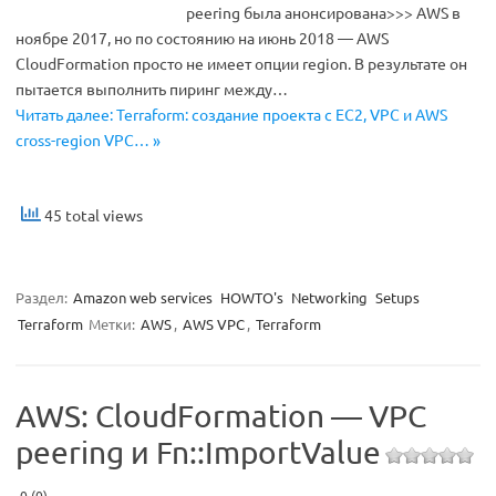
peering была анонсирована>>> AWS в
ноябре 2017, но по состоянию на июнь 2018 — AWS
CloudFormation просто не имеет опции region. В результате он
пытается выполнить пиринг между…
Читать далее: Terraform: создание проекта с EC2, VPC и AWS
cross-region VPC… »
45 total views
Раздел:
Amazon web services
HOWTO's
Networking
Setups
Terraform
Метки:
AWS
,
AWS VPC
,
Terraform
AWS: CloudFormation — VPC
peering и Fn::ImportValue
0 (0)