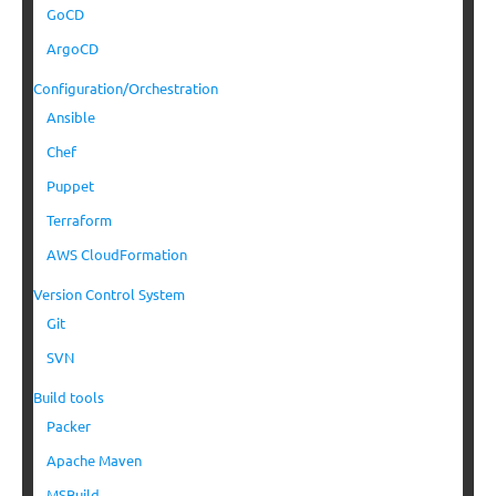
GoCD
ArgoCD
Configuration/Orchestration
Ansible
Chef
Puppet
Terraform
AWS CloudFormation
Version Control System
Git
SVN
Build tools
Packer
Apache Maven
MSBuild