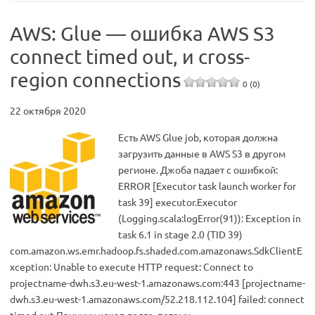
AWS: Glue — ошибка AWS S3
connect timed out, и cross-
region connections
0 (0)
22 октября 2020
Есть AWS Glue job, которая должна
загрузить данные в AWS S3 в другом
регионе. Джоба падает с ошибкой:
ERROR [Executor task launch worker for
task 39] executor.Executor
(Logging.scala:logError(91)): Exception in
task 6.1 in stage 2.0 (TID 39)
com.amazon.ws.emr.hadoop.fs.shaded.com.amazonaws.SdkClientE
xception: Unable to execute HTTP request: Connect to
projectname-dwh.s3.eu-west-1.amazonaws.com:443 [projectname-
dwh.s3.eu-west-1.amazonaws.com/52.218.112.104] failed: connect
timed out Причину искал долго, потому…