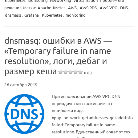
Kubernetes
Monitoring
Networking
Virtualization
Проблемы и
решения
Метки:
Apache JMeter
,
AWS
,
AWS RDS
,
AWS VPC
,
DNS
,
dnsmasq
,
Grafana
,
Kubernetes
,
monitoring
dnsmasq: ошибки в AWS —
«Temporary failure in name
resolution», логи, дебаг и
размер кеша
0 (0)
26 октября 2019
При использовании AWS VPC DNS
периодически сталкиваемся с
ошибками вида
«php_network_getaddresses: getaddrinfo
failed: Temporary failure in name
resolution«. Единственный совет от тех.