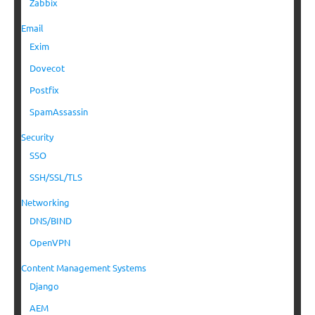
Zabbix
Email
Exim
Dovecot
Postfix
SpamAssassin
Security
SSO
SSH/SSL/TLS
Networking
DNS/BIND
OpenVPN
Content Management Systems
Django
AEM