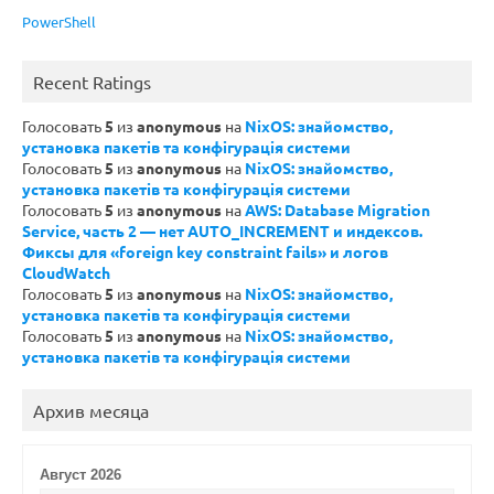
PowerShell
Recent Ratings
Голосовать
5
из
anonymous
на
NixOS: знайомство,
установка пакетів та конфігурація системи
Голосовать
5
из
anonymous
на
NixOS: знайомство,
установка пакетів та конфігурація системи
Голосовать
5
из
anonymous
на
AWS: Database Migration
Service, часть 2 — нет AUTO_INCREMENT и индексов.
Фиксы для «foreign key constraint fails» и логов
CloudWatch
Голосовать
5
из
anonymous
на
NixOS: знайомство,
установка пакетів та конфігурація системи
Голосовать
5
из
anonymous
на
NixOS: знайомство,
установка пакетів та конфігурація системи
Архив месяца
Август 2026