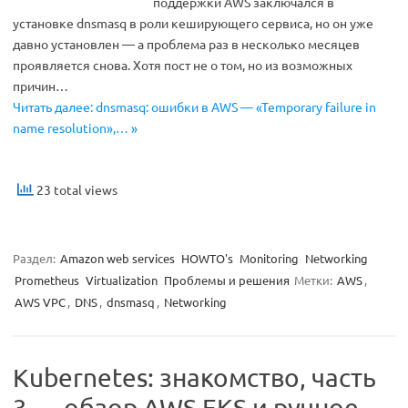
поддержки AWS заключался в
установке dnsmasq в роли кеширующего сервиса, но он уже
давно установлен — а проблема раз в несколько месяцев
проявляется снова. Хотя пост не о том, но из возможных
причин…
Читать далее: dnsmasq: ошибки в AWS — «Temporary failure in
name resolution»,… »
23 total views
Раздел:
Amazon web services
HOWTO's
Monitoring
Networking
Prometheus
Virtualization
Проблемы и решения
Метки:
AWS
,
AWS VPC
,
DNS
,
dnsmasq
,
Networking
Kubernetes: знакомство, часть
3 — обзор AWS EKS и ручное