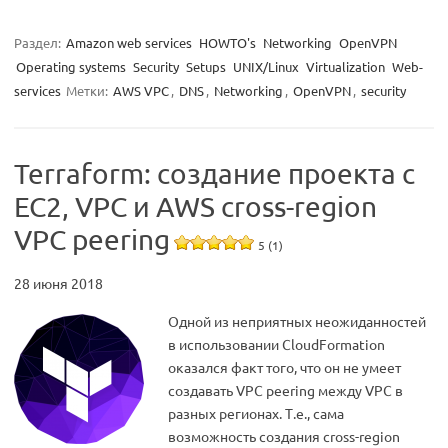
Раздел:
Amazon web services
HOWTO's
Networking
OpenVPN
Operating systems
Security
Setups
UNIX/Linux
Virtualization
Web-
services
Метки:
AWS VPC
,
DNS
,
Networking
,
OpenVPN
,
security
Terraform: создание проекта с
EC2, VPC и AWS cross-region
VPC peering
5 (1)
28 июня 2018
Одной из неприятных неожиданностей
в использовании CloudFormation
оказался факт того, что он не умеет
создавать VPC peering между VPC в
разных регионах. Т.е., сама
возможность создания cross-region