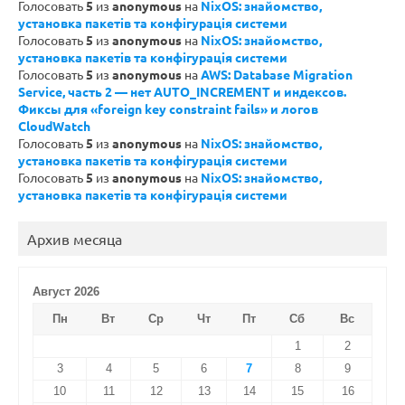
Голосовать
5
из
anonymous
на
NixOS: знайомство,
установка пакетів та конфігурація системи
Голосовать
5
из
anonymous
на
NixOS: знайомство,
установка пакетів та конфігурація системи
Голосовать
5
из
anonymous
на
AWS: Database Migration
Service, часть 2 — нет AUTO_INCREMENT и индексов.
Фиксы для «foreign key constraint fails» и логов
CloudWatch
Голосовать
5
из
anonymous
на
NixOS: знайомство,
установка пакетів та конфігурація системи
Голосовать
5
из
anonymous
на
NixOS: знайомство,
установка пакетів та конфігурація системи
Архив месяца
Август 2026
Пн
Вт
Ср
Чт
Пт
Сб
Вс
1
2
3
4
5
6
7
8
9
10
11
12
13
14
15
16