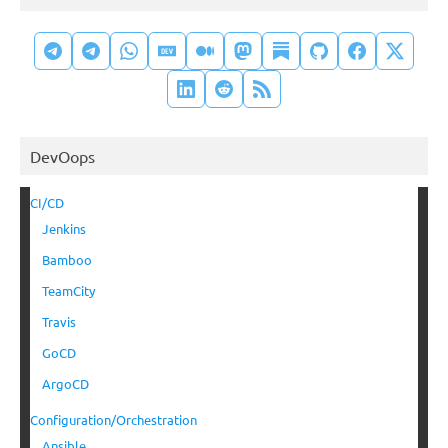
DevOops
CI/CD
Jenkins
Bamboo
TeamCity
Travis
GoCD
ArgoCD
Configuration/Orchestration
Ansible