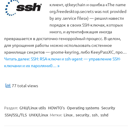
клиент, qtkeychain и ошибка «The name
org.freedesktop.secrets was not provided
by any .service files») — решил навести
порядок в своих SSH-ключах, которых
много, и аутентификация иногда
преврашается в достаточно геморройный процесс. В целом,
для упрощения работы можно использовать системное
хранилище секретов — gnome-keyring, либо KeeyPassXC, про…
Читать далее: SSH: RSA-ключи и ssh-agent — управление SSH-
ключами и их паролями0… »
77 total views
Раздел:
GNU/Linux utils
HOWTO's
Operating systems
Security
SSH/SSL/TLS
UNIX/Linux
Метки:
Linux
,
security
,
ssh
,
sshd