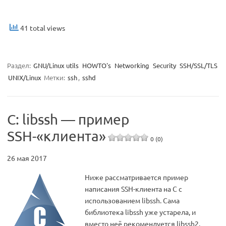
41 total views
Раздел:
GNU/Linux utils
HOWTO's
Networking
Security
SSH/SSL/TLS
UNIX/Linux
Метки:
ssh
,
sshd
C: libssh — пример
SSH-«клиента»
0 (0)
26 мая 2017
Ниже рассматривается пример
написания SSH-клиента на C с
использованием libssh. Сама
библиотека libssh уже устарела, и
вместо неё рекомендуется libssh2.