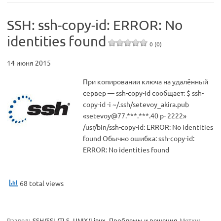
SSH: ssh-copy-id: ERROR: No
identities found
0 (0)
14 июня 2015
При копировании ключа на удалённый
сервер — ssh-copy-id сообщает: $ ssh-
copy-id -i ~/.ssh/setevoy_akira.pub
«setevoy@77.***.***.40 p- 2222»
/usr/bin/ssh-copy-id: ERROR: No identities
found Обычно ошибка: ssh-copy-id:
ERROR: No identities found
68 total views
Раздел:
SSH/SSL/TLS
UNIX/Linux
Проблемы и решения
Метки: