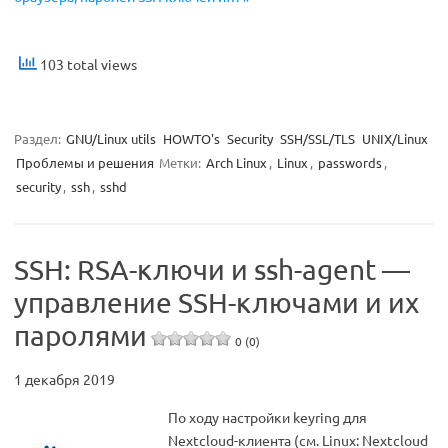
103 total views
Раздел:
GNU/Linux utils
HOWTO's
Security
SSH/SSL/TLS
UNIX/Linux
Проблемы и решения
Метки:
Arch Linux
,
Linux
,
passwords
,
security
,
ssh
,
sshd
SSH: RSA-ключи и ssh-agent —
управление SSH-ключами и их
паролями
0 (0)
1 декабря 2019
По ходу настройки keyring для
Nextcloud-клиента (см. Linux: Nextcloud