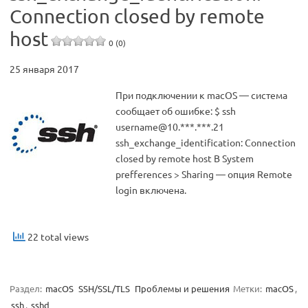
Connection closed by remote
host
0 (0)
25 января 2017
При подключении к macOS — система
сообщает об ошибке: $ ssh
username@10.***.***.21
ssh_exchange_identification: Connection
closed by remote host В System
prefferences > Sharing — опция Remote
login включена.
22 total views
Раздел:
macOS
SSH/SSL/TLS
Проблемы и решения
Метки:
macOS
,
ssh
,
sshd