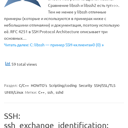
Сравнение libssh и libssh2 есть тут>>>.
Тем не менее у libssh отличные
примеры (которые и используются в примерах ниже с
небольшими отличаями) и документация, поэтому использую
её. RFC 4251 в SSH Protocol Architecture описывает три
основных…
Читать далее: C: libssh — пример SSH-«клиента»0 (0) »
59 total views
Раздел:
C/C++
HOWTO's
Scripting/coding
Security
SSH/SSL/TLS
UNIX/Linux
Метки:
C++
,
ssh
,
sshd
SSH:
ssh_exchange_identification: