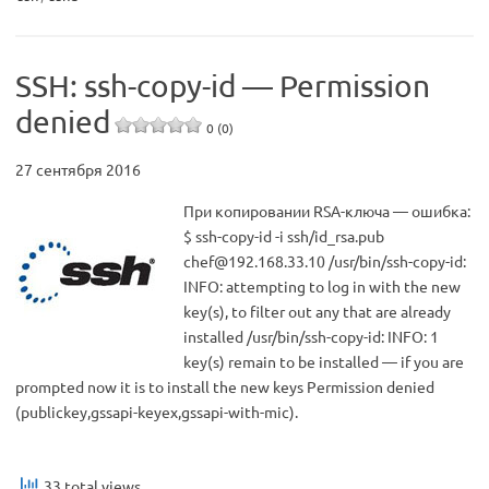
SSH: ssh-copy-id — Permission
denied
0 (0)
27 сентября 2016
При копировании RSA-ключа — ошибка:
$ ssh-copy-id -i ssh/id_rsa.pub
chef@192.168.33.10
/usr/bin/ssh-copy-id:
INFO: attempting to log in with the new
key(s), to filter out any that are already
installed /usr/bin/ssh-copy-id: INFO: 1
key(s) remain to be installed — if you are
prompted now it is to install the new keys Permission denied
(publickey,gssapi-keyex,gssapi-with-mic).
33 total views