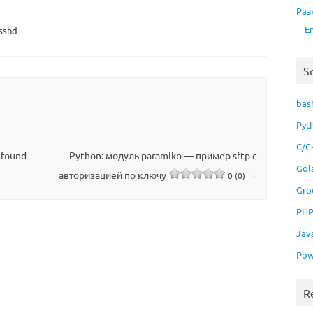
Раз
E
sshd
S
bas
Pyt
C/C
 found
Python: модуль paramiko — пример sftp с
Gol
авторизацией по ключу
→
0 (0)
Gro
PH
Jav
Pow
R