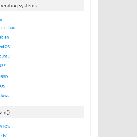
perating systems
ux
rch Linux
ebian
entOS
buntu
USE
eBSD
cOS
dows
ain()
WTO’s
t is?