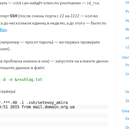
M
вать —
сам найдёт ключ по умолчанию —
.
sshd
id_rsa
P
 порт
SSH
(после смены порта с 22 на 2222 — кол-во
A
ь до нескольких единиц в неделю, а до этого — было по
R
2Ban
.
M
 (например — просит пароль) — во-первых проверьте
L
выше).
Mon
ев проблема именно в них) — запустите на клиенте демон
P
апишите данные в файл:
G
 -d -e &>sshlog.txt
сервера:
N
Z
*.***.40 -i .ssh/setevoy_akira
0:51 2015 from mail.domain.org.ua
Ema
E
D