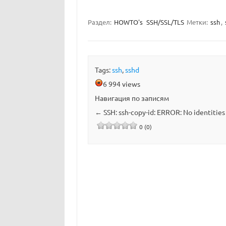
Раздел:
HOWTO's
SSH/SSL/TLS
Метки:
ssh
,
Tags:
ssh
,
sshd
6 994 views
Навигация по записям
←
SSH: ssh-copy-id: ERROR: No identities
0 (0)