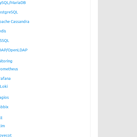
ySQL/MariaDB
ostgreSQL
pache Cassandra
edis
SSQL
DAP/OpenLDAP
itoring
rometheus
rafana
Loki
agios
abbix
il
xim
ovecot