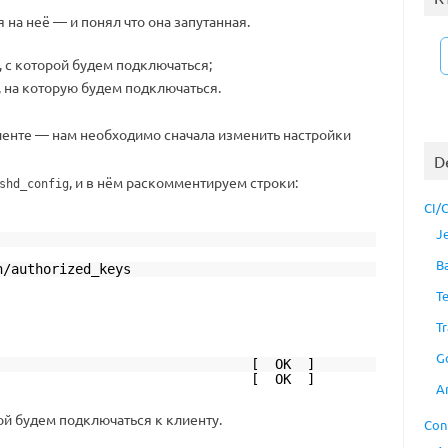
 на неё — и понял что она запутанная.
с которой будем подключаться;
на которую будем подключаться.
лиенте — нам необходимо сначала изменить настройки
D
, и в нём раскомментируем строки:
shd_config
CI/
J
B
authorized_keys
T
Tr
G
 sshd: [ OK ]
 sshd: [ OK ]
A
й будем подключаться к клиенту.
Con