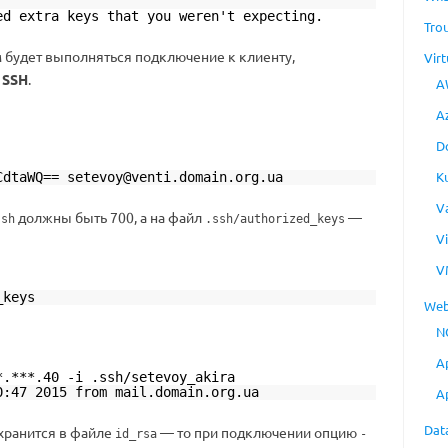
ed extra keys that you weren't expecting.
Tro
 будет выполняться подключение к клиенту,
Virt
т
SSH
.
A
A
D
K
CdtaWQ== setevoy@venti.domain.org.ua
V
должны быть 700, а на файл
—
ssh
.ssh/authorized_keys
V
V
_keys
Web
N
A
*.***.40 -i .ssh/setevoy_akira
0:47 2015 from mail.domain.org.ua
A
Dat
хранится в файле
— то при подключении опцию
id_rsa
-