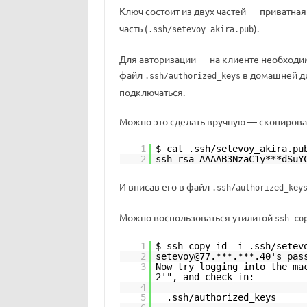
Ключ состоит из двух частей — приватная
часть (
).
.ssh/setevoy_akira.pub
Для авторизации — на клиенте необходим
файл
в домашней ди
.ssh/authorized_keys
подключаться.
Можно это сделать вручную — скопировав
1
$ cat .ssh/setevoy_akira.pu
2
ssh-rsa AAAAB3NzaC1y***dSuY
И вписав его в файл
.ssh/authorized_key
Можно воспользоваться утилитой
ssh-co
1
$ ssh-copy-id -i .ssh/setev
2
setevoy@77.***.***.40's pas
3
Now try logging into the ma
2'", and check in:
4
5
.ssh/authorized_keys