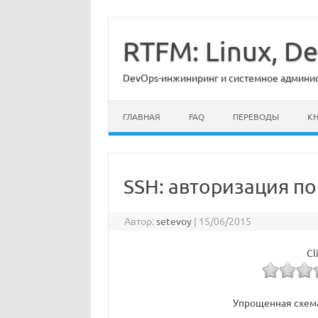
Перейти
к
содержимому
RTFM: Linux, 
DevOps-инжиниринг и системное админист
ГЛАВНАЯ
FAQ
ПЕРЕВОДЫ
К
SSH: авторизация п
Автор:
setevoy
|
15/06/2015
Cl
Упрощенная схема