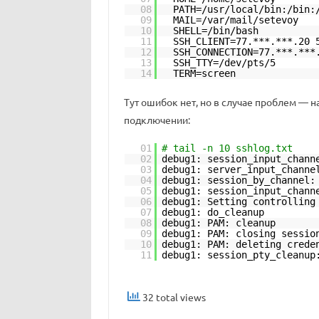
08
PATH=/usr/local/bin:/bin:
09
MAIL=/var/mail/setevoy
10
SHELL=/bin/bash
11
SSH_CLIENT=77.***.***.20 
12
SSH_CONNECTION=77.***.***
13
SSH_TTY=/dev/pts/5
14
TERM=screen
Тут ошибок нет, но в случае проблем — н
подключении:
01
# tail -n 10 sshlog.txt
02
debug1: session_input_chann
03
debug1: server_input_channe
04
debug1: session_by_channel:
05
debug1: session_input_chann
06
debug1: Setting controlling
07
debug1: do_cleanup
08
debug1: PAM: cleanup
09
debug1: PAM: closing sessio
10
debug1: PAM: deleting crede
11
debug1: session_pty_cleanup
32 total views