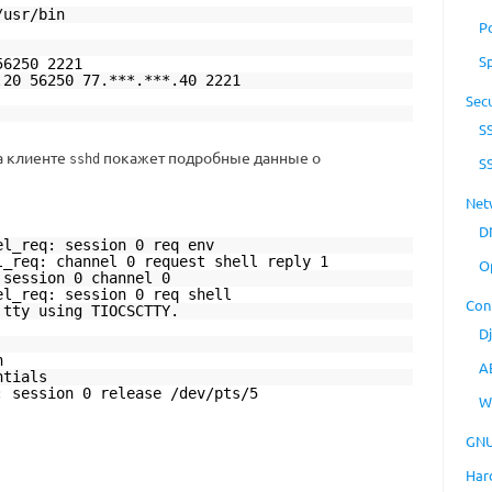
/usr/bin
P
S
56250 2221
.20 56250 77.***.***.40 2221
Secu
S
а клиенте
покажет подробные данные о
sshd
S
Net
D
el_req: session 0 req env
l_req: channel 0 request shell reply 1
O
 session 0 channel 0
el_req: session 0 req shell
Con
 tty using TIOCSCTTY.
D
n
A
ntials
: session 0 release /dev/pts/5
W
GNU
Har