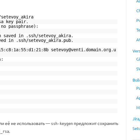
A
C
/setevoy_akira
P
sa key pair.
 no passphrase):
T
:
n saved in .ssh/setevoy_akira.
A
ved in .ssh/setevoy_akira.pub.
15:c8:1a:55:d1:21:8b setevoy@venti.domain.org.u
Ver
Gi
s:
S
Buil
P
A
M
Jir
сли её не использовать —
предложит сохранить
ssh-keygen
Set
.
d_rsa