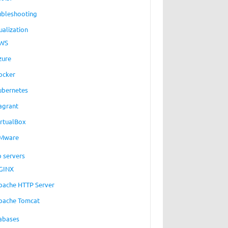
ubleshooting
ualization
WS
zure
ocker
ubernetes
agrant
irtualBox
Mware
 servers
GINX
pache HTTP Server
pache Tomcat
abases