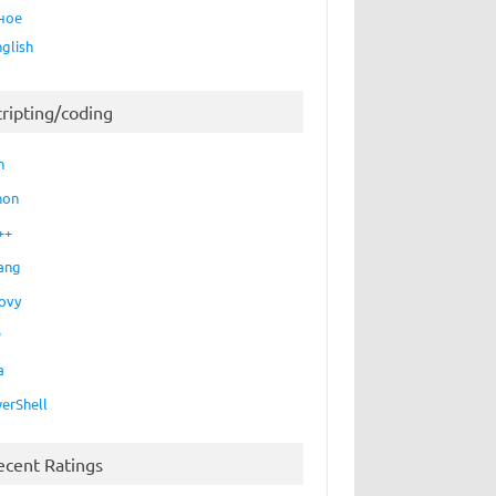
ное
nglish
cripting/coding
h
hon
++
ang
ovy
P
a
erShell
ecent Ratings