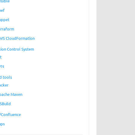
nsible
hef
uppet
erraform
WS CloudFormation
sion Control System
t
VN
d tools
acker
pache Maven
SBuild
a/Confluence
ups