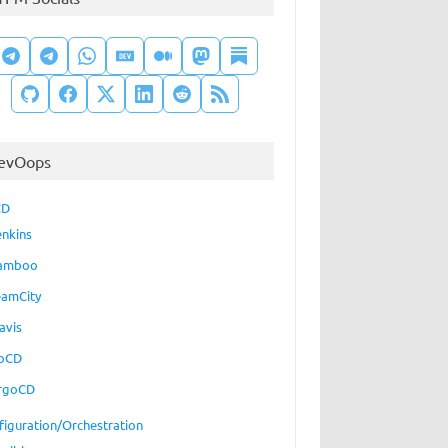
evOops
CD
enkins
amboo
eamCity
avis
oCD
rgoCD
figuration/Orchestration