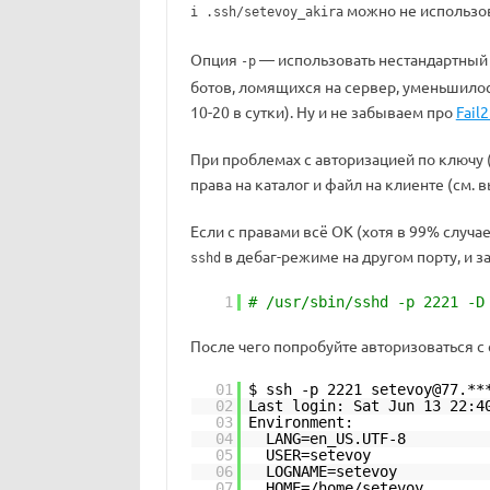
можно не использо
i .ssh/setevoy_akira
Опция
— использовать нестандартный
-p
ботов, ломящихся на сервер, уменьшилос
10-20 в сутки). Ну и не забываем про
Fail
При проблемах с авторизацией по ключу
права на каталог и файл на клиенте (см. 
Если с правами всё ОК (хотя в 99% случа
в дебаг-режиме на другом порту, и з
sshd
1
# /usr/sbin/sshd -p 2221 -D
После чего попробуйте авторизоваться с 
01
$ ssh -p 2221 setevoy@77.**
02
Last login: Sat Jun 13 22:4
03
Environment:
04
LANG=en_US.UTF-8
05
USER=setevoy
06
LOGNAME=setevoy
07
HOME=/home/setevoy