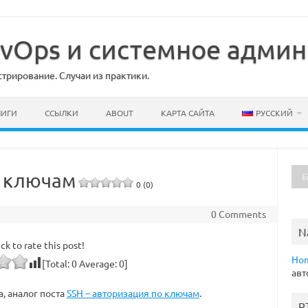
DevOps и системное адми
рирование. Случаи из практики.
НИГИ
ССЫЛКИ
ABOUT
КАРТА САЙТА
РУССКИЙ
о ключам
0 (0)
0 Comments
N
ick to rate this post!
Ho
[Total:
0
Average:
0
]
авт
, аналог поста
SSH – авторизация по ключам
.
R