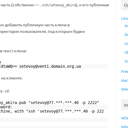
 часть (собственно —
), и его публичная
O
.ssh/setevoy_akira
Lin
о добавить публичную часть ключа в
A
ректории пользователя, под которым будем
D
C
 текст ключа:
U
S
b
CdtaWQ== setevoy@venti.domain.org.ua
Fre
на клиенте.
s
ma
Win
:
py-id
oy_akira.pub "setevoy@77.***.***.40 -p 2222"
m
sword:
chine, with "ssh 'setevoy@77.***.***.40 -p 222
HO
Wha