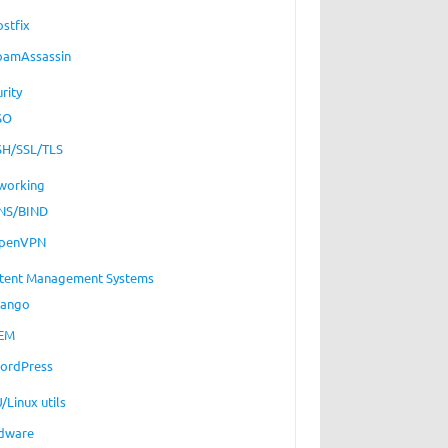
ostfix
pamAssassin
rity
SO
SH/SSL/TLS
working
NS/BIND
penVPN
tent Management Systems
jango
EM
ordPress
/Linux utils
dware