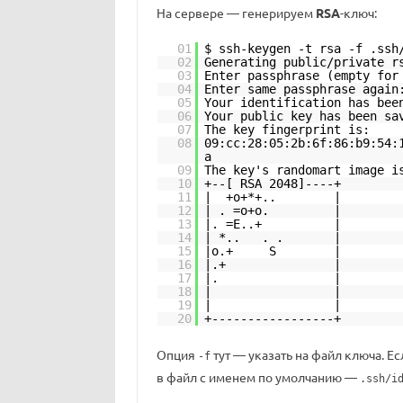
На сервере — генерируем
RSA
-ключ:
01
$ ssh-keygen -t rsa -f .ssh
02
Generating public/private r
03
Enter passphrase (empty for
04
Enter same passphrase again
05
Your identification has bee
06
Your public key has been sa
07
The key fingerprint is:
08
09:cc:28:05:2b:6f:86:b9:54:
a
09
The key's randomart image i
10
+--[ RSA 2048]----+
11
| +o+*+.. |
12
| . =o+o. |
13
|. =E..+ |
14
| *.. . . |
15
|o.+ S |
16
|.+ |
17
|. |
18
| |
19
| |
20
+-----------------+
Опция
тут — указать на файл ключа. Е
-f
в файл с именем по умолчанию —
.ssh/i