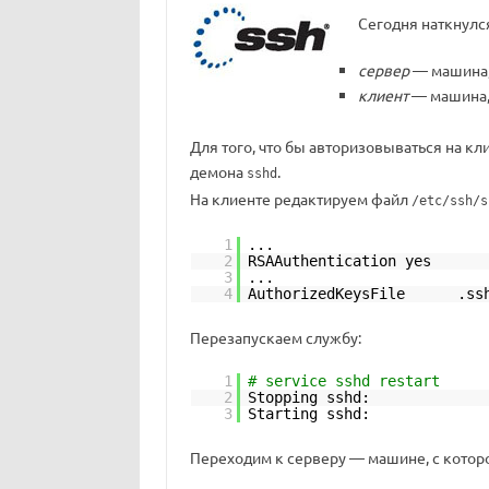
Сегодня наткнулся
сервер
— машина, 
клиент
— машина, 
Для того, что бы авторизовываться на к
демона
.
sshd
На клиенте редактируем файл
/etc/ssh/s
1
...
2
RSAAuthentication yes
3
...
4
AuthorizedKeysFile .ssh/
Перезапускаем службу:
1
# service sshd restart
2
Stopping
3
Starting
Переходим к серверу — машине, с которо