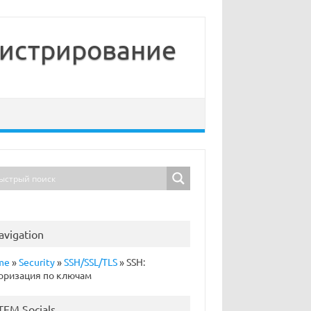
нистрирование
avigation
me
»
Security
»
SSH/SSL/TLS
»
SSH:
оризация по ключам
TFM Socials