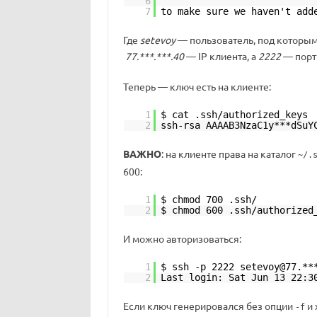
6
7
to make sure we haven't add
Где
setevoy
— пользователь, под которым
77.***.***.40
— IP клиента, а
2222
— пор
Теперь — ключ есть на клиенте:
1
$ cat .ssh/authorized_keys
2
ssh-rsa AAAAB3NzaC1y***dSuY
ВАЖНО
: на клиенте права на каталог
~/.
600:
1
$ chmod 700 .ssh/
2
$ chmod 600 .ssh/authorized
И можно авторизоваться:
1
$ ssh -p 2222 setevoy@77.**
2
Last login: Sat Jun 13 22:3
Если ключ генерировался без опции
и 
-f