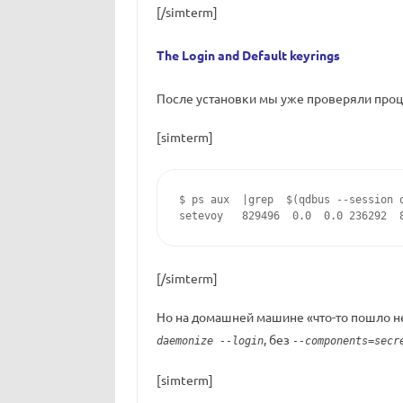
[/simterm]
The Login and Default keyrings
После установки мы уже проверяли проце
[simterm]
$ ps aux  |grep  $(qdbus --session 
setevoy   829496  0.0  0.0 236292  
[/simterm]
Но на домашней машине «что-то пошло не
, без
daemonize --login
--components=secr
[simterm]