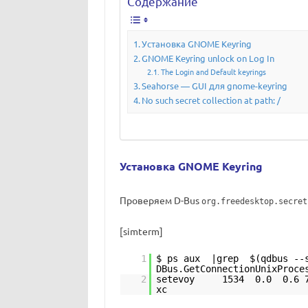
Содержание
Установка GNOME Keyring
GNOME Keyring unlock on Log In
The Login and Default keyrings
Seahorse — GUI для gnome-keyring
No such secret collection at path: /
Установка GNOME Keyring
Проверяем D-Bus
org.freedesktop.secret
[simterm]
1
$ ps aux |grep $(qdbus --s
DBus.GetConnectionUnixProce
2
setevoy 1534 0.0 0.6 70
xc