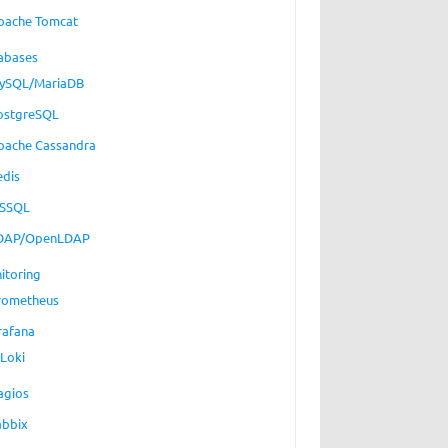
pache Tomcat
abases
ySQL/MariaDB
ostgreSQL
pache Cassandra
edis
SSQL
DAP/OpenLDAP
itoring
rometheus
rafana
Loki
agios
abbix