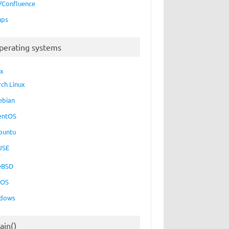
a/Confluence
ups
perating systems
ux
rch Linux
ebian
entOS
buntu
USE
eBSD
cOS
dows
essID org.freedesktop.secrets)

start --foreground --components=secrets
ain()