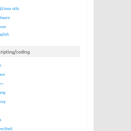
/Linux utils
dware
ное
nglish
cripting/coding
h
essID org.freedesktop.secrets)

start --foreground --components=secrets
hon
++
ang
ovy
P
a
erShell