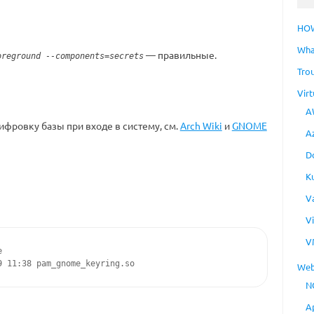
HO
Wha
— правильные.
reground --components=secrets
Tro
Virt
A
ифровку базы при входе в систему, см.
Arch Wiki
и
GNOME
A
D
K
V
V
V


9 11:38 pam_gnome_keyring.so
Web
N
A