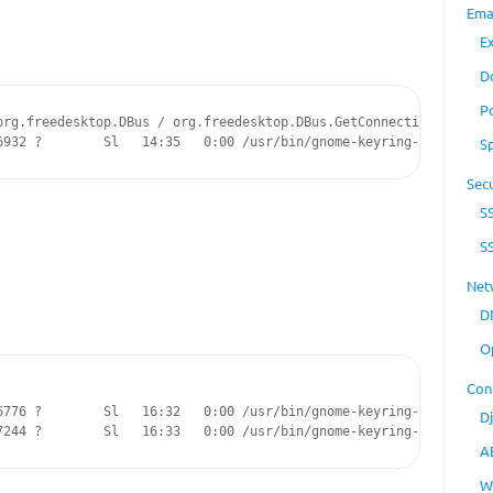
Ema
E
D
P
org.freedesktop.DBus / org.freedesktop.DBus.GetConnectionUnixProc
6932 ?        Sl   14:35   0:00 /usr/bin/gnome-keyring-daemon --
S
Secu
S
S
Net
D
O
Con
              

6776 ?        Sl   16:32   0:00 /usr/bin/gnome-keyring-daemon --d
D
7244 ?        Sl   16:33   0:00 /usr/bin/gnome-keyring-daemon --
A
W