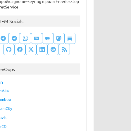
тройка gnome-keyring в роли Freedesktop
retService
TFM Socials
evOops
CD
enkins
amboo
eamCity
avis
oCD