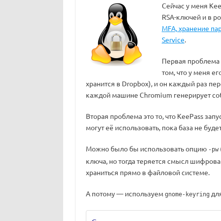
Сейчас у меня Ke
RSA-ключей и в ро
MFA, хранение пар
Service
.
Первая проблема 
том, что у меня е
хранится в Dropbox), и он каждый раз пе
каждой машине Chromium генерирует со
Вторая проблема это то, что KeePass зап
могут её использовать, пока база не буд
Можно было бы использовать опцию
-pw
ключа, но тогда теряется смысл шифрован
храниться прямо в файловой системе.
А потому — используем
для
gnome-keyring