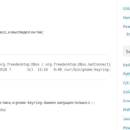
GNU
Har
Раз
сс, и выглядел он так:
E
S
bas
org.freedesktop.DBus / org.freedesktop.DBus.GetConnectionUnixProc
8528 ?        SLl  13:19   0:00 /usr/bin/gnome-keyring-daemon --
Pyt
C/C
Gol
Gro
 так», и
запущен только с
gnome-keyring-daemon
--
:
PH
ets
Jav
Pow