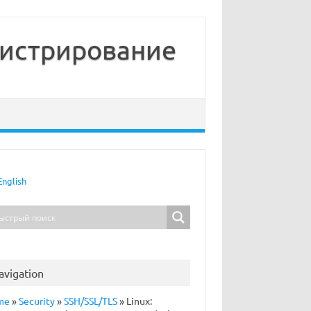
нистрирование
English
avigation
me
»
Security
»
SSH/SSL/TLS
»
Linux: