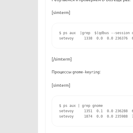
[simterm]
$ ps aux  |grep  $(qdbus --session 
setevoy     1338  0.0  0.0 236376  
[/simterm]
Процессы
:
gnome-keyring
[simterm]
$ ps aux | grep gnome               
setevoy     1351  0.1  0.0 236288  
setevoy     1874  0.0  0.0 235988  