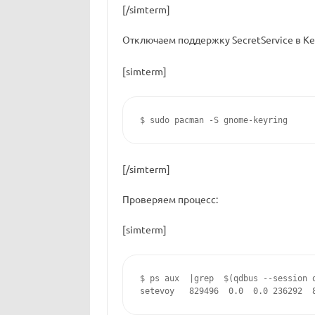
[/simterm]
Отключаем поддержку SecretService в Ke
[simterm]
$ sudo pacman -S gnome-keyring
[/simterm]
Проверяем процесс:
[simterm]
$ ps aux  |grep  $(qdbus --session 
setevoy   829496  0.0  0.0 236292  