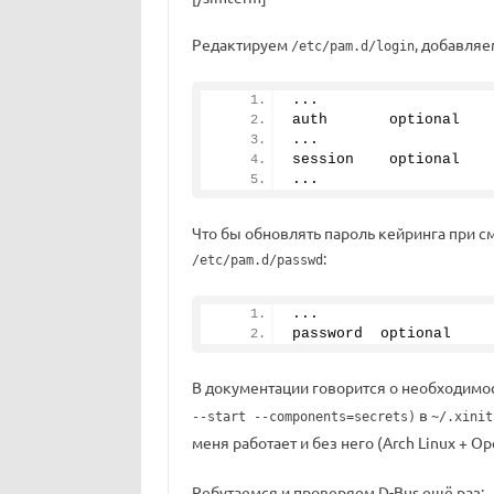
Редактируем
, добавляе
/etc/pam.d/login
...
auth       optional   
...
session    optional   
...
Что бы обновлять пароль кейринга при с
:
/etc/pam.d/passwd
...
password  optional    
В документации говорится о необходимо
в
--start --components=secrets)
~/.xinit
меня работает и без него (Arch Linux + 
Ребутаемся и проверяем D-Bus ещё раз: