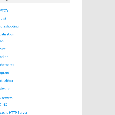
WTO’s
t is?
ubleshooting
ualization
WS
zure
ocker
ubernetes
agrant
irtualBox
Mware
 servers
GINX
pache HTTP Server