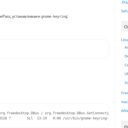
Jir
Set
ePass, устанавливаем
:
gnome-keyring
O
Lin
A
D
C
U
S
Fre
ma
Win
org.freedesktop.DBus / org.freedesktop.DBus.GetConnectionUnixProc
8528 ?        SLl  13:19   0:00 /usr/bin/gnome-keyring-daemon --
m