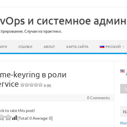
DevOps и системное адми
рирование. Случаи из практики.
НИГИ
ССЫЛКИ
ABOUT
КАРТА САЙТА
РУССКИЙ
ome-keyring в роли
rvice
0 (0)
0 Comments
ick to rate this post!
N
[Total:
0
Average:
0
]
Ho