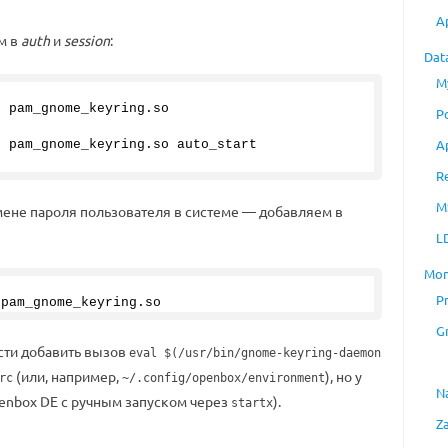
A
м в
auth
и
session
:
Dat
M
  pam_gnome_keyring.
so
P
A
  pam_gnome_keyring.
so
 auto_start
R
M
мене пароля пользователя в системе — добавляем в
L
Mon
P
 pam_gnome_keyring.
so
G
сти добавить вызов
eval $(/usr/bin/gnome-keyring-daemon
(или, например,
), но у
rc
~/.config/openbox/environment
N
Openbox DE с ручным запуском через
).
startx
Z