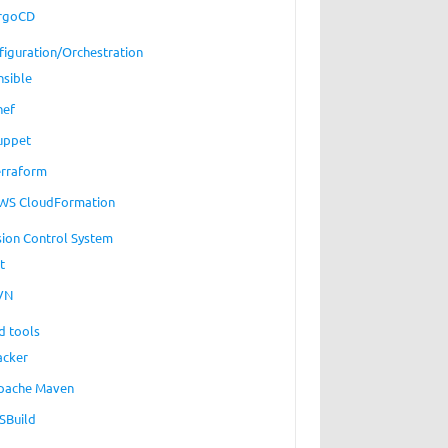
rgoCD
figuration/Orchestration
nsible
hef
uppet
erraform
WS CloudFormation
sion Control System
t
VN
d tools
acker
pache Maven
SBuild