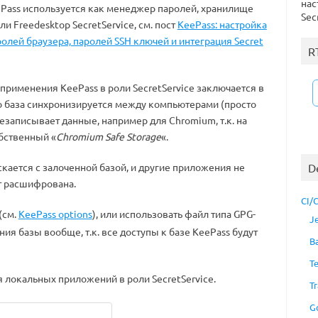
нас
ePass используется как менеджер паролей, хранилище
Sec
ли Freedesktop SecretService, см. пост
KeePass: настройка
олей браузера, паролей SSH ключей и интеграция Secret
R
применения KeePass в роли SecretService заключается в
го база синхронизируется между компьютерами (просто
резаписывает данные, например для Chromium, т.к. на
бственный «
Chromium Safe Storage
«.
ускается с залоченной базой, и другие приложения не
D
ет расшифрована.
CI/
(см.
KeePass options
), или использовать файл типа GPG-
J
ия базы вообще, т.к. все доступы к базе KeePass будут
B
T
 локальных приложений в роли SecretService.
Tr
G