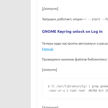
[/simterm]
Запущен, работает, опции —
--start --fo
GNOME Keyring unlock on Log In
Теперь надо настроить автозапуск и расш
Manual
.
Проверяем наличие файлов библиотеки:
[simterm]
$ ll /usr/lib/security/ | grep gnome
-rwxr-xr-x 1 root root  46768 Oct 2
[/simterm]