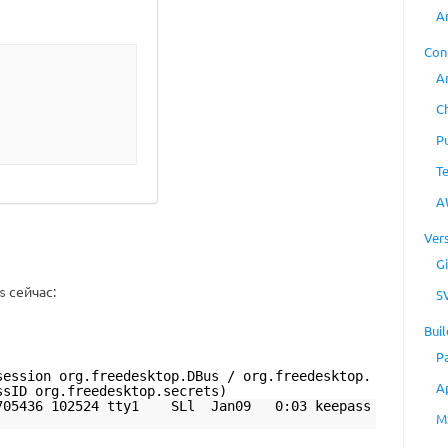
A
Con
A
C
P
T
A
Ver
Gi
сейчас:
s
S
Buil
P
ession org.freedesktop.DBus / org.freedesktop.
A
ssID org.freedesktop.secrets)
5436 102524 tty1 SLl Jan09 0:03 keepass
M