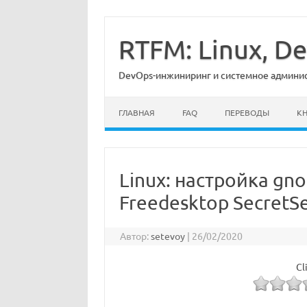
Перейти
к
содержимому
RTFM: Linux, 
DevOps-инжиниринг и системное админист
ГЛАВНАЯ
FAQ
ПЕРЕВОДЫ
К
Linux: настройка gn
Freedesktop SecretSe
Автор:
setevoy
|
26/02/2020
Cl