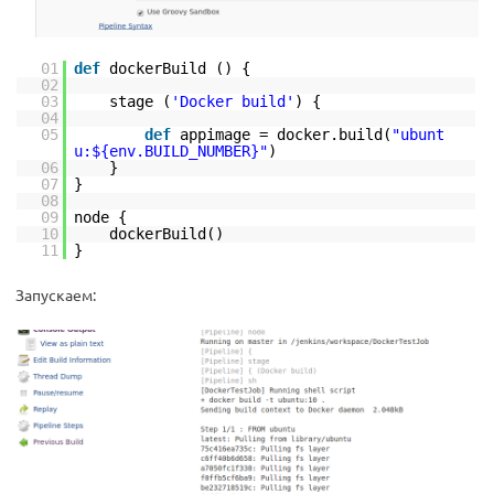
01
def
dockerBuild () {
02
03
stage (
'Docker build'
) {
04
05
def
appimage = docker.build(
"ubunt
u:${env.BUILD_NUMBER}"
)
06
}
07
}
08
09
node {
10
dockerBuild()
11
}
Запускаем: