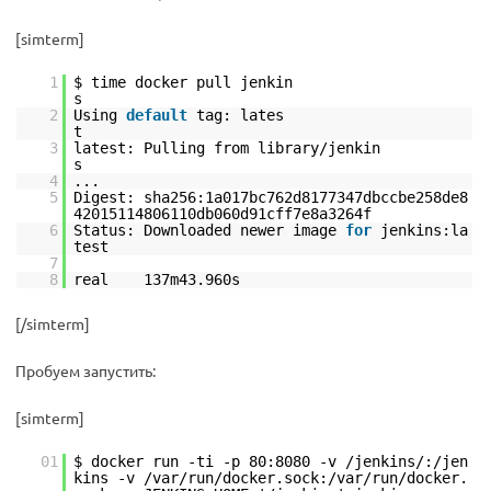
[simterm]
1
$ time docker pull jenkin
2
Using
default
tag: lates
3
latest: Pulling from library/jenkin
4
...
5
Digest: sha256:1a017bc762d8177347dbccbe258de8
42015114806110db060d91cff7e8a3264f
6
Status: Downloaded newer image
for
jenkins:la
test
7
8
real 137m43.960s
[/simterm]
Пробуем запустить:
[simterm]
01
$ docker run -ti -p 80:8080 -v /jenkins/:/jen
kins -v /var/run/docker.sock:/var/run/docker.