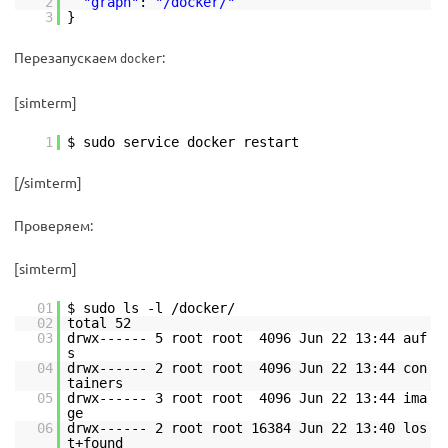
2
"graph"
:
"/docker/"
3
}
Перезапускаем
:
docker
[simterm]
1
$ sudo service docker restart
[/simterm]
Проверяем:
[simterm]
01
$ sudo ls -l /docker/
02
total 52
03
drwx------ 5 root root 4096 Jun 22 13:44 auf
s
04
drwx------ 2 root root 4096 Jun 22 13:44 con
tainers
05
drwx------ 3 root root 4096 Jun 22 13:44 ima
ge
06
drwx------ 2 root root 16384 Jun 22 13:40 los
t+found