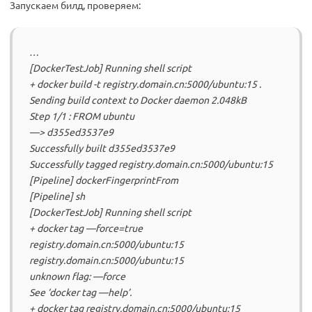
Запускаем билд, проверяем:
…
[DockerTestJob] Running shell script
+ docker build -t registry.domain.cn:5000/ubuntu:15 .
Sending build context to Docker daemon 2.048kB
Step 1/1 : FROM ubuntu
—> d355ed3537e9
Successfully built d355ed3537e9
Successfully tagged registry.domain.cn:5000/ubuntu:15
[Pipeline] dockerFingerprintFrom
[Pipeline] sh
[DockerTestJob] Running shell script
+ docker tag —force=true
registry.domain.cn:5000/ubuntu:15
registry.domain.cn:5000/ubuntu:15
unknown flag: —force
See ‘docker tag —help’.
+ docker tag registry.domain.cn:5000/ubuntu:15