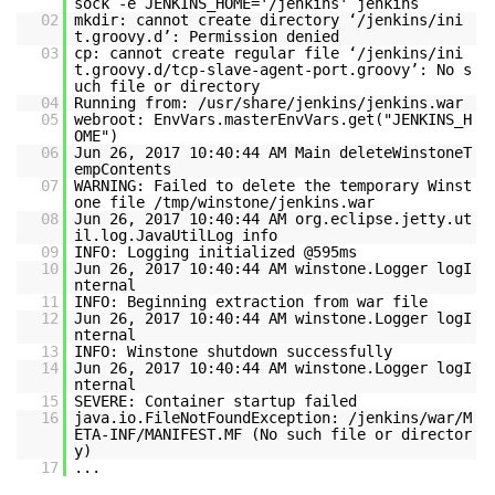
sock -e JENKINS_HOME='/jenkins' jenkins
02
mkdir: cannot create directory ‘/jenkins/ini
t.groovy.d’: Permission denied
03
cp: cannot create regular file ‘/jenkins/ini
t.groovy.d/tcp-slave-agent-port.groovy’: No s
uch file or directory
04
Running from: /usr/share/jenkins/jenkins.war
05
webroot: EnvVars.masterEnvVars.get("JENKINS_H
OME")
06
Jun 26, 2017 10:40:44 AM Main deleteWinstoneT
empContents
07
WARNING: Failed to delete the temporary Winst
one file /tmp/winstone/jenkins.war
08
Jun 26, 2017 10:40:44 AM org.eclipse.jetty.ut
il.log.JavaUtilLog info
09
INFO: Logging initialized @595ms
10
Jun 26, 2017 10:40:44 AM winstone.Logger logI
nternal
11
INFO: Beginning extraction from war file
12
Jun 26, 2017 10:40:44 AM winstone.Logger logI
nternal
13
INFO: Winstone shutdown successfully
14
Jun 26, 2017 10:40:44 AM winstone.Logger logI
nternal
15
SEVERE: Container startup failed
16
java.io.FileNotFoundException: /jenkins/war/M
ETA-INF/MANIFEST.MF (No such file or director
y)
17
...