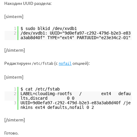
Находим UUID раздела:
[simterm]
1
$ sudo blkid /dev/xvdb1
2
/dev/xvdb1: UUID="9d0efa97-c292-479d-b2e3-e83
a3ab8d40f" TYPE="ext4" PARTUUID="e23e34c2-01"
[/simterm]
Редактируем
(с
опцией):
/etc/fstab
nofail
[simterm]
1
$ cat /etc/fstab
2
LABEL=cloudimg-rootfs / ext4 defau
lts,discard 0 0
3
UUID=9d0efa97-c292-479d-b2e3-e83a3ab8d40f /je
nkins ext4 defaults,nofail 0 2
[/simterm]
Готово.