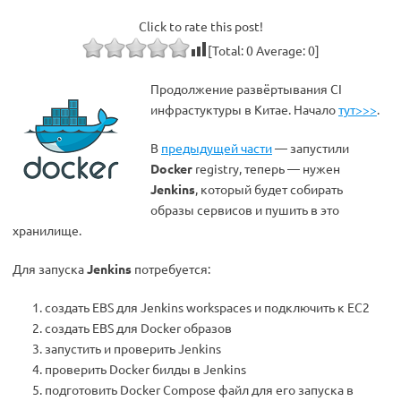
Click to rate this post!
[Total:
0
Average:
0
]
Продолжение развёртывания CI
инфрастуктуры в Китае. Начало
тут>>>
.
В
предыдущей части
— запустили
Docker
registry, теперь — нужен
Jenkins
, который будет собирать
образы сервисов и пушить в это
хранилище.
Для запуска
Jenkins
потребуется:
создать EBS для Jenkins workspaces и подключить к EC2
создать EBS для Docker образов
запустить и проверить Jenkins
проверить Docker билды в Jenkins
подготовить Docker Compose файл для его запуска в