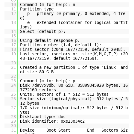
09
10
Command (m for help): n
11
Partition type
12
p primary (0 primary, 0 extended, 4 fre
e)
13
e extended (container for logical partit
ions)
14
Select (default p):
15
16
Using default response p.
17
Partition number (1-4, default 1):
18
First sector (2048-167772159, default 2048):
19
Last sector, +sectors or +size{K,M,G,T,P} (20
48-167772159, default 167772159):
20
21
Created a new partition 1 of type 'Linux' and
of size 80 GiB.
22
23
Command (m for help): p
24
Disk /dev/xvdb: 80 GiB, 85899345920 bytes, 16
7772160 sectors
25
Units: sectors of 1 * 512 = 512 bytes
26
Sector size (logical/physical): 512 bytes / 5
12 bytes
27
I/O size (minimum/optimal): 512 bytes / 512 b
ytes
28
Disklabel type: dos
29
Disk identifier: 0xe23e34c2
30
31
Device Boot Start End Sectors Siz