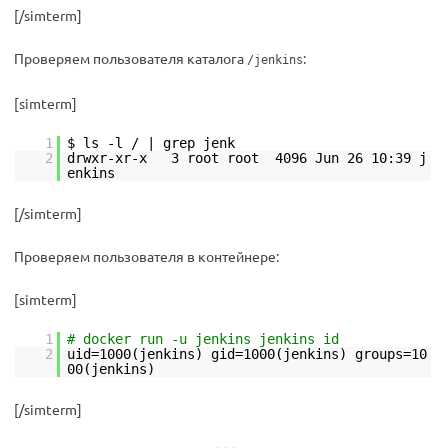
[/simterm]
Проверяем пользователя каталога
:
/jenkins
[simterm]
1
$ ls -l / | grep jenk
2
drwxr-xr-x 3 root root 4096 Jun 26 10:39 j
enkins
[/simterm]
Проверяем пользователя в контейнере:
[simterm]
1
# docker run -u jenkins jenkins id
2
uid=1000(jenkins) gid=1000(jenkins) groups=10
00(jenkins)
[/simterm]