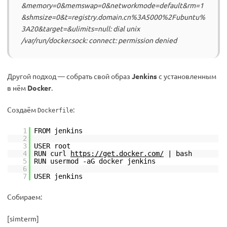
&memory=0&memswap=0&networkmode=default&rm=1
&shmsize=0&t=registry.domain.cn%3A5000%2Fubuntu%
3A20&target=&ulimits=null: dial unix
/var/run/docker.sock: connect: permission denied
Другой подход — собрать свой образ
Jenkins
с установленным
в нём
Docker
.
Создаём
:
Dockerfile
1
FROM jenkins
2
3
USER root
4
RUN curl
https://get.docker.com/
| bash
5
RUN usermod -aG docker jenkins
6
7
USER jenkins
Собираем:
[simterm]