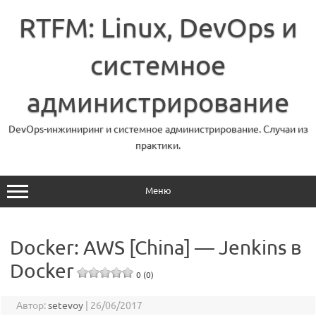
Перейти
к
RTFM: Linux, DevOps и
содержимому
системное
администрирование
DevOps-инжиниринг и системное администрирование. Случаи из
практики.
Меню
Docker: AWS [China] — Jenkins в
Docker
0 (0)
Автор:
setevoy
|
26/06/2017