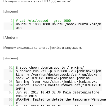
Находим пользователя с UID 1000 на хосте:
[simterm]
1
# cat /etc/passwd | grep 1000
2
ubuntu:x:1000:1000:Ubuntu:/home/ubuntu:/bin/b
ash
[/simterm]
Меняем владельца каталога
и запускаем:
/jenkins
[simterm]
01
$ sudo chown ubuntu:ubuntu /jenkins/
02
$ docker run -ti -p 80:8080 -v /jenkins/:/jen
kins -v /var/run/docker.sock:/var/run/docker.
sock -e JENKINS_HOME='/jenkins' jenkins
03
Running from: /usr/share/jenkins/jenkins.war
04
webroot: EnvVars.masterEnvVars.get("JENKINS_H
OME")
05
Jun 26, 2017 10:43:32 AM Main deleteWinstoneT
empContents
06
WARNING: Failed to delete the temporary Winston