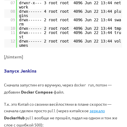
07
drwxr-x--- 3 root root 4096 Jun 22 13:44 net
work
08
drwx------ 4 root root 4096 Jun 22 13:44 plu
gins
09
drwx------ 2 root root 4096 Jun 22 13:44 swa
rm
10
drwx------ 2 root root 4096 Jun 22 13:44 tmp
11
drwx------ 2 root root 4096 Jun 22 13:44 tru
st
12
drwx------ 2 root root 4096 Jun 22 13:44 vol
umes
[/simterm]
Запуск Jenkins
Сначала запустим его вручную, через
, потом —
docker run
добавим
Docker Compose
файл.
Т.к. это Китай со своими весёлостями в плане скорости —
сначала сделем просто
(через китайское
зеркало
pull
DockerHub
вообще не прошёл, падал на одном и том же
pull
слое с ошибкой 500):