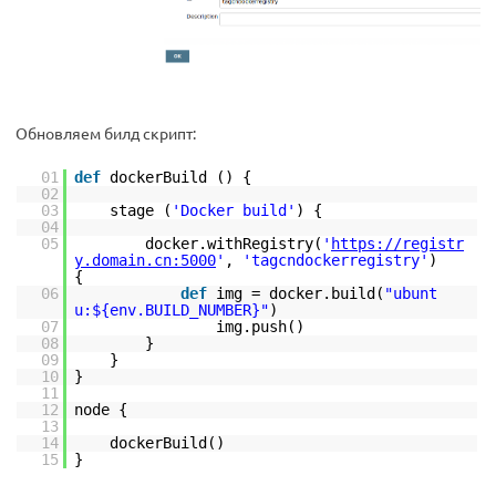
Обновляем билд скрипт:
01
def
dockerBuild () {
02
03
stage (
'Docker build'
) {
04
05
docker.withRegistry(
'
https://registr
y.domain.cn:5000
'
,
'tagcndockerregistry'
)
{
06
def
img = docker.build(
"ubunt
u:${env.BUILD_NUMBER}"
)
07
img.push()
08
}
09
}
10
}
11
12
node {
13
14
dockerBuild()
15
}