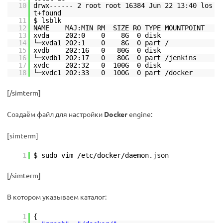
10
drwx------ 2 root root 16384 Jun 22 13:40 los
t+found
11
$ lsblk
12
NAME MAJ:MIN RM SIZE RO TYPE MOUNTPOINT
13
xvda 202:0 0 8G 0 disk
14
└─xvda1 202:1 0 8G 0 part /
15
xvdb 202:16 0 80G 0 disk
16
└─xvdb1 202:17 0 80G 0 part /jenkins
17
xvdc 202:32 0 100G 0 disk
18
└─xvdc1 202:33 0 100G 0 part /docker
[/simterm]
Создаём файл для настройки
Docker
engine:
[simterm]
1
$ sudo vim /etc/docker/daemon.json
[/simterm]
В котором указываем каталог:
1
{