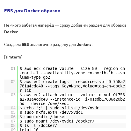
EBS для Docker образов
Немного забегая наперёд — сразу добавим раздел для образов
Docker
.
Создаём
EBS
аналогично разделу для
Jenkins
:
[simterm]
01
$ aws ec2 create-volume --size 80 --region cn
-north-1 --availability-zone cn-north-1b --vo
lume-type gp2
02
$ aws ec2 create-tags --resources vol-0f756a2
781a4cdc40 --tags Key=Name,Value=tag-cn-docke
r-lib
03
$ aws ec2 attach-volume --volume-id vol-0f756
a2781a4cdc40 --instance-id i-01edb17886a20b2
5d --device /dev/xvdc
04
$ echo ';' | sudo sfdisk /dev/xvdc
05
$ sudo mkfs.ext4 /dev/xvdc1
06
$ sudo mkdir /docker
07
$ sudo mount /dev/xvdc1 /docker/
08
$ ls -l /docker/
09
total 16