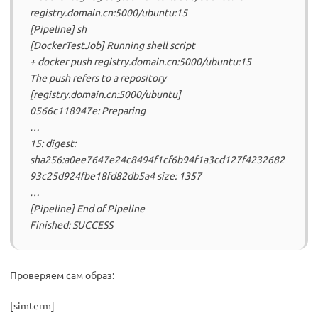
registry.domain.cn:5000/ubuntu:15
[Pipeline] sh
[DockerTestJob] Running shell script
+ docker push registry.domain.cn:5000/ubuntu:15
The push refers to a repository
[registry.domain.cn:5000/ubuntu]
0566c118947e: Preparing
…
15: digest:
sha256:a0ee7647e24c8494f1cf6b94f1a3cd127f4232682
93c25d924fbe18fd82db5a4 size: 1357
…
[Pipeline] End of Pipeline
Finished: SUCCESS
Проверяем сам образ:
[simterm]