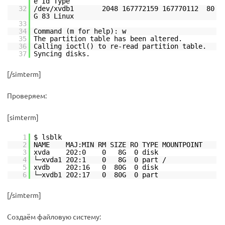
e Id Type
32
/dev/xvdb1 2048 167772159 167770112 80
G 83 Linux
33
34
Command (m for help): w
35
The partition table has been altered.
36
Calling ioctl() to re-read partition table.
37
Syncing disks.
[/simterm]
Проверяем:
[simterm]
1
$ lsblk
2
NAME MAJ:MIN RM SIZE RO TYPE MOUNTPOINT
3
xvda 202:0 0 8G 0 disk
4
└─xvda1 202:1 0 8G 0 part /
5
xvdb 202:16 0 80G 0 disk
6
└─xvdb1 202:17 0 80G 0 part
[/simterm]
Создаём файловую систему: