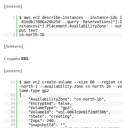
[simterm]
1
$ aws ec2 describe-instances --instance-ids i
-01edb17886a20b25d --query 'Reservations[*].I
nstances[*].Placement.AvailabilityZone' --out
put text
2
cn-north-1b
[/simterm]
Создаём
EBS
:
[simterm]
01
$ aws ec2 create-volume --size 80 --region cn
-north-1 --availability-zone cn-north-1b --vo
lume-type gp2
02
{
03
"AvailabilityZone": "cn-north-1b",
04
"Encrypted": false,
05
"VolumeType": "gp2",
06
"VolumeId": "vol-0867c0e01f2ddf30b",
07
"State": "creating",
08
"Iops": 240,
09
"SnapshotId": "",