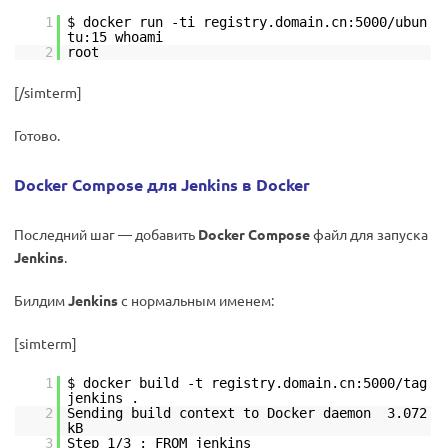
1
$ docker run -ti registry.domain.cn:5000/ubun
tu:15 whoami
2
root
[/simterm]
Готово.
Docker Compose для Jenkins в Docker
Последний шаг — добавить
Docker Compose
файл для запуска
Jenkins
.
Билдим
Jenkins
с нормальным именем:
[simterm]
1
$ docker build -t registry.domain.cn:5000/tag
jenkins .
2
Sending build context to Docker daemon 3.072
kB
3
Step 1/3 : FROM jenkins