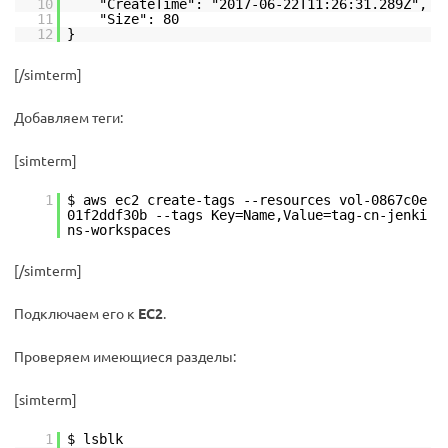
10
"CreateTime": "2017-06-22T11:26:31.289Z",
11
"Size": 80
12
}
[/simterm]
Добавляем теги:
[simterm]
1
$ aws ec2 create-tags --resources vol-0867c0e
01f2ddf30b --tags Key=Name,Value=tag-cn-jenki
ns-workspaces
[/simterm]
Подключаем его к
EC2
.
Проверяем имеющиеся разделы:
[simterm]
1
$ lsblk