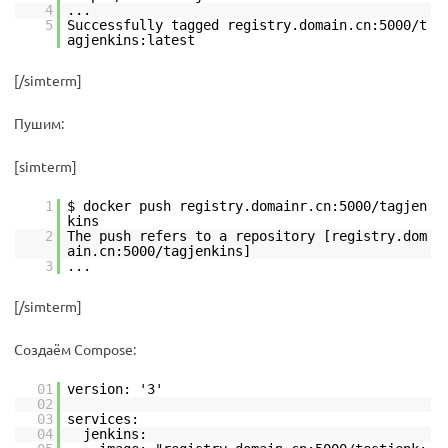
4
...
5
Successfully tagged registry.domain.cn:5000/t
agjenkins:latest
[/simterm]
Пушим:
[simterm]
1
$ docker push registry.domainr.cn:5000/tagjen
kins
2
The push refers to a repository [registry.dom
ain.cn:5000/tagjenkins]
3
...
[/simterm]
Создаём Compose:
01
version: '3'
02
03
services:
04
jenkins: