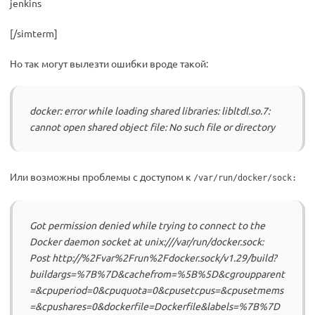
jenkins
[/simterm]
Но так могут вылезти ошибки вроде такой:
docker: error while loading shared libraries: libltdl.so.7:
cannot open shared object file: No such file or directory
Или возможны проблемы с доступом к
/var/run/docker/sock:
Got permission denied while trying to connect to the
Docker daemon socket at unix:///var/run/docker.sock:
Post http://%2Fvar%2Frun%2Fdocker.sock/v1.29/build?
buildargs=%7B%7D&cachefrom=%5B%5D&cgroupparent
=&cpuperiod=0&cpuquota=0&cpusetcpus=&cpusetmems
=&cpushares=0&dockerfile=Dockerfile&labels=%7B%7D