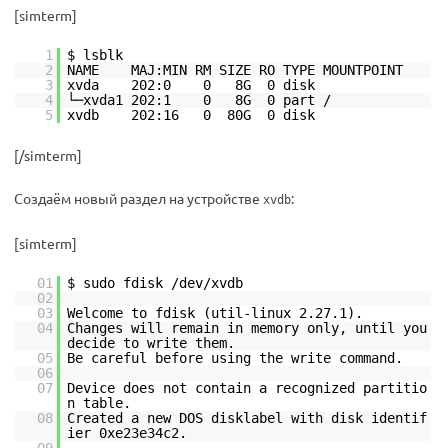
[simterm]
1
$ lsblk
2
NAME MAJ:MIN RM SIZE RO TYPE MOUNTPOINT
3
xvda 202:0 0 8G 0 disk
4
└─xvda1 202:1 0 8G 0 part /
5
xvdb 202:16 0 80G 0 disk
[/simterm]
Создаём новый раздел на устройстве
:
xvdb
[simterm]
01
$ sudo fdisk /dev/xvdb
02
03
Welcome to fdisk (util-linux 2.27.1).
04
Changes will remain in memory only, until you
decide to write them.
05
Be careful before using the write command.
06
07
Device does not contain a recognized partitio
n table.
08
Created a new DOS disklabel with disk identif
ier 0xe23e34c2.