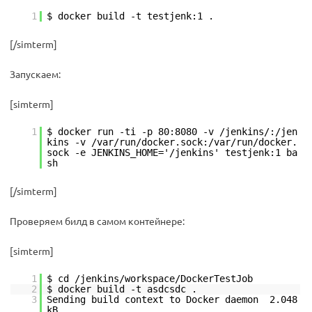
1
$ docker build -t testjenk:1 .
[/simterm]
Запускаем:
[simterm]
1
$ docker run -ti -p 80:8080 -v /jenkins/:/jen
kins -v /var/run/docker.sock:/var/run/docker.
sock -e JENKINS_HOME='/jenkins' testjenk:1 ba
sh
[/simterm]
Проверяем билд в самом контейнере:
[simterm]
1
$ cd /jenkins/workspace/DockerTestJob
2
$ docker build -t asdcsdc .
3
Sending build context to Docker daemon 2.048
kB