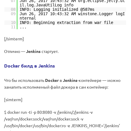
07
Jun 26, 2017 10:43:32 AM org.eclipse.jetty.ut
il.log.JavaUtilLog info
08
INFO: Logging initialized @587ms
09
Jun 26, 2017 10:43:32 AM winstone.Logger logI
nternal
10
INFO: Beginning extraction from war file
11
...
[/simterm]
Отлично —
Jenkins
стартует.
Docker билд в Jenkins
Что бы использовать
Docker
в
Jenkins
-контейнере — можно
замапить исполняемый файл докера в сам контейнер:
[simterm]
$ docker run -ti -p 80:8080 -v /jenkins/:/jenkins -v
/var/run/docker.sock:/var/run/docker.sock -v
/usr/bin/docker:/usr/bin/docker:ro -e JENKINS_HOME=’/jenkins’