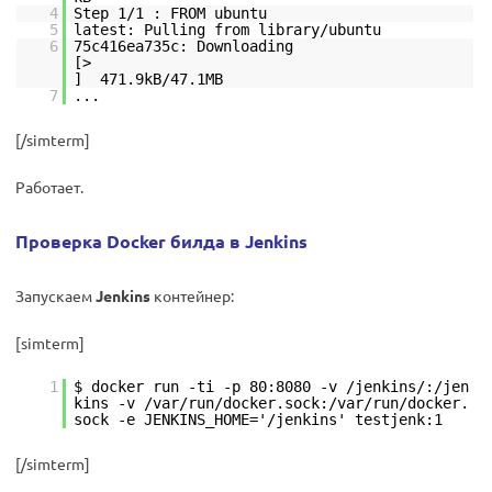
4
Step 1/1 : FROM ubuntu
5
latest: Pulling from library/ubuntu
6
75c416ea735c: Downloading
[
] 471.9kB/47.1MB
7
...
[/simterm]
Работает.
Проверка Docker билда в Jenkins
Запускаем
Jenkins
контейнер:
[simterm]
1
$ docker run -ti -p 80:8080 -v /jenkins/:/jen
kins -v /var/run/docker.sock:/var/run/docker.
sock -e JENKINS_HOME='/jenkins' testjenk:1
[/simterm]