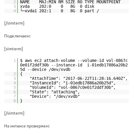
2
NAME MAJ:MIN RM SIZE RO TYPE MOUNTPOINT
3
xvda 202:0 0 8G 0 disk
4
└─xvda1 202:1 0 8G 0 part /
[/simterm]
Подключаем:
[simterm]
1
$ aws ec2 attach-volume --volume-id vol-0867c
0e01f2ddf30b --instance-id i-01edb17886a20b2
5d --device /dev/xvdb
2
{
3
"AttachTime": "2017-06-22T11:28:16.640Z",
4
"InstanceId": "i-01edb17886a20b25d",
5
"VolumeId": "vol-0867c0e01f2ddf30b",
6
"State": "attaching",
7
"Device": "/dev/xvdb"
8
}
[/simterm]
На интансе проверяем: