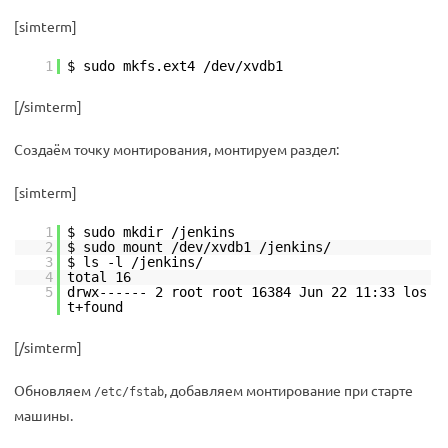
[simterm]
1
$ sudo mkfs.ext4 /dev/xvdb1
[/simterm]
Создаём точку монтирования, монтируем раздел:
[simterm]
1
$ sudo mkdir /jenkins
2
$ sudo mount /dev/xvdb1 /jenkins/
3
$ ls -l /jenkins/
4
total 16
5
drwx------ 2 root root 16384 Jun 22 11:33 los
t+found
[/simterm]
Обновляем
, добавляем монтирование при старте
/etc/fstab
машины.