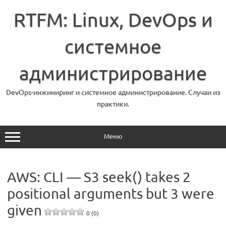
Перейти
к
RTFM: Linux, DevOps и
содержимому
системное
администрирование
DevOps-инжиниринг и системное администрирование. Случаи из
практики.
Меню
AWS: CLI — S3 seek() takes 2
positional arguments but 3 were
given
0 (0)