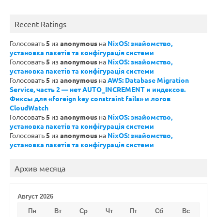
Recent Ratings
Голосовать
5
из
anonymous
на
NixOS: знайомство,
установка пакетів та конфігурація системи
Голосовать
5
из
anonymous
на
NixOS: знайомство,
установка пакетів та конфігурація системи
Голосовать
5
из
anonymous
на
AWS: Database Migration
Service, часть 2 — нет AUTO_INCREMENT и индексов.
Фиксы для «foreign key constraint fails» и логов
CloudWatch
Голосовать
5
из
anonymous
на
NixOS: знайомство,
установка пакетів та конфігурація системи
Голосовать
5
из
anonymous
на
NixOS: знайомство,
установка пакетів та конфігурація системи
Архив месяца
Август 2026
Пн
Вт
Ср
Чт
Пт
Сб
Вс