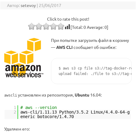
Автор:
setevoy
|
25/06/2017
Click to rate this post!
[Total:
0
Average:
0
]
При попытке загрузить файл в корзину
—
AWS CLI
сообщает об ошибке:
$ aws s3 cp file s3://tag-docker-regi
установлен из репозитория,
Ubuntu
16.04:
awscli
1
# aws --version
2
aws-cli/1.11.13 Python/3.5.2 Linux/4.4.0-64-g
eneric botocore/1.4.70
Удаляем его: