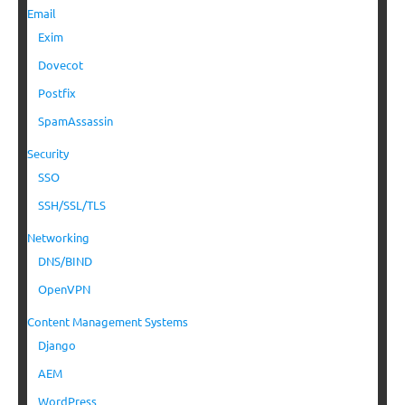
Email
Exim
Dovecot
Postfix
SpamAssassin
Security
SSO
SSH/SSL/TLS
Networking
DNS/BIND
OpenVPN
Content Management Systems
Django
AEM
WordPress