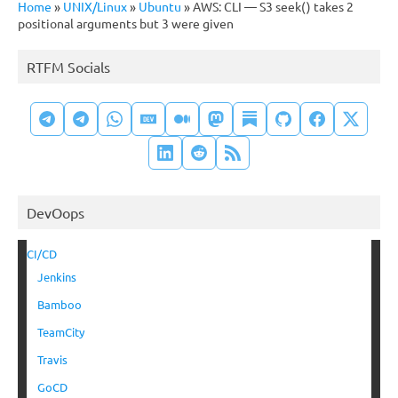
Home
»
UNIX/Linux
»
Ubuntu
»
AWS: CLI — S3 seek() takes 2
positional arguments but 3 were given
RTFM Socials
DevOops
CI/CD
Jenkins
Bamboo
TeamCity
Travis
GoCD