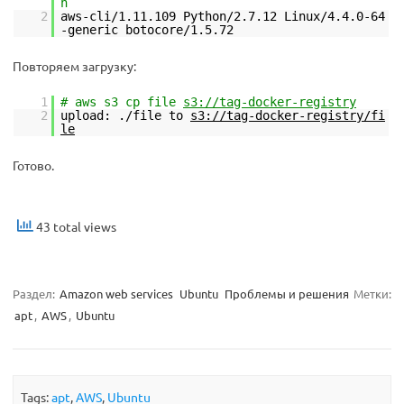
2
aws-cli/1.11.109 Python/2.7.12 Linux/4.4.0-64
-generic botocore/1.5.72
Повторяем загрузку:
1
# aws s3 cp file
s3://tag-docker-registry
2
upload: ./file to
s3://tag-docker-registry/fi
le
Готово.
43 total views
Раздел:
Amazon web services
Ubuntu
Проблемы и решения
Метки:
apt
,
AWS
,
Ubuntu
Tags:
apt
,
AWS
,
Ubuntu