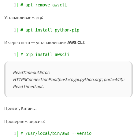
1
# apt remove awscli
Устанавливаем
:
pip
1
# apt install python-pip
И через него — устанавливаем
AWS CLI
:
1
# pip install awscli
ReadTimeoutError:
HTTPSConnectionPool(host=’pypi.python.org’, port=443):
Read timed out.
Привет, Китай…
Проверяем версию:
1
# /usr/local/bin/aws --versio