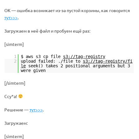
ОК — ошибка возникает из-за пустой корзины, как говорится
тут>>>
.
Загружаем в неё файл и пробуем ещё раз:
[simterm]
1
$ aws s3 cp file
s3://tag-registry
2
upload failed: ./file to
s3://tag-registry/fi
le
seek() takes 2 positional arguments but 3
were given
[/simterm]
Ссу*а!
Решение —
тут>>>
.
Загружаем:
[simterm]