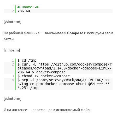
1
# uname -m
2
x86_64
[/simterm]
На рабочей машинке — выкачиваем
Compose
и копируем его в
Китай:
[simterm]
1
$ cd /tmp
2
$ curl -L
https://github.com/docker/compose/r
eleases/download/1.14.0/docker-compose-Linux-
x86_64
> docker-compose
3
$ chmod +x docker-compose
4
$ scp -i /home/setevoy/Work/AKQA/LON.TAG/.ss
h/tag-cn.pem docker-compose ubuntu@54.***.**
*.251:/tmp
[/simterm]
И на инстансе — перемещаем исполняемый файл: