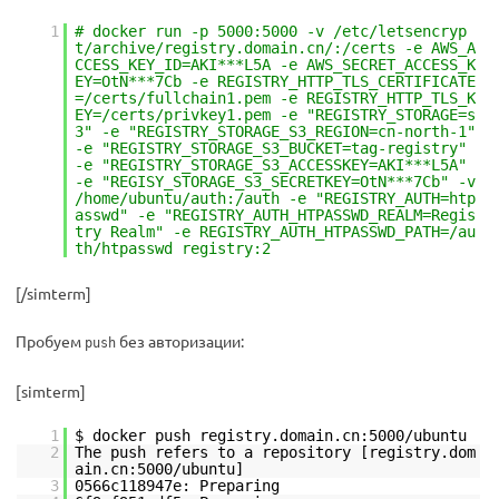
1
# docker run -p 5000:5000 -v /etc/letsencryp
t/archive/registry.domain.cn/:/certs -e AWS_A
CCESS_KEY_ID=AKI***L5A -e AWS_SECRET_ACCESS_K
EY=OtN***7Cb -e REGISTRY_HTTP_TLS_CERTIFICATE
=/certs/fullchain1.pem -e REGISTRY_HTTP_TLS_K
EY=/certs/privkey1.pem -e "REGISTRY_STORAGE=s
3" -e "REGISTRY_STORAGE_S3_REGION=cn-north-1"
-e "REGISTRY_STORAGE_S3_BUCKET=tag-registry"
-e "REGISTRY_STORAGE_S3_ACCESSKEY=AKI***L5A"
-e "REGISY_STORAGE_S3_SECRETKEY=OtN***7Cb" -v
/home/ubuntu/auth:/auth -e "REGISTRY_AUTH=htp
asswd" -e "REGISTRY_AUTH_HTPASSWD_REALM=Regis
try Realm" -e REGISTRY_AUTH_HTPASSWD_PATH=/au
th/htpasswd registry:2
[/simterm]
Пробуем
без авторизации:
push
[simterm]
1
$ docker push registry.domain.cn:5000/ubuntu
2
The push refers to a repository [registry.dom
ain.cn:5000/ubuntu]
3
0566c118947e: Preparing