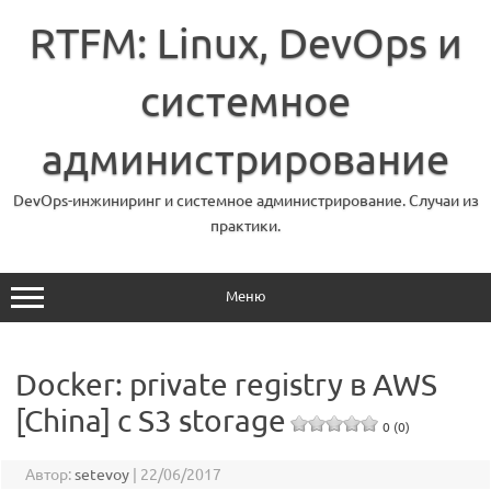
Перейти
к
RTFM: Linux, DevOps и
содержимому
системное
администрирование
DevOps-инжиниринг и системное администрирование. Случаи из
практики.
Меню
Docker: private registry в AWS
[China] с S3 storage
0 (0)
Автор:
setevoy
|
22/06/2017