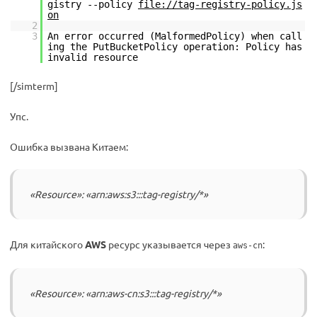
gistry --policy
file://tag-registry-policy.js
on
2
3
An error occurred (MalformedPolicy) when call
ing the PutBucketPolicy operation: Policy has
invalid resource
[/simterm]
Упс.
Ошибка вызвана Китаем:
«Resource»: «arn:aws:s3:::tag-registry/*»
Для китайского
AWS
ресурс указывается через
:
aws-cn
«Resource»: «arn:aws-cn:s3:::tag-registry/*»