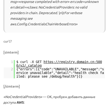
msg=»response completed with error» err.code=unknown
err.detail=»s3aws: NoCredentialProviders: no valid
providers in chain. Deprecated. \n\tFor verbose
messaging see
aws.Config.CredentialsChainVerboseErrors»
?
curl
[simterm]
1
$ curl -X GET
https://registry.domain.cn:500
0/v2/_catalog
2
{"errors":[{"code":"UNAVAILABLE","message":"s
ervice unavailable","detail":"health check fa
iled: please see /debug/health"}]}
[/simterm]
«NoCredentialProviders»
— ОК, пробуем добавить данные
доступа
AWS
: