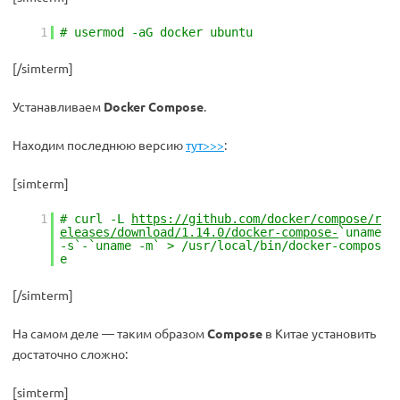
1
# usermod -aG docker ubuntu
[/simterm]
Устанавливаем
Docker Compose
.
Находим последнюю версию
тут>>>
:
[simterm]
1
# curl -L
https://github.com/docker/compose/r
eleases/download/1.14.0/docker-compose-
`uname
-s`-`uname -m` > /usr/local/bin/docker-compos
e
[/simterm]
На самом деле — таким образом
Compose
в Китае установить
достаточно сложно:
[simterm]