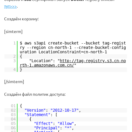
тут>>>
.
Создаём корзину:
[simterm]
1
$ aws s3api create-bucket --bucket tag-regist
ry --region cn-north-1 --create-bucket-config
uration LocationConstraint=cn-north-1
2
{
3
"Location": "
http://tag-registry.s3.cn-no
rth-1.amazonaws.com.cn/
"
4
}
[/simterm]
Создаём файл политик доступа:
01
{
02
"Version"
:
"2012-10-17"
,
03
"Statement"
: [
04
{
05
"Effect"
:
"Allow"
,
06
"Principal"
:
"*"
,