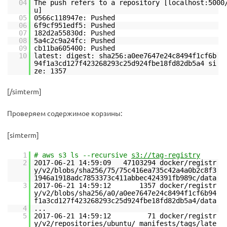
04
The push refers to a repository [localhost:5000
05
0566c118947e: Pushed
06
6f9cf951edf5: Pushed
07
182d2a55830d: Pushed
08
5a4c2c9a24fc: Pushed
09
cb11ba605400: Pushed
10
latest: digest: sha256:a0ee7647e24c8494f1cf6b
94f1a3cd127f423268293c25d924fbe18fd82db5a4 si
ze: 1357
[/simterm]
Проверяем содержимое корзины:
[simterm]
1
# aws s3 ls --recursive
s3://tag-registry
2
2017-06-21 14:59:09 47103294 docker/registr
y/v2/blobs/sha256/75/75c416ea735c42a4a0b2c8f3
1946a1918adc7853373c411abbec424391fb989c/data
3
2017-06-21 14:59:12 1357 docker/registr
y/v2/blobs/sha256/a0/a0ee7647e24c8494f1cf6b94
f1a3cd127f423268293c25d924fbe18fd82db5a4/data
4
...
5
2017-06-21 14:59:12 71 docker/registr
y/v2/repositories/ubuntu/_manifests/tags/late