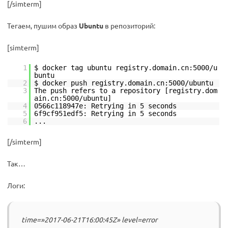
[/simterm]
Тегаем, пушим образ
Ubuntu
в репозиторий:
[simterm]
1
$ docker tag ubuntu registry.domain.cn:5000/u
buntu
2
$ docker push registry.domain.cn:5000/ubuntu
3
The push refers to a repository [registry.dom
ain.cn:5000/ubuntu]
4
0566c118947e: Retrying in 5 seconds
5
6f9cf951edf5: Retrying in 5 seconds
6
...
[/simterm]
Так…
Логи:
time=»2017-06-21T16:00:45Z» level=error