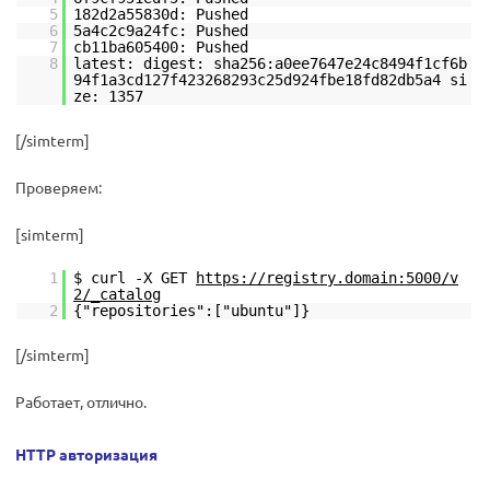
5
182d2a55830d: Pushed
6
5a4c2c9a24fc: Pushed
7
cb11ba605400: Pushed
8
latest: digest: sha256:a0ee7647e24c8494f1cf6b
94f1a3cd127f423268293c25d924fbe18fd82db5a4 si
ze: 1357
[/simterm]
Проверяем:
[simterm]
1
$ curl -X GET
https://registry.domain:5000/v
2/_catalog
2
{"repositories":["ubuntu"]}
[/simterm]
Работает, отлично.
HTTP авторизация