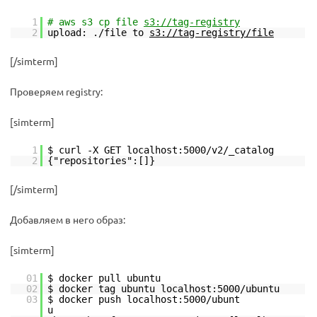
1
# aws s3 cp file
s3://tag-registry
2
upload: ./file to
s3://tag-registry/file
[/simterm]
Проверяем registry:
[simterm]
1
$ curl -X GET localhost:5000/v2/_catalog
2
{"repositories":[]}
[/simterm]
Добавляем в него образ:
[simterm]
01
$ docker pull ubuntu
02
$ docker tag ubuntu localhost:5000/ubuntu
03
$ docker push localhost:5000/ubunt