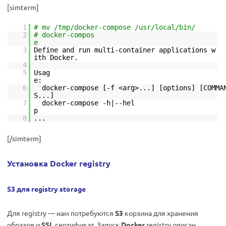
[simterm]
1
# mv /tmp/docker-compose /usr/local/bin/
2
# docker-compos
3
Define and run multi-container applications w
ith Docker.
4
5
Usag
6
docker-compose [-f <arg>...] [options] [COMMA
S
7
docker-compose -h|--hel
p
8
...
[/simterm]
Установка Docker registry
S3 для registry storage
Для registry — нам потребуются
S3
корзина для хранения
образов и
SSL
сертификат. Запуск
Docker
registry описан