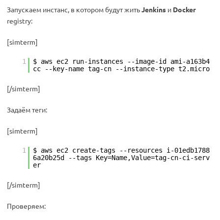
Запускаем инстанс, в котором будут жить
Jenkins
и
Docker
registry:
[simterm]
1
$ aws ec2 run-instances --image-id ami-a163b4
cc --key-name tag-cn --instance-type t2.micro
[/simterm]
Задаём теги:
[simterm]
1
$ aws ec2 create-tags --resources i-01edb1788
6a20b25d --tags Key=Name,Value=tag-cn-ci-serv
er
[/simterm]
Проверяем: