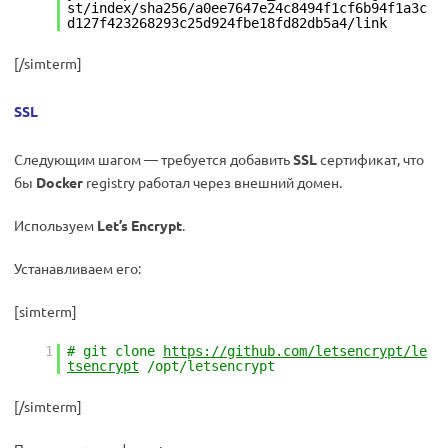
st/index/sha256/a0ee7647e24c8494f1cf6b94f1a3c
d127f423268293c25d924fbe18fd82db5a4/link
[/simterm]
SSL
Следующим шагом — требуется добавить
SSL
сертификат, что
бы
Docker
registry работал через внешний домен.
Используем
Let’s Encrypt
.
Устанавливаем его:
[simterm]
1
# git clone
https://github.com/letsencrypt/le
tsencrypt
/opt/letsencrypt
[/simterm]