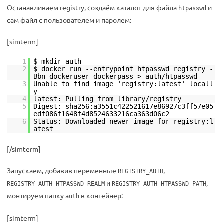
Останавливаем registry, создаём каталог для файла
и
htpasswd
сам файл с пользователем и паролем:
[simterm]
1
$ mkdir auth
2
$ docker run --entrypoint htpasswd registry -
Bbn dockeruser dockerpass > auth/htpasswd
3
Unable to find image 'registry:latest' locall
y
4
latest: Pulling from library/registry
5
Digest: sha256:a3551c422521617e86927c3ff57e05
edf086f1648f4d8524633216ca363d06c2
6
Status: Downloaded newer image for registry:l
atest
[/simterm]
Запускаем, добавив переменные
,
REGISTRY_AUTH
и
,
REGISTRY_AUTH_HTPASSWD_REALM
REGISTRY_AUTH_HTPASSWD_PATH
монтируем папку
в контейнер:
auth
[simterm]