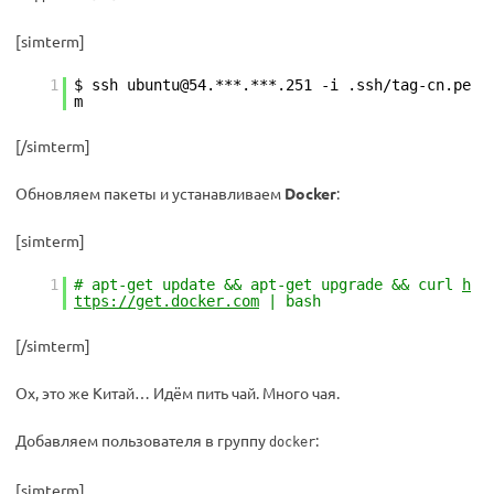
[simterm]
1
$ ssh ubuntu@54.***.***.251 -i .ssh/tag-cn.pe
m
[/simterm]
Обновляем пакеты и устанавливаем
Docker
:
[simterm]
1
# apt-get update && apt-get upgrade && curl
h
ttps://get.docker.com
| bash
[/simterm]
Ох, это же Китай… Идём пить чай. Много чая.
Добавляем пользователя в группу
:
docker
[simterm]