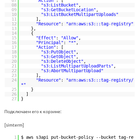
07
"Action"
: [
08
"s3:ListBucket"
,
09
"s3:GetBucketLocation"
,
10
"s3:ListBucketMultipartUploads"
11
],
12
"Resource"
:
"arn:aws:s3:::tag-registry"
13
},
14
{
15
"Effect"
:
"Allow"
,
16
"Principal"
:
"*"
,
17
"Action"
: [
18
"s3:PutObject"
,
19
"s3:GetObject"
,
20
"s3:DeleteObject"
,
21
"s3:ListMultipartUploadParts"
,
22
"s3:AbortMultipartUpload"
23
],
24
"Resource"
:
"arn:aws:s3:::tag-registry/
*"
25
}
26
]
27
}
Подключаем его к корзине:
[simterm]
1
$ aws s3api put-bucket-policy --bucket tag-re