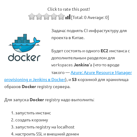
Click to rate this post!
[Total:
0
Average:
0
]
Задача: поднять CI инфрастуктуру для
проекта в Китае.
Будет состоять и одного
EC2
инстанса с
дополнительным разделом для
Jenkins
‘а (что-то вроде
workspaces
такого —
Azure: Azure Resource Manager
provisioning и Jenkins в Docker
), и
S3
корзиной для хранилища
образов
Docker
registry сервера.
Для запуска
Docker
registry надо выполнить:
запустить инстанс
создать корзину
запустить registry на localhost
настроить SSL и внешний домен