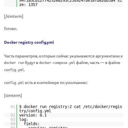
94f1a3cd127f423268293c25d924fbe18fd82db5a4 si
ze: 1357
[/simterm]
Готово.
Docker registry config.yml
Часть параметров, которые сейчас указываются аргументами к
будут в
файле, часть — в файле
docker run
docker-compose.yml
.
config.yml
есть в контейнере по умолчанию:
config.yml
[simterm]
01
$ docker run registry:2 cat /etc/docker/regis
try/config.yml
02
version: 0.1
03
log:
04
fields: