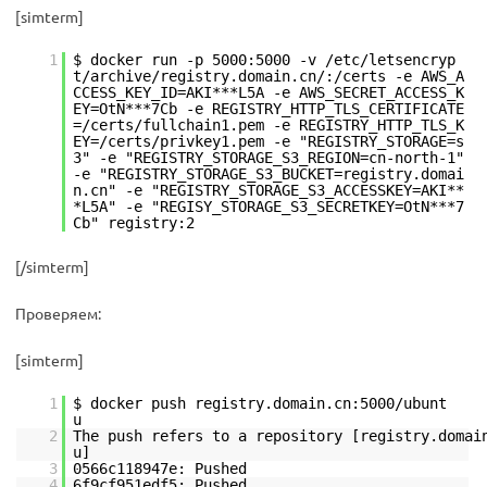
[simterm]
1
$ docker run -p 5000:5000 -v /etc/letsencryp
t/archive/registry.domain.cn/:/certs -e AWS_A
CCESS_KEY_ID=AKI***L5A -e AWS_SECRET_ACCESS_K
EY=OtN***7Cb -e REGISTRY_HTTP_TLS_CERTIFICATE
=/certs/fullchain1.pem -e REGISTRY_HTTP_TLS_K
EY=/certs/privkey1.pem -e "REGISTRY_STORAGE=s
3" -e "REGISTRY_STORAGE_S3_REGION=cn-north-1"
-e "REGISTRY_STORAGE_S3_BUCKET=registry.domai
n.cn" -e "REGISTRY_STORAGE_S3_ACCESSKEY=AKI**
*L5A" -e "REGISY_STORAGE_S3_SECRETKEY=OtN***7
Cb" registry:2
[/simterm]
Проверяем:
[simterm]
1
$ docker push registry.domain.cn:5000/ubunt
2
The push refers to a repository [registry.domai
3
0566c118947e: Pushed
4
6f9cf951edf5: Pushed