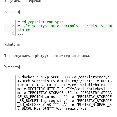
Получаем сертификат:
[simterm]
1
# cd /opt/letsencrypt/
2
# ./letsencrypt-auto certonly -d registry.dom
ain.cn
3
...
[/simterm]
Перезапускаем registry уже с этим сертификатом:
[simterm]
1
$ docker run -p 5000:5000 -v /etc/letsencryp
t/archive/registry.domain.cn/:/certs -e REGIS
TRY_HTTP_TLS_CERTIFICATE=/certs/fullchain1.pe
m -e REGISTRY_HTTP_TLS_KEY=/certs/privkey1.pe
m -e "REGISTRY_STORAGE=s3" -e "REGISTRY_STORA
GE_S3_REGION=cn-north-1" -e "REGISTRY_STORAGE
_S3_BUCKET=tag-registry" -e "REGISTRY_STORAGE
_S3_ACCESSKEY=AKI***L5A" -e "REGISY_STORAGE_S
3_SECRETKEY=OtN***7Cb" registry:2