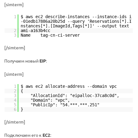
[simterm]
1
$ aws ec2 describe-instances --instance-ids i
-01edb17886a20b25d --query 'Reservations[*].I
nstances[*].[ImageId,Tags[*]]' --output text
2
ami-a163b4cc
3
Name tag-cn-ci-server
[/simterm]
Получаем новый
EIP
:
[simterm]
1
$ aws ec2 allocate-address --domain vpc
2
{
3
"AllocationId": "eipalloc-37ca8c0d",
4
"Domain": "vpc",
5
"PublicIp": "54.***.***.251"
6
}
[/simterm]
Подключаем его к
EC2
: