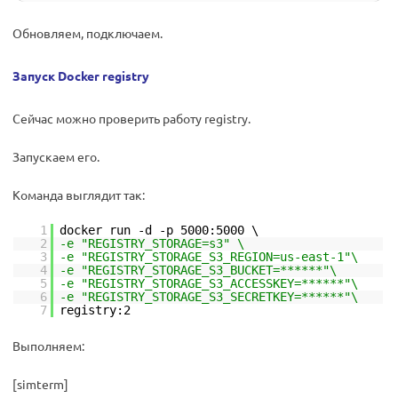
Обновляем, подключаем.
Запуск Docker registry
Сейчас можно проверить работу registry.
Запускаем его.
Команда выглядит так:
1
docker run -d -p 5000:5000 \
2
-e "REGISTRY_STORAGE=s3" \
3
-e "REGISTRY_STORAGE_S3_REGION=us-east-1"\
4
-e "REGISTRY_STORAGE_S3_BUCKET=******"\
5
-e "REGISTRY_STORAGE_S3_ACCESSKEY=******"\
6
-e "REGISTRY_STORAGE_S3_SECRETKEY=******"\
7
registry:2
Выполняем:
[simterm]