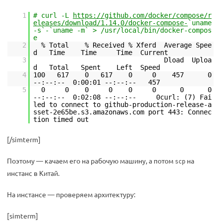
1
# curl -L
https://github.com/docker/compose/r
eleases/download/1.14.0/docker-compose-
`uname
-s`-`uname -m` > /usr/local/bin/docker-compos
e
2
% Total % Received % Xferd Average Spee
d Time Time Time Current
3
Dload Uploa
d Total Spent Left Speed
4
100 617 0 617 0 0 457 0
--:--:-- 0:00:01 --:--:-- 457
5
0 0 0 0 0 0 0 0
--:--:-- 0:02:08 --:--:-- 0curl: (7) Fai
led to connect to github-production-release-a
sset-2e65be.s3.amazonaws.com port 443: Connec
tion timed out
[/simterm]
Поэтому — качаем его на рабочую машину, а потом
на
scp
инстанс в Китай.
На инстансе — проверяем архитектуру:
[simterm]