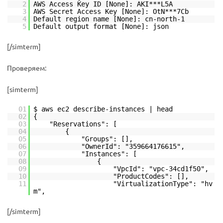
2
AWS Access Key ID [None]: AKI***L5A
3
AWS Secret Access Key [None]: OtN***7Cb
4
Default region name [None]: cn-north-1
5
Default output format [None]: json
[/simterm]
Проверяем:
[simterm]
01
$ aws ec2 describe-instances | head
02
{
03
"Reservations": [
04
{
05
"Groups": [],
06
"OwnerId": "359664176615",
07
"Instances": [
08
{
09
"VpcId": "vpc-34cd1f50",
10
"ProductCodes": [],
11
"VirtualizationType": "hv
m",
[/simterm]