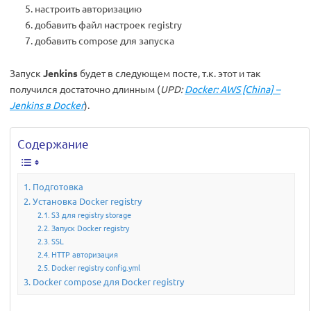
настроить авторизацию
добавить файл настроек registry
добавить compose для запуска
Запуск
Jenkins
будет в следующем посте, т.к. этот и так
получился достаточно длинным (
UPD:
Docker: AWS [China] –
Jenkins в Docker
).
Содержание
Подготовка
Установка Docker registry
S3 для registry storage
Запуск Docker registry
SSL
HTTP авторизация
Docker registry config.yml
Docker compose для Docker registry