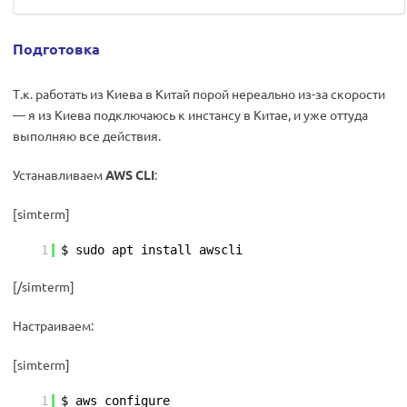
Подготовка
Т.к. работать из Киева в Китай порой нереально из-за скорости
— я из Киева подключаюсь к инстансу в Китае, и уже оттуда
выполняю все действия.
Устанавливаем
AWS CLI
:
[simterm]
1
$ sudo apt install awscli
[/simterm]
Настраиваем:
[simterm]
1
$ aws configure