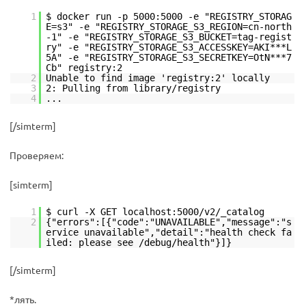
1
$ docker run -p 5000:5000 -e "REGISTRY_STORAG
E=s3" -e "REGISTRY_STORAGE_S3_REGION=cn-north
-1" -e "REGISTRY_STORAGE_S3_BUCKET=tag-regist
ry" -e "REGISTRY_STORAGE_S3_ACCESSKEY=AKI***L
5A" -e "REGISTRY_STORAGE_S3_SECRETKEY=OtN***7
Cb" registry:2
2
Unable to find image 'registry:2' locally
3
2: Pulling from library/registry
4
...
[/simterm]
Проверяем:
[simterm]
1
$ curl -X GET localhost:5000/v2/_catalog
2
{"errors":[{"code":"UNAVAILABLE","message":"s
ervice unavailable","detail":"health check fa
iled: please see /debug/health"}]}
[/simterm]
*лять.