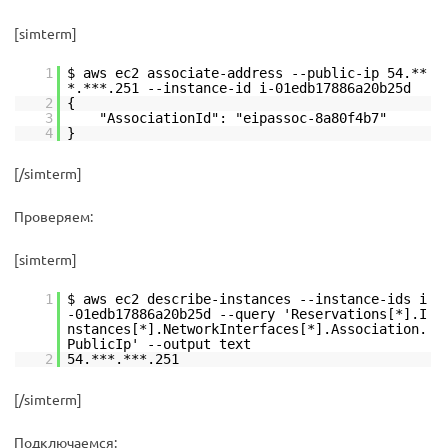
[simterm]
1
$ aws ec2 associate-address --public-ip 54.**
*.***.251 --instance-id i-01edb17886a20b25d
2
{
3
"AssociationId": "eipassoc-8a80f4b7"
4
}
[/simterm]
Проверяем:
[simterm]
1
$ aws ec2 describe-instances --instance-ids i
-01edb17886a20b25d --query 'Reservations[*].I
nstances[*].NetworkInterfaces[*].Association.
PublicIp' --output text
2
54.***.***.251
[/simterm]
Подключаемся: