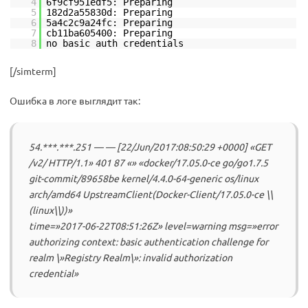
4
6f9cf951edf5: Preparing
5
182d2a55830d: Preparing
6
5a4c2c9a24fc: Preparing
7
cb11ba605400: Preparing
8
no basic auth credentials
[/simterm]
Ошибка в логе выглядит так:
54.***.***.251 — — [22/Jun/2017:08:50:29 +0000] «GET
/v2/ HTTP/1.1» 401 87 «» «docker/17.05.0-ce go/go1.7.5
git-commit/89658be kernel/4.4.0-64-generic os/linux
arch/amd64 UpstreamClient(Docker-Client/17.05.0-ce \\
(linux\\))»
time=»2017-06-22T08:51:26Z» level=warning msg=»error
authorizing context: basic authentication challenge for
realm \»Registry Realm\»: invalid authorization
credential»