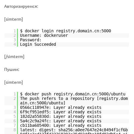
Авторизируемся:
[simterm]
1
$ docker login registry.domain.cn:5000
2
Username: dockeruser
3
Password:
4
Login Succeeded
[/simterm]
Пушим:
[simterm]
1
$ docker push registry.domain.cn:5000/ubuntu
2
The push refers to a repository [registry.dom
ain.cn:5000/ubuntu]
3
0566c118947e: Layer already exists
4
6f9cf951edf5: Layer already exists
5
182d2a55830d: Layer already exists
6
5a4c2c9a24fc: Layer already exists
7
cb11ba605400: Layer already exists
8
latest: digest: sha256:a0ee7647e24c8494f1cf6b