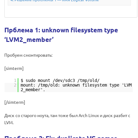
Прблема 1: unknown filesystem type
‘LVM2_member’
Пробуем смонтировать:
[simterm]
1
$ sudo mount /dev/sdc3 /tmp/old/
2
mount: /tmp/old: unknown filesystem type 'LVM
2_member'.
[/simterm]
Диск со старого ноута, там тоже был Arch Linux и диск разбит с
LVM.