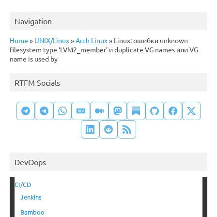
Navigation
Home
»
UNIX/Linux
»
Arch Linux
»
Linux: ошибки unknown
filesystem type ‘LVM2_member’ и duplicate VG names или VG
name is used by
RTFM Socials
DevOops
CI/CD
Jenkins
Bamboo