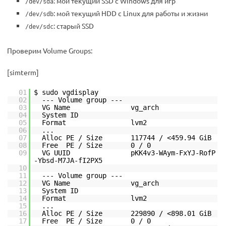
: мой текущий SSD с Windows для игр
/dev/sda
: мой текущий HDD с Linux для работы и жизни
/dev/sdb
: старый SSD
/dev/sdc
Проверим Volume Groups:
[simterm]
01
$ sudo vgdisplay
02
--- Volume group ---
03
VG Name vg_arch
04
System ID
05
Format lvm2
06
...
07
Alloc PE / Size 117744 / <459.94 GiB
08
Free PE / Size 0 / 0
09
VG UUID pKK4v3-WAym-FxYJ-RofP
-Ybsd-M7JA-fI2PX5
10
11
--- Volume group ---
12
VG Name vg_arch
13
System ID
14
Format lvm2
15
...
16
Alloc PE / Size 229890 / <898.01 GiB
17
Free PE / Size 0 / 0