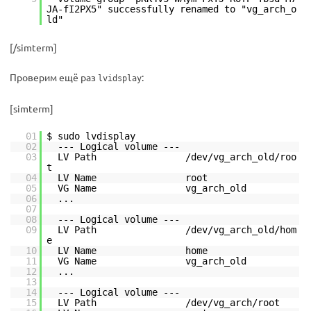
JA-fI2PX5" successfully renamed to "vg_arch_o
ld"
[/simterm]
Проверим ещё раз
:
lvidsplay
[simterm]
01
$ sudo lvdisplay
02
--- Logical volume ---
03
LV Path /dev/vg_arch_old/roo
t
04
LV Name root
05
VG Name vg_arch_old
06
...
07
08
--- Logical volume ---
09
LV Path /dev/vg_arch_old/hom
e
10
LV Name home
11
VG Name vg_arch_old
12
...
13
14
--- Logical volume ---
15
LV Path /dev/vg_arch/root