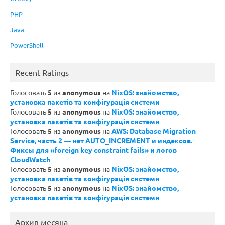
PHP
Java
PowerShell
Recent Ratings
Голосовать
5
из
anonymous
на
NixOS: знайомство,
установка пакетів та конфігурація системи
Голосовать
5
из
anonymous
на
NixOS: знайомство,
установка пакетів та конфігурація системи
Голосовать
5
из
anonymous
на
AWS: Database Migration
Service, часть 2 — нет AUTO_INCREMENT и индексов.
Фиксы для «foreign key constraint fails» и логов
CloudWatch
Голосовать
5
из
anonymous
на
NixOS: знайомство,
установка пакетів та конфігурація системи
Голосовать
5
из
anonymous
на
NixOS: знайомство,
установка пакетів та конфігурація системи
Архив месяца