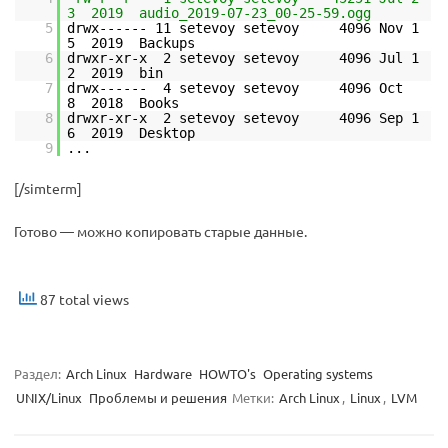
3 2019 audio_2019-07-23_00-25-59.ogg
5
drwx------ 11 setevoy setevoy 4096 Nov 1
5 2019 Backups
6
drwxr-xr-x 2 setevoy setevoy 4096 Jul 1
2 2019 bin
7
drwx------ 4 setevoy setevoy 4096 Oct
8 2018 Books
8
drwxr-xr-x 2 setevoy setevoy 4096 Sep 1
6 2019 Desktop
9
...
[/simterm]
Готово — можно копировать старые данные.
87 total views
Раздел:
Arch Linux
Hardware
HOWTO's
Operating systems
UNIX/Linux
Проблемы и решения
Метки:
Arch Linux
,
Linux
,
LVM