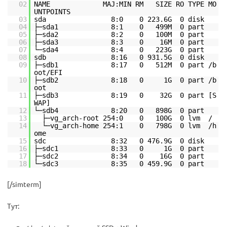
02
NAME MAJ:MIN RM SIZE RO TYPE MO
UNTPOINTS
03
sda 8:0 0 223.6G 0 disk
04
├─sda1 8:1 0 499M 0 part
05
├─sda2 8:2 0 100M 0 part
06
├─sda3 8:3 0 16M 0 part
07
└─sda4 8:4 0 223G 0 part
08
sdb 8:16 0 931.5G 0 disk
09
├─sdb1 8:17 0 512M 0 part /b
oot/EFI
10
├─sdb2 8:18 0 1G 0 part /b
oot
11
├─sdb3 8:19 0 32G 0 part [S
WAP]
12
└─sdb4 8:20 0 898G 0 part
13
├─vg_arch-root 254:0 0 100G 0 lvm /
14
└─vg_arch-home 254:1 0 798G 0 lvm /h
ome
15
sdc 8:32 0 476.9G 0 disk
16
├─sdc1 8:33 0 1G 0 part
17
├─sdc2 8:34 0 16G 0 part
18
└─sdc3 8:35 0 459.9G 0 part
[/simterm]
Тут: