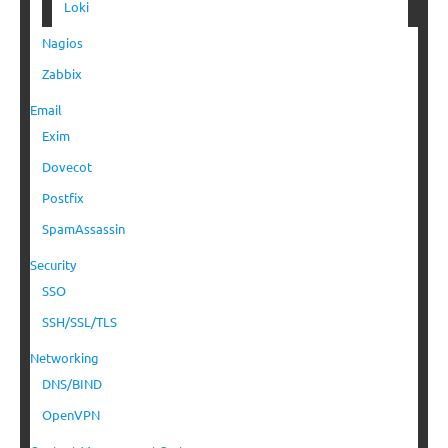
Loki
Nagios
Zabbix
Email
Exim
Dovecot
Postfix
SpamAssassin
Security
SSO
SSH/SSL/TLS
Networking
DNS/BIND
OpenVPN