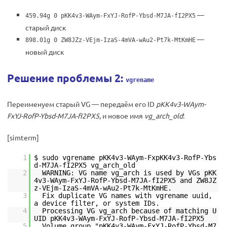
—
459.94g 0 pKK4v3-WAym-FxYJ-RofP-Ybsd-M7JA-fI2PX5
старый диск
—
898.01g 0 ZW8JZz-VEjm-IzaS-4mVA-wAu2-Pt7k-MtKmHE
новый диск
Решение проблемы 2:
vgrename
Переименуем старый VG — передаём его ID
pKK4v3-WAym-
FxYJ-RofP-Ybsd-M7JA-fI2PX5
, и новое имя
vg_arch_old
:
[simterm]
1
$ sudo vgrename pKK4v3-WAym-FxpKK4v3-RofP-Ybs
d-M7JA-fI2PX5 vg_arch_old
2
WARNING: VG name vg_arch is used by VGs pKK
4v3-WAym-FxYJ-RofP-Ybsd-M7JA-fI2PX5 and ZW8JZ
z-VEjm-IzaS-4mVA-wAu2-Pt7k-MtKmHE.
3
Fix duplicate VG names with vgrename uuid,
a device filter, or system IDs.
4
Processing VG vg_arch because of matching U
UID pKK4v3-WAym-FxYJ-RofP-Ybsd-M7JA-fI2PX5
5
Volume group "pKK4v3-WAym-FxYJ-RofP-Ybsd-M7