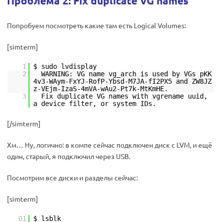
Проблема 2: Fix duplicate VG names
Попробуем посмотреть какие там есть Logical Volumes:
[simterm]
1
$ sudo lvdisplay
2
WARNING: VG name vg_arch is used by VGs pKK
4v3-WAym-FxYJ-RofP-Ybsd-M7JA-fI2PX5 and ZW8JZ
z-VEjm-IzaS-4mVA-wAu2-Pt7k-MtKmHE.
3
Fix duplicate VG names with vgrename uuid,
a device filter, or system IDs.
[/simterm]
Хм… Ну, логично: в компе сейчас подключен диск с LVM, и ещё
один, старый, я подключил через USB.
Посмотрим все диски и разделы сейчас:
[simterm]
01
$ lsblk