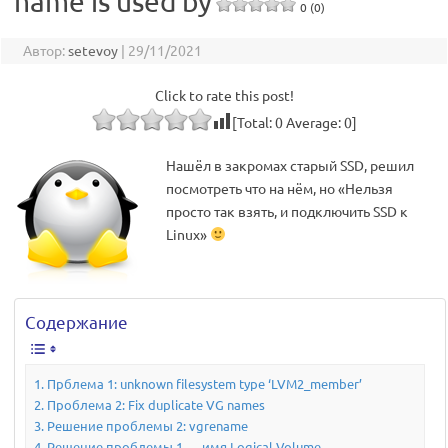
name is used by
0 (0)
Автор:
setevoy
|
29/11/2021
Click to rate this post!
[Total:
0
Average:
0
]
Нашёл в закромах старый SSD, решил
посмотреть что на нём, но «Нельзя
просто так взять, и подключить SSD к
Linux»
Содержание
Прблема 1: unknown filesystem type ‘LVM2_member’
Проблема 2: Fix duplicate VG names
Решение проблемы 2: vgrename
Решение проблемы 1 — имя Logical Volume