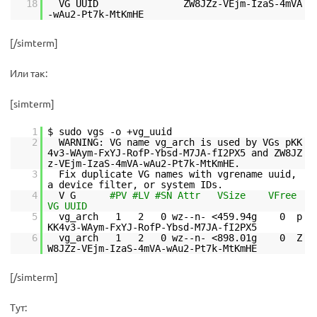
18
VG UUID ZW8JZz-VEjm-IzaS-4mVA
-wAu2-Pt7k-MtKmHE
[/simterm]
Или так:
[simterm]
1
$ sudo vgs -o +vg_uuid
2
WARNING: VG name vg_arch is used by VGs pKK
4v3-WAym-FxYJ-RofP-Ybsd-M7JA-fI2PX5 and ZW8JZ
z-VEjm-IzaS-4mVA-wAu2-Pt7k-MtKmHE.
3
Fix duplicate VG names with vgrename uuid,
a device filter, or system IDs.
4
V G
#PV #LV #SN Attr VSize VFree
VG UUID
5
vg_arch 1 2 0 wz--n- <459.94g 0 p
KK4v3-WAym-FxYJ-RofP-Ybsd-M7JA-fI2PX5
6
vg_arch 1 2 0 wz--n- <898.01g 0 Z
W8JZz-VEjm-IzaS-4mVA-wAu2-Pt7k-MtKmHE
[/simterm]
Тут: