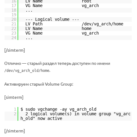
16
LV Name root
17
VG Name vg_arch
18
...
19
20
--- Logical volume ---
21
LV Path /dev/vg_arch/home
22
LV Name home
23
VG Name vg_arch
24
...
[/simterm]
Отлично — старый раздел теперь доступен по имени
.
/dev/vg_arch_old/home
Активируем старый Volume Group:
[simterm]
1
$ sudo vgchange -ay vg_arch_old
2
2 logical volume(s) in volume group "vg_arc
h_old" now active
[/simterm]