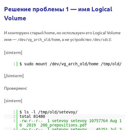
Решение проблемы 1 — имя Logical
Volume
И монтируем старый home, но используем его Logical Volume
имя —
, а не устройство
:
/dev/vg_arch_old/home
/dev/sdc3
[simterm]
1
$ sudo mount /dev/vg_arch_old/home /tmp/old/
[/simterm]
Проверяем:
[simterm]
1
$ ls -l /tmp/old/setevoy/
2
total 81480
3
-rw-r--r-- 1 setevoy setevoy 10757764 Aug 1
0 2019 200_prepositions.pdf
4
-rw-r--r-- 1 setevoy setevoy 45251 Jul 2