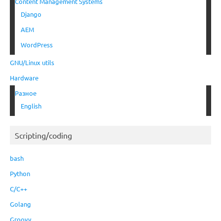
Content Management Systems
Django
AEM
WordPress
GNU/Linux utils
Hardware
Разное
English
Scripting/coding
bash
Python
C/C++
Golang
Groovy