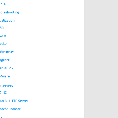
t is?
ubleshooting
ualization
WS
zure
ocker
ubernetes
agrant
irtualBox
Mware
 servers
GINX
pache HTTP Server
pache Tomcat