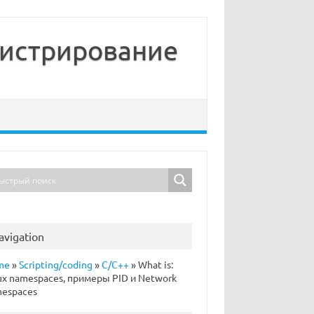
нистрирование
avigation
me
»
Scripting/coding
»
C/C++
»
What is:
ux namespaces, примеры PID и Network
espaces