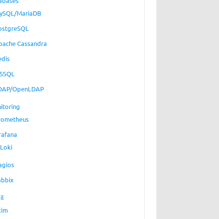
abases
ySQL/MariaDB
ostgreSQL
pache Cassandra
edis
SSQL
DAP/OpenLDAP
itoring
rometheus
rafana
Loki
agios
abbix
il
xim