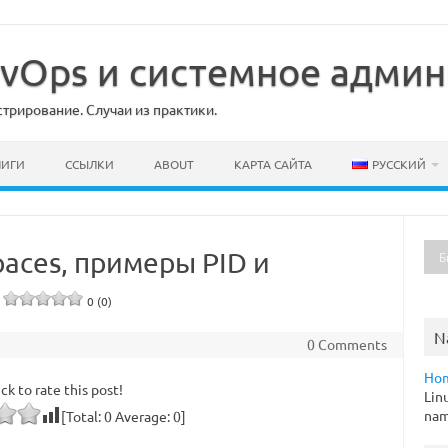
DevOps и системное адми
рирование. Случаи из практики.
НИГИ
ССЫЛКИ
ABOUT
КАРТА САЙТА
РУССКИЙ
paces, примеры PID и
0 (0)
N
0 Comments
Ho
ick to rate this post!
Lin
nam
[Total:
0
Average:
0
]