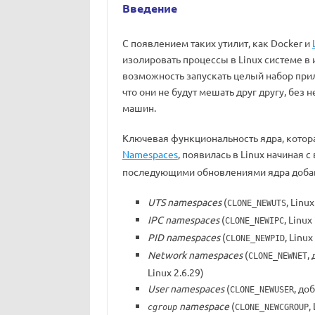
Введение
С появлением таких утилит, как Docker и
изолировать процессы в Linux системе в
возможность запускать целый набор прил
что они не будут мешать друг другу, бе
машин.
Ключевая функциональность ядра, котор
Namespaces
, появилась в Linux начиная с 
последующими обновлениями ядра доба
UTS namespaces
(
, Linux
CLONE_NEWUTS
IPC namespaces
(
, Linux
CLONE_NEWIPC
PID namespaces
(
, Linux
CLONE_NEWPID
Network namespaces
(
,
CLONE_NEWNET
Linux 2.6.29)
User namespaces
(
, до
CLONE_NEWUSER
namespace
(
,
cgroup
CLONE_NEWCGROUP