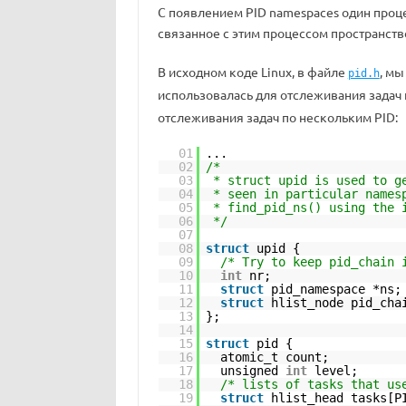
С появлением PID namespaces один проце
связанное с этим процессом пространств
В исходном коде Linux, в файле
, мы
pid.h
использовалась для отслеживания задач 
отслеживания задач по нескольким PID:
01
...
02
/*
03
* struct upid is used to g
04
* seen in particular names
05
* find_pid_ns() using the 
06
*/
07
08
struct
upid {
09
/* Try to keep pid_chain 
10
int
nr;
11
struct
pid_namespace *ns;
12
struct
hlist_node pid_cha
13
};
14
15
struct
pid {
16
atomic_t count;
17
unsigned
int
level;
18
/* lists of tasks that us
19
struct
hlist_head tasks[P