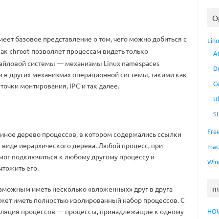
O
меет базовое представление о том, чего можно добиться с
Lin
как
позволяет процессам видеть только
chroot
A
айловой системы — механизмы Linux namespaces
D
 в других механизмах операционной системы, такими как
C
очки монтирования, IPC и так далее.
U
S
Fre
диное дерево процессов, в котором содержались ссылки
 виде иерархического дерева. Любой процесс, при
ma
мог подключиться к любому другому процессу и
Win
чтожить его.
m
озможным иметь несколько «вложенных» друг в друга
жет иметь полностью изолированный набор процессов. С
оляция процессов — процессы, принадлежащие к одному
HO