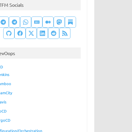
TFM Socials
evOops
CD
enkins
amboo
eamCity
avis
oCD
rgoCD
figuration/Orchestration