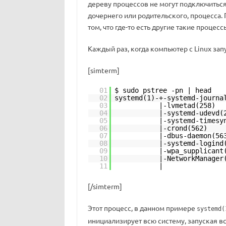
дереву процессов не могут подключиться
дочернего или родительского, процесса.
том, что где-то есть другие такие процесс
Каждый раз, когда компьютер с Linux запус
[simterm]
01
$ sudo pstree -pn | head
02
systemd(1)-+-systemd-journa
03
|-lvmetad(258)
04
|-systemd-udevd(
05
|-systemd-timesy
06
|-crond(562)
07
|-dbus-daemon(56
08
|-systemd-logind
09
|-wpa_supplicant
10
|-NetworkManager
11
| `-{Netw
[/simterm]
Этот процесс, в данном примере
systemd(
инициализирует всю систему, запуская в