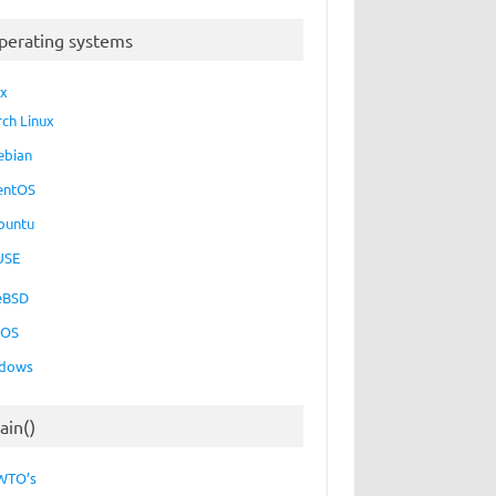
perating systems
ux
rch Linux
ebian
entOS
buntu
USE
eBSD
cOS
dows
ain()
WTO’s