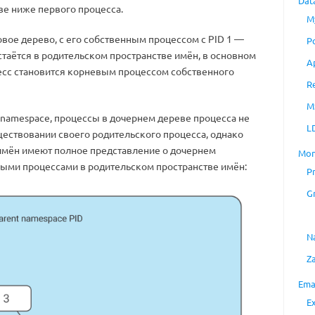
Dat
ве ниже первого процесса.
M
овое дерево, с его собственным процессом с PID 1 —
P
стаётся в родительском пространстве имён, в основном
A
цесс становится корневым процессом собственного
R
M
 namespace, процессы в дочернем дереве процесса не
L
ествовании своего родительского процесса, однако
имён имеют полное представление о дочернем
Mon
ными процессами в родительском пространстве имён:
P
G
N
Z
Ema
E