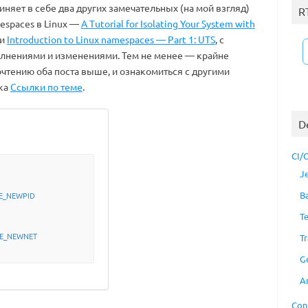
няет в себе два других замечательных (на мой взгляд)
R
espaces в Linux —
A Tutorial for Isolating Your System with
и
Introduction to Linux namespaces — Part 1: UTS
, с
лнениями и изменениями. Тем не менее — крайне
чтению оба поста выше, и ознакомиться с другими
ка
Ссылки по теме
.
D
CI/
J
B
NE_NEWPID
T
ONE_NEWNET
Tr
G
A
Con