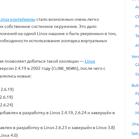
A
C
Linux контейнеры
стало возможным очень легко
 их собственное системное окружение. Это дало
P
ожений на одной Linux машине и быть уверенным в том,
T
з необходимости использования зоопарка виртуальных
A
Ver
ая позволяет добиться такой изоляции —
Linux
Gi
версии 2.4.19 в 2002 году (
), после чего с
CLONE_NEWNS
S
влялись новые:
Buil
 2.6.19)
P
 2.6.19)
A
 2.6.24)
 добавлен в разработку в Linux 2.4.19, 2.6.24 и завершён в
M
Jir
бавлен в разработку в Linux 2.6.23 и завершён в Linux 3.8)
Set
 Linux 4.0)