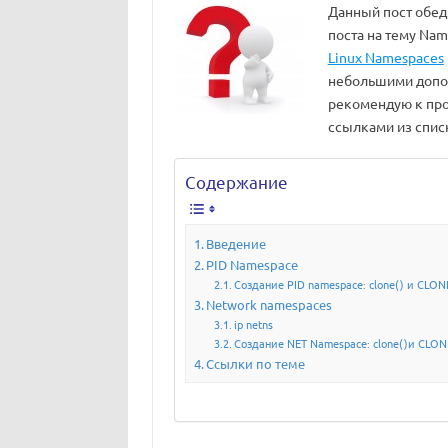
Данный пост обеди
поста на тему Nam
Linux Namespaces
небольшими допо
рекомендую к про
ссылками из спис
Содержание
Введение
PID Namespace
Создание PID namespace: clone() и CLO
Network namespaces
ip netns
Создание NET Namespace: clone()и CL
Ссылки по теме