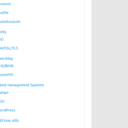
ovecot
ostfix
pamAssassin
rity
SO
SH/SSL/TLS
working
NS/BIND
penVPN
tent Management Systems
jango
EM
ordPress
/Linux utils