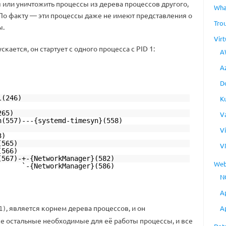
 или уничтожить процессы из дерева процессов другого,
Wha
 По факту — эти процессы даже не имеют представления о
Tro
ы.
Virt
кается, он стартует с одного процесса с PID 1:
A
A
D
l(246)
K
265)
V
n(557)---{systemd-timesyn}(558)
V
3)
(565)
V
(566)
(567)-+-{NetworkManager}(582)
Web
orkManager}(586)
N
A
, является корнем дерева процессов, и он
A
1)
се остальные необходимые для её работы процессы, и все