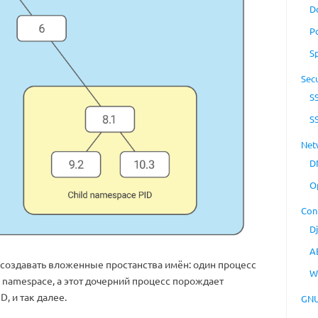
D
P
S
Secu
S
S
Net
D
O
Con
D
A
создавать вложенные простанства имён: один процесс
W
 namespace, а этот дочерний процесс порождает
, и так далее.
GNU