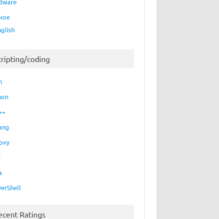
dware
ное
nglish
cripting/coding
h
hon
++
ang
ovy
P
a
erShell
ecent Ratings