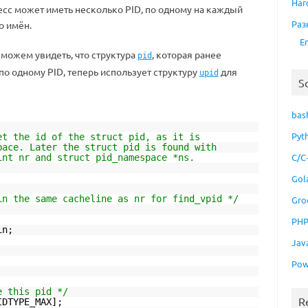
Har
сс может иметь несколько PID, по одному на каждый
Раз
о имён.
E
 можем увидеть, что структура
, которая ранее
pid
по одному PID, теперь использует структуру
для
upid
S
bas
Pyt
et the id of the struct pid, as it is
pace. Later the struct pid is found with
C/C
int nr and struct pid_namespace *ns.
Gol
in the same cacheline as nr for find_vpid */
Gro
PH
in;
Jav
Pow
e this pid */
R
IDTYPE_MAX];