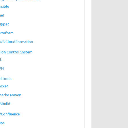
nsible
hef
uppet
erraform
WS CloudFormation
sion Control System
t
VN
d tools
acker
pache Maven
SBuild
a/Confluence
ups