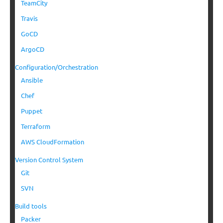
TeamCity
Travis
GoCD
ArgoCD
Configuration/Orchestration
Ansible
Chef
Puppet
Terraform
AWS CloudFormation
Version Control System
Git
SVN
Build tools
Packer