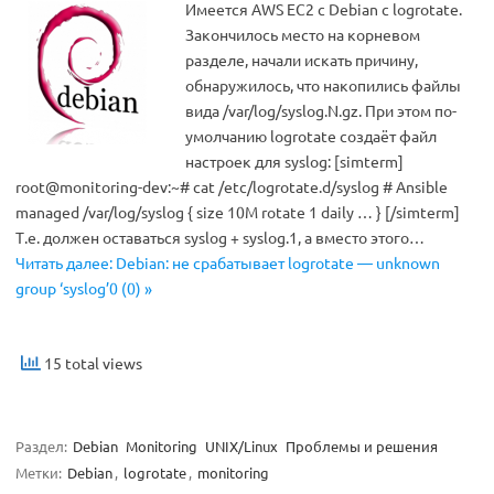
Имеется AWS EC2 с Debian с logrotate.
Закончилось место на корневом
разделе, начали искать причину,
обнаружилось, что накопились файлы
вида /var/log/syslog.N.gz. При этом по-
умолчанию logrotate создаёт файл
настроек для syslog: [simterm]
root@monitoring-dev:~# cat /etc/logrotate.d/syslog # Ansible
managed /var/log/syslog { size 10M rotate 1 daily … } [/simterm]
Т.е. должен оставаться syslog + syslog.1, а вместо этого…
Читать далее: Debian: не срабатывает logrotate — unknown
group ‘syslog’0 (0) »
15 total views
Раздел:
Debian
Monitoring
UNIX/Linux
Проблемы и решения
Метки:
Debian
,
logrotate
,
monitoring