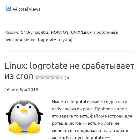
44 total views
Раздел:
GNU/Linux utils
HOWTO's
UNIX/Linux
Проблемы и
решения
Метки:
logrotate
,
rsyslog
Linux: logrotate не срабатывает
из cron
0 (0)
26 октября 2018
Имеется logrotate, имеется для него
daily-задача в кроне. Проблема в том,
что задача-то есть, файлы настроек для
ротации логов — есть, но логи не
меняются и продолжают нагло жрать
место. В статусе logrotate —