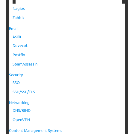
Nagios
Zabbix
Email
Exim
Dovecot
Postfix
SpamAssassin
Security
SSO
SSH/SSL/TLS
Networking
DNS/BIND
OpenVPN
Content Management Systems