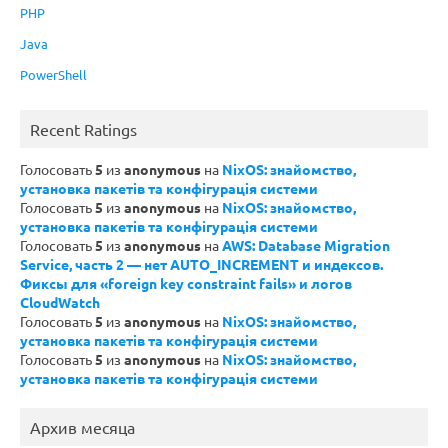
PHP
Java
PowerShell
Recent Ratings
Голосовать
5
из
anonymous
на
NixOS: знайомство,
установка пакетів та конфігурація системи
Голосовать
5
из
anonymous
на
NixOS: знайомство,
установка пакетів та конфігурація системи
Голосовать
5
из
anonymous
на
AWS: Database Migration
Service, часть 2 — нет AUTO_INCREMENT и индексов.
Фиксы для «foreign key constraint fails» и логов
CloudWatch
Голосовать
5
из
anonymous
на
NixOS: знайомство,
установка пакетів та конфігурація системи
Голосовать
5
из
anonymous
на
NixOS: знайомство,
установка пакетів та конфігурація системи
Архив месяца