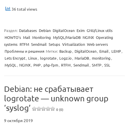
36 total views
Раздел:
Databases
Debian
DigitalOcean
Exim
GNU/Linux utils
HOWTO's
Mail
Monitoring
MySQL/MariaDB
NGINX
Operating
systems
RTFM
Sendmail
Setups
Virtualization
Web servers
Проблемы и решения
Метки:
Backup
,
DigitalOcean
,
Email
,
LEMP
,
Lets Encrypt
,
Linux
,
logrotate
,
Logz.io
,
MariaDB
,
monitoring
,
MySQL
,
NGINX
,
PHP
,
php-fpm
,
RTFM
,
Sendmail
,
SMTP
,
SSL
Debian: не срабатывает
logrotate — unknown group
‘syslog’
0 (0)
9 октября 2019