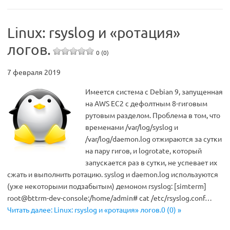
Linux: rsyslog и «ротация»
логов.
0 (0)
7 февраля 2019
Имеется система с Debian 9, запущенная
на AWS EC2 с дефолтным 8-гиговым
рутовым разделом. Проблема в том, что
временами /var/log/syslog и
/var/log/daemon.log отжираются за сутки
на пару гигов, и logrotate, который
запускается раз в сутки, не успевает их
сжать и выполнить ротацию. syslog и daemon.log используются
(уже некоторыми подзабытым) демоном rsyslog: [simterm]
root@bttrm-dev-console:/home/admin# cat /etc/rsyslog.conf…
Читать далее: Linux: rsyslog и «ротация» логов.0 (0) »