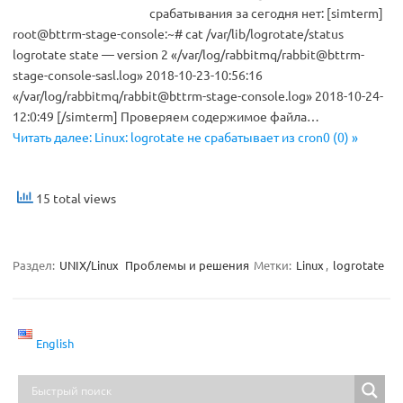
срабатывания за сегодня нет: [simterm]
root@bttrm-stage-console:~# cat /var/lib/logrotate/status
logrotate state — version 2 «/var/log/rabbitmq/
rabbit@bttrm-
stage-console-sasl.log
» 2018-10-23-10:56:16
«/var/log/rabbitmq/
rabbit@bttrm-stage-console.log
» 2018-10-24-
12:0:49 [/simterm] Проверяем содержимое файла…
Читать далее: Linux: logrotate не срабатывает из cron0 (0) »
15 total views
Раздел:
UNIX/Linux
Проблемы и решения
Метки:
Linux
,
logrotate
English