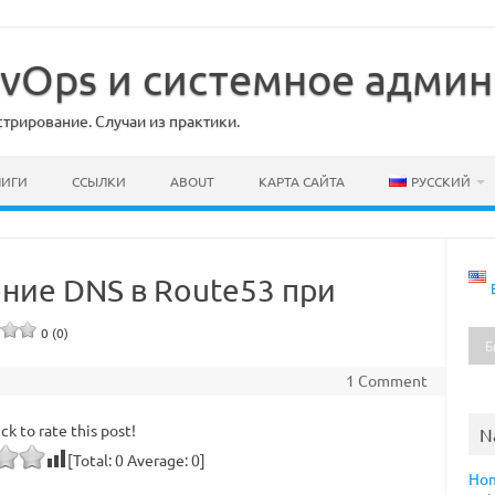
DevOps и системное адми
рирование. Случаи из практики.
НИГИ
ССЫЛКИ
ABOUT
КАРТА САЙТА
РУССКИЙ
ение DNS в Route53 при
0 (0)
1 Comment
ick to rate this post!
N
[Total:
0
Average:
0
]
Ho