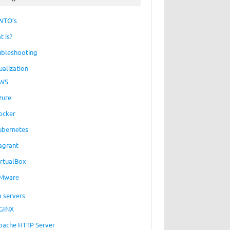
WTO’s
t is?
ubleshooting
ualization
WS
zure
ocker
ubernetes
agrant
irtualBox
Mware
 servers
GINX
pache HTTP Server