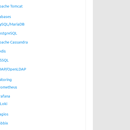
pache Tomcat
abases
ySQL/MariaDB
ostgreSQL
pache Cassandra
edis
SSQL
DAP/OpenLDAP
itoring
rometheus
rafana
Loki
agios
abbix