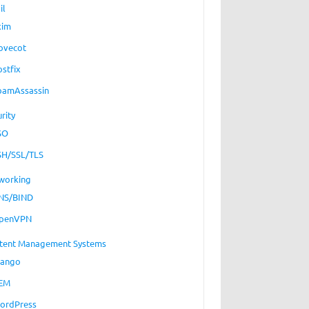
il
xim
ovecot
ostfix
pamAssassin
rity
SO
SH/SSL/TLS
working
NS/BIND
penVPN
tent Management Systems
jango
EM
ordPress