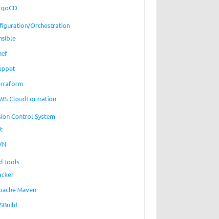
rgoCD
figuration/Orchestration
nsible
hef
uppet
erraform
WS CloudFormation
sion Control System
t
VN
d tools
acker
pache Maven
SBuild