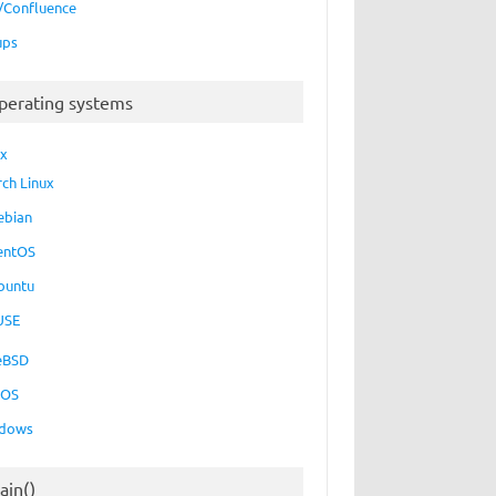
a/Confluence
ups
perating systems
ux
rch Linux
ebian
entOS
buntu
USE
eBSD
cOS
dows
ain()