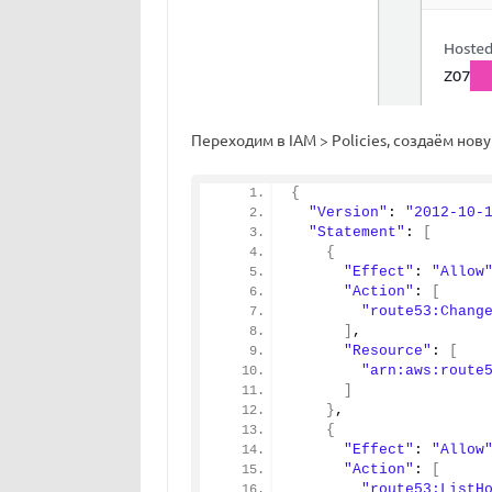
Переходим в IAM > Policies, создаём нов
{
"Version"
: 
"2012-10-
"Statement"
: 
[
{
"Effect"
: 
"Allow
"Action"
: 
[
"route53:Chang
]
,
"Resource"
: 
[
"arn:aws:route
]
}
,
{
"Effect"
: 
"Allow
"Action"
: 
[
"route53:ListH