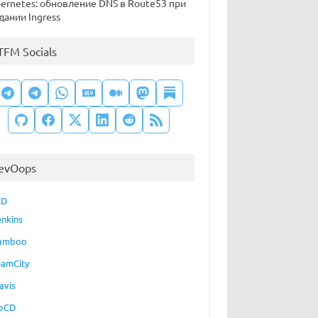
ernetes: обновление DNS в Route53 при
дании Ingress
TFM Socials
evOops
CD
enkins
amboo
eamCity
avis
oCD