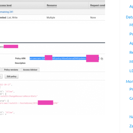
A
Dat
M
P
A
R
M
L
Mon
P
G
N
Z