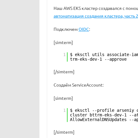
Наш AWS EKS кластер создавался с пом
автоматизация создания кластера, часть 2 
Подключем
OIDC
:
[simterm]
1
$ eksctl utils associate-ia
trm-eks-dev-1 --approve
[/simterm]
Создаём ServiceAccount:
[simterm]
1
$ eksctl --profile arseniy 
cluster bttrm-eks-dev-1 --a
AllowExternalDNSUpdates --a
[/simterm]