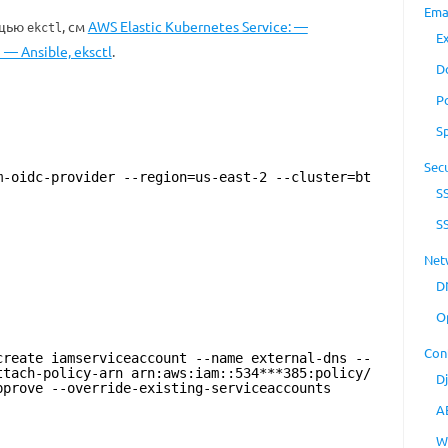
Ema
ощью
, см
AWS Elastic Kubernetes Service: —
ekctl
E
— Ansible, eksctl
.
D
P
S
Secu
m-oidc-provider --region=us-east-2 --cluster=bt
S
S
Net
D
O
Con
create iamserviceaccount --name external-dns --
ttach-policy-arn arn:aws:iam::534***385:policy/
D
pprove --override-existing-serviceaccounts
A
W