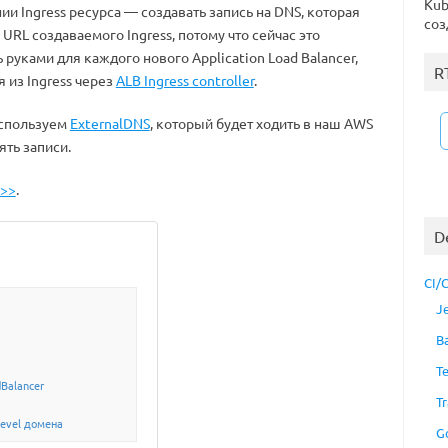
Kub
нии Ingress ресурса — создавать запись на DNS, которая
соз
 URL создаваемого Ingress, потому что сейчас это
 руками для каждого нового Application Load Balancer,
R
 из Ingress через
ALB Ingress controller
.
спользуем
ExternalDNS
, который будет ходить в наш AWS
ять записи.
>>>
.
D
CI/
J
B
T
dBalancer
Tr
evel домена
G