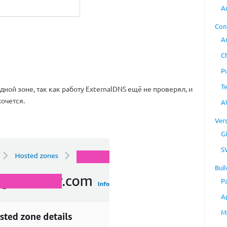
A
Con
A
C
P
T
дной зоне, так как работу ExternalDNS ещё не проверял, и
хочется.
A
Ver
Gi
S
Buil
P
A
M