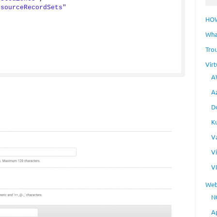
esourceRecordSets"
HO
Wha
Tro
Virt
A
A
D
K
V
V
V
Web
N
A