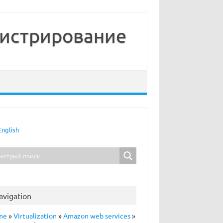
нистрирование
English
avigation
me
»
Virtualization
»
Amazon web services
»