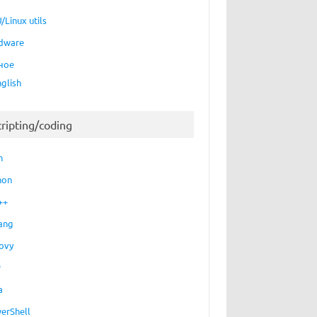
/Linux utils
dware
ное
nglish
cripting/coding
h
hon
++
ang
ovy
P
a
erShell