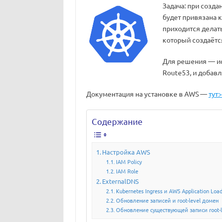
Задача: при созда
будет привязана к
приходится делать
который создаётся
Для решения — и
Route53, и добавл
Документация на установке в AWS —
тут
Содержание
Настройка AWS
IAM Policy
IAM Role
ExternalDNS
Kubernetes Ingress и AWS Application Loa
Обновление записей и root-level домен
Обновление существующей записи root-l