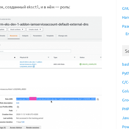
ек, созданный
, и в нём — роль:
eksctl
GNU
Har
Раз
E
S
bas
Pyt
C/C
Gol
Gro
PH
Jav
Pow