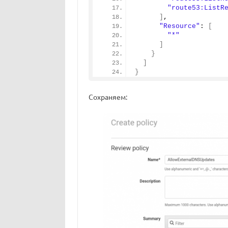
"route53:ListR
]
,
"Resource"
: 
[
"*"
]
}
]
}
Сохраняем: