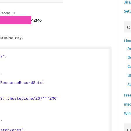
Jir
Set
O
ую политику:
Lin
A
17"
,
D
C
"
,
U
eResourceRecordSets"
S
Fre
53:::hostedzone/Z07***ZM6"
ma
Win
"
,
m
ostedZones"
,