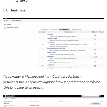
1 help
В UI
Jenkins
-а:
Переходим в
Manage Jenkins > Configure System
и
устанавливаем параметр «
Ignore browser preference and force
this language to all users
«: