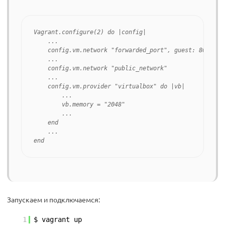
Vagrant.configure(2) do |config|

    ...

    config.vm.network "forwarded_port", guest: 8081, ho
    ...

    config.vm.network "public_network"

    ...

    config.vm.provider "virtualbox" do |vb|

        ...

        vb.memory = "2048"

        ...

    end

    ...

end
Запускаем и подключаемся:
1
$ vagrant up