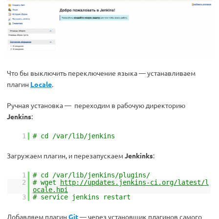
Что бы выключить переключение языка — устанавливаем
плагин
Locale
.
Ручная установка — переходим в рабочую директорию
Jenkins
:
1
# cd /var/lib/jenkins
Загружаем плагин, и перезапускаем
Jenkinks
:
1
# cd /var/lib/jenkins/plugins/
2
# wget
http://updates.jenkins-ci.org/latest/l
ocale.hpi
3
# service jenkins restart
Добавляем плагин
Git
— через установщик плагинов самого