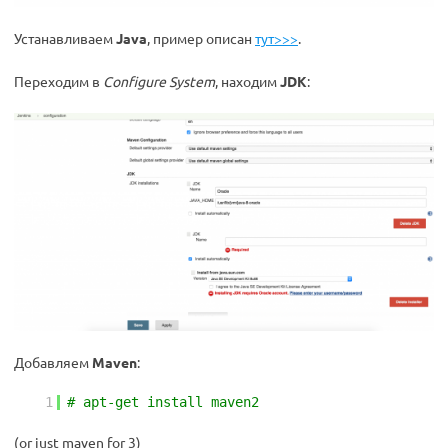
Устанавливаем
Java
, пример описан
тут>>>
.
Переходим в
Configure System
, находим
JDK
:
Добавляем
Maven
:
1
# apt-get install maven2
(or just maven for 3)