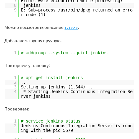
7
Errors were encountered while processing:
8
jenkins
9
E: Sub-process /usr/bin/dpkg returned an erro
r code (1)
Можно посмотреть описание
тут>>>
.
Добавляем группу вручную:
1
# addgroup --system --quiet jenkins
Повторяем установку:
1
# apt-get install jenkins
2
...
3
Setting up jenkins (1.644) ...
4
* Starting Jenkins Continuous Integration Se
rver jenkins
Проверяем:
1
# service jenkins status
2
Jenkins Continuous Integration Server is runn
ing with the pid 5579