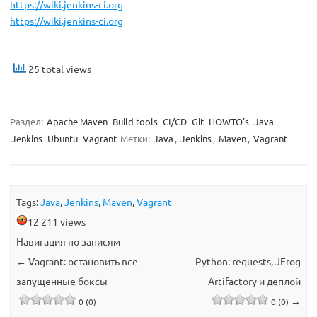
https://wiki.jenkins-ci.org
https://wiki.jenkins-ci.org
25 total views
Раздел:
Apache Maven
Build tools
CI/CD
Git
HOWTO's
Java
Jenkins
Ubuntu
Vagrant
Метки:
Java
,
Jenkins
,
Maven
,
Vagrant
Tags:
Java
,
Jenkins
,
Maven
,
Vagrant
12 211 views
Навигация по записям
←
Vagrant: остановить все
Python: requests, JFrog
запущенные боксы
Artifactory и деплой
→
0 (0)
0 (0)