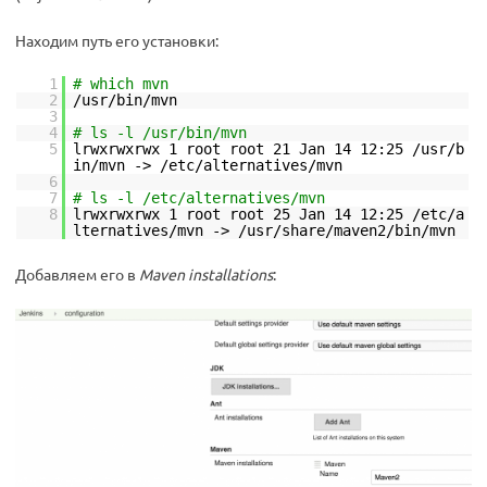
Находим путь его установки:
1
# which mvn
2
/usr/bin/mvn
3
4
# ls -l /usr/bin/mvn
5
lrwxrwxrwx 1 root root 21 Jan 14 12:25 /usr/b
in/mvn -> /etc/alternatives/mvn
6
7
# ls -l /etc/alternatives/mvn
8
lrwxrwxrwx 1 root root 25 Jan 14 12:25 /etc/a
lternatives/mvn -> /usr/share/maven2/bin/mvn
Добавляем его в
Maven installations
: