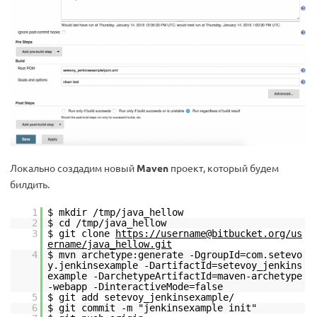
Локально создадим новый
Maven
проект, который будем
билдить.
1
$ mkdir /tmp/java_hellow
2
$ cd /tmp/java_hellow
3
$ git clone
https://username@bitbucket.org/us
ername/java_hellow.git
4
$ mvn archetype:generate -DgroupId=com.setevo
y.jenkinsexample -DartifactId=setevoy_jenkins
example -DarchetypeArtifactId=maven-archetype
-webapp -DinteractiveMode=false
5
$ git add setevoy_jenkinsexample/
6
$ git commit -m "jenkinsexample init"