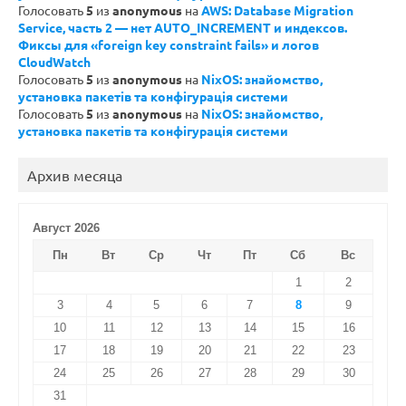
Голосовать
5
из
anonymous
на
AWS: Database Migration
Service, часть 2 — нет AUTO_INCREMENT и индексов.
Фиксы для «foreign key constraint fails» и логов
CloudWatch
Голосовать
5
из
anonymous
на
NixOS: знайомство,
установка пакетів та конфігурація системи
Голосовать
5
из
anonymous
на
NixOS: знайомство,
установка пакетів та конфігурація системи
Архив месяца
Август 2026
Пн
Вт
Ср
Чт
Пт
Сб
Вс
1
2
3
4
5
6
7
8
9
10
11
12
13
14
15
16
17
18
19
20
21
22
23
24
25
26
27
28
29
30
31