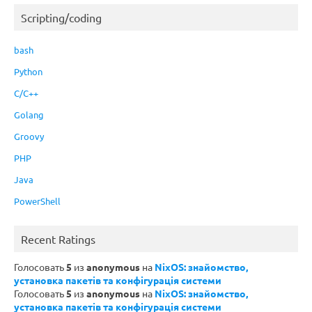
Scripting/coding
bash
Python
C/C++
Golang
Groovy
PHP
Java
PowerShell
Recent Ratings
Голосовать
5
из
anonymous
на
NixOS: знайомство,
установка пакетів та конфігурація системи
Голосовать
5
из
anonymous
на
NixOS: знайомство,
установка пакетів та конфігурація системи