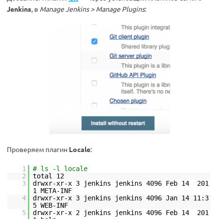
Jenkins
, в
Manage Jenkins > Manage Plugins
:
Проверяем плагин
Locale
:
1
# ls -l locale
2
total 12
3
drwxr-xr-x 3 jenkins jenkins 4096 Feb 14 201
1 META-INF
4
drwxr-xr-x 3 jenkins jenkins 4096 Jan 14 11:3
5 WEB-INF
5
drwxr-xr-x 2 jenkins jenkins 4096 Feb 14 201