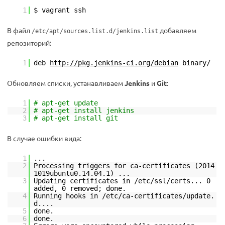
1
$ vagrant ssh
В файл
добавляем
/etc/apt/sources.list.d/jenkins.list
репозиторий:
1
deb
http://pkg.jenkins-ci.org/debian
binary/
Обновляем списки, устанавливаем
Jenkins
и
Git
:
1
# apt-get update
2
# apt-get install jenkins
3
# apt-get install git
В случае ошибки вида:
1
...
2
Processing triggers for ca-certificates (2014
1019ubuntu0.14.04.1) ...
3
Updating certificates in /etc/ssl/certs... 0
added, 0 removed; done.
4
Running hooks in /etc/ca-certificates/update.
d....
5
done.
6
done.