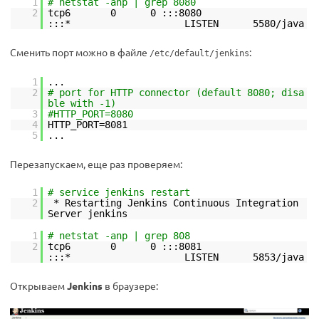
1
# netstat -anp | grep 8080
2
tcp6 0 0 :::8080
:::* LISTEN 5580/java
Сменить порт можно в файле
:
/etc/default/jenkins
1
...
2
# port for HTTP connector (default 8080; disa
ble with -1)
3
#HTTP_PORT=8080
4
HTTP_PORT=8081
5
...
Перезапускаем, еще раз проверяем:
1
# service jenkins restart
2
* Restarting Jenkins Continuous Integration
Server jenkins
1
# netstat -anp | grep 808
2
tcp6 0 0 :::8081
:::* LISTEN 5853/java
Открываем
Jenkins
в браузере: