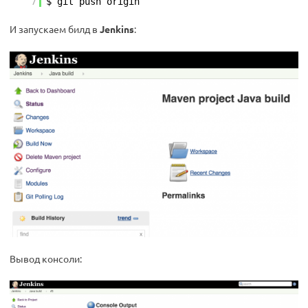
7
$ git push origin
И запускаем билд в
Jenkins
:
Вывод консоли: