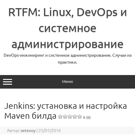
Перейти
к
RTFM: Linux, DevOps и
содержимому
системное
администрирование
DevOps-инжиниринг и системное администрирование. Случаи из
практики.
Меню
Jenkins: установка и настройка
Maven билда
0 (0)
Автор:
setevoy
|
25/01/2016