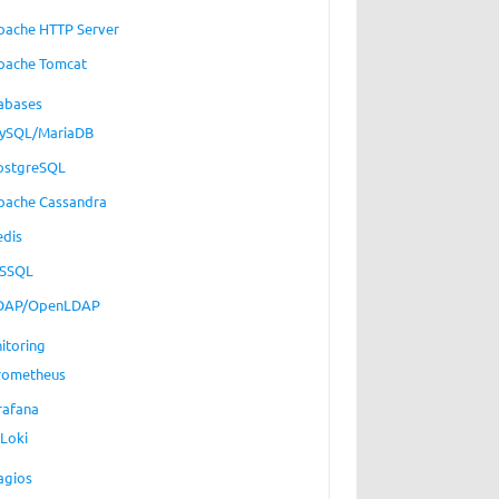
pache HTTP Server
pache Tomcat
abases
ySQL/MariaDB
ostgreSQL
pache Cassandra
edis
SSQL
DAP/OpenLDAP
itoring
rometheus
rafana
Loki
agios