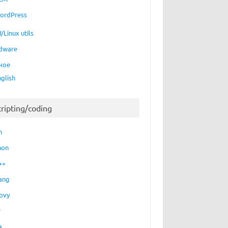
ordPress
/Linux utils
dware
ное
nglish
cripting/coding
h
hon
++
ang
ovy
P
a