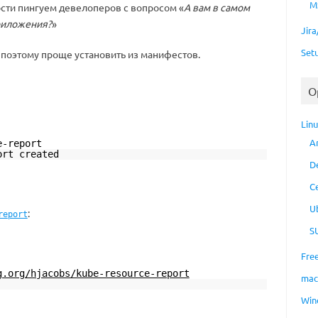
M
ости пингуем девелоперов с вопросом «
А вам в самом
приложения?
»
Jir
Set
, поэтому проще установить из манифестов.
O
Lin
A
e-report
ort created
D
C
U
:
report
S
Fre
g.org/hjacobs/kube-resource-report
ma
Win