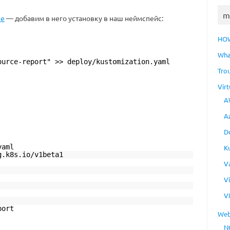
m
ze
— добавим в него установку в наш неймспейс:
HO
Wha
ource-report" >> deploy/kustomization.yaml
Tro
Virt
A
A
D
yaml
K
g.k8s.io/v1beta1
V
V
V
port
Web
N