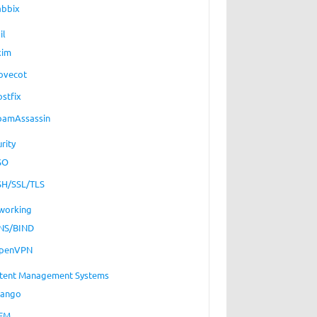
abbix
il
xim
ovecot
ostfix
pamAssassin
rity
SO
SH/SSL/TLS
working
NS/BIND
penVPN
tent Management Systems
jango
EM