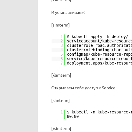
И устанавливаем:
[simterm]
1
$ kubectl apply -k deploy/
2
serviceaccount/kube-resourc
3
clusterrole.rbac.authorizat
4
clusterrolebinding.rbac.aut
5
configmap/kube-resource-rep
6
service/kube-resource-repor
7
deployment.apps/kube-resour
[/simterm]
Открываем себе доступ к Service:
[simterm]
1
$ kubectl -n kube-resource-
80:80
[/simterm]