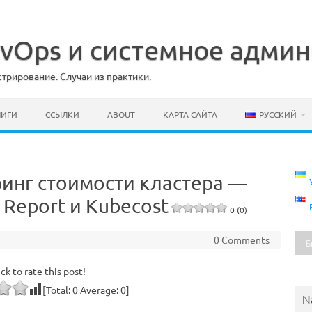
DevOps и системное адми
рирование. Случаи из практики.
НИГИ
ССЫЛКИ
ABOUT
КАРТА САЙТА
РУССКИЙ
ринг стоимости кластера —
 Report и Kubecost
0 (0)
0 Comments
ick to rate this post!
[Total:
0
Average:
0
]
N