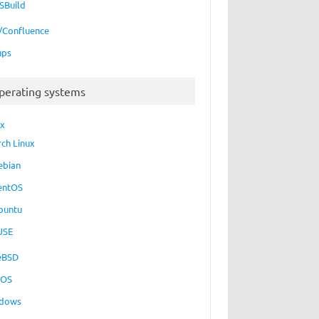
SBuild
a/Confluence
ups
perating systems
ux
rch Linux
ebian
entOS
buntu
USE
eBSD
cOS
dows