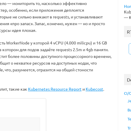
ело — мониторить то, насколько эффективно
Ho
стер, особенно, если приложения деплоятся
Kub
орые не сильно вникают в requests, и устанавливают
— K
ия «про запас». Запас, конечно, нужен — но и просто
сурсы идея плохая.
R
сть WorkerNode у которой 4 vCPU (4.000 milicpu) и 16 GB
в котором для подов задаёте requests 2.5m и 4gb памяти.
стит более половины доступного процессорного времени,
общит о нехватке ресурсов на доступных нодах, что
, что, разумеется, отразится на общей стомости
D
лит, такие как
Kubernetes Resource Report
и
Kubecost
.
CI/
J
B
T
Tr