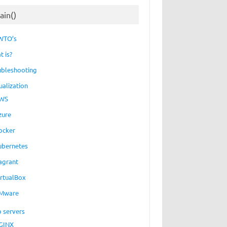
ain()
WTO’s
t is?
ubleshooting
ualization
WS
zure
ocker
ubernetes
agrant
irtualBox
Mware
 servers
GINX