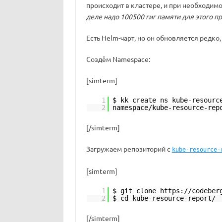
происходит в кластере, и при необходим
деле надо 100500 гиг памяти для этого 
Есть Helm-чарт, но он обновляется редко
Создём Namespace:
[simterm]
1
$ kk create ns kube-resourc
2
namespace/kube-resource-rep
[/simterm]
Загружаем репозиторий с
kube-resource-
[simterm]
1
$ git clone
https://codeber
2
$ cd kube-resource-report/
[/simterm]