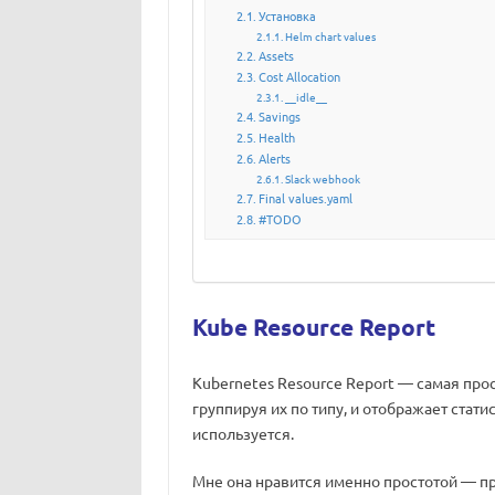
Установка
Helm chart values
Assets
Cost Allocation
__idle__
Savings
Health
Alerts
Slack webhook
Final values.yaml
#TODO
Kube Resource Report
Kubernetes Resource Report — самая прос
группируя их по типу, и отображает стат
используется.
Мне она нравится именно простотой — про