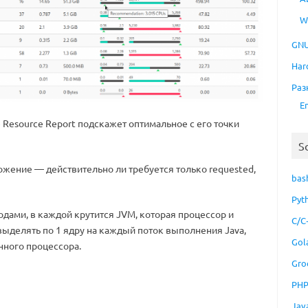
W
GNU
Har
Раз
E
 Resource Report подскажет оптимальное с его точки
S
жение — действительно ли требуется только requested,
bas
Pyt
подами, в каждой крутится JVM, которая процессор и
C/C
выделять по 1 ядру на каждый поток выполнения Java,
Gol
нного процессора.
Gro
PH
Jav