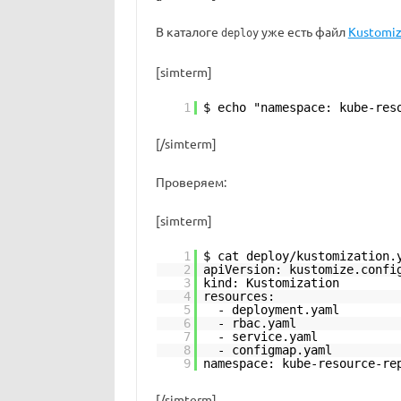
В каталоге
уже есть файл
Kustomi
deploy
[simterm]
1
$ echo "namespace: kube-res
[/simterm]
Проверяем:
[simterm]
1
$ cat deploy/kustomization.
2
apiVersion: kustomize.confi
3
kind: Kustomization
4
resources:
5
- deployment.yaml
6
- rbac.yaml
7
- service.yaml
8
- configmap.yaml
9
namespace: kube-resource-re
[/simterm]