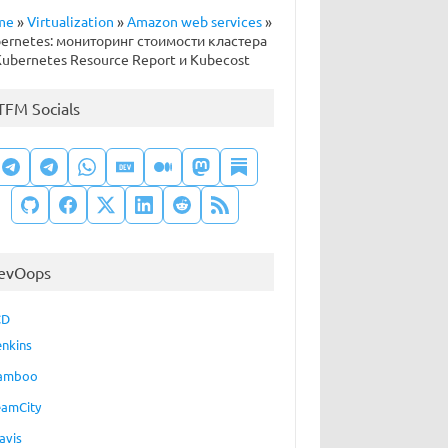
me
»
Virtualization
»
Amazon web services
»
ernetes: мониторинг стоимости кластера
ubernetes Resource Report и Kubecost
TFM Socials
evOops
CD
enkins
amboo
eamCity
avis