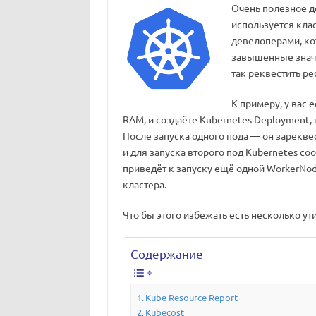
Очень полезное д
используется кла
девелоперами, кот
завышенные значен
так реквестить ре
К примеру, у вас е
RAM, и создаёте Kubernetes Deployment, 
После запуска одного пода — он зарекве
и для запуска второго под Kubernetes со
приведёт к запуску ещё одной WorkerNode
кластера.
Что бы этого избежать есть несколько ути
Содержание
Kube Resource Report
Kubecost