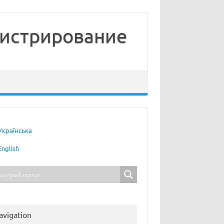
нистрирование
Українська
English
avigation