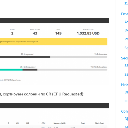
Z
Ema
E
D
P
S
Secu
S
S
Net
D
 сортируем колонки по CR (CPU Requested):
O
Con
D
A