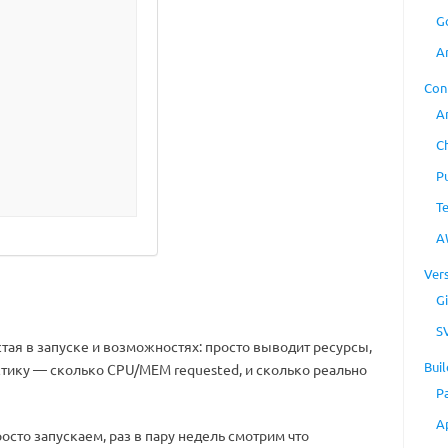
G
A
Con
A
C
P
T
A
Ver
Gi
S
тая в запуске и возможностях: просто выводит ресурсы,
Buil
истику — сколько CPU/MEM requested, и сколько реально
P
A
сто запускаем, раз в пару недель смотрим что