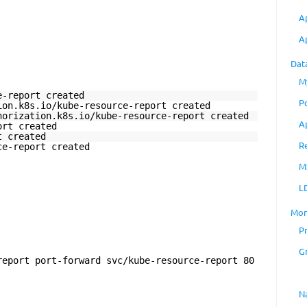
A
A
Dat
M
e-report created
P
ion.k8s.io/kube-resource-report created
horization.k8s.io/kube-resource-report created
A
ort created
t created
R
ce-report created
M
L
Mon
P
G
report port-forward svc/kube-resource-report 80
N