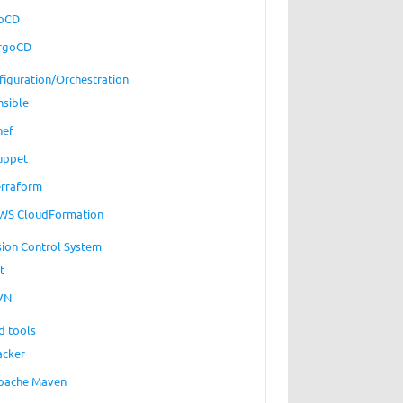
oCD
rgoCD
figuration/Orchestration
nsible
hef
uppet
erraform
WS CloudFormation
sion Control System
t
VN
d tools
acker
pache Maven