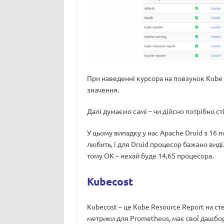
При наведенні курсора на повзунок Kube 
значення.
Далі думаємо самі – чи дійсно потрібно с
У цьому випадку у нас Apache Druid з 16 п
любить, і для Druid процесор бажано вид
тому ОК – нехай буде 14,65 процесора.
Kubecost
Kubecost – це Kube Resource Report на сте
метрики для Prometheus, має свої дашбор