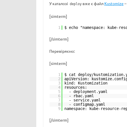
У каталозі
вже є файл
Kustomize
–
deploy
[simterm]
1
$ echo "namespace: kube-res
[/simterm]
Перевіряємо:
[simterm]
1
$ cat deploy/kustomization.
2
apiVersion: kustomize.confi
3
kind: Kustomization
4
resources:
5
- deployment.yaml
6
- rbac.yaml
7
- service.yaml
8
- configmap.yaml
9
namespace: kube-resource-re
[/simterm]