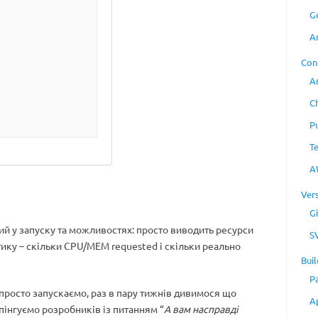
G
A
Con
A
C
P
T
A
Ver
Gi
ий у запуску та можливостях: просто виводить ресурси
S
стику – скільки CPU/MEM requested і скільки реально
Buil
P
просто запускаємо, раз в пару тижнів дивимося що
A
і пінгуємо розробників із питанням “
А вам насправді