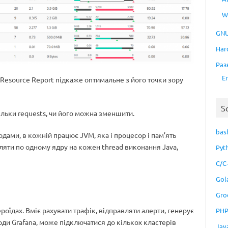
W
GNU
Har
Раз
E
Resource Report підкаже оптимальне з його точки зору
S
тільки requests, чи його можна зменшити.
bas
одами, в кожній працює JVM, яка і процесор і пам’ять
іляти по одному ядру на кожен thread виконання Java,
Pyt
C/C
Gol
Gro
роїдах. Вміє рахувати трафік, відправляти алерти, генерує
PH
ди Grafana, може підключатися до кількох кластерів
Jav