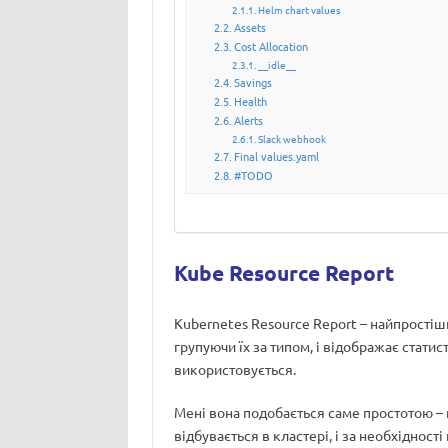
Helm chart values
Assets
Cost Allocation
__idle__
Savings
Health
Alerts
Slack webhook
Final values.yaml
#TODO
Kube Resource Report
Kubernetes Resource Report – найпростіш
групуючи їх за типом, і відображає стати
використовується.
Мені вона подобається саме простотою – 
відбувається в кластері, і за необхідност