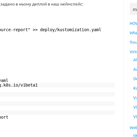
 задамо в ньому деплой в наш неймспейс:
m
HO
ource-report" >> deploy/kustomization.yaml
Wha
Tro
Virt
A
A
D
yaml
g.k8s.io/v1beta1
K
V
V
V
port
Web
N