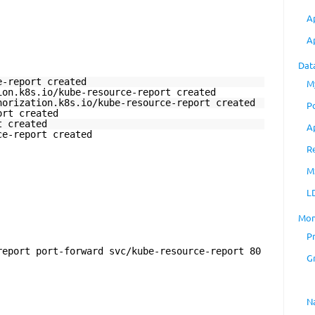
A
A
Dat
e-report created
M
ion.k8s.io/kube-resource-report created
horization.k8s.io/kube-resource-report created
P
ort created
t created
A
ce-report created
R
M
L
Mon
P
report port-forward svc/kube-resource-report 80
G
N