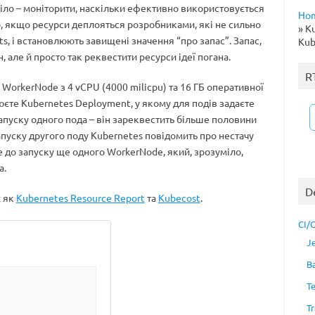
іло – моніторити, наскільки ефективно використовується
Ho
, якщо ресурси деплояться розробниками, які не сильно
»
Ku
ts, і встановлюють завищені значення “про запас”. Запас,
Kub
, але й просто так реквестити ресурси ідеї погана.
R
є WorkerNode з 4 vCPU (4000 milicpu) та 16 ГБ оперативної
орюєте Kubernetes Deployment, у якому для подів задаєте
 запуску одного пода – він зареквестить більше половини
запуску другого поду Kubernetes повідомить про нестачу
е до запуску ще одного WorkerNode, який, зрозуміло,
а.
D
х як
Kubernetes Resource Report
та
Kubecost
.
CI/
J
B
T
Tr