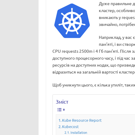
Дуже правильне д
кластер, особливо
вникають у reques
звичайно, потрібен
Наприклад, у вас 
пам’яті, і ви ств
CPU requests 2500m і 4 Гб пам’яті. Після
доступного процесорного часу, і під час 
ресурсів на доступних нодах, що призвед
відразиться на загальній вартості кластер
Щоб уникнути цього, є кілька утиліт, таки
Зміст
Kube Resource Report
Kubecost
Installation