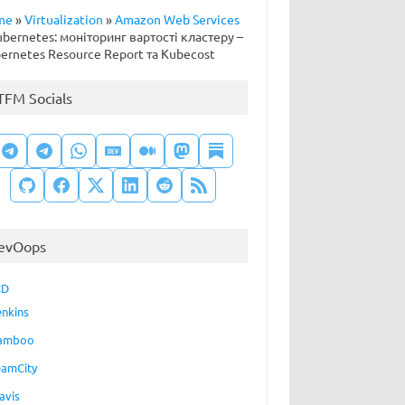
me
»
Virtualization
»
Amazon Web Services
bernetes: моніторинг вартості кластеру –
ernetes Resource Report та Kubecost
TFM Socials
evOops
CD
enkins
amboo
eamCity
avis