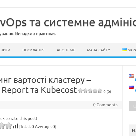
evOps та системне адміні
ування. Випадки з практики.
КНИГИ
ПОСИЛАННЯ
ABOUT ME
МАПА САЙТУ
УКР
нг вартості кластеру –
 Report та Kubecost
0 (0)
0 Comments
ick to rate this post!
[Total:
0
Average:
0
]
N