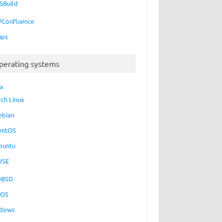
SBuild
a/Confluence
ups
perating systems
ux
rch Linux
ebian
entOS
buntu
USE
eBSD
cOS
dows