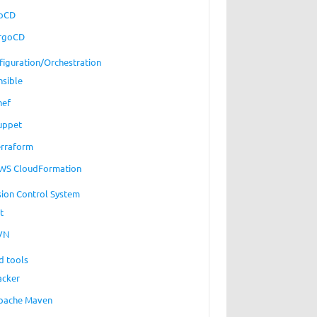
oCD
rgoCD
figuration/Orchestration
nsible
hef
uppet
erraform
WS CloudFormation
sion Control System
t
VN
d tools
acker
pache Maven