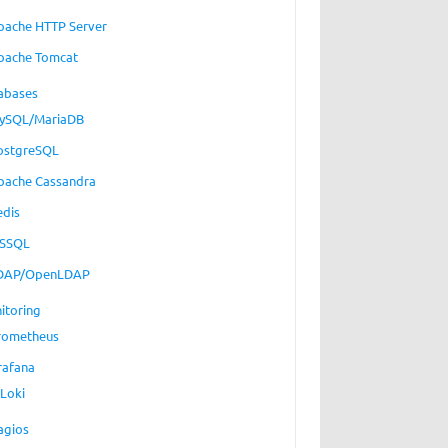
pache HTTP Server
pache Tomcat
abases
ySQL/MariaDB
ostgreSQL
pache Cassandra
edis
SSQL
DAP/OpenLDAP
itoring
rometheus
rafana
Loki
agios