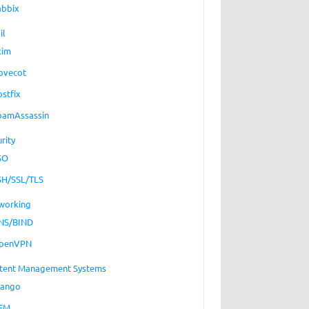
abbix
il
xim
ovecot
ostfix
pamAssassin
rity
SO
SH/SSL/TLS
working
NS/BIND
penVPN
tent Management Systems
jango
EM