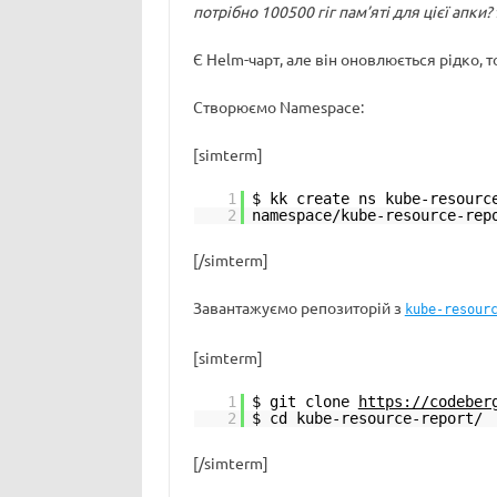
потрібно 100500 гіг пам’яті для цієї апки?
Є Helm-чарт, але він оновлюється рідко, 
Створюємо Namespace:
[simterm]
1
$ kk create ns kube-resourc
2
namespace/kube-resource-rep
[/simterm]
Завантажуємо репозиторій з
kube-resour
[simterm]
1
$ git clone
https://codeber
2
$ cd kube-resource-report/
[/simterm]