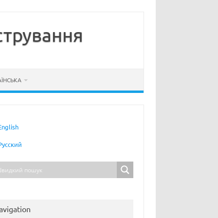
стрування
АЇНСЬКА
English
Русский
avigation