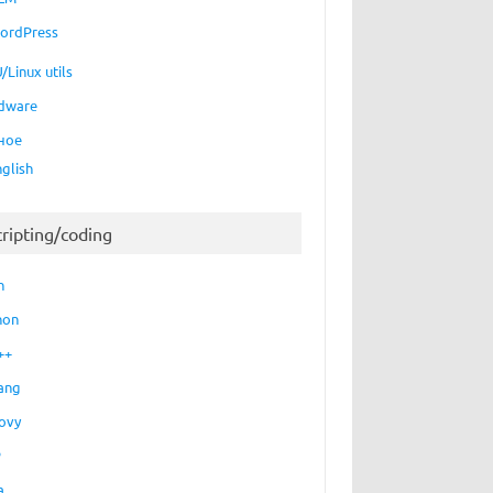
ordPress
/Linux utils
dware
ное
nglish
cripting/coding
h
hon
++
ang
ovy
P
a