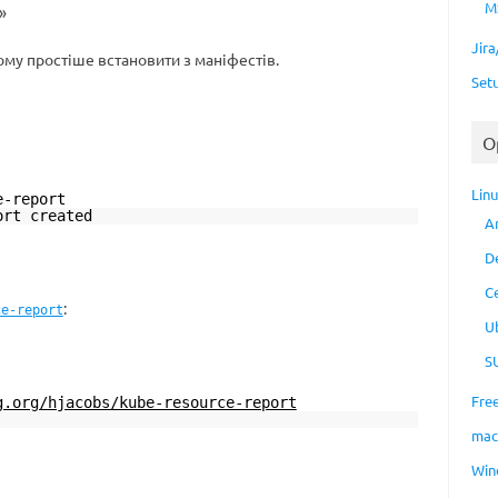
M
»
Jir
тому простіше встановити з маніфестів.
Set
O
Lin
e-report
ort created
A
D
C
:
ce-report
U
S
Fre
g.org/hjacobs/kube-resource-report
ma
Win