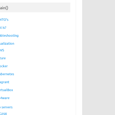
ain()
WTO’s
t is?
ubleshooting
ualization
WS
zure
ocker
ubernetes
agrant
irtualBox
Mware
 servers
GINX