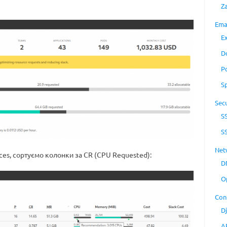
Z
Ema
E
D
P
S
Secu
S
S
Net
es, сортуємо колонки за CR (CPU Requested):
D
O
Con
D
A