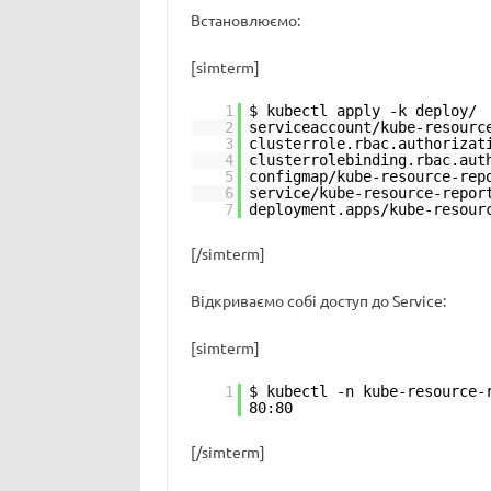
Встановлюємо:
[simterm]
1
$ kubectl apply -k deploy/
2
serviceaccount/kube-resourc
3
clusterrole.rbac.authorizat
4
clusterrolebinding.rbac.aut
5
configmap/kube-resource-rep
6
service/kube-resource-repor
7
deployment.apps/kube-resour
[/simterm]
Відкриваємо собі доступ до Service:
[simterm]
1
$ kubectl -n kube-resource-
80:80
[/simterm]