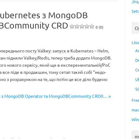
Jir
Set
Kubernetes з MongoDB
DBCommunity CRD
0 (0)
O
Lin
ереднього посту Valkey: запуск в Kubernetes – Helm,
A
 там підняли Valkey/Redis, тепер треба додати MongoDB.
D
ого нового сервісу, який ще в експерементальній/PoC
C
а все піде в продакшен, тому сетап такий собі “недо-
имо з розрахунком на те, що потім це все діло будемо
U
S
es з MongoDB Operator та MongoDBCommunity CRD0… »
Fre
ma
Win
m