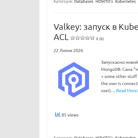
Категорія:
Databases
HOWTO's
Kubernetes
Valkey: запуск в Kub
ACL
0 (0)
22 Липня 2026
Запускаємо новий с
MongoDB. Сама “те
+ some other stuff 
the user is connec
user)…
Read More:
85 views
Категорія:
Databases
HOWTO's
Kubernetes