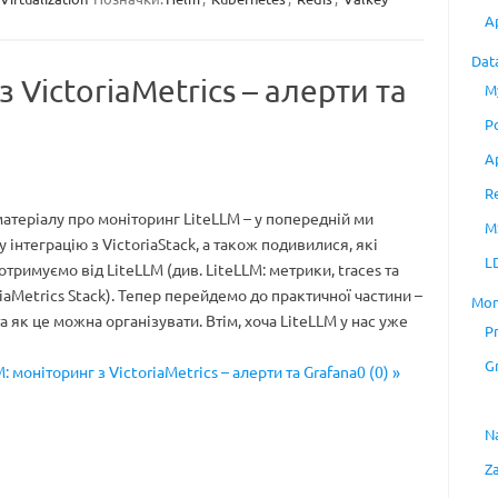
A
Dat
з VictoriaMetrics – алерти та
M
P
A
R
матеріалу про моніторинг LiteLLM – у попередній ми
M
 інтеграцію з VictoriaStack, а також подивилися, які
L
тримуємо від LiteLLM (див. LiteLLM: метрики, traces та
riaMetrics Stack). Тепер перейдемо до практичної частини –
Mon
 як це можна організувати. Втім, хоча LiteLLM у нас уже
P
G
: моніторинг з VictoriaMetrics – алерти та Grafana0 (0) »
N
Z