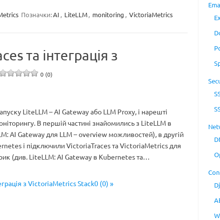
Ema
Metrics
Позначки:
AI
,
LiteLLM
,
monitoring
,
VictoriaMetrics
E
D
P
ces та інтеграція з
S
0 (0)
Secu
S
S
апуску LiteLLM – AI Gateway або LLM Proxy, і нарешті
ніторингу. В першій частині знайомились з LiteLLM в
Net
LM: AI Gateway для LLM – overview можливостей), в другій
D
rnetes і підключили VictoriaTraces та VictoriaMetrics для
O
рик (див. LiteLLM: AI Gateway в Kubernetes та…
Con
грація з VictoriaMetrics Stack0 (0) »
D
A
W