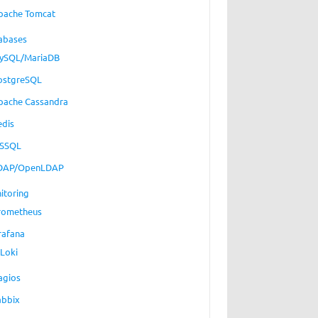
pache Tomcat
abases
ySQL/MariaDB
ostgreSQL
pache Cassandra
edis
SSQL
DAP/OpenLDAP
itoring
rometheus
rafana
Loki
agios
abbix