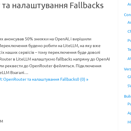
 та налаштування Fallbacks
A
Con
A
C
ях анонсував 50% знижки на OpenAI, і вирішили
P
Переключення будемо робити на LiteLLM, на яку вже
T
всіх наших сервісів – тому переключення буде доволі
A
outer в LiteLLM налаштуємо fallbacks напряму до OpenAI
коли реквести до OpenRouter фейляться. Підключення
Ver
teLLM Взагалі…
Gi
M: OpenRouter та налаштування Fallbacks0 (0) »
S
Buil
P
A
LM
M