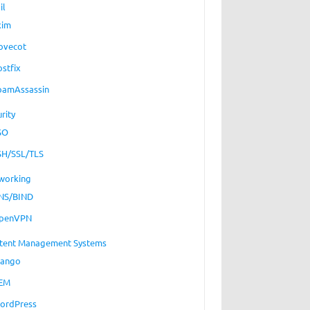
il
xim
ovecot
ostfix
pamAssassin
rity
SO
SH/SSL/TLS
working
NS/BIND
penVPN
tent Management Systems
jango
EM
ordPress