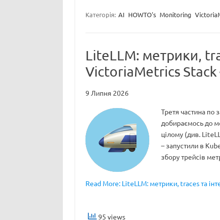
Категорія:
AI
HOWTO's
Monitoring
Victoria
LiteLLM: метрики, tra
VictoriaMetrics Stack
9 Липня 2026
Третя частина по з
добираємось до мо
цілому (див. LiteL
– запустили в Kube
збору трейсів мет
Read More: LiteLLM: метрики, traces та інте
95 views