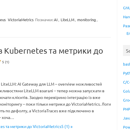
GNU
Har
eus
VictoriaMetrics
Позначки:
AI
,
LiteLLM
,
monitoring
,
Раз
E
в Kubernetes та метрики до
S
5 (1)
bas
Pyt
C/C
– LiteLLM: AI Gateway для LLM – overview можливостей
ливостями LiteLLM взагалі – тепер можна запускати в
Gol
лючати клієнтів. Заодно перевіримо інтеграцію із вже
Gro
оніторингу – поки тільки метрики до VictoriaMetrics. Логи
PH
уть по дефолту, а VictoriaTraces вже підключимо в
 – хоча…
Jav
es та метрики до VictoriaMetrics5 (1) »
Pow