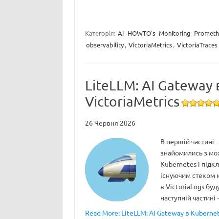
Категорія:
AI
HOWTO's
Monitoring
Prometh
observability
,
VictoriaMetrics
,
VictoriaTraces
LiteLLM: AI Gateway 
VictoriaMetrics
26 Червня 2026
В першій частині 
знайомились з мож
Kubernetes і підк
існуючим стеком м
в VictoriaLogs буд
наступній частині
Read More: LiteLLM: AI Gateway в Kubernet