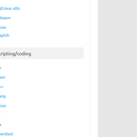
/Linux utils
dware
ное
nglish
cripting/coding
h
hon
++
ang
ovy
P
a
erShell