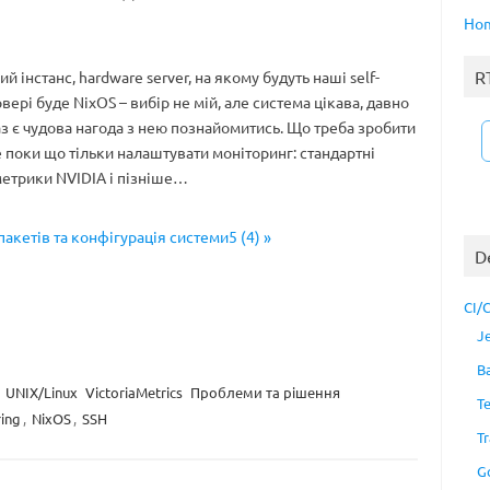
Ho
R
ий інстанс, hardware server, на якому будуть наші self-
вері буде NixOS – вибір не мій, але система цікава, давно
раз є чудова нагода з нею познайомитись. Що треба зробити
е поки що тільки налаштувати моніторинг: стандартні
етрики NVIDIA і пізніше…
пакетів та конфігурація системи5 (4) »
D
CI/
J
B
UNIX/Linux
VictoriaMetrics
Проблеми та рішення
T
ing
,
NixOS
,
SSH
Tr
G