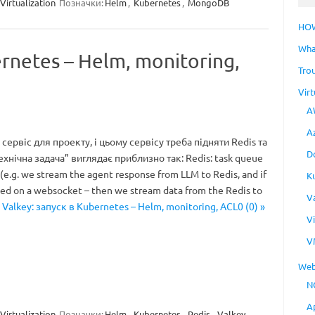
Virtualization
Позначки:
Helm
,
Kubernetes
,
MongoDB
HO
Wha
ernetes – Helm, monitoring,
Tro
Virt
A
A
ервіс для проекту, і цьому сервісу треба підняти Redis та
D
хнічна задача” виглядає приблизно так: Redis: task queue
(e.g. we stream the agent response from LLM to Redis, and if
K
ted on a websocket – then we stream data from the Redis to
V
 Valkey: запуск в Kubernetes – Helm, monitoring, ACL0 (0) »
V
V
Web
N
A
Virtualization
Позначки:
Helm
,
Kubernetes
,
Redis
,
Valkey