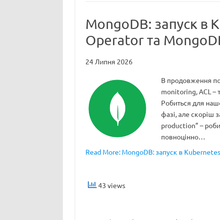
MongoDB: запуск в 
Operator та Mongo
24 Липня 2026
В продовження поп
monitoring, ACL –
Робиться для наш
фазі, але скоріш з
production” – роб
повноцінно…
Read More: MongoDB: запуск в Kubernet
43 views