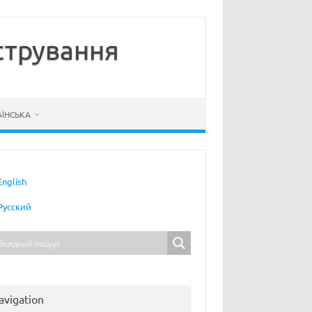
стрування
АЇНСЬКА
English
Русский
avigation