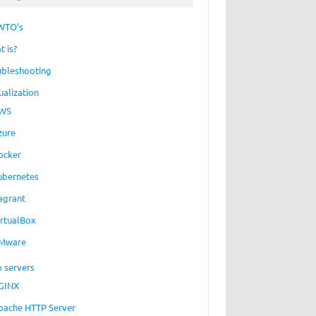
WTO’s
t is?
ubleshooting
ualization
WS
zure
ocker
ubernetes
agrant
irtualBox
Mware
 servers
GINX
pache HTTP Server