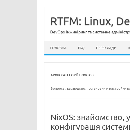
Перейти
до
вмісту
RTFM: Linux, D
DevOps-інжиніринг та системне адміністр
ГОЛОВНА
FAQ
ПЕРЕКЛАДИ
АРХІВ КАТЕГОРІЇ:
HOWTO’S
Вопросы, касаюшиеся установки и настройки 
NixOS: знайомство, у
конфігурація систем