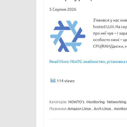
5 Серпня 2026
З’явився у нас нов
hosted LLM. На сер
про неї чув – і за
особисто мені – ц
CPU/RAM/диски, м
Read More: NixOS: знайомство, установка 
114 views
Категорія:
HOWTO's
Monitoring
Networking
Позначки:
Amazon Linux
,
Arch Linux
,
monitor