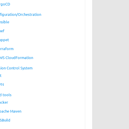
rgoCD
figuration/Orchestration
nsible
hef
uppet
erraform
WS CloudFormation
sion Control System
t
VN
d tools
acker
pache Maven
SBuild