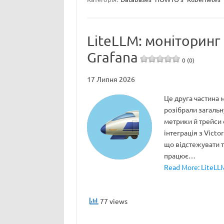
LiteLLM: моніторинг 
Grafana
0 (0)
17 Липня 2026
Це друга частина 
розібрали загальну
метрики й трейси о
інтеграція з Victo
що відстежувати та
працює…
Read More: LiteLLM
77 views