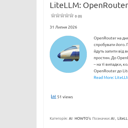
LiteLLM: OpenRouter
0 (0)
31 Липня 2026
OpenRouter на дн
спробувати його. 
йдуть запити від 
простим. До OpenR
– на ті випадки, 
OpenRouter до Li
Read More: LiteLL
51 views
Категорія:
AI
HOWTO's
Позначки:
AI
,
LiteL