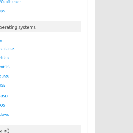
a/Confluence
ups
perating systems
ux
rch Linux
ebian
entOS
buntu
USE
eBSD
cOS
dows
ain()