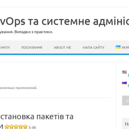
evOps та системне адміні
ування. Випадки з практики.
КНИГИ
ПОСИЛАННЯ
ABOUT ME
МАПА САЙТУ
УКР
различных приложений.
становка пакетів та
N
и
5 (4)