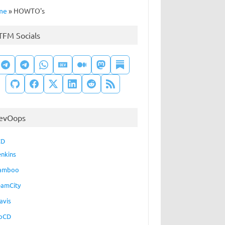
me
»
HOWTO's
TFM Socials
evOops
CD
enkins
amboo
eamCity
avis
oCD