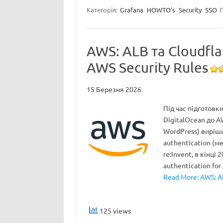
Категорія:
Grafana
HOWTO's
Security
SSO
П
AWS: ALB та Cloudfl
AWS Security Rules
15 Березня 2026
Під час підготовк
DigitalOcean до A
WordPress) виріш
authentication (м
re:Invent, в кінці 
authentication for
Read More: AWS: A
125 views