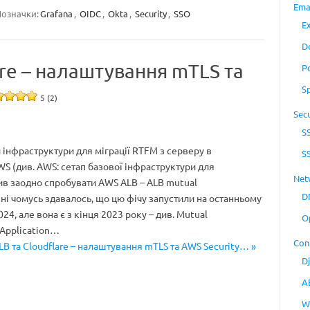
Ema
означки:
Grafana
,
OIDC
,
Okta
,
Security
,
SSO
E
D
are – налаштування mTLS та
P
S
5 (2)
Secu
S
и інфраструктури для міграції RTFM з серверу в
S
WS (див. AWS: сетап базової інфраструктури для
Net
ив заодно спробувати AWS ALB – ALB mutual
D
ені чомусь здавалось, що цю фічу запустили на останньому
2024, але вона є з кінця 2023 року – див. Mutual
O
 Application…
Con
LB та Cloudflare – налаштування mTLS та AWS Security… »
D
A
W