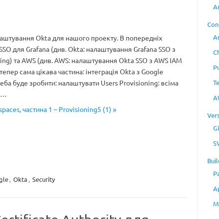
A
Con
A
штування Okta для нашого проекту. В попередніх
SSO для Grafana (див. Okta: налаштування Grafana SSO з
C
ing) та AWS (див. AWS: налаштування Okta SSO з AWS IAM
P
а тепер сама цікава частина: інтеграція Okta з Google
T
еба буде зробити: налаштувати Users Provisioning: всіма
я…
A
paces, частина 1 – Provisioning5 (1) »
Ver
Gi
S
Buil
P
gle
,
Okta
,
Security
A
M