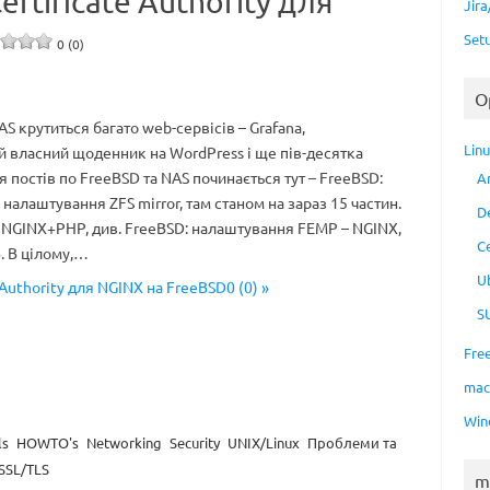
Certificate Authority для
Jir
Set
0 (0)
O
 крутиться багато web-сервісів – Grafana,
Lin
мій власний щоденник на WordPress і ще пів-десятка
я постів по FreeBSD та NAS починається тут – FreeBSD:
A
 налаштування ZFS mirror, там станом на зараз 15 частин.
D
NGINX+PHP, див. FreeBSD: налаштування FEMP – NGINX,
C
. В цілому,…
U
e Authority для NGINX на FreeBSD0 (0) »
S
Fre
ma
Win
ls
HOWTO's
Networking
Security
UNIX/Linux
Проблеми та
SSL/TLS
m