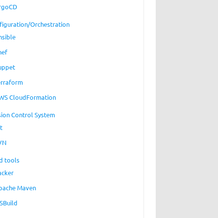
rgoCD
figuration/Orchestration
nsible
hef
uppet
erraform
WS CloudFormation
sion Control System
t
VN
d tools
acker
pache Maven
SBuild