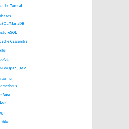
pache Tomcat
abases
ySQL/MariaDB
ostgreSQL
pache Cassandra
edis
SSQL
DAP/OpenLDAP
itoring
rometheus
rafana
Loki
agios
abbix