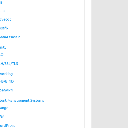
il
xim
ovecot
ostfix
pamAssassin
rity
SO
SH/SSL/TLS
working
NS/BIND
penVPN
tent Management Systems
jango
EM
ordPress