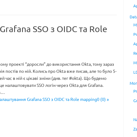
A
Dat
M
Grafana SSO з OIDC та Role
P
A
R
M
ому проекті “доросли” до використання Okta, тому зараз
я постів по ній. Колись про Okta вже писав, але то було 5-
L
цей час в ній є цікаві зміни (див. тег #okta). Що будемо
Mon
 це налаштовувати SSO логін через Okta для Grafana.
P
ив…
налаштування Grafana SSO з OIDC та Role mapping0 (0) »
G
N
Z