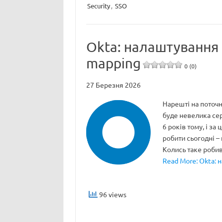
Security
,
SSO
Okta: налаштування 
mapping
0 (0)
27 Березня 2026
Нарешті на поточн
буде невелика сері
6 років тому, і за 
робити сьогодні –
Колись таке роб
Read More: Okta: 
96 views