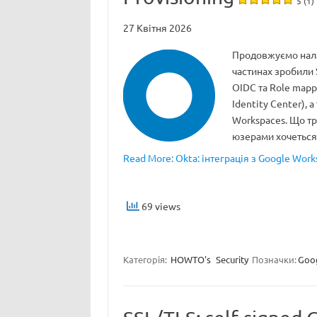
5 (1)
27 Квітня 2026
Продовжуємо нала
частинах зробили 
OIDC та Role mapp
Identity Center), 
Workspaces. Що тр
юзерами хочетьс
Read More: Okta: інтеграція з Google Works
69 views
Категорія:
HOWTO's
Security
Позначки:
Goo