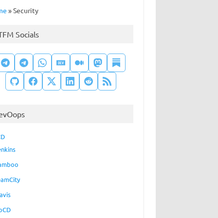
me
»
Security
TFM Socials
evOops
CD
enkins
amboo
eamCity
avis
oCD