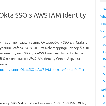
HO
kta SSO з AWS IAM Identity
Wha
Tro
Virt
A
ині серії по налаштуванню Okta зробили SSO для Grafana
A
тування Grafana SSO з OIDC та Role mapping) – тепер більш
D
ба налаштувати SSO для AWS, і мати не тільки log in – а і
. В Okta для цього є AWS IAM Identity Center App, яка
K
увати…
V
алаштування Okta SSO з AWS IAM Identity Center0 (0) »
V
V
Web
N
A
ecurity
SSO
Virtualization
Позначки:
AWS
,
AWS IAM
,
Okta
,