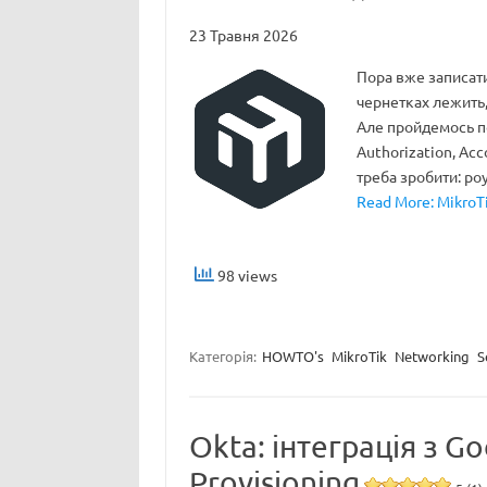
23 Травня 2026
Пора вже записати
чернетках лежить,
Але пройдемось п
Authorization, Acc
треба зробити: ро
Read More: MikroTi
98 views
Категорія:
HOWTO's
MikroTik
Networking
S
Okta: інтеграція з G
Provisioning