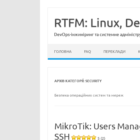
Перейти
до
вмісту
RTFM: Linux, D
DevOps-інжиніринг та системне адміністр
ГОЛОВНА
FAQ
ПЕРЕКЛАДИ
АРХІВ КАТЕГОРІЇ:
SECURITY
Безпека операційних систем та мереж
MikroTik: Users Man
SSH
5 (2)