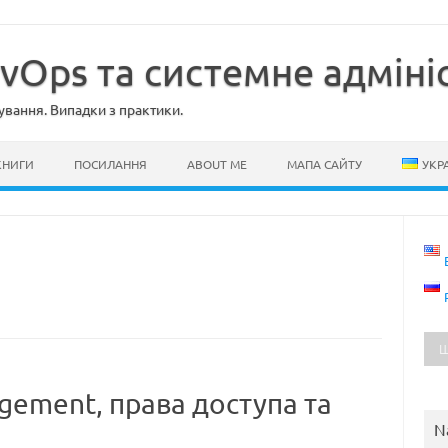
evOps та системне адміні
ування. Випадки з практики.
КНИГИ
ПОСИЛАННЯ
ABOUT ME
МАПА САЙТУ
УКР
agement, права доступа та
N