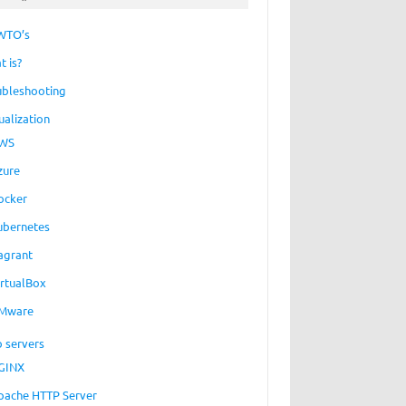
WTO’s
t is?
ubleshooting
ualization
WS
zure
ocker
ubernetes
agrant
irtualBox
Mware
 servers
GINX
pache HTTP Server