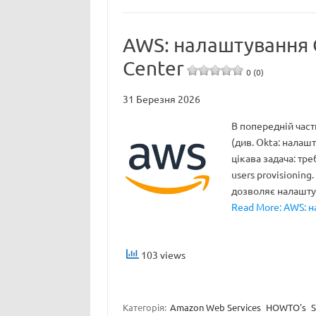
AWS: налаштування O
Center
0 (0)
31 Березня 2026
В попередній част
(див. Okta: налаш
цікава задача: тре
users provisioning
дозволяє налашт
Read More: AWS: н
103 views
Категорія:
Amazon Web Services
HOWTO's
S