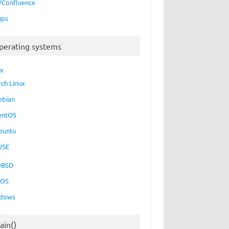
a/Confluence
ups
perating systems
ux
rch Linux
ebian
entOS
buntu
USE
eBSD
cOS
dows
ain()