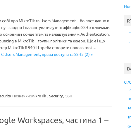
Ho
R
 собі про MikroTik та Users Management – бо пост давно в
 ну і заодно і налаштувати аутентифікацію SSH з ключами.
о основним концептам та налаштуванням Authentication,
ounting в MikroTik – групи, політики та юзери. Що є і що
утер MikroTik RB4011 треба створити нового root…
k: Users Management, права доступа та SSH5 (2) »
D
CI/
J
ecurity
Позначки:
MikroTik
,
Security
,
SSH
B
T
Tr
oogle Workspaces, частина 1 –
G