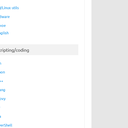
/Linux utils
dware
ное
nglish
cripting/coding
h
hon
++
ang
ovy
P
a
erShell