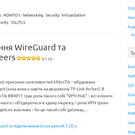
GNU
s
HOWTO's
Networking
Security
Virtualization
Har
urity
,
SSL/TLS
Раз
E
ння WireGuard та
S
eers
4.7 (3)
bas
Pyt
ох) приємних можливостей MikroTik – вбудована
C/C
d (хоча вона є навіть на дешевому TP-Link Archer). В
Gol
Tik RB4011 грає роль такого собі “VPN Hub” – всі клієнти
нього і об’єднуються в єдину мережу, і роль VPN трохи
Gro
дійсно важлива – бо це такий собі gateway,…
PH
Jav
ard та підключення Linux peers4.7 (3) »
Pow