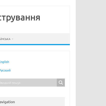
стрування
АЇНСЬКА
English
Русский
avigation