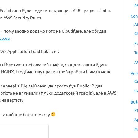
A
о і цікаво було подивитись, як це в ALB працює – і лінь
Con
 AWS Security Rules.
A
– тому заодно додамо його на Cloudflare, але обидва
C
co.ua
.
P
WS Application Load Balancer:
T
A
s, які блокують небажаний трафік, якщо ж запити йдуть
NGINX, і тоді частину правил треба робити і там (в мене
Ver
Gi
сервері в DigitalOcean, де просто був Public IP для
S
артість не впливали (тільки додатковий трафік), але в AWS
 на вартість
Buil
P
 – а вийшло багато тексту
A
M