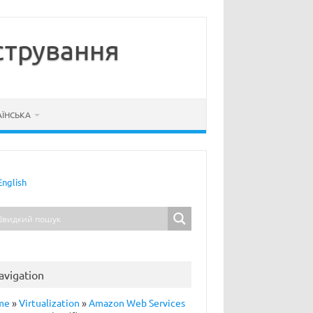
стрування
АЇНСЬКА
English
avigation
me
»
Virtualization
»
Amazon Web Services