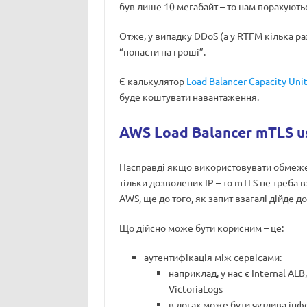
був лише 10 мегабайт – то нам порахують
Отже, у випадку DDoS (а у RTFM кілька ра
“попасти на гроші”.
Є калькулятор
Load Balancer Capacity Unit
буде коштувати навантаження.
AWS Load Balancer mTLS u
Насправді якщо використовувати обмежен
тільки дозволених IP – то mTLS не треба 
AWS, ще до того, як запит взагалі дійде до
Що дійсно може бути корисним – це:
аутентифікація між сервісами:
наприклад, у нас є Internal ALB
VictoriaLogs
в логах може бути чутлива інфо