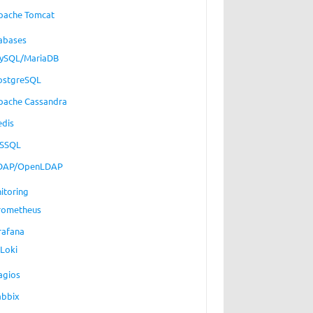
pache Tomcat
abases
ySQL/MariaDB
ostgreSQL
pache Cassandra
edis
SSQL
DAP/OpenLDAP
itoring
rometheus
rafana
Loki
agios
abbix