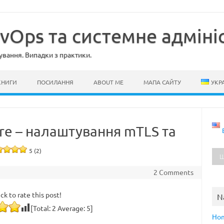
evOps та системне адміні
ування. Випадки з практики.
КНИГИ
ПОСИЛАННЯ
ABOUT ME
МАПА САЙТУ
УКР
are – налаштування mTLS та
5 (2)
2 Comments
ick to rate this post!
N
[Total:
2
Average:
5
]
Ho