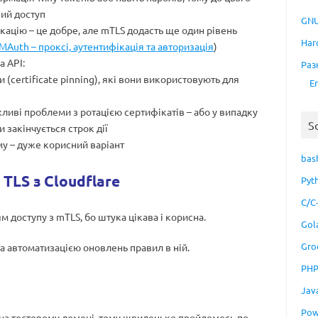
ий доступ
GNU
ацію – це добре, але mTLS додасть ще один рівень
Har
VMAuth – проксі, аутентифікація та авторизація
)
а API:
Раз
и (certificate pinning), які вони використовують для
E
жливі проблеми з ротацією сертифікатів – або у випадку
S
 закінчується строк дії
ому – дуже корисний варіант
bas
TLS з Cloudflare
Pyt
C/C
доступу з mTLS, бо штука цікава і корисна.
Gol
Gro
та автоматизацією оновлень правил в ній.
PH
Jav
Pow
 на тестовому домені, тому швиденько пройдемось по