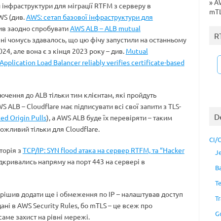
»
AW
и інфраструктури для міграції RTFM з серверу в
mTL
WS (див.
AWS: сетап базової інфраструктури для
ив заодно спробувати
AWS ALB – ALB mutual
R
ні чомусь здавалось, що цю фічу запустили на останньому
2024, але вона є з кінця 2023 року – див.
Mutual
Application Load Balancer reliably verifies certificate-based
ючення до ALB тільки тим клієнтам, які пройдуть
S ALB – Cloudflare має підписувати всі свої запити з TLS-
D
ed Origin Pulls
), а AWS ALB буде їх перевіряти – таким
ожливий тільки для Cloudflare.
CI/
торія з
TCP/IP: SYN flood атака на сервер RTFM, та “Hacker
J
дкривались напряму на порт 443 на сервері в
B
T
ирішив додати ще і обмеження по IP – налаштував доступ
Tr
дані в AWS Security Rules, бо mTLS – це всеж про
G
саме захист на рівні мережі.