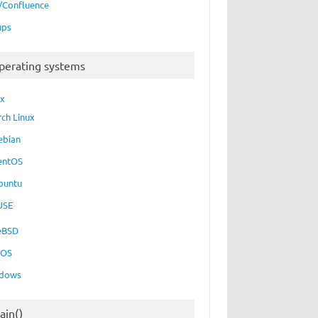
a/Confluence
ups
perating systems
ux
rch Linux
ebian
entOS
buntu
USE
eBSD
cOS
dows
ain()