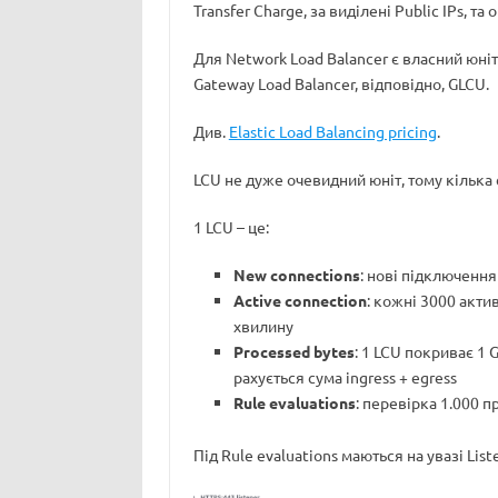
Transfer Charge, за виділені Public IPs, та
Для Network Load Balancer є власний юніт 
Gateway Load Balancer, відповідно, GLCU.
Див.
Elastic Load Balancing pricing
.
LCU не дуже очевидний юніт, тому кілька 
1 LCU – це:
New connections
: нові підключення
Active connection
: кожні 3000 акти
хвилину
Processed bytes
: 1 LCU покриває 1 
рахується сума ingress + egress
Rule evaluations
: перевірка 1.000 п
Під Rule evaluations маються на увазі Liste