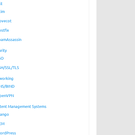
il
xim
ovecot
ostfix
pamAssassin
rity
SO
SH/SSL/TLS
working
NS/BIND
penVPN
tent Management Systems
jango
EM
ordPress