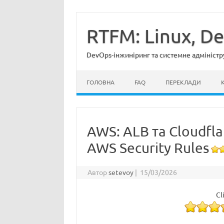
Перейти
до
вмісту
RTFM: Linux, D
DevOps-інжиніринг та системне адміністр
ГОЛОВНА
FAQ
ПЕРЕКЛАДИ
AWS: ALB та Cloudfl
AWS Security Rules
Автор
setevoy
|
15/03/2026
Cl