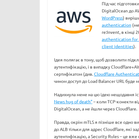
Під час підготовк
DigitalOcean до A
WordPress
) виріш
authentication
(ме
re:Invent, в кінці 
authentication for 
client identities
).
Ідея полягає в тому, щоб дозволити підкл
аутентифікацію, і в випадку Cloudflare+AW
сертифікатом (див.
Cloudflare Authenticat
чином доступ до Load Balancer URL буде м
Надихнула мене на цю ідею нещодавня іс
News hug of death”
– коли TCP-конекти ві
DigitalOcean, а не йшли через Cloudflare.
Правда, окрім mTLS я пізніше все одно в
до ALB тільки для адрес Cloudflare, які за
аутентифікацію, а Security Rules – це вже 