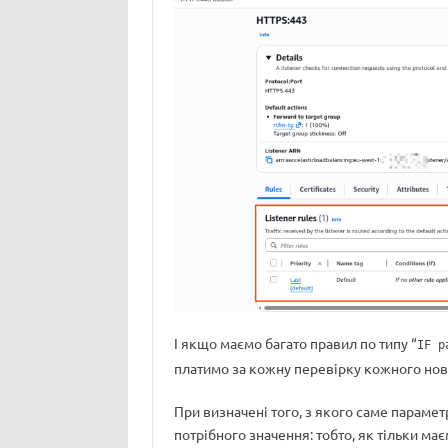
І якщо маємо багато правил по типу “
IF p
платимо за кожну перевірку кожного нов
При визначені того, з якого саме параме
потрібного значення: тобто, як тільки має