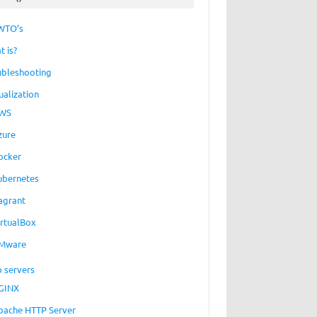
WTO’s
t is?
ubleshooting
ualization
WS
zure
ocker
ubernetes
agrant
irtualBox
Mware
 servers
GINX
pache HTTP Server