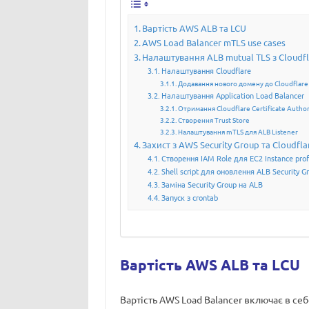
Вартість AWS ALB та LCU
AWS Load Balancer mTLS use cases
Налаштування ALB mutual TLS з Cloudfl
Налаштування Cloudflare
Додавання нового домену до Cloudflare
Налаштування Application Load Balancer
Отримання Cloudflare Certificate Author
Створення Trust Store
Налаштування mTLS для ALB Listener
Захист з AWS Security Group та Cloudfla
Створення IAM Role для EC2 Instance prof
Shell script для оновлення ALB Security G
Заміна Security Group на ALB
Запуск з crontab
Вартість AWS ALB та LCU
Вартість AWS Load Balancer включає в себ