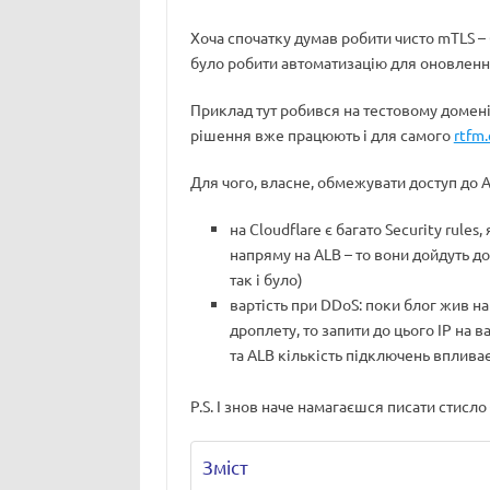
Хоча спочатку думав робити чисто mTLS – б
було робити автоматизацію для оновлення
Приклад тут робився на тестовому домені 
рішення вже працюють і для самого
rtfm.
Для чого, власне, обмежувати доступ до A
на Cloudflare є багато Security rule
напряму на ALB – то вони дойдуть до 
так і було)
вартість при DDoS: поки блог жив на 
дроплету, то запити до цього IP на в
та ALB кількість підключень впливає
P.S. І знов наче намагаєшся писати стисло
Зміст