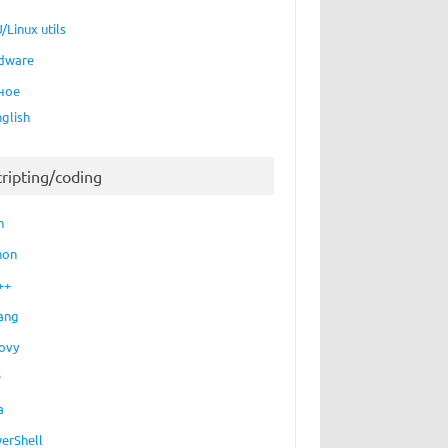
/Linux utils
dware
ное
nglish
cripting/coding
h
hon
++
ang
ovy
P
a
erShell