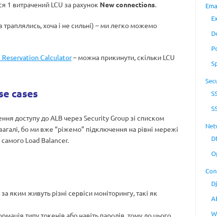
ся 1 витрачений LCU за рахунок
New connections
.
Ema
E
з траплялись, хоча і не сильні) – ми легко можемо
D
P
 Reservation Calculator
– можна прикинути, скільки LCU
S
Secu
se cases
S
S
ня доступу до ALB через Security Group зі списком
Net
взагалі, бо ми вже “ріжемо” підключення на рівні мережі
D
 самого Load Balancer.
O
Con
D
, за яким живуть різні сервіси моніторингу, такі як
A
W
рмація типу токенів або навіть паролів, тому до цього