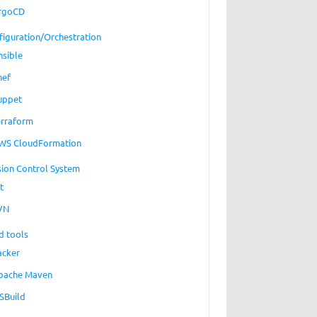
rgoCD
figuration/Orchestration
nsible
hef
uppet
erraform
WS CloudFormation
sion Control System
t
VN
d tools
acker
pache Maven
SBuild