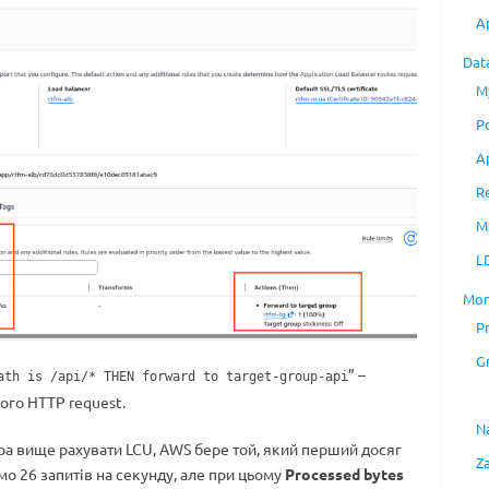
A
Dat
M
P
A
R
M
L
Mon
P
G
” –
ath is /api/* THEN forward to target-group-api
ого HTTP request.
N
тра вище рахувати LCU, AWS бере той, який перший досяг
Z
мо 26 запитів на секунду, але при цьому
Processed bytes