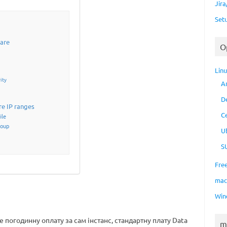
Jir
Set
are
O
Lin
ity
A
D
re IP ranges
C
ile
roup
U
S
Fre
ma
Win
е погодинну оплату за сам інстанс, стандартну плату Data
m