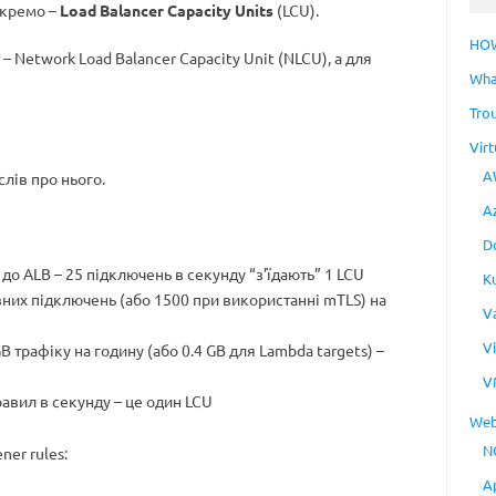
 окремо –
Load Balancer Capacity Units
(LCU).
HO
– Network Load Balancer Capacity Unit (NLCU), а для
Wha
Tro
Virt
A
слів про нього.
A
D
 до ALB – 25 підключень в секунду “з’їдають” 1 LCU
K
вних підключень (або 1500 при використанні mTLS) на
V
V
GB трафіку на годину (або 0.4 GB для Lambda targets) –
V
равил в секунду – це один LCU
Web
N
ner rules:
A