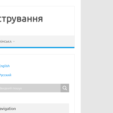
стрування
АЇНСЬКА
English
Русский
avigation