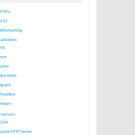
WTO’s
t is?
ubleshooting
ualization
WS
zure
ocker
ubernetes
agrant
irtualBox
Mware
 servers
GINX
pache HTTP Server