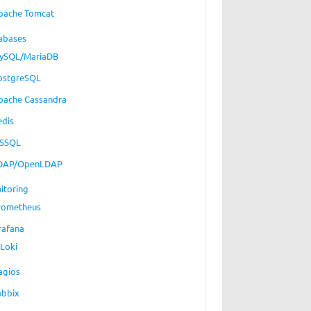
pache Tomcat
abases
ySQL/MariaDB
ostgreSQL
pache Cassandra
edis
SSQL
DAP/OpenLDAP
itoring
rometheus
rafana
Loki
agios
abbix