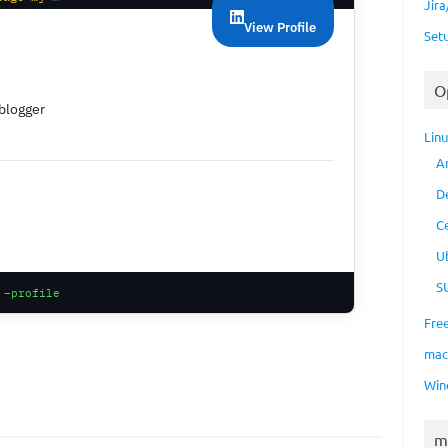
Jir
View Profile
Set
O
blogger
Lin
A
D
C
U
S
 –profile
Fre
ma
Win
m