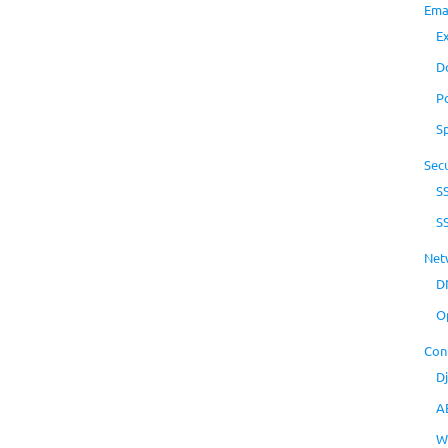
Ema
E
D
P
S
Secu
S
S
Net
D
O
Con
D
A
W