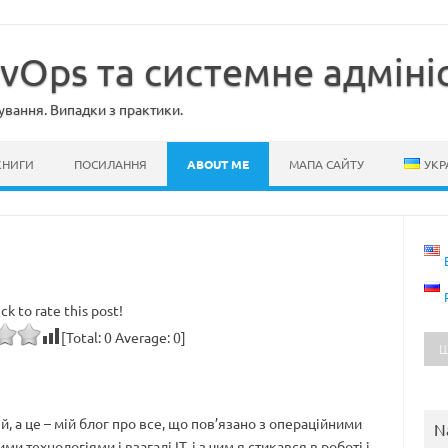
evOps та системне адміні
ування. Випадки з практики.
КНИГИ
ПОСИЛАННЯ
ABOUT ME
МАПА САЙТУ
УКР
ick to rate this post!
[Total:
0
Average:
0
]
й, а це – мій блог про все, що пов’язано з операційними
N
и технологіями і взагалі IT, і з чим я стикався в роботі і