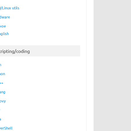
/Linux utils
dware
ное
nglish
cripting/coding
h
hon
++
ang
ovy
P
a
erShell