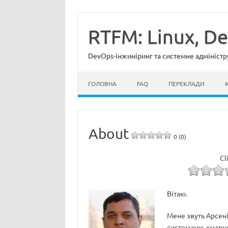
Перейти
до
вмісту
RTFM: Linux, D
DevOps-інжиніринг та системне адміністр
ГОЛОВНА
FAQ
ПЕРЕКЛАДИ
About
0 (0)
Cl
Вітаю.
Мене звуть Арсені
системами, хмарним