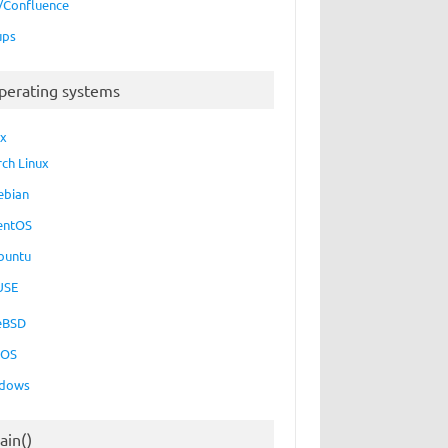
a/Confluence
ups
perating systems
ux
rch Linux
ebian
entOS
buntu
USE
eBSD
cOS
dows
ain()