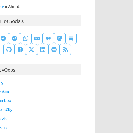
me
»
About
TFM Socials
evOops
CD
enkins
amboo
eamCity
avis
oCD