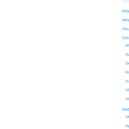
HO
Wha
Tro
Virt
A
A
D
K
V
V
V
Web
N
A