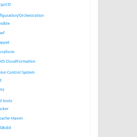
rgoCD
figuration/Orchestration
nsible
hef
uppet
erraform
WS CloudFormation
sion Control System
t
VN
d tools
acker
pache Maven
SBuild