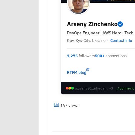
Arseny Zinchenko
DevOps Engineer | AWS Hero | Tech 
Kyiv, Kyiv City, Ukraine ·
Contact info
1,275
followers
500+
connections
RTFM blog
arseny@linkedin:~$
./connect
157 views