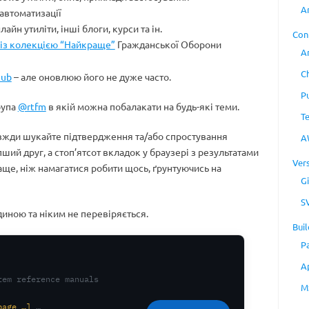
A
 автоматизації
айн утиліти, інші блоги, курси та ін.
Con
 із колекцією “Найкраще”
Гражданської Оборони
A
C
hub
– але оновлюю його не дуже часто.
P
рупа
@rtfm
в якій можна побалакати на будь-які теми.
T
завжди шукайте підтвердження та/або спростування
A
пший друг, а стоп’ятсот вкладок у браузері з результатами
Ver
раще, ніж намагатися робити щось, ґрунтуючись на
Gi
S
диною та ніким не перевіряється.
Buil
P
A
tem reference manuals
M
page …]
…