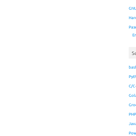
GNU
Har
Раз
E
S
bas
Pyt
C/C
Gol
Gro
PH
Jav
Pow