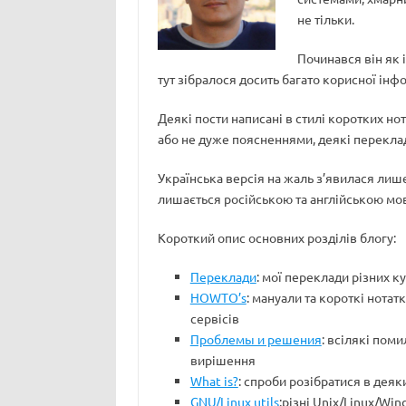
не тільки.
Починався він як і
тут зібралося досить багато корисної інфо
Деякі пости написані в стилі коротких но
або не дуже поясненнями, деякі переклад
Українська версія на жаль з’явилася лише
лишається російською та англійською мо
Короткий опис основних розділів блогу:
Переклади
: мої переклади різних к
HOWTO’s
: мануали та короткі нота
сервісів
Проблемы и решения
: всілякі поми
вирішення
What is?
: спроби розібратися в деяк
GNU/Linux utils
:різні Unix/Linux/Wi