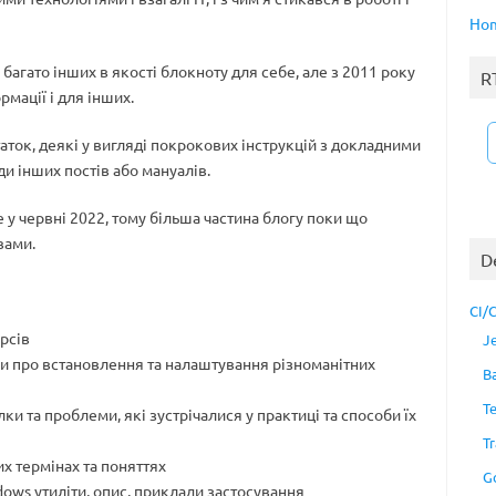
Ho
 багато інших в якості блокноту для себе, але з 2011 року
R
рмації і для інших.
таток, деякі у вигляді покрокових інструкцій з докладними
и інших постів або мануалів.
 у червні 2022, тому більша частина блогу поки що
вами.
D
CI/
урсів
J
тки про встановлення та налаштування різноманітних
B
T
лки та проблеми, які зустрічалися у практиці та способи їх
Tr
их термінах та поняттях
G
ndows утиліти, опис, приклади застосування