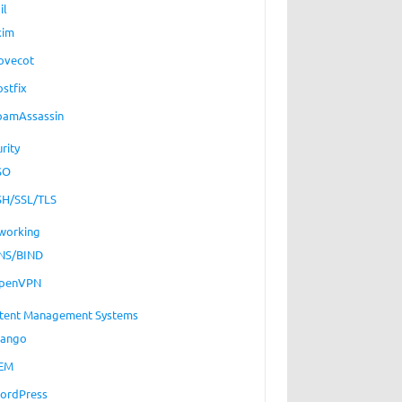
il
xim
ovecot
ostfix
pamAssassin
rity
SO
SH/SSL/TLS
working
NS/BIND
penVPN
tent Management Systems
jango
EM
ordPress