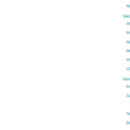
A
Dat
M
P
A
R
M
L
Mon
P
G
N
Z