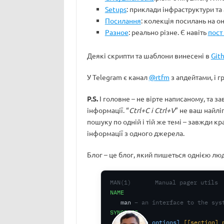
Setups
: приклади інфраструктури та
Посилання
: колекція посилань на онл
Разное
: реально різне. Є навіть
пост
Деякі скрипти та шаблони винесені в
Git
У Telegram є канал
@rtfm
з апдейтами, і г
P.S.
І головне – не вірте написаному, та 
інформації. “
Ctrl+C і Ctrl+V
” не ваш найлі
пошуку по одній і тій же темі – завжди к
інформації з одного джерела.
Блог – це блог, який пишеться однією лю
MAN(1)
Manual pager utils
NAME
man
– an interface to the sys
SYNOPSIS
man
[man options]
[[section] 